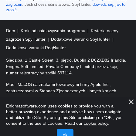
zagrożeń
. Jeśli chcesz odinstalować SpyHunter,
dowiedz się, jak to
zrobić
.
Dom
Kroki odinstalowywania programu
Kryteria oceny
zagrożeń SpyHunter
Dodatkowe warunki SpyHunter
Dodatkowe warunki RegHunter
Siedziba: 1 Castle Street, 3. piętro, Dublin 2 D02XD82 Irlandia.
EnigmaSoft Limited, Private Company Limited przez akcje,
numer rejestracyjny spółki 597114.
Mac i MacOS są znakami towarowymi firmy Apple Inc.,
zastrzeżonymi w Stanach Zjednoczonych i innych krajach.
Prawa autorskie 2016-
2026
. EnigmaSoft Ltd. Wszelkie prawa
Enigmasoftware.com uses cookies to provide you with a
zastrzeżone.
better browsing experience and analyze how users navigate
and utilize the Site. By using this Site or clicking on "OK", you
consent to the use of cookies. Read our
cookie policy
.