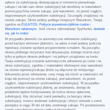
opłacie za subskrypcję obowiązującej w momencie pierwotnego
zakupu i na taki sam okres subskrypcji lub określony w materiałach
promocyjnych/na stronie zakupu, pod warunkiem, że jesteś ciągłym,
nieprzerwanym użytkownikiem subskrypcji. Szczegóły znajdziesz na
stronie zakupu. Okres próbny podlega niniejszym Warunkom, Twojej
zgodzie na
EULA/TOS
,
Polityce prywatności/plików cookie
i
Warunkom rabatowym
. Jeśli chcesz odinstalować SpyHunter,
dowiedz
się, jak to zrobić
.
W przypadku płatności za automatyczne odnowienie subskrypcji,
przed każdym terminem płatności, na adres e-mail podany podczas
rejestracji zostanie wysłane przypomnienie e-mailem. Na początku
okresu próbnego otrzymasz kod aktywacyjny, którego można użyć
tylko w jednym okresie próbnym i na jednym urządzeniu na konto.
Twoja subskrypcja zostanie automatycznie odnowiona po cenie i na
okres subskrypcji, zgodnie z materiałami ofertowymi oraz warunkami
na stronie rejestracji/zakupu (które są włączone do niniejszego
dokumentu przez odniesienie; ceny mogą się różnić w zależności od
kraju lub promocji na stronie zakupu), pod warunkiem, że jesteś
ciągłym, nieprzerwanym użytkownikiem subskrypcji. W przypadku
użytkowników subskrypcji płatnej, po anulowaniu, dostęp do
produktów będzie kontynuowany do końca okresu opłaconej
subskrypcji. Aby otrzymać zwrot pieniędzy za bieżący okres
subskrypcji, musisz anulować subskrypcję i złożyć wniosek o zwrot
pieniędzy w ciągu 30 dni od daty ostatniego zakupu. Po przetworzeniu
zwrotu natychmiast utracisz pełną funkcjonalność.