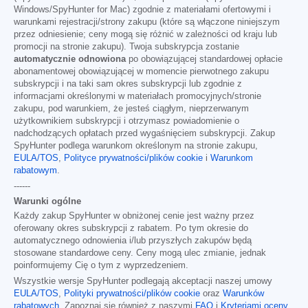
Windows/SpyHunter for Mac) zgodnie z materiałami ofertowymi i
warunkami rejestracji/strony zakupu (które są włączone niniejszym
przez odniesienie; ceny mogą się różnić w zależności od kraju lub
promocji na stronie zakupu). Twoja subskrypcja zostanie
automatycznie odnowiona
po obowiązującej standardowej opłacie
abonamentowej obowiązującej w momencie pierwotnego zakupu
subskrypcji i na taki sam okres subskrypcji lub zgodnie z
informacjami określonymi w materiałach promocyjnych/stronie
zakupu, pod warunkiem, że jesteś ciągłym, nieprzerwanym
użytkownikiem subskrypcji i otrzymasz powiadomienie o
nadchodzących opłatach przed wygaśnięciem subskrypcji. Zakup
SpyHunter podlega warunkom określonym na stronie zakupu,
EULA/TOS
,
Polityce prywatności/plików cookie
i
Warunkom
rabatowym
.
------
Warunki ogólne
Każdy zakup SpyHunter w obniżonej cenie jest ważny przez
oferowany okres subskrypcji z rabatem. Po tym okresie do
automatycznego odnowienia i/lub przyszłych zakupów będą
stosowane standardowe ceny. Ceny mogą ulec zmianie, jednak
poinformujemy Cię o tym z wyprzedzeniem.
Wszystkie wersje SpyHunter podlegają akceptacji naszej umowy
EULA/TOS
,
Polityki prywatności/plików cookie
oraz
Warunków
rabatowych
. Zapoznaj się również z naszymi
FAQ
i
Kryteriami oceny