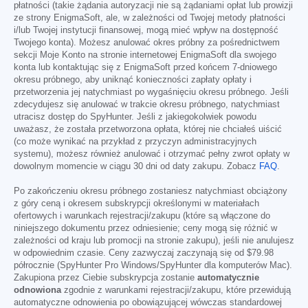
płatności (takie żądania autoryzacji nie są żądaniami opłat lub prowizji
ze strony EnigmaSoft, ale, w zależności od Twojej metody płatności
i/lub Twojej instytucji finansowej, mogą mieć wpływ na dostępność
Twojego konta). Możesz anulować okres próbny za pośrednictwem
sekcji Moje Konto na stronie internetowej EnigmaSoft dla swojego
konta lub kontaktując się z EnigmaSoft przed końcem 7-dniowego
okresu próbnego, aby uniknąć konieczności zapłaty opłaty i
przetworzenia jej natychmiast po wygaśnięciu okresu próbnego. Jeśli
zdecydujesz się anulować w trakcie okresu próbnego, natychmiast
utracisz dostęp do SpyHunter. Jeśli z jakiegokolwiek powodu
uważasz, że została przetworzona opłata, której nie chciałeś uiścić
(co może wynikać na przykład z przyczyn administracyjnych
systemu), możesz również anulować i otrzymać pełny zwrot opłaty w
dowolnym momencie w ciągu 30 dni od daty zakupu. Zobacz
FAQ
.
Po zakończeniu okresu próbnego zostaniesz natychmiast obciążony
z góry ceną i okresem subskrypcji określonymi w materiałach
ofertowych i warunkach rejestracji/zakupu (które są włączone do
niniejszego dokumentu przez odniesienie; ceny mogą się różnić w
zależności od kraju lub promocji na stronie zakupu), jeśli nie anulujesz
w odpowiednim czasie. Ceny zazwyczaj zaczynają się od
$79.98
półrocznie (SpyHunter Pro Windows/SpyHunter dla komputerów Mac).
Zakupiona przez Ciebie subskrypcja zostanie
automatycznie
odnowiona
zgodnie z warunkami rejestracji/zakupu, które przewidują
automatyczne odnowienia po obowiązującej wówczas standardowej