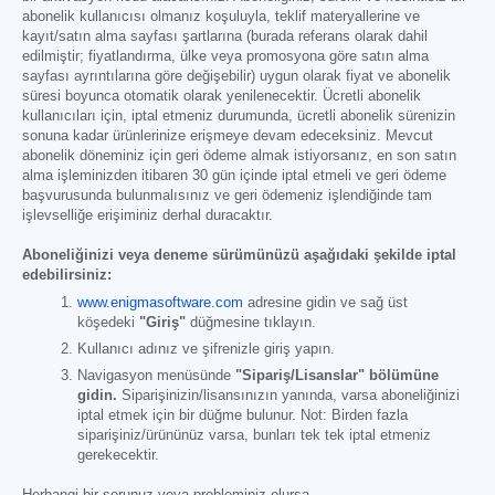
abonelik kullanıcısı olmanız koşuluyla, teklif materyallerine ve
kayıt/satın alma sayfası şartlarına (burada referans olarak dahil
edilmiştir; fiyatlandırma, ülke veya promosyona göre satın alma
sayfası ayrıntılarına göre değişebilir) uygun olarak fiyat ve abonelik
süresi boyunca otomatik olarak yenilenecektir. Ücretli abonelik
kullanıcıları için, iptal etmeniz durumunda, ücretli abonelik sürenizin
sonuna kadar ürünlerinize erişmeye devam edeceksiniz. Mevcut
abonelik döneminiz için geri ödeme almak istiyorsanız, en son satın
alma işleminizden itibaren 30 gün içinde iptal etmeli ve geri ödeme
başvurusunda bulunmalısınız ve geri ödemeniz işlendiğinde tam
işlevselliğe erişiminiz derhal duracaktır.
Aboneliğinizi veya deneme sürümünüzü aşağıdaki şekilde iptal
edebilirsiniz:
www.enigmasoftware.com
adresine gidin ve sağ üst
köşedeki
"Giriş"
düğmesine tıklayın.
Kullanıcı adınız ve şifrenizle giriş yapın.
Navigasyon menüsünde
"Sipariş/Lisanslar" bölümüne
gidin.
Siparişinizin/lisansınızın yanında, varsa aboneliğinizi
iptal etmek için bir düğme bulunur. Not: Birden fazla
siparişiniz/ürününüz varsa, bunları tek tek iptal etmeniz
gerekecektir.