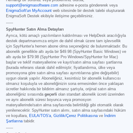
Herhangi bir sorunuz veya probleminiz olursa,
support@enigmasoftware.com
adresine e-posta göndererek veya
EnigmaSoft'un MyAccount
web sitesinde bir destek talebi oluşturarak
EnigmaSoft Destek ekibiyle iletişime geçebilirsiniz.
------
SpyHunter Satın Alma Detayları
Ayrıca, kötü amaçlı yazılımların kaldırılması ve HelpDesk aracılığıyla
destek departmanımıza erişim de dahil olmak üzere tam işlevsellik
için SpyHunter'a hemen abone olma seçeneğiniz de bulunmaktadır. Bu
abonelik genellikle altı ayda bir
$49.98
(SpyHunter Basic Windows) ve
altı ayda bir
$79.98
(SpyHunter Pro Windows/SpyHunter for Mac)
başlar ve teklif materyallerine ve kayıt/satın alma sayfası şartlarına
(burada referans olarak dahil edilmiştir; fiyatlandırma, ülke veya
promosyona göre satın alma sayfası ayrıntılarına göre değişebilir)
uygun olarak yapılır. Aboneliğiniz, kesintisiz bir abonelik kullanıcısı
olmanız koşuluyla ve aboneliğinizin sona ermesinden önce yaklaşan
ücretler hakkında bir bildirim almanız şartıyla, orijinal satın alma
aboneliğiniz sırasında
geçerli
olan standart abonelik ücreti üzerinden
ve aynı abonelik süresi boyunca veya promosyon
materyallerinde/satın alma sayfasında belirtildiği gibi otomatik olarak
yenilenecektir. SpyHunter satın alımı, satın alma sayfasındaki hüküm
ve koşullara,
EULA/TOS'a
,
Gizlilik/Çerez Politikasına
ve
İndirim
Şartlarına
tabidir.
------