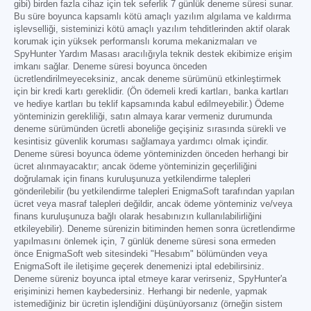
gibi) birden fazla cihaz için tek seferlik 7 günlük deneme süresi sunar.
Bu süre boyunca kapsamlı kötü amaçlı yazılım algılama ve kaldırma
işlevselliği, sisteminizi kötü amaçlı yazılım tehditlerinden aktif olarak
korumak için yüksek performanslı koruma mekanizmaları ve
SpyHunter Yardım Masası aracılığıyla teknik destek ekibimize erişim
imkanı sağlar. Deneme süresi boyunca önceden
ücretlendirilmeyeceksiniz, ancak deneme sürümünü etkinleştirmek
için bir kredi kartı gereklidir. (Ön ödemeli kredi kartları, banka kartları
ve hediye kartları bu teklif kapsamında kabul edilmeyebilir.) Ödeme
yönteminizin gerekliliği, satın almaya karar vermeniz durumunda
deneme sürümünden ücretli aboneliğe geçişiniz sırasında sürekli ve
kesintisiz güvenlik koruması sağlamaya yardımcı olmak içindir.
Deneme süresi boyunca ödeme yönteminizden önceden herhangi bir
ücret alınmayacaktır; ancak ödeme yönteminizin geçerliliğini
doğrulamak için finans kuruluşunuza yetkilendirme talepleri
gönderilebilir (bu yetkilendirme talepleri EnigmaSoft tarafından yapılan
ücret veya masraf talepleri değildir, ancak ödeme yönteminiz ve/veya
finans kuruluşunuza bağlı olarak hesabınızın kullanılabilirliğini
etkileyebilir). Deneme sürenizin bitiminden hemen sonra ücretlendirme
yapılmasını önlemek için, 7 günlük deneme süresi sona ermeden
önce EnigmaSoft web sitesindeki "Hesabım" bölümünden veya
EnigmaSoft ile iletişime geçerek denemenizi iptal edebilirsiniz.
Deneme süreniz boyunca iptal etmeye karar verirseniz, SpyHunter'a
erişiminizi hemen kaybedersiniz. Herhangi bir nedenle, yapmak
istemediğiniz bir ücretin işlendiğini düşünüyorsanız (örneğin sistem