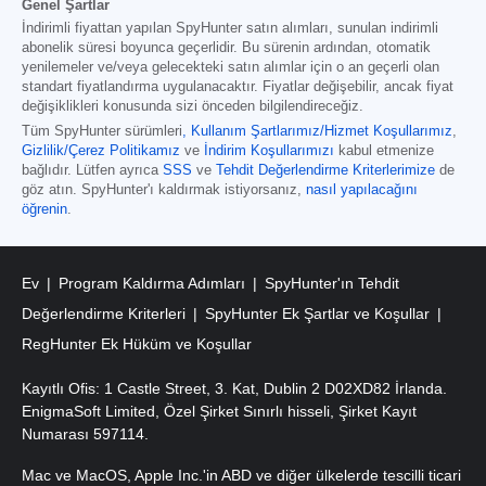
Genel Şartlar
İndirimli fiyattan yapılan SpyHunter satın alımları, sunulan indirimli
abonelik süresi boyunca geçerlidir. Bu sürenin ardından, otomatik
yenilemeler ve/veya gelecekteki satın alımlar için o an geçerli olan
standart fiyatlandırma uygulanacaktır. Fiyatlar değişebilir, ancak fiyat
değişiklikleri konusunda sizi önceden bilgilendireceğiz.
Tüm SpyHunter sürümleri
,
Kullanım Şartlarımız/Hizmet Koşullarımız
,
Gizlilik/Çerez Politikamız
ve
İndirim Koşullarımızı
kabul etmenize
bağlıdır. Lütfen ayrıca
SSS
ve
Tehdit Değerlendirme Kriterlerimize
de
göz atın. SpyHunter'ı kaldırmak istiyorsanız,
nasıl yapılacağını
öğrenin
.
Ev
Program Kaldırma Adımları
SpyHunter'ın Tehdit
Değerlendirme Kriterleri
SpyHunter Ek Şartlar ve Koşullar
RegHunter Ek Hüküm ve Koşullar
Kayıtlı Ofis: 1 Castle Street, 3. Kat, Dublin 2 D02XD82 İrlanda.
EnigmaSoft Limited, Özel Şirket Sınırlı hisseli, Şirket Kayıt
Numarası 597114.
Mac ve MacOS, Apple Inc.'in ABD ve diğer ülkelerde tescilli ticari