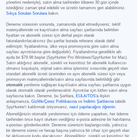
yönetimi nedeniyle), satın alma tarihinden itibaren 30 gün içinde
istediğiniz zaman iptal edebilir ve ücretin tamamını geri alabilirsiniz.
Sıkça Sorulan Sorulara
bakın.
Deneme süresinin sonunda, zamanında iptal etmediyseniz, teklif
materyallerinde ve kayıt/satın alma sayfası şartlarında belirtilen
fiyattan ve abonelik süresi için derhal peşin olarak
faturalandırılacaksınız (bu şartlar burada referans olarak dahil
edilmiştir; fiyatlandırma, ülke veya promosyona göre satın alma
sayfası ayrıntılarına göre değişebilir). Fiyatlandırma genellikle altı
ayda bir
$79.98
başlar (SpyHunter Pro Windows/SpyHunter for Mac).
Satın aldığınız abonelik, sürekli ve kesintisiz bir abonelik kullanıcısı
olmanız koşuluyla, orijinal satın alma işleminiz sırasında geçerli olan
standart abonelik ücreti üzerinden ve aynı abonelik süresi için veya
promosyon materyallerinde/satın alma sayfasında belirtildiği gibi
otomatik
yenileme sağlayan kayıt/satın alma sayfası şartlarına uygun
olarak otomatik olarak yenilenecektir. Ayrıntılar için lütfen satın alma
sayfasına bakın. Deneme, bu Şartlara,
EULA/TOS'a
ilişkin
anlaşmanıza,
Gizlilik/Çerez Politikasına
ve
İndirim Şartlarına
tabidir.
SpyHunter'ı kaldırmak istiyorsanız,
nasıl yapılacağını öğrenin
.
Aboneliğinizin otomatik yenilenmesi için ödeme yaparken, her ödeme
tarihinden önce kayıt olurken verdiğiniz e-posta adresine bir hatırlatma
e-postası gönderilecektir. Deneme sürenizin başlangıcında, yalnızca
bir deneme süresi ve hesap başına yalnızca bir cihaz için geçerli olan
bir aktivasyon kodu alacaksınız. Aboneliğiniz, sürekli ve kesintisiz bir