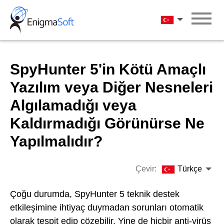
Skip
to
Türkçe
content
SpyHunter 5'in Kötü Amaçlı
Yazılım veya Diğer Nesneleri
Algılamadığı veya
Kaldırmadığı Görünürse Ne
Yapılmalıdır?
Çevir:
Türkçe
Çoğu durumda, SpyHunter 5 teknik destek
etkileşimine ihtiyaç duymadan sorunları otomatik
olarak tespit edip çözebilir. Yine de hiçbir anti-virüs