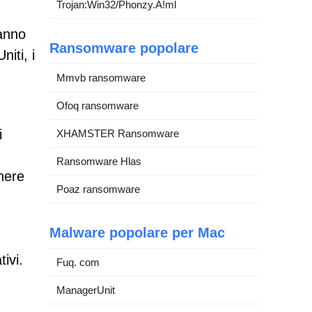
Trojan:Win32/Phonzy.A!ml
hanno
Ransomware popolare
iti, i
Mmvb ransomware
Ofoq ransomware
i
XHAMSTER Ransomware
Ransomware Hlas
nere
Poaz ransomware
Malware popolare per Mac
ivi.
Fuq. com
ManagerUnit