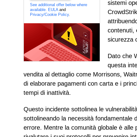
sistemi ope
See additional offer below where
available.
EULA
and
CrowdStrik
Privacy/Cookie Policy
.
attribuend
contenuti, 
sicurezza o
Dato che W
questa inte
vendita al dettaglio come Morrisons, Waitro
di elaborare pagamenti con carta e i prin
tempi di inattività.
Questo incidente sottolinea le vulnerabilità
sottolineando la necessità fondamentale d
errore. Mentre la comunità globale è alle p
rivalutare i suoi protocolli per prevenire in