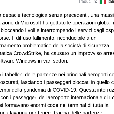
Traduci in:
Ita
a debacle tecnologica senza precedenti, una massi
uzione di Microsoft ha gettato le operazioni globali 
 bloccando i voli e interrompendo i servizi dagli osp
orse. Il diffuso fallimento, riconducibile a un
rnamento problematico della società di sicurezza
matica CrowdStrike, ha causato un improvviso arre
oftware Windows in vari settori.
i tabelloni delle partenze nei principali aeroporti 
curati, lasciando i passeggeri bloccati in quello 
dai tempi della pandemia di COVID-19. Questa interru
 con i passeggeri dell’aeroporto internazionale di L
 si formavano enormi code nei terminal di tutta la
o una lavagna per tenere traccia delle partenze.