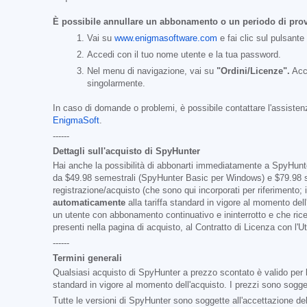
È possibile annullare un abbonamento o un periodo di pro
Vai su
www.enigmasoftware.com
e fai clic sul pulsante
Accedi con il tuo nome utente e la tua password.
Nel menu di navigazione, vai su
"Ordini/Licenze".
Acca
singolarmente.
In caso di domande o problemi, è possibile contattare l'assistenz
EnigmaSoft
.
------
Dettagli sull'acquisto di SpyHunter
Hai anche la possibilità di abbonarti immediatamente a SpyHunter 
da
$49.98
semestrali (SpyHunter Basic per Windows) e
$79.98
s
registrazione/acquisto (che sono qui incorporati per riferimento
automaticamente
alla tariffa standard in vigore al momento del
un utente con abbonamento continuativo e ininterrotto e che rice
presenti nella pagina di acquisto, al Contratto di Licenza con l'
------
Termini generali
Qualsiasi acquisto di SpyHunter a prezzo scontato è valido per la
standard in vigore al momento dell'acquisto. I prezzi sono sogget
Tutte le versioni di SpyHunter sono soggette all'accettazione del