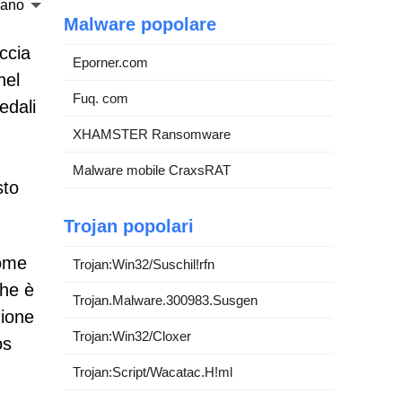
liano
Malware popolare
ccia
Eporner.com
nel
Fuq. com
edali
XHAMSTER Ransomware
Malware mobile CraxsRAT
sto
Trojan popolari
come
Trojan:Win32/Suschil!rfn
che è
Trojan.Malware.300983.Susgen
zione
Trojan:Win32/Cloxer
os
Trojan:Script/Wacatac.H!ml