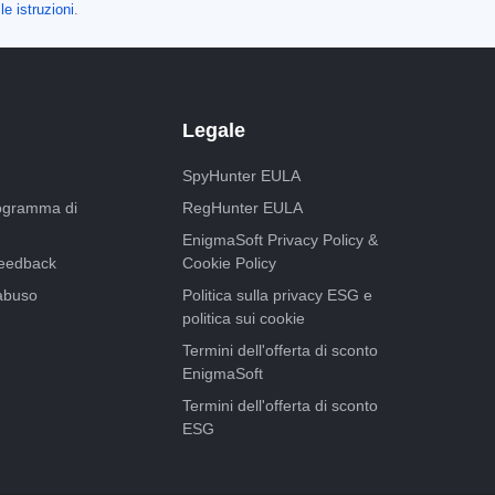
le istruzioni
.
Legale
SpyHunter EULA
programma di
RegHunter EULA
EnigmaSoft Privacy Policy &
feedback
Cookie Policy
abuso
Politica sulla privacy ESG e
politica sui cookie
Termini dell'offerta di sconto
EnigmaSoft
Termini dell'offerta di sconto
ESG