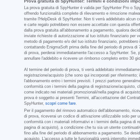
Prova gratuita di SpyHunter: Termini e condizioni impo
La prova gratuita di SpyHunter è valida per SpyHunter Pro o SpyH
offrendo funzionalità complete di rilevamento e rimozione malwa
tramite l'HelpDesk di SpyHunter. Non ti verrà addebitato alcun cos
e carte regalo potrebbero non essere accettate con questa offert
dalla prova gratuita all'abbonamento a pagamento, qualora decid
inviate richieste di autorizzazione al tuo istituto finanziario pe
metodo di pagamento e/o del tuo istituto finanziario, potrebbero i
contattando EnigmaSoft prima della fine del periodo di prova di 
di prova, perderai immediatamente l'accesso a SpyHunter. Se, per
annullare l'addebito e ricevere un rimborso completo entro 30 gio
Al termine del periodo di prova, ti verrà addebitato immediatament
registrazione/acquisto (che sono qui incorporati per riferimento;
l'abbonamento entro i termini previsti. I prezzi partono general
conformità con i termini della pagina di registrazione/acquisto, 
come indicato nei materiali promozionali/nella pagina di acquisto
prova è soggetto ai presenti Termini, all'accettazione del Contra
SpyHunter,
scopri come fare
.
Per il pagamento del rinnovo automatico dell'abbonamento, ricever
di prova, riceverai un codice di attivazione utilizzabile solo pe
conformità con i materiali informativi e i termini della pagina di
pagina di acquisto), a condizione che tu sia un utente continuat
fino alla fine del periodo di abbonamento a pagamento. Se desider
acquisto. L'accesso a tutte le funzionalità verrà interrotto imm