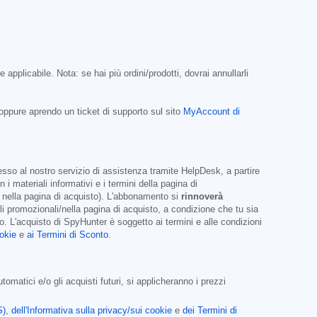
applicabile. Nota: se hai più ordini/prodotti, dovrai annullarli
ppure aprendo un ticket di supporto sul sito
MyAccount di
esso al nostro servizio di assistenza tramite HelpDesk, a partire
materiali informativi e i termini della pagina di
o nella pagina di acquisto). L'abbonamento si
rinnoverà
li promozionali/nella pagina di acquisto, a condizione che tu sia
. L'acquisto di SpyHunter è soggetto ai termini e alle condizioni
ookie
e
ai Termini di Sconto
.
matici e/o gli acquisti futuri, si applicheranno i prezzi
S)
,
dell'Informativa sulla privacy/sui cookie
e
dei Termini di