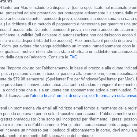
rtanti
unter per Mac e include più dispositivi (come specificato nel materiale promoz
re, protezioni ad alte prestazioni per proteggere attivamente il sistema dall
to anticipato durante il periodo di prova, sebbene sia necessaria una carta di c
a.) La richiesta di un metodo di pagamento è necessaria per garantire una prot
essi di acquistarlo. Durante il periodo di prova, non verrà addebitato alcun
r verificarne la validità (tali richieste di autorizzazione non costituiscono add
nfluire sulla disponibilità del tuo account). Puoi annullare il periodo di prova
7 giorni per evitare che venga addebitato un importo immediatamente dopo la s
 qualsiasi motivo, ritieni che sia stato effettuato un addebito non autorizzat
rni dalla data dell'addebito. Consulta le
FAQ
.
e l'importo dovuto per l'abbonamento, in base al prezzo e alla durata indicati n
 i prezzi possono variare in base al paese o alla promozione, come specificato 
mente da
$79.98
semestrali (SpyHunter Pro per Windows/SpyHunter per Mac). 
che prevedono il rinnovo automatico alla tariffa standard in vigore al momento 
, a condizione che tu sia un utente con abbonamento attivo e continuativo. Per 
tto di licenza con
l'utente finale/Termini di servizio
,
dell'Informativa sulla priva
ai un promemoria via email all'indirizzo email fornito al momento della registr
r un periodo di prova e per un solo dispositivo per account. L'abbonamento si ri
 registrazione/acquisto (che sono qui incorporati per riferimento; i prezzi posso
ivo e ininterrotto dell'abbonamento. Per gli utenti con abbonamento a pagament
i ricevere un rimborso per il periodo di abbonamento in corso, devi annullare l
ediatamente al momento dell'elaborazione del rimborso.