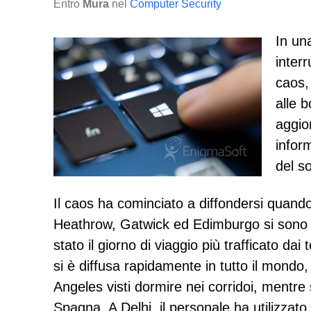
Entro
Mura
nel
Computer Security
In un
interr
caos,
alle b
aggio
infor
del s
Il caos ha cominciato a diffondersi quando 
Heathrow, Gatwick ed Edimburgo si sono os
stato il giorno di viaggio più trafficato 
si è diffusa rapidamente in tutto il mondo,
Angeles visti dormire nei corridoi, mentre
Spagna. A Delhi, il personale ha utilizzat