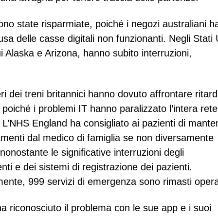
sono state risparmiate, poiché i negozi australiani 
a delle casse digitali non funzionanti. Negli Stati Un
ui Alaska e Arizona, hanno subito interruzioni,
i dei treni britannici hanno dovuto affrontare ritard
vi poiché i problemi IT hanno paralizzato l’intera rete
a. L’NHS England ha consigliato ai pazienti di mante
amenti dal medico di famiglia se non diversamente
nonostante le significative interruzioni degli
i e dei sistemi di registrazione dei pazienti.
ente, 999 servizi di emergenza sono rimasti operat
a riconosciuto il problema con le sue app e i suoi