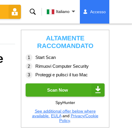
Ricerca
Italiano
Accesso
ALTAMENTE
RACCOMANDATO
e
Start Scan
Rimuovi Computer Security
Proteggi e pulisci il tuo Mac
Scan Now
SpyHunter
See additional offer below where
available.
EULA
and
Privacy/Cookie
Policy
.