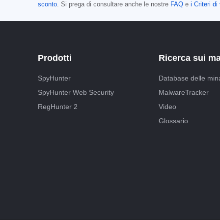
sconto
. Si prega di consultare anche le nostre
FAQ
e
i Criteri 
Prodotti
Ricerca sui m
SpyHunter
Database delle min
SpyHunter Web Security
MalwareTracker
RegHunter 2
Video
Glossario