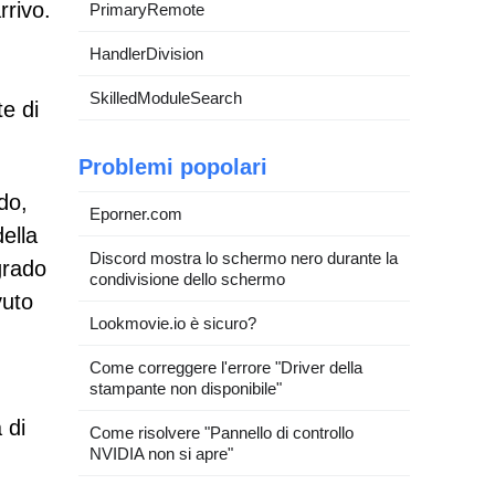
rrivo.
PrimaryRemote
HandlerDivision
SkilledModuleSearch
te di
Problemi popolari
do,
Eporner.com
della
Discord mostra lo schermo nero durante la
grado
condivisione dello schermo
vuto
Lookmovie.io è sicuro?
Come correggere l'errore "Driver della
stampante non disponibile"
 di
Come risolvere "Pannello di controllo
NVIDIA non si apre"