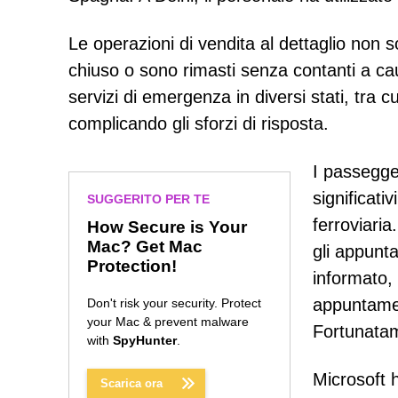
Le operazioni di vendita al dettaglio non 
chiuso o sono rimasti senza contanti a caus
servizi di emergenza in diversi stati, tra c
complicando gli sforzi di risposta.
I passegger
significati
SUGGERITO PER TE
ferroviari
How Secure is Your
Mac? Get Mac
gli appunt
Protection!
informato, 
appuntament
Don't risk your security. Protect
your Mac & prevent malware
Fortunatam
with
SpyHunter
.
Microsoft h
Scarica ora