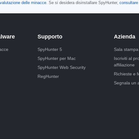
di valutazione delle minacce
. Se si desidera disinstallare SpyHunter,
consultare 
alware
Supporto
Azienda
acce
SpyHunter 5
Sala stampa
SpyHunter per Mac
Iscriviti al 
affiliazione
SpyHunter Web Security
Richieste e 
RegHunter
Segnala un 