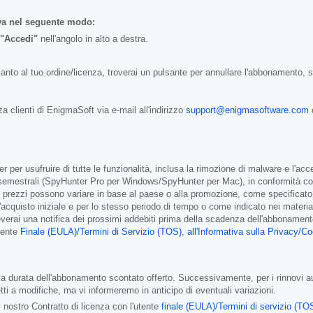
va nel seguente modo:
"Accedi"
nell'angolo in alto a destra.
nto al tuo ordine/licenza, troverai un pulsante per annullare l'abbonamento, se 
a clienti di EnigmaSoft via e-mail all'indirizzo
support@enigmasoftware.com
o
per usufruire di tutte le funzionalità, inclusa la rimozione di malware e l'acc
emestrali (SpyHunter Pro per Windows/SpyHunter per Mac), in conformità con i 
; i prezzi possono variare in base al paese o alla promozione, come specificat
l'acquisto iniziale e per lo stesso periodo di tempo o come indicato nei materia
verai una notifica dei prossimi addebiti prima della scadenza dell'abbonamento
Utente
Finale (EULA)/Termini di Servizio (TOS)
,
all'Informativa sulla Privacy/C
 durata dell'abbonamento scontato offerto. Successivamente, per i rinnovi auto
ti a modifiche, ma vi informeremo in anticipo di eventuali variazioni.
 nostro Contratto di licenza con l'utente
finale (EULA)/Termini di servizio (TO