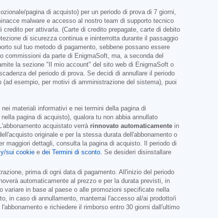
ionale/pagina di acquisto) per un periodo di prova di 7 giorni,
e minacce malware e accesso al nostro team di supporto tecnico
redito per attivarla. (Carte di credito prepagate, carte di debito
ezione di sicurezza continua e ininterrotta durante il passaggio
 importo sul tuo metodo di pagamento, sebbene possano essere
ebiti o commissioni da parte di EnigmaSoft, ma, a seconda del
 tramite la sezione "Il mio account" del sito web di EnigmaSoft o
cadenza del periodo di prova. Se decidi di annullare il periodo
o (ad esempio, per motivi di amministrazione del sistema), puoi
ei materiali informativi e nei termini della pagina di
nella pagina di acquisto), qualora tu non abbia annullato
L'abbonamento acquistato verrà
rinnovato automaticamente
in
dell'acquisto originale e per la stessa durata dell'abbonamento o
maggiori dettagli, consulta la pagina di acquisto. Il periodo di
cy/sui cookie
e
dei Termini di sconto
. Se desideri disinstallare
azione, prima di ogni data di pagamento. All'inizio del periodo
nnoverà automaticamente al prezzo e per la durata previsti, in
no variare in base al paese o alle promozioni specificate nella
o, in caso di annullamento, manterrai l'accesso al/ai prodotto/i
'abbonamento e richiedere il rimborso entro 30 giorni dall'ultimo