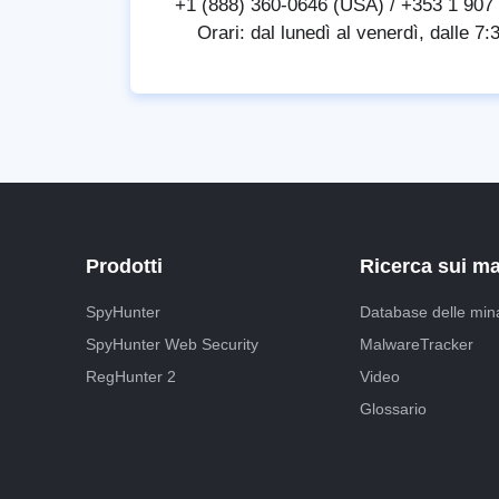
+1 (888) 360-0646 (USA) / +353 1 907 9
Orari: dal lunedì al venerdì, dalle 7
Prodotti
Ricerca sui m
SpyHunter
Database delle min
SpyHunter Web Security
MalwareTracker
RegHunter 2
Video
Glossario