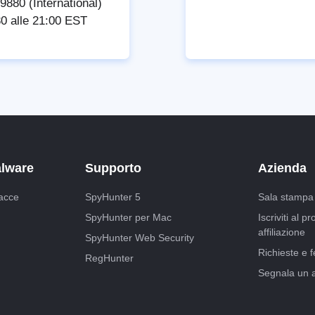
880 (International)
:30 alle 21:00 EST
alware
Supporto
Azienda
acce
SpyHunter 5
Sala stampa
SpyHunter per Mac
Iscriviti al 
affiliazione
SpyHunter Web Security
Richieste e 
RegHunter
Segnala un 