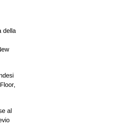
 della
 New
andesi
Floor,
se al
evio