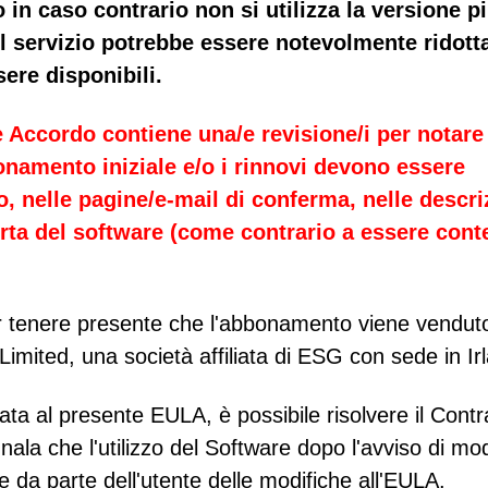
 in caso contrario non si utilizza la versione p
el servizio potrebbe essere notevolmente ridott
sere disponibili.
 Accordo contiene una/e revisione/i per notare
onamento iniziale e/o i rinnovi devono essere
o, nelle pagine/e-mail di conferma, nelle descri
fferta del software (come contrario a essere con
per tenere presente che l'abbonamento viene vendut
imited, una società affiliata di ESG con sede in Ir
ata al presente EULA, è possibile risolvere il Contr
nala che l'utilizzo del Software dopo l'avviso di mod
e da parte dell'utente delle modifiche all'EULA.