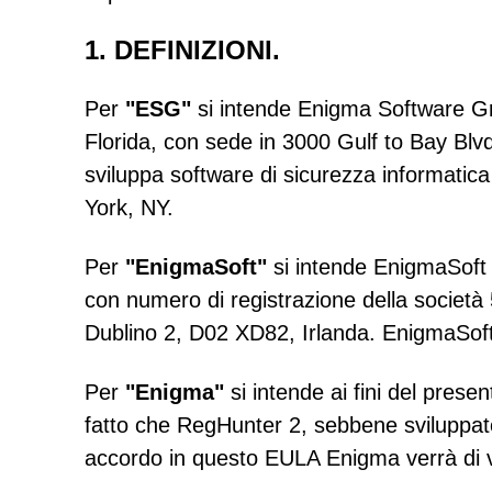
1. DEFINIZIONI.
Per
"ESG"
si intende Enigma Software Gro
Florida, con sede in 3000 Gulf to Bay Blv
sviluppa software di sicurezza informatic
York, NY.
Per
"EnigmaSoft"
si intende EnigmaSoft L
con numero di registrazione della società 
Dublino 2, D02 XD82, Irlanda. EnigmaSoft 
Per
"Enigma"
si intende ai fini del pres
fatto che RegHunter 2, sebbene sviluppa
accordo in questo EULA Enigma verrà di vol