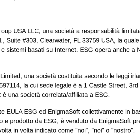
up USA LLC, una società a responsabilità limitata
d., Suite #303, Clearwater, FL 33759 USA, la quale
a e sistemi basati su Internet. ESG opera anche a
imited, una società costituita secondo le leggi irl
597114, la cui sede legale è a 1 Castle Street, 3rd 
è una società correlata/affiliata a ESG.
ente EULA ESG ed EnigmaSoft collettivamente in ba
to e prodotto da ESG, è venduto da EnigmaSoft pr
ta in volta indicato come "noi", "noi" o "nostro".