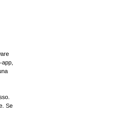
ware
n-app,
 una
sso.
e. Se