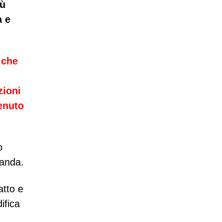
iù
a e
 che
zioni
tenuto
o
landa.
atto e
ifica