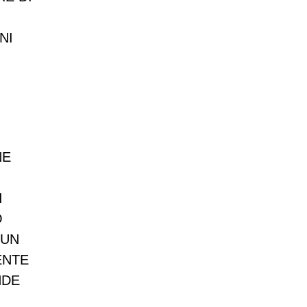
NI
NE
I
O
 UN
ENTE
NDE