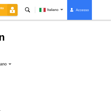
nto
Ricerca
Italiano
Accesso
n
liano