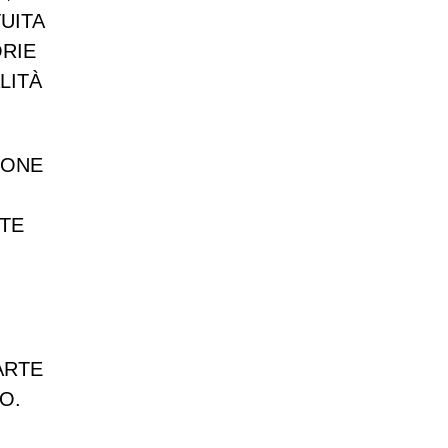
UITA
ORIE
LITÀ
IONE
ITE
ARTE
O.