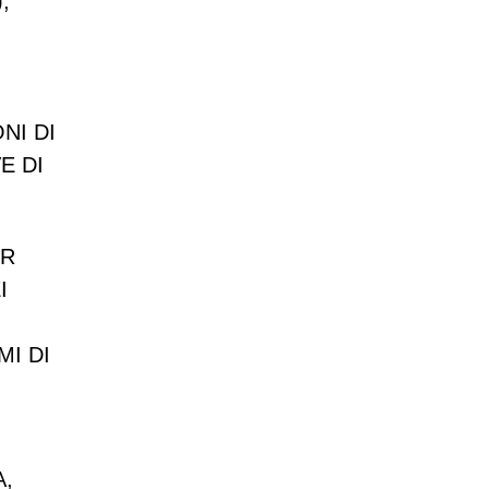
)
,
NI DI
E DI
ER
I
I DI
A,