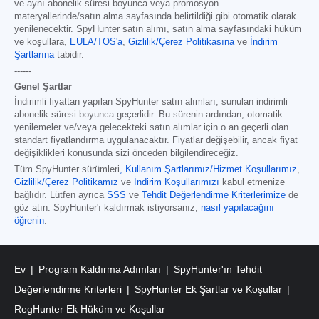
ve aynı abonelik süresi boyunca veya promosyon
materyallerinde/satın alma sayfasında belirtildiği gibi otomatik olarak
yenilenecektir. SpyHunter satın alımı, satın alma sayfasındaki hüküm
ve koşullara,
EULA/TOS'a
,
Gizlilik/Çerez Politikasına
ve
İndirim
Şartlarına
tabidir.
------
Genel Şartlar
İndirimli fiyattan yapılan SpyHunter satın alımları, sunulan indirimli
abonelik süresi boyunca geçerlidir. Bu sürenin ardından, otomatik
yenilemeler ve/veya gelecekteki satın alımlar için o an geçerli olan
standart fiyatlandırma uygulanacaktır. Fiyatlar değişebilir, ancak fiyat
değişiklikleri konusunda sizi önceden bilgilendireceğiz.
Tüm SpyHunter sürümleri
,
Kullanım Şartlarımız/Hizmet Koşullarımız
,
Gizlilik/Çerez Politikamız
ve
İndirim Koşullarımızı
kabul etmenize
bağlıdır. Lütfen ayrıca
SSS
ve
Tehdit Değerlendirme Kriterlerimize
de
göz atın. SpyHunter'ı kaldırmak istiyorsanız,
nasıl yapılacağını
öğrenin
.
Ev
Program Kaldırma Adımları
SpyHunter'ın Tehdit
Değerlendirme Kriterleri
SpyHunter Ek Şartlar ve Koşullar
RegHunter Ek Hüküm ve Koşullar