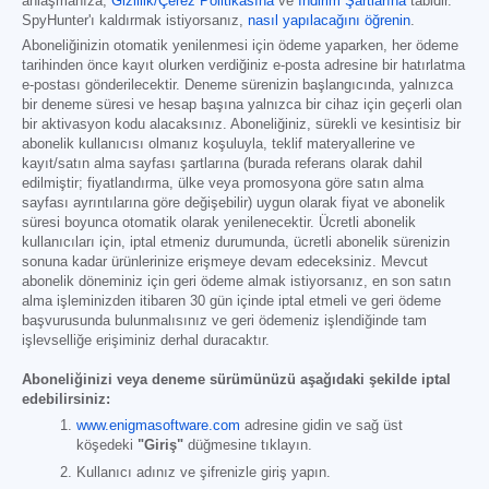
anlaşmanıza,
Gizlilik/Çerez Politikasına
ve
İndirim Şartlarına
tabidir.
SpyHunter'ı kaldırmak istiyorsanız,
nasıl yapılacağını öğrenin
.
Aboneliğinizin otomatik yenilenmesi için ödeme yaparken, her ödeme
tarihinden önce kayıt olurken verdiğiniz e-posta adresine bir hatırlatma
e-postası gönderilecektir. Deneme sürenizin başlangıcında, yalnızca
bir deneme süresi ve hesap başına yalnızca bir cihaz için geçerli olan
bir aktivasyon kodu alacaksınız. Aboneliğiniz, sürekli ve kesintisiz bir
abonelik kullanıcısı olmanız koşuluyla, teklif materyallerine ve
kayıt/satın alma sayfası şartlarına (burada referans olarak dahil
edilmiştir; fiyatlandırma, ülke veya promosyona göre satın alma
sayfası ayrıntılarına göre değişebilir) uygun olarak fiyat ve abonelik
süresi boyunca otomatik olarak yenilenecektir. Ücretli abonelik
kullanıcıları için, iptal etmeniz durumunda, ücretli abonelik sürenizin
sonuna kadar ürünlerinize erişmeye devam edeceksiniz. Mevcut
abonelik döneminiz için geri ödeme almak istiyorsanız, en son satın
alma işleminizden itibaren 30 gün içinde iptal etmeli ve geri ödeme
başvurusunda bulunmalısınız ve geri ödemeniz işlendiğinde tam
işlevselliğe erişiminiz derhal duracaktır.
Aboneliğinizi veya deneme sürümünüzü aşağıdaki şekilde iptal
edebilirsiniz:
www.enigmasoftware.com
adresine gidin ve sağ üst
köşedeki
"Giriş"
düğmesine tıklayın.
Kullanıcı adınız ve şifrenizle giriş yapın.