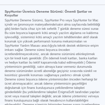
SpyHunter Ücretsiz Deneme Sürümü: Önemli Şartlar ve
Koşullar
SpyHunter Deneme Sürümü, SpyHunter Pro veya SpyHunter for Mac
içindir ve (promosyon materyallerinde/satın alma sayfasında belirtildiği
gibi) birden fazla cihaz için tek seferlik 7 günlük deneme süresi sunar.
Bu süre boyunca kapsamlı kötü amaçlı yazılım algılama ve kaldırma
işlevselliği, sisteminizi kötü amaçlı yazılım tehditlerinden aktif olarak
korumak için yüksek performanslı koruma mekanizmaları ve
SpyHunter Yardım Masası aracılığıyla teknik destek ekibimize erişim
imkanı sağlar. Deneme süresi boyunca önceden
ücretlendirilmeyeceksiniz, ancak deneme sürümünü etkinleştirmek
için bir kredi kartı gereklidir. (Ön ödemeli kredi kartları, banka kartları
ve hediye kartları bu teklif kapsamında kabul edilmeyebilir.) Ödeme
yönteminizin gerekliliği, satın almaya karar vermeniz durumunda
deneme sürümünden ücretli aboneliğe geçişiniz sırasında sürekli ve
kesintisiz güvenlik koruması sağlamaya yardımcı olmak içindir.
Deneme süresi boyunca ödeme yönteminizden önceden herhangi bir
ücret alınmayacaktır; ancak ödeme yönteminizin geçerliliğini
doğrulamak için finans kuruluşunuza yetkilendirme talepleri
gönderilebilir (bu yetkilendirme talepleri EnigmaSoft tarafından yapılan
ücret veya masraf talepleri değildir, ancak ödeme yönteminiz ve/veya
finans kuruluşunuza bağlı olarak hesabınızın kullanılabilirliğini
etkileyebilir). Deneme sürenizin bitiminden hemen sonra ücretlendirme