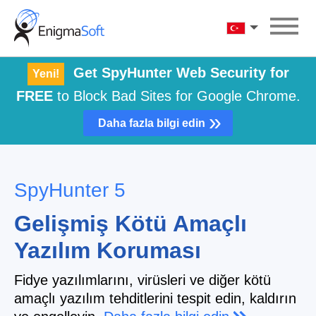
Skip
to
Türkçe
content
Get SpyHunter Web Security for
Yeni!
FREE
to Block Bad Sites for Google Chrome.
»
Daha fazla bilgi edin
SpyHunter 5
Gelişmiş Kötü Amaçlı
Yazılım Koruması
Fidye yazılımlarını, virüsleri ve diğer kötü
amaçlı yazılım tehditlerini tespit edin, kaldırın