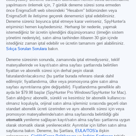
yapılmasını önlemek için, 7 günlük deneme süresi sona ermeden
önce EnigmaSoft web sitesindeki "Hesabım" bölümünden veya
EnigmaSoft ile iletişime geçerek denemenizi iptal edebilirsiniz.
Deneme süreniz boyunca iptal etmeye karar verirseniz, SpyHunter'a
erişiminizi hemen kaybedersiniz. Herhangi bir nedenle, yapmak
istemediğiniz bir ücretin işlendiğini düşünüyorsanız (örneğin sistem
yönetimi nedeniyle), satın alma tarihinden itibaren 30 gün içinde
istediğiniz zaman iptal edebilir ve ücretin tamamını geri alabilirsiniz.
Sıkça Sorulan Sorulara
bakın.
Deneme süresinin sonunda, zamanında iptal etmediyseniz, teklif
materyallerinde ve kayıt/satın alma sayfası şartlarında belirtilen
fiyattan ve abonelik süresi için derhal peşin olarak
faturalandırılacaksınız (bu şartlar burada referans olarak dahil
edilmiştir; fiyatlandırma, ülke veya promosyona göre satın alma
sayfası ayrıntılarına göre değişebilir). Fiyatlandırma genellikle altı
ayda bir
$79.98
başlar (SpyHunter Pro Windows/SpyHunter for Mac).
Satın aldığınız abonelik, sürekli ve kesintisiz bir abonelik kullanıcısı
olmanız koşuluyla, orijinal satın alma işleminiz sırasında geçerli olan
standart abonelik ücreti üzerinden ve aynı abonelik süresi için veya
promosyon materyallerinde/satın alma sayfasında belirtildiği gibi
otomatik
yenileme sağlayan kayıt/satın alma sayfası şartlarına uygun
olarak otomatik olarak yenilenecektir. Ayrıntılar için lütfen satın alma
sayfasına bakın. Deneme, bu Şartlara,
EULA/TOS'a
ilişkin