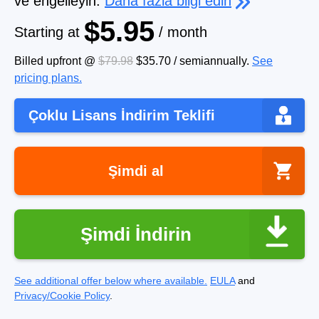
ve engelleyin.
Daha fazla bilgi edin
$5.95
Starting at
/ month
Billed upfront @
$79.98
$35.70
/
semiannually
.
See
pricing plans.
Çoklu Lisans İndirim Teklifi
Şimdi al
Şimdi İndirin
See additional offer below where available.
EULA
and
Privacy/Cookie Policy
.