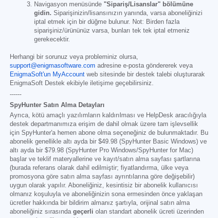
Navigasyon menüsünde
"Sipariş/Lisanslar" bölümüne
gidin.
Siparişinizin/lisansınızın yanında, varsa aboneliğinizi
iptal etmek için bir düğme bulunur. Not: Birden fazla
siparişiniz/ürününüz varsa, bunları tek tek iptal etmeniz
gerekecektir.
Herhangi bir sorunuz veya probleminiz olursa,
support@enigmasoftware.com
adresine e-posta göndererek veya
EnigmaSoft'un MyAccount
web sitesinde bir destek talebi oluşturarak
EnigmaSoft Destek ekibiyle iletişime geçebilirsiniz.
------
SpyHunter Satın Alma Detayları
Ayrıca, kötü amaçlı yazılımların kaldırılması ve HelpDesk aracılığıyla
destek departmanımıza erişim de dahil olmak üzere tam işlevsellik
için SpyHunter'a hemen abone olma seçeneğiniz de bulunmaktadır. Bu
abonelik genellikle altı ayda bir
$49.98
(SpyHunter Basic Windows) ve
altı ayda bir
$79.98
(SpyHunter Pro Windows/SpyHunter for Mac)
başlar ve teklif materyallerine ve kayıt/satın alma sayfası şartlarına
(burada referans olarak dahil edilmiştir; fiyatlandırma, ülke veya
promosyona göre satın alma sayfası ayrıntılarına göre değişebilir)
uygun olarak yapılır. Aboneliğiniz, kesintisiz bir abonelik kullanıcısı
olmanız koşuluyla ve aboneliğinizin sona ermesinden önce yaklaşan
ücretler hakkında bir bildirim almanız şartıyla, orijinal satın alma
aboneliğiniz sırasında
geçerli
olan standart abonelik ücreti üzerinden