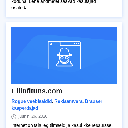
koduna. Lehe andmetel saavad kasutajad
osaleda...
Ellinfituns.com
Rogue veebisaidid
,
Reklaamvara
,
Brauseri
kaaperdajad
juunini 26, 2026
Internet on täis legitiimseid ja kasulikke ressursse,