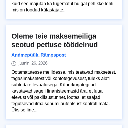
kuid see majutab ka lugematul hulgal petlikke lehti,
mis on loodud külastajate...
Oleme teie maksemeiliga
seotud pettuse töödelnud
Andmepüük
,
Rämpspost
juunini 26, 2026
Ootamatutesse meilidesse, mis teatavad maksetest,
tagasimaksetest või kontotegevusest, tuleks alati
suhtuda ettevaatusega. Küberkurjategijad
kasutavad sageli finantsteemasid ära, et luua
elevust või pakilisustunnet, lootes, et saajad
tegutsevad ilma sõnumi autentsust kontrollimata.
Üks selline...