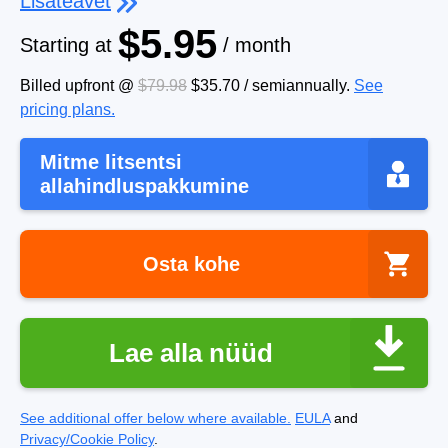
Lisateavet
$5.95
Starting at
/ month
Billed upfront @
$79.98
$35.70
/
semiannually
.
See
pricing plans.
Mitme litsentsi
allahindluspakkumine
Osta kohe
Lae alla nüüd
See additional offer below where available.
EULA
and
Privacy/Cookie Policy
.