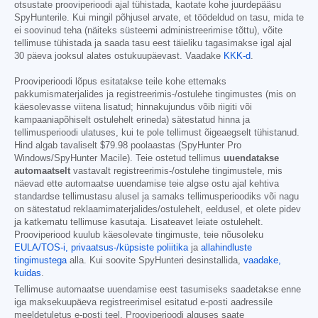
otsustate prooviperioodi ajal tühistada, kaotate kohe juurdepääsu
SpyHunterile. Kui mingil põhjusel arvate, et töödeldud on tasu, mida te
ei soovinud teha (näiteks süsteemi administreerimise tõttu), võite
tellimuse tühistada ja saada tasu eest täieliku tagasimakse igal ajal
30 päeva jooksul alates ostukuupäevast. Vaadake
KKK-d
.
Prooviperioodi lõpus esitatakse teile kohe ettemaks
pakkumismaterjalides ja registreerimis-/ostulehe tingimustes (mis on
käesolevasse viitena lisatud; hinnakujundus võib riigiti või
kampaaniapõhiselt ostulehelt erineda) sätestatud hinna ja
tellimusperioodi ulatuses, kui te pole tellimust õigeaegselt tühistanud.
Hind algab tavaliselt
$79.98
poolaastas (SpyHunter Pro
Windows/SpyHunter Macile). Teie ostetud tellimus
uuendatakse
automaatselt
vastavalt registreerimis-/ostulehe tingimustele, mis
näevad ette automaatse uuendamise teie algse ostu ajal kehtiva
standardse tellimustasu alusel ja samaks tellimusperioodiks või nagu
on sätestatud reklaamimaterjalides/ostulehelt, eeldusel, et olete pidev
ja katkematu tellimuse kasutaja. Lisateavet leiate ostulehelt.
Prooviperiood kuulub käesolevate tingimuste, teie nõusoleku
EULA/TOS-i,
privaatsus-/küpsiste poliitika
ja
allahindluste
tingimustega
alla. Kui soovite SpyHunteri desinstallida,
vaadake,
kuidas
.
Tellimuse automaatse uuendamise eest tasumiseks saadetakse enne
iga maksekuupäeva registreerimisel esitatud e-posti aadressile
meeldetuletus e-posti teel. Prooviperioodi alguses saate