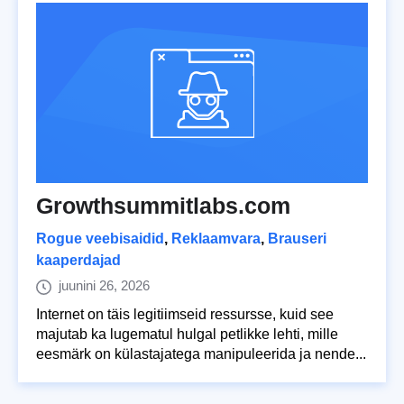
Growthsummitlabs.com
Rogue veebisaidid
,
Reklaamvara
,
Brauseri
kaaperdajad
juunini 26, 2026
Internet on täis legitiimseid ressursse, kuid see
majutab ka lugematul hulgal petlikke lehti, mille
eesmärk on külastajatega manipuleerida ja nende...