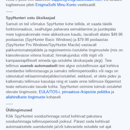
tugiteenuse pileti
EnigmaSofti Minu Konto
veebisaidil.
------
SpyHunteri ostu üksikasjad
Samuti on teil võimalus SpyHunter kohe tellida, et saada täielik
funktsionaalsus, sealhulgas pahavara eemaldamine ja juurdepääs
meie tugiosakonnale meie abikeskuse kaudu, tavaliselt alates
$49.98
poolaastas (SpyHunter Basic Windows) ja
$79.98
poolaastas
(SpyHunter Pro Windows/SpyHunter Macile) vastavalt
pakkumismaterjalidele ja registreerimis-/ostulehe tingimustele (mis on
käesolevasse viitena lisatud; hinnakujundus võib riigiti või
kampaaniapõhiselt erineda iga ostulehe üksikasjade järgi). Teie
tellimus
uueneb automaatselt
teie algse ostutellimuse ajal kehtiva
standardse tellimistasuga ja samaks tellimisperioodiks või nagu on
sätestatud reklaamimaterjalides/ostulehel, eeldusel, et olete pidev ja
katkematu tellimuse kasutaja ning et saate enne tellimuse lõppemist
teate eelseisvate tasude kohta. SpyHunteri ostmine toimub ostulehel
olevate tingimuste,
EULA/TOS-i
,
privaatsus-/küpsiste poliitika
ja
allahindluste tingimuste
kohaselt.
------
Üldtingimused
Kõik SpyHunteri soodushinnaga ostud kehtivad pakutava
soodushinnaga tellimusperioodi jooksul. Pärast seda kehtivad
automaatsetele uuendustele ja/või tulevastele ostudele sel ajal