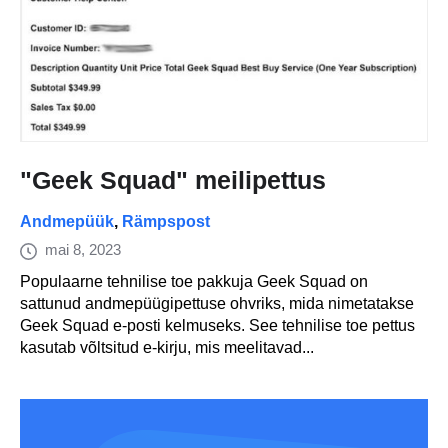
"Geek Squad" meilipettus
Andmepüük
,
Rämpspost
mai 8, 2023
Populaarne tehnilise toe pakkuja Geek Squad on
sattunud andmepüügipettuse ohvriks, mida nimetatakse
Geek Squad e-posti kelmuseks. See tehnilise toe pettus
kasutab võltsitud e-kirju, mis meelitavad...