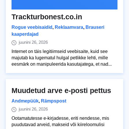
Trackturbonest.co.in
Rogue veebisaidid
,
Reklaamvara
,
Brauseri
kaaperdajad
juunini 26, 2026
Internet on täis legitiimseid veebisaite, kuid see
majutab ka lugematul hulgal petlikke lehti, mille
eesmärk on manipuleerida kasutajatega, et nad...
Muudetud arve e-posti pettus
Andmepüük
,
Rämpspost
juunini 26, 2026
Ootamatutesse e-kirjadesse, eriti nendesse, mis
puudutavad arveid, makseid või kiireloomulisi