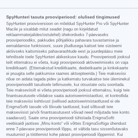
SpyHunteri tasuta prooviperiood: olulised tingimused
SpyHunteri prooviversioon on mõeldud SpyHunter Pro või SpyHunter
Macile ja sisaldab mitut seadet (nagu on kirjeldatud
reklaammaterjalides/ostulehel) ühekordseks 7-päevaseks
prooviperioodiks, pakkudes põhjalikku pahavara tuvastamise ja
eemaldamise funktsiooni, suure jõudlusega kaitset teie süsteemi
aktiivseks kaitsmiseks pahavaraohtude eest ja juurdepääsu meie
tehnilisele toele SpyHunteri abikeskuse kaudu. Prooviperioodi jooksul
teilt ettemaksu ei võeta, kuigi prooviperioodi aktiveerimiseks on vaja
krediitkaarti. (Ettemakstud krediitkaarte, deebetkaarte ja kinkekaarte
ei pruugita selle pakkumise raames aktsepteerida.) Teie makseviisi
nõue on aidata tagada pidev ja katkematu turvakaitse teie üleminekul
prooviperioodilt tasulisele tellimusele, kui otsustate ostu sooritada.
Teie makseviisilt ei võeta prooviperioodi jooksul ettemaksu, kuigi teie
finantsasutusele võidakse saata autoriseerimistaotlusi, et kontrollida
teie makseviisi kehtivust (sellised autoriseerimistaotlused ei ole
EnigmaSofti tasude või lõivude taotlused, kuid sõltuvalt teie
makseviisist ja/või finantsasutusest võivad need mõjutada teie konto
saadavust). Saate oma prooviperioodi tühistada EnigmaSofti
veebisaidi jaotises „Minu konto“ või võttes EnigmaSoftiga ühendust
enne 7-päevase prooviperioodi lõppu, et vältida tasu sissenõutavaks
muutumist ja töötlemist kohe pärast prooviperioodi lõppemist. Kui