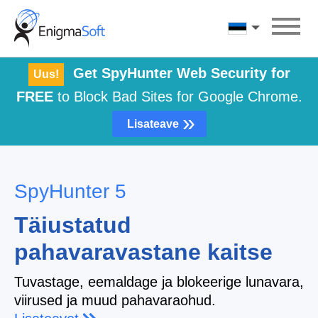
Skip
to
Eesti
content
Get SpyHunter Web Security for
Uus!
FREE
to Block Bad Sites for Google Chrome.
»
Lisateave
SpyHunter 5
Täiustatud
pahavaravastane kaitse
Tuvastage, eemaldage ja blokeerige lunavara,
viirused ja muud pahavaraohud.