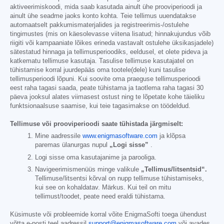
aktiveerimiskoodi, mida saab kasutada ainult ühe prooviperioodi ja
ainult ühe seadme jaoks konto kohta. Teie tellimus uuendatakse
automaatselt pakkumismaterjalides ja registreerimis-/ostulehe
tingimustes (mis on käesolevasse viitena lisatud; hinnakujundus võib
riigiti või kampaaniate lõikes erineda vastavalt ostulehe üksikasjadele)
sätestatud hinnaga ja tellimusperioodiks, eeldusel, et olete pideva ja
katkematu tellimuse kasutaja. Tasulise tellimuse kasutajatel on
tühistamise korral juurdepääs oma tootele(dele) kuni tasulise
tellimusperioodi lõpuni. Kui soovite oma praeguse tellimusperioodi
eest raha tagasi saada, peate tühistama ja taotlema raha tagasi 30
päeva jooksul alates viimasest ostust ning te lõpetate kohe täieliku
funktsionaalsuse saamise, kui teie tagasimakse on töödeldud.
Tellimuse või prooviperioodi saate tühistada järgmiselt:
Mine aadressile
www.enigmasoftware.com
ja klõpsa
paremas ülanurgas nupul
„Logi sisse”
.
Logi sisse oma kasutajanime ja parooliga.
Navigeerimismenüüs minge valikule
„Tellimus/litsentsid“.
Tellimuse/litsentsi kõrval on nupp tellimuse tühistamiseks,
kui see on kohaldatav. Märkus. Kui teil on mitu
tellimust/toodet, peate need eraldi tühistama.
Küsimuste või probleemide korral võite EnigmaSofti toega ühendust
võtta e-posti teel aadressil
support@enigmasoftware.com
või avades