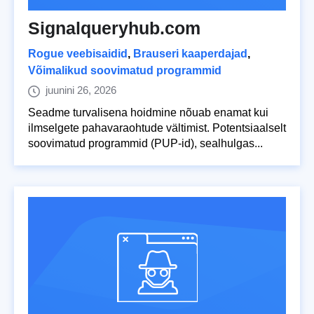
Signalqueryhub.com
Rogue veebisaidid
,
Brauseri kaaperdajad
,
Võimalikud soovimatud programmid
juunini 26, 2026
Seadme turvalisena hoidmine nõuab enamat kui
ilmselgete pahavaraohtude vältimist. Potentsiaalselt
soovimatud programmid (PUP-id), sealhulgas...