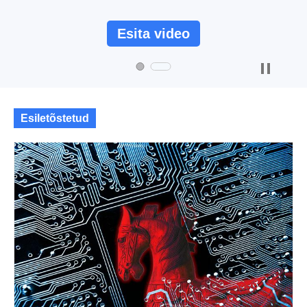
Esita video
Esiletõstetud