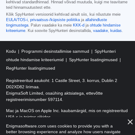
kehtivad standardhinnad. Hinnad võivad muutuda, kuigi me teavitame
teid hinnamuutustest ette.
Kõik SpyHunteri versioonid kehtivad ainult siis, kui nõustute meie
EULA/TOS-i
,
privaatsus-/küpsiste poliitika
ja
allahindluste
tingimustega
. Palun vaadake ka meie
KKK-d
ja
ohtude hindamise
kriteeriume
. Kui soovite SpyHunteri desinstallida,
vaadake, kuidas
.
Kodu
Programmi desinstallimise sammud
SpyHunteri
ohtude hindamise kriteeriumid
SpyHunter lisatingimused
RegHunter lisatingimused
Registreeritud asukoht: 1 Castle Street, 3. korrus, Dublin 2
D02XD82 Iirimaa.
EnigmaSoft Limited, osaühing aktsiatega, ettevõtte
registreerimisnumber 597114.
Mac ja MacOS on Apple Inc. kaubamärgid, mis on registreeritud
USA-s ja teistes riikides.
Enigmasoftware.com uses cookies to provide you with a
Autoriõigus 2016-
2026
. EnigmaSoft Ltd. Kõik õigused kaitstud.
better browsing experience and analyze how users navigate