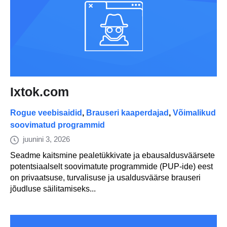
Ixtok.com
Rogue veebisaidid
,
Brauseri kaaperdajad
,
Võimalikud
soovimatud programmid
juunini 3, 2026
Seadme kaitsmine pealetükkivate ja ebausaldusväärsete
potentsiaalselt soovimatute programmide (PUP-ide) eest
on privaatsuse, turvalisuse ja usaldusväärse brauseri
jõudluse säilitamiseks...