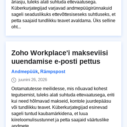
äriasju, tuleks alati suhtuda ettevaatusega.
Küberkurjategijad varjavad andmepüügirünnakuid
sageli seaduslikuks ettevõttesiseseks suhtluseks, et
petta saajaid tundlikku teavet avaldama. Üks selline
oht...
Zoho Workplace'i makseviisi
uuendamise e-posti pettus
Andmepüük
,
Rämpspost
juunini 26, 2026
Ootamatutesse meilidesse, mis nõuavad kohest
tegutsemist, tuleks alati suhtuda ettevaatusega, eriti
kui need hõlmavad makseid, kontole juurdepääsu
või tundlikku teavet. Küberkurjategijad esinevad
sageli tuntud kaubamärkidena, et luua
kiireloomulisustunnet ja petta saajaid väärtuslike
andmete...