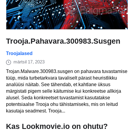
Trooja.Pahavara.300983.Susgen
Troojalased
märtsil 17, 2023
Trojan.Malware.300983.susgen on pahavara tuvastamise
tüüp, mida turbetarkvara tavaliselt pärast heuristlikku
analüüsi näitab. See tähendab, et kahtlane üksus
märgistati pigem selle käitumise kui konkreetse allkirja
alusel. Seda konkreetset tuvastamist kasutatakse
potentsiaalse Trooja ohu tähistamiseks, mis on leitud
kasutaja seadmest. Trooja...
Kas Lookmovie.io on ohutu?