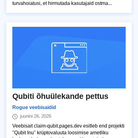
turvahoiatusi, et hirmutada kasutajaid ostma...
Qubiti õhuülekande pettus
Rogue veebisaidid
juunini 26, 2026
Veebisait claim-qubit.pages.dev esitleb end projekti
"Qubit Inu" krüptovaluuta loosimise ametliku