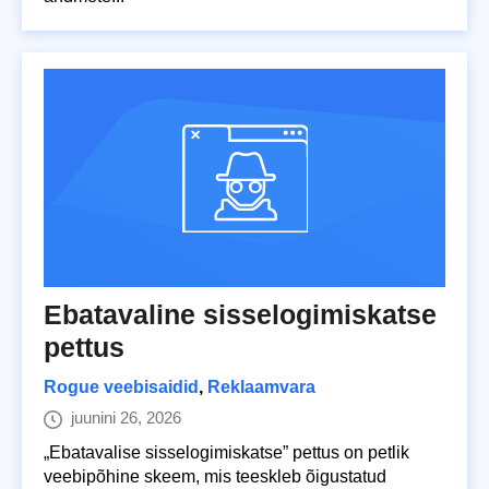
Ebatavaline sisselogimiskatse
pettus
Rogue veebisaidid
,
Reklaamvara
juunini 26, 2026
„Ebatavalise sisselogimiskatse” pettus on petlik
veebipõhine skeem, mis teeskleb õigustatud