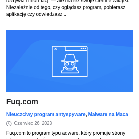
rozrywki i informacji — ale ma też swoje ciemne zakątki.
Niezależnie od tego, czy oglądasz program, pobierasz
aplikację czy odwiedzasz...
Fuq.com
Nieuczciwy program antyspyware
,
Malware na Maca
Czerwiec 26, 2023
Fuq.com to program typu adware, który promuje strony