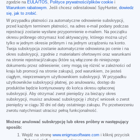
zgodzie na
EULA/TOS
,
Polityce prywatności/plików cookie
i
Warunkom rabatowym
. Jeśli chcesz odinstalować SpyHunter,
dowiedz
się, jak to zrobić
.
W przypadku płatności za automatyczne odnowienie subskrypcji,
przed każdym terminem płatności, na adres e-mail podany podczas
rejestracji zostanie wysłane przypomnienie e-mailem. Na początku
okresu próbnego otrzymasz kod aktywacyjny, którego można użyć
tylko w jednym okresie próbnym i na jednym urządzeniu na konto.
Twoja subskrypcja zostanie automatycznie odnowiona po cenie i na
okres subskrypcji, zgodnie z materiałami ofertowymi oraz warunkami
na stronie rejestracji/zakupu (które są włączone do niniejszego
dokumentu przez odniesienie; ceny mogą się różnić w zależności od
kraju lub promocji na stronie zakupu), pod warunkiem, że jesteś
ciągłym, nieprzerwanym użytkownikiem subskrypcji. W przypadku
użytkowników subskrypcji płatnej, po anulowaniu, dostęp do
produktów będzie kontynuowany do końca okresu opłaconej
subskrypcji. Aby otrzymać zwrot pieniędzy za bieżący okres
subskrypcji, musisz anulować subskrypcję i złożyć wniosek o zwrot
pieniędzy w ciągu 30 dni od daty ostatniego zakupu. Po przetworzeniu
zwrotu natychmiast utracisz pełną funkcjonalność.
Możesz anulować subskrypcję lub okres próbny w następujący
sposób:
Wejdź na stronę
www.enigmasoftware.com
i kliknij przycisk