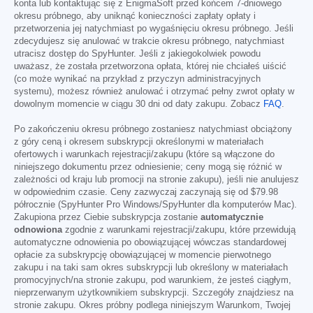
konta lub kontaktując się z EnigmaSoft przed końcem 7-dniowego
okresu próbnego, aby uniknąć konieczności zapłaty opłaty i
przetworzenia jej natychmiast po wygaśnięciu okresu próbnego. Jeśli
zdecydujesz się anulować w trakcie okresu próbnego, natychmiast
utracisz dostęp do SpyHunter. Jeśli z jakiegokolwiek powodu
uważasz, że została przetworzona opłata, której nie chciałeś uiścić
(co może wynikać na przykład z przyczyn administracyjnych
systemu), możesz również anulować i otrzymać pełny zwrot opłaty w
dowolnym momencie w ciągu 30 dni od daty zakupu. Zobacz
FAQ
.
Po zakończeniu okresu próbnego zostaniesz natychmiast obciążony
z góry ceną i okresem subskrypcji określonymi w materiałach
ofertowych i warunkach rejestracji/zakupu (które są włączone do
niniejszego dokumentu przez odniesienie; ceny mogą się różnić w
zależności od kraju lub promocji na stronie zakupu), jeśli nie anulujesz
w odpowiednim czasie. Ceny zazwyczaj zaczynają się od
$79.98
półrocznie (SpyHunter Pro Windows/SpyHunter dla komputerów Mac).
Zakupiona przez Ciebie subskrypcja zostanie
automatycznie
odnowiona
zgodnie z warunkami rejestracji/zakupu, które przewidują
automatyczne odnowienia po obowiązującej wówczas standardowej
opłacie za subskrypcję obowiązującej w momencie pierwotnego
zakupu i na taki sam okres subskrypcji lub określony w materiałach
promocyjnych/na stronie zakupu, pod warunkiem, że jesteś ciągłym,
nieprzerwanym użytkownikiem subskrypcji. Szczegóły znajdziesz na
stronie zakupu. Okres próbny podlega niniejszym Warunkom, Twojej