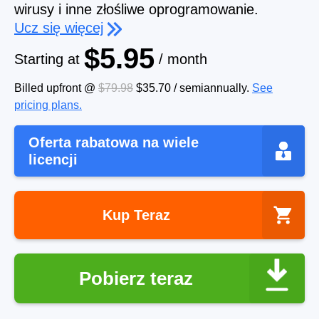
wirusy i inne złośliwe oprogramowanie.
Ucz się więcej
$5.95
Starting at
/ month
Billed upfront @
$79.98
$35.70
/
semiannually
.
See
pricing plans.
Oferta rabatowa na wiele
licencji
Kup Teraz
Pobierz teraz