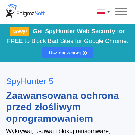
Skip
to
Polski
content
Get SpyHunter Web Security for
Nowy!
FREE
to Block Bad Sites for Google Chrome.
»
Ucz się więcej
SpyHunter 5
Zaawansowana ochrona
przed złośliwym
oprogramowaniem
Wykrywaj, usuwaj i blokuj ransomware,