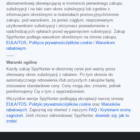
abonamentowej obowiązującej w momencie pierwotnego zakupu
subskrypcji i na taki sam okres subskrypcji lub zgodnie z
informacjami określonymi w materiałach promocyjnych/stronie
zakupu, pod warunkiem, że jesteś ciągłym, nieprzerwanym
użytkownikiem subskrypcji i otrzymasz powiadomienie o
nadchodzących opłatach przed wygaśnięciem subskrypcji. Zakup
SpyHunter podlega warunkom określonym na stronie zakupu,
EULA/TOS
,
Polityce prywatności/plików cookie
i
Warunkom
rabatowym
.
------
Warunki ogólne
Każdy zakup SpyHunter w obniżonej cenie jest ważny przez
oferowany okres subskrypcji z rabatem. Po tym okresie do
automatycznego odnowienia i/lub przyszłych zakupów będą
stosowane standardowe ceny. Ceny mogą ulec zmianie, jednak
poinformujemy Cię o tym z wyprzedzeniem.
Wszystkie wersje SpyHunter podlegają akceptacji naszej umowy
EULA/TOS
,
Polityki prywatności/plików cookie
oraz
Warunków
rabatowych
. Zapoznaj się również z naszymi
FAQ
i
Kryteriami oceny
zagrożeń
. Jeśli chcesz odinstalować SpyHunter,
dowiedz się, jak to
zrobić
.