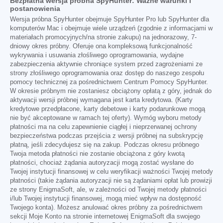
Bezpłatna wersja próbna SpyHunter: Ważne warunki i
postanowienia
Wersja próbna SpyHunter obejmuje SpyHunter Pro lub SpyHunter dla
komputerów Mac i obejmuje wiele urządzeń (zgodnie z informacjami w
materiałach promocyjnych/na stronie zakupu) na jednorazowy, 7-
dniowy okres próbny. Oferuje ona kompleksową funkcjonalność
wykrywania i usuwania złośliwego oprogramowania, wydajne
zabezpieczenia aktywnie chroniące system przed zagrożeniami ze
strony złośliwego oprogramowania oraz dostęp do naszego zespołu
pomocy technicznej za pośrednictwem Centrum Pomocy SpyHunter.
W okresie próbnym nie zostaniesz obciążony opłatą z góry, jednak do
aktywacji wersji próbnej wymagana jest karta kredytowa. (Karty
kredytowe przedpłacone, karty debetowe i karty podarunkowe mogą
nie być akceptowane w ramach tej oferty). Wymóg wyboru metody
płatności ma na celu zapewnienie ciągłej i nieprzerwanej ochrony
bezpieczeństwa podczas przejścia z wersji próbnej na subskrypcję
płatną, jeśli zdecydujesz się na zakup. Podczas okresu próbnego
Twoja metoda płatności nie zostanie obciążona z góry kwotą
płatności, chociaż żądania autoryzacji mogą zostać wysłane do
Twojej instytucji finansowej w celu weryfikacji ważności Twojej metody
płatności (takie żądania autoryzacji nie są żądaniami opłat lub prowizji
ze strony EnigmaSoft, ale, w zależności od Twojej metody płatności
i/lub Twojej instytucji finansowej, mogą mieć wpływ na dostępność
Twojego konta). Możesz anulować okres próbny za pośrednictwem
sekcji Moje Konto na stronie internetowej EnigmaSoft dla swojego