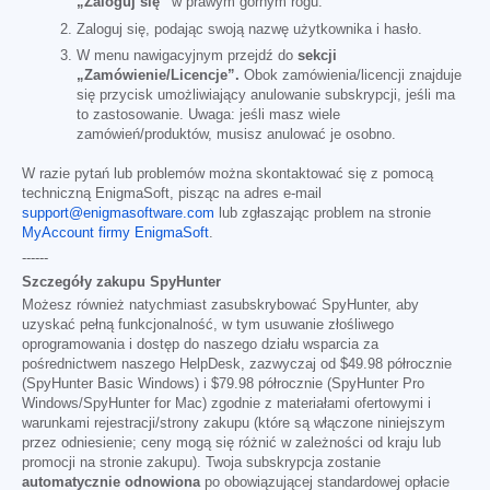
„Zaloguj się”
w prawym górnym rogu.
Zaloguj się, podając swoją nazwę użytkownika i hasło.
W menu nawigacyjnym przejdź do
sekcji
„Zamówienie/Licencje”.
Obok zamówienia/licencji znajduje
się przycisk umożliwiający anulowanie subskrypcji, jeśli ma
to zastosowanie. Uwaga: jeśli masz wiele
zamówień/produktów, musisz anulować je osobno.
W razie pytań lub problemów można skontaktować się z pomocą
techniczną EnigmaSoft, pisząc na adres e-mail
support@enigmasoftware.com
lub zgłaszając problem na stronie
MyAccount firmy EnigmaSoft
.
------
Szczegóły zakupu SpyHunter
Możesz również natychmiast zasubskrybować SpyHunter, aby
uzyskać pełną funkcjonalność, w tym usuwanie złośliwego
oprogramowania i dostęp do naszego działu wsparcia za
pośrednictwem naszego HelpDesk, zazwyczaj od
$49.98
półrocznie
(SpyHunter Basic Windows) i
$79.98
półrocznie (SpyHunter Pro
Windows/SpyHunter for Mac) zgodnie z materiałami ofertowymi i
warunkami rejestracji/strony zakupu (które są włączone niniejszym
przez odniesienie; ceny mogą się różnić w zależności od kraju lub
promocji na stronie zakupu). Twoja subskrypcja zostanie
automatycznie odnowiona
po obowiązującej standardowej opłacie