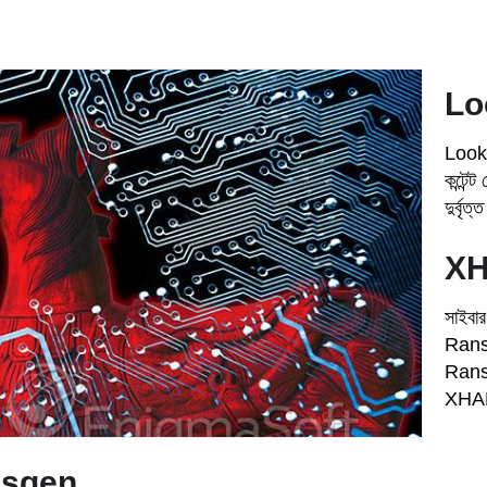
Lo
Lookm
কন্টেন
দুর্বৃত
XH
সাইবা
Rans
Ranso
XHAMS
usgen