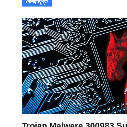
বৈশিষ্ট্যযুক্ত
Trojan.Malware.300983.S