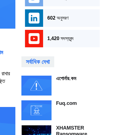
602
অনুসরণ
1,420
সদস্যবৃন্দ
াম
সর্বাধিক দেখা
 রাখার
এপোর্নার.কম
ছিত
.
Fuq.com
XHAMSTER
Ransomware