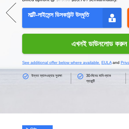
মাল্টি-লাইসেন্স ডিসকাউন্ট উদ্ধৃতি
এখনই ডাউনলোড করুন
See additional offer below where available.
EULA
and
Priv
উন্নত ম্যালওয়্যার সুরক্ষা
30-দিনের মানি-ব্যাক
গ্যারান্টি