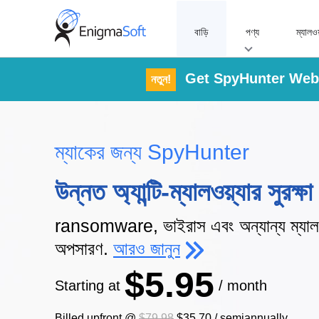
Skip
to
বাড়ি
পণ্য
ম্যালও
content
Get SpyHunter Web 
নতুন!
ম্যাকের জন্য SpyHunter
উন্নত অ্যান্টি-ম্যালওয়্যার সুরক্ষা
ransomware, ভাইরাস এবং অন্যান্য ম্যালওয
অপসারণ.
আরও জানুন
$5.95
Starting at
/ month
Billed upfront @
$79.98
$35.70
/
semiannually
.