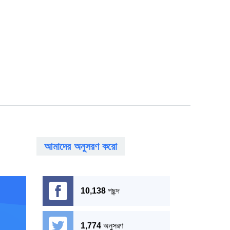
আমাদের অনুসরণ করো
10,138
পছন্দ
1,774
অনুসরণ