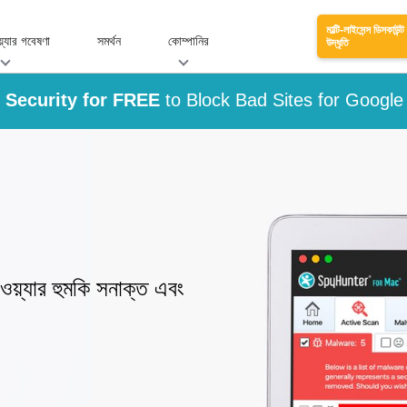
মাল্টি-লাইসেন্স ডিসকাউন্ট
য়্যার গবেষণা
সমর্থন
কোম্পানির
উদ্ধৃতি
Security for FREE
to Block Bad Sites for Googl
়্যার হুমকি সনাক্ত এবং