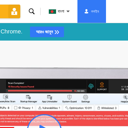
অনুসন্ধান
বাংলা
লগইন
করুন
»
e Chrome.
আরও জানুন