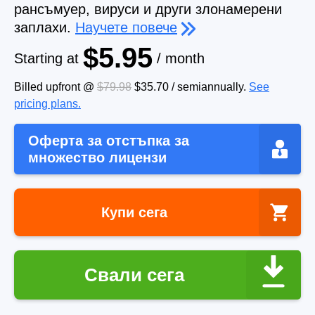
рансъмуер, вируси и други злонамерени
заплахи.
Научете повече
$5.95
Starting at
/ month
Billed upfront @
$79.98
$35.70
/
semiannually
.
See
pricing plans.
Оферта за отстъпка за
множество лицензи
Купи сега
Свали сега