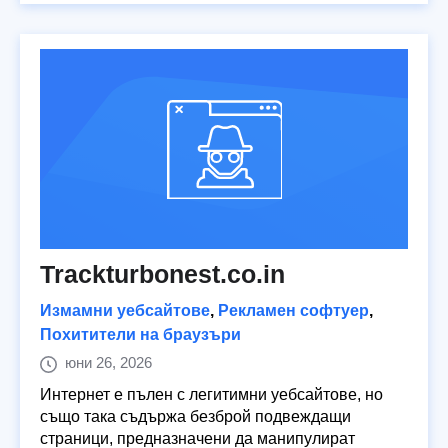
Trackturbonest.co.in
Измамни уебсайтове
,
Рекламен софтуер
,
Похитители на браузъри
юни 26, 2026
Интернет е пълен с легитимни уебсайтове, но
също така съдържа безброй подвеждащи
страници, предназначени да манипулират