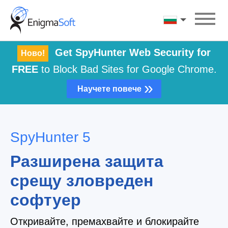
Skip
to
български ези
content
Get SpyHunter Web Security for
Ново!
FREE
to Block Bad Sites for Google Chrome.
»
Научете повече
SpyHunter 5
Разширена защита
срещу зловреден
софтуер
Откривайте, премахвайте и блокирайте