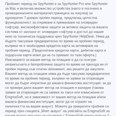
Пробният период на SpyHunter е за SpyHunter Pro или SpyHunter
за Mac и включва множество устройства (както е посочено в
промоционалните материали/страницата за покупка) за
еднократен 7-дневен пробен период, предлагащ цялостна
функционалност за откриване и премахване на зловреден
софтуер, високоефективни защити за активна защита на вашата
система от заплахи от зловреден софтуер и достъп до нашия
екип за техническа поддръжка чрез SpyHunter HelpDesk. Няма да
бъдете таксувани предварително по време на пробния период,
въпреки че е необходима кредитна карта за активиране на
пробния период. (Предплатени кредитни карти, дебитни карти и
подаръчни карти може да не се приемат по тази оферта.)
Изискването за вашия метод на плащане е да се осигури
непрекъсната и безпроблемна защита по време на прехода ви от
пробен период към платен абонамент, ако решите да закупите.
Вашият метод на плащане няма да бъде таксуван предварително
по време на пробния период, въпреки че заявки за оторизация
могат да бъдат изпратени до вашата финансова институция, за да
се провери дали вашият метод на плащане е валиден (такива
заявки за оторизация не са заявки за такси или комисионни от
EnigmaSoft, но в зависимост от вашия метод на плащане и/или
вашата финансова институция, могат да се отразят на
наличността на вашия акаунт). Можете да прекратите пробния си
период чрез секцията „Моят акаунт“ на уебсайта на EnigmaSoft за
вашия акаунт или като се свържете с EnigmaSoft преди края на 7-