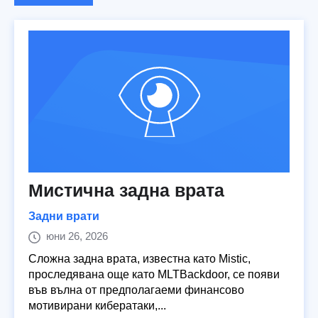
Мистична задна врата
Задни врати
юни 26, 2026
Сложна задна врата, известна като Mistic,
проследявана още като MLTBackdoor, се появи
във вълна от предполагаеми финансово
мотивирани кибератаки,...