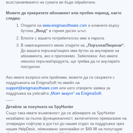
възстановяването на сумата ви бъде обработено.
Можете да прекратите абонамент или пробен период, както
следва:
Отидете на
www.enigmasoftware.com
и кликнете върху
бутона
„Вход“
в горния десен ъгъл.
Влезте с вашето потребителско име и парола.
В навигационното меню отидете на
„Поръчка/Лицензи“.
До вашата поръчка/лиценз има бутон за анулиране на
абонамента, ако е приложимо. Забележка: Ако имате
няколко поръчки/продукта, ще трябва да ги анулирате
поотделно.
Ако имате въпроси или проблеми, можете да се свържете с
поддръжката на EnigmaSoft по имейл на
support@enigmasoftware.com
или като отворите заявка за
поддръжка на уебсайта
„Моят акаунт“ на EnigmaSoft
.
------
Детайли за покупката на SpyHunter
Също така имате възможност да се абонирате за SpyHunter
незабавно за пълна функционалност, включително премахване на
зловреден софтуер и достъп до нашия отдел за поддръжка чрез
нашия HelpDesk, обикновено започвайки от
$49.98
на полугодие