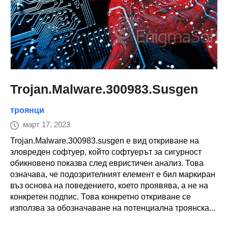
Trojan.Malware.300983.Susgen
троянци
март 17, 2023
Trojan.Malware.300983.susgen е вид откриване на
зловреден софтуер, който софтуерът за сигурност
обикновено показва след евристичен анализ. Това
означава, че подозрителният елемент е бил маркиран
въз основа на поведението, което проявява, а не на
конкретен подпис. Това конкретно откриване се
използва за обозначаване на потенциална троянска...