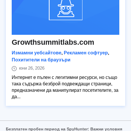
Growthsummitlabs.com
Измамни уебсайтове
,
Рекламен софтуер
,
Похитители на браузъри
юни 26, 2026
Интернет е пълен с легитимни ресурси, но също
така съдържа безброй подвеждащи страници,
предназначени да манипулират посетителите, за
да...
Безплатен пробен период на SpyHunter: Важни условия