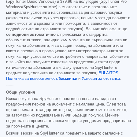
(SpyHunter Basic Windows) и
$79.98
на полугодие (SpyHunter Pro
Windows/SpyHunter за Mac) в съответствие с предлаганите
материали и условията на страницата за регистрация/покупка
(които са включени тук чрез препратка; цените могат да варират в
зависимост от държавата или промоцията, в зависимост от
подробностите на страницата за покупка). Вашият абонамент ще
се поднови автоматично
с приложимата стандартна
абонаментна такса, валидна към момента на първоначалната ви
покупка на абонамента, и за същия период на абонамента или
както е посочено в промоционалните материали/страницата за
покупка, при условие че сте потребител с непрекъснат абонамент
и за който ще получите известие за предстоящи такси преди
изтичането на абонамента ви. Закупуването на SpyHunter е
предмет на условията на страницата за покупка,
EULA/TOS
,
Политика за поверителност/бисквитки
и
Условия за отстъпки
.
------
Общи условия
Всяка покупка на SpyHunter с намалена цена е валидна за
предложения период на абонамент с намалена цена. След това
ще се прилагат стандартните цени, приложими към този момент,
за автоматично подновяване и/или бъдещи покупки. Цените
подлежат на промяна, въпреки че ще ви уведомим предварително
за промените в цените.
Всички версии на SpyHunter са предмет на вашето съгласие с