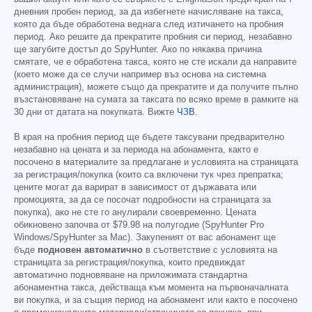
дневния пробен период, за да избегнете начисляване на такса,
която да бъде обработена веднага след изтичането на пробния
период. Ако решите да прекратите пробния си период, незабавно
ще загубите достъп до SpyHunter. Ако по някаква причина
смятате, че е обработена такса, която не сте искали да направите
(което може да се случи например въз основа на системна
администрация), можете също да прекратите и да получите пълно
възстановяване на сумата за таксата по всяко време в рамките на
30 дни от датата на покупката. Вижте
ЧЗВ
.
В края на пробния период ще бъдете таксувани предварително
незабавно на цената и за периода на абонамента, както е
посочено в материалите за предлагане и условията на страницата
за регистрация/покупка (които са включени тук чрез препратка;
цените могат да варират в зависимост от държавата или
промоцията, за да се посочат подробности на страницата за
покупка), ако не сте го анулирали своевременно. Цената
обикновено започва от
$79.98
на полугодие (SpyHunter Pro
Windows/SpyHunter за Mac). Закупеният от вас абонамент ще
бъде
подновен автоматично
в съответствие с условията на
страницата за регистрация/покупка, които предвиждат
автоматично подновяване на приложимата стандартна
абонаментна такса, действаща към момента на първоначалната
ви покупка, и за същия период на абонамент или както е посочено