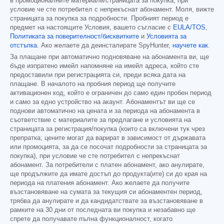
в промоционалните материали/страницата за покупка, при
условие че сте потребител с непрекъснат абонамент. Моля, вижте
страницата за покупка за подробности. Пробният период е
предмет на настоящите Условия, вашето съгласие с
EULA/TOS
,
Политиката за поверителност/бисквитките
и
Условията за
отстъпка
. Ако желаете да деинсталирате SpyHunter,
научете как
.
За плащане при автоматично подновяване на абонамента ви, ще
бъде изпратено имейл напомняне на имейл адреса, който сте
предоставили при регистрацията си, преди всяка дата на
плащане. В началото на пробния период ще получите
активационен код, който е ограничен до само един пробен период
и само за едно устройство на акаунт. Абонаментът ви ще се
поднови автоматично на цената и за периода на абонамента в
съответствие с материалите за предлагане и условията на
страницата за регистрация/покупка (които са включени тук чрез
препратка; цените могат да варират в зависимост от държавата
или промоцията, за да се посочат подробности за страницата за
покупка), при условие че сте потребител с непрекъснат
абонамент. За потребители с платен абонамент, ако анулирате,
ще продължите да имате достъп до продукта(ите) си до края на
периода на платения абонамент. Ако желаете да получите
възстановяване на сумата за текущия си абонаментен период,
трябва да анулирате и да кандидатствате за възстановяване в
рамките на 30 дни от последната ви покупка и незабавно ще
спрете да получавате пълна функционалност, когато