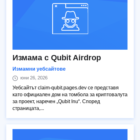
Измама с Qubit Airdrop
Измамни уебсайтове
юни 26, 2026
Уебсайтът claim-qubit.pages.dev се представя
като официален дом на томбола за криптовалута
за проект, наречен „Qubit Inu“. Според
страницата,...