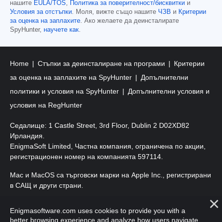
нашите
EULA/TOS
,
Политика за поверителност/бисквитки
и
Условия за отстъпки
. Моля, вижте също нашите
ЧЗВ
и
Критерии
за оценка на заплахите
. Ако желаете да деинсталирате
SpyHunter,
научете как
.
Home
Стъпки за деинсталиране на програми
Критерии
за оценка на заплахите на SpyHunter
Допълнителни
политики и условия на SpyHunter
Допълнителни условия и
условия на RegHunter
Седалище: 1 Castle Street, 3rd Floor, Dublin 2 D02XD82
Ирландия.
EnigmaSoft Limited, Частна компания, ограничена по акции,
регистрационен номер на компанията 597114.
Mac и MacOS са търговски марки на Apple Inc., регистрирани
в САЩ и други страни.
Авторско право 2016-
2026
. EnigmaSoft Ltd. Всички права
Enigmasoftware.com uses cookies to provide you with a
запазени.
better browsing experience and analyze how users navigate