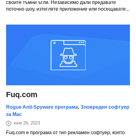
своите тъмни ъгли. Независимо дали предавате
поточно шоу, изтегляте приложение или посещавате...
Fuq.com
Rogue Anti-Spyware програма
,
Зловреден софтуер
за Mac
юни 26, 2023
Fuq.com е програма от тип рекламен софтуер, която