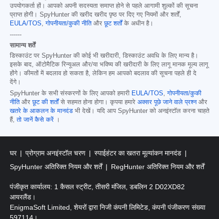
उपयोगकर्ता हों। आपको अपनी सदस्यता समाप्त होने से पहले आगामी शुल्कों की सूचना
प्राप्त होगी। SpyHunter की खरीद खरीद पृष्ठ पर दिए गए नियमों और शर्तों,
EULA/TOS
,
गोपनीयता/कुकी नीति
और
छूट शर्तों
के अधीन है।
------
सामान्य शर्तें
डिस्काउंट पर SpyHunter की कोई भी खरीदारी, डिस्काउंट अवधि के लिए मान्य है।
इसके बाद, ऑटोमैटिक रिन्यूअल और/या भविष्य की खरीदारी के लिए लागू मानक मूल्य लागू
होंगे। कीमतों में बदलाव हो सकता है, लेकिन हम आपको बदलाव की सूचना पहले ही दे
देंगे।
SpyHunter के सभी संस्करणों के लिए आपको हमारी
EULA/TOS
,
गोपनीयता/कुकी
नीति
और
छूट की शर्तों
से सहमत होना होगा। कृपया हमारे
अक्सर पूछे जाने वाले प्रश्न
और
खतरे के आकलन के मानदंड
भी देखें। यदि आप SpyHunter को अनइंस्टॉल करना चाहते
हैं,
तो जानें कैसे करें
।
घर
प्रोग्राम अनइंस्टॉल चरण
स्पाईहंटर का खतरा मूल्यांकन मानदंड
SpyHunter अतिरिक्त नियम और शर्तें
RegHunter अतिरिक्त नियम और शर्तें
पंजीकृत कार्यालय: 1 कैसल स्ट्रीट, तीसरी मंजिल, डबलिन 2 D02XD82
आयरलैंड।
EnigmaSoft Limited, शेयरों द्वारा निजी कंपनी लिमिटेड, कंपनी पंजीकरण संख्या
597114।