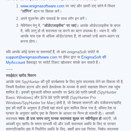
www.enigmasoftware.com
पर जाएं और ऊपरी दाएं कोने में स्थित
"लॉगिन"
बटन पर क्लिक करें।
अपने यूज़रनेम और पासवर्ड के साथ लॉग इन करें।
नेविगेशन मेनू में,
"ऑर्डर/लाइसेंस" पर जाएं।
आपके ऑर्डर/लाइसेंस के बगल
में, यदि लागू हो तो सदस्यता रद्द करने का बटन उपलब्ध है। ध्यान दें: यदि
आपके पास एक से अधिक ऑर्डर/उत्पाद हैं, तो आपको उन्हें अलग-अलग रद्द
करना होगा।
यदि आपके कोई प्रश्न या समस्याएँ हैं, तो आप enigmaSoft सपोर्ट से
support@enigmasoftware.com
पर ईमेल द्वारा या
EnigmaSoft की
MyAccount
वेबसाइट पर सपोर्ट टिकट खोलकर संपर्क कर सकते हैं।
------
स्पाईहंटर खरीद विवरण
आपके पास SpyHunter की पूरी कार्यक्षमता के लिए तुरंत सदस्यता लेने का विकल्प भी है,
जिसमें मैलवेयर हटाना और हमारे हेल्पडेस्क के माध्यम से हमारे सहायता विभाग तक पहुंच
शामिल है। इसकी शुरुआती कीमत आमतौर पर
$49.98
प्रति छमाही (SpyHunter
Basic Windows) और
$79.98
प्रति छमाही (SpyHunter Pro
Windows/SpyHunter for Mac) होती है, जो पेशकश सामग्री और पंजीकरण/खरीद
पृष्ठ की शर्तों के अनुसार है (जिन्हें यहां संदर्भ द्वारा शामिल किया गया है; कीमत देश या
प्रचार के अनुसार खरीद पृष्ठ के विवरण के आधार पर भिन्न हो सकती है)। आपकी
सदस्यता
स्वतः ही उस समय लागू मानक सदस्यता शुल्क पर नवीनीकृत हो
जाएगी, जो
आपकी मूल खरीद के समय प्रभावी थी और उसी सदस्यता अवधि के लिए या प्रचार
सामग्री/खरीद पृष्ठ में निर्धारित अवधि के लिए, बशर्ते आप एक निरंतर, निर्बाध सदस्यता