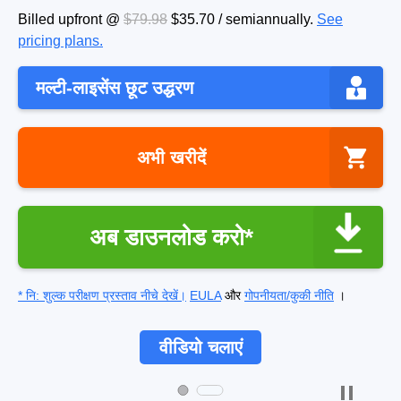
Billed upfront @
$79.98
$35.70
/
semiannually
.
See
pricing plans.
मल्टी-लाइसेंस छूट उद्धरण
अभी खरीदें
अब डाउनलोड करो*
* नि: शुल्क परीक्षण प्रस्ताव नीचे देखें।
EULA
और
गोपनीयता/कुकी नीति
।
वीडियो चलाएं