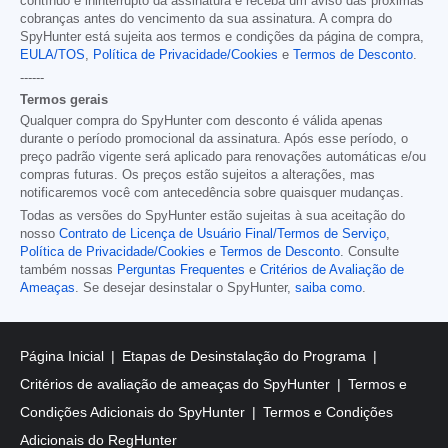
contínuo e ininterrupto da assinatura e receba um aviso das próximas
cobranças antes do vencimento da sua assinatura. A compra do
SpyHunter está sujeita aos termos e condições da página de compra,
EULA/TOS
,
Política de Privacidade/Cookies
e
Termos de Desconto
.
------
Termos gerais
Qualquer compra do SpyHunter com desconto é válida apenas
durante o período promocional da assinatura. Após esse período, o
preço padrão vigente será aplicado para renovações automáticas e/ou
compras futuras. Os preços estão sujeitos a alterações, mas
notificaremos você com antecedência sobre quaisquer mudanças.
Todas as versões do SpyHunter estão sujeitas à sua aceitação do
nosso
Contrato de Licença de Usuário Final/Termos de Serviço
,
Política de Privacidade/Cookies
e
Termos de Desconto
. Consulte
também nossas
Perguntas Frequentes
e
Critérios de Avaliação de
Ameaças
. Se desejar desinstalar o SpyHunter,
saiba como
.
Página Inicial
Etapas de Desinstalação do Programa
Critérios de avaliação de ameaças do SpyHunter
Termos e
Condições Adicionais do SpyHunter
Termos e Condições
Adicionais do RegHunter