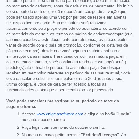
lembrete por e-mail será enviado para o endereço de e-mail fornecido
no momento do cadastro, antes de cada data de pagamento. No início
do seu período de teste, você receberá um código de ativação que
pode ser usado apenas uma vez por período de teste e em apenas
um dispositivo por conta. Sua assinatura será renovada
automaticamente pelo preço e período de assinatura, de acordo com
os materiais da oferta e os termos da página de cadastro/compra (que
são incorporados a este documento por referência; os preços podem
variar de acordo com o país ou promoção, conforme os detalhes da
página de compra), desde que você seja um usuário contínuo e
ininterrupto da assinatura. Para usuários com assinatura paga, em
caso de cancelamento, você continuará tendo acesso ao(s) seu(s)
produto(s) até o final do período de assinatura paga. Se desejar
receber um reembolso referente ao período de assinatura atual, você
deve cancelar e solicitar o reembolso em até 30 dias após a sua
última compra, e você deixará de ter acesso a todas as
funcionalidades assim que o seu reembolso for processado.
Você pode cancelar uma assinatura ou período de teste da
seguinte forma:
Acesse
www.enigmasoftware.com
e clique no botão
"Login"
no canto superior direito.
Faça login com seu nome de usuário e senha.
No menu de navegação, acesse
"Pedidos/Licenças".
Ao