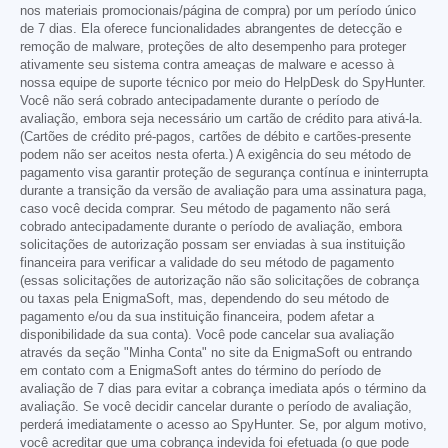
nos materiais promocionais/página de compra) por um período único
de 7 dias. Ela oferece funcionalidades abrangentes de detecção e
remoção de malware, proteções de alto desempenho para proteger
ativamente seu sistema contra ameaças de malware e acesso à
nossa equipe de suporte técnico por meio do HelpDesk do SpyHunter.
Você não será cobrado antecipadamente durante o período de
avaliação, embora seja necessário um cartão de crédito para ativá-la.
(Cartões de crédito pré-pagos, cartões de débito e cartões-presente
podem não ser aceitos nesta oferta.) A exigência do seu método de
pagamento visa garantir proteção de segurança contínua e ininterrupta
durante a transição da versão de avaliação para uma assinatura paga,
caso você decida comprar. Seu método de pagamento não será
cobrado antecipadamente durante o período de avaliação, embora
solicitações de autorização possam ser enviadas à sua instituição
financeira para verificar a validade do seu método de pagamento
(essas solicitações de autorização não são solicitações de cobrança
ou taxas pela EnigmaSoft, mas, dependendo do seu método de
pagamento e/ou da sua instituição financeira, podem afetar a
disponibilidade da sua conta). Você pode cancelar sua avaliação
através da seção "Minha Conta" no site da EnigmaSoft ou entrando
em contato com a EnigmaSoft antes do término do período de
avaliação de 7 dias para evitar a cobrança imediata após o término da
avaliação. Se você decidir cancelar durante o período de avaliação,
perderá imediatamente o acesso ao SpyHunter. Se, por algum motivo,
você acreditar que uma cobrança indevida foi efetuada (o que pode