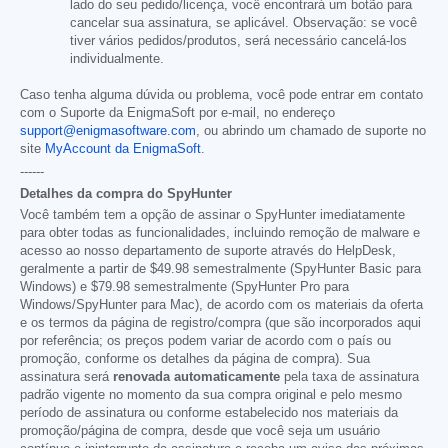
lado do seu pedido/licença, você encontrará um botão para
cancelar sua assinatura, se aplicável. Observação: se você
tiver vários pedidos/produtos, será necessário cancelá-los
individualmente.
Caso tenha alguma dúvida ou problema, você pode entrar em contato
com o Suporte da EnigmaSoft por e-mail, no endereço
support@enigmasoftware.com
, ou abrindo um chamado de suporte no
site
MyAccount da EnigmaSoft
.
------
Detalhes da compra do SpyHunter
Você também tem a opção de assinar o SpyHunter imediatamente
para obter todas as funcionalidades, incluindo remoção de malware e
acesso ao nosso departamento de suporte através do HelpDesk,
geralmente a partir de
$49.98
semestralmente (SpyHunter Basic para
Windows) e
$79.98
semestralmente (SpyHunter Pro para
Windows/SpyHunter para Mac), de acordo com os materiais da oferta
e os termos da página de registro/compra (que são incorporados aqui
por referência; os preços podem variar de acordo com o país ou
promoção, conforme os detalhes da página de compra). Sua
assinatura será
renovada automaticamente
pela taxa de assinatura
padrão vigente no momento da sua compra original e pelo mesmo
período de assinatura ou conforme estabelecido nos materiais da
promoção/página de compra, desde que você seja um usuário