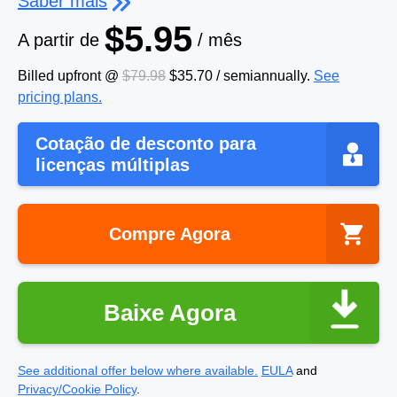
Saber mais
$5.95
A partir de
/ mês
Billed upfront @
$79.98
$35.70
/
semiannually
.
See
pricing plans.
Cotação de desconto para
licenças múltiplas
Compre Agora
Baixe Agora
See additional offer below where available.
EULA
and
Privacy/Cookie Policy
.