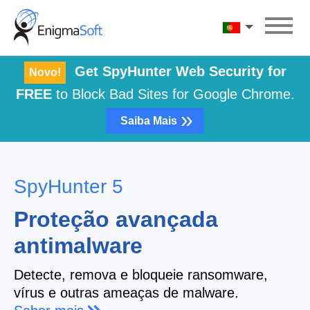
Skip
to
Português
content
Get SpyHunter Web Security for
Novo!
FREE
to Block Bad Sites for Google Chrome.
»
Saiba Mais
SpyHunter 5
Proteção avançada
antimalware
Detecte, remova e bloqueie ransomware,
vírus e outras ameaças de malware.