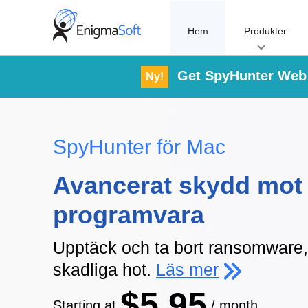
Skip
to
Hem
Produkter
content
Get SpyHunter Web 
Ny!
SpyHunter för Mac
Avancerat skydd mot 
programvara
Upptäck och ta bort ransomware,
skadliga hot.
Läs mer
$5.95
Starting at
/ month