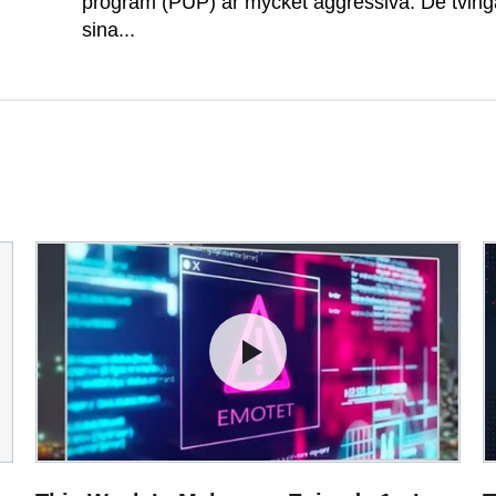
program (PUP) är mycket aggressiva. De tving
sina...