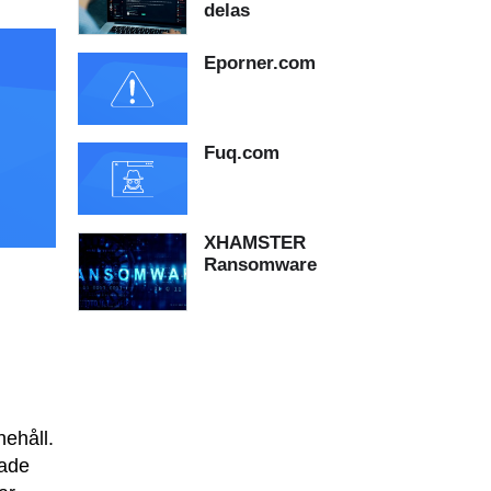
delas
Eporner.com
Fuq.com
XHAMSTER
Ransomware
ehåll.
kade