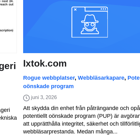
Ixtok.com
geri
Rogue webbplatser
,
Webbläsarkapare
,
Poten
oönskade program
juni 3, 2026
Att skydda din enhet från påträngande och opål
ägeri
potentiellt oönskade program (PUP) är avgöran
ekniska
att upprätthålla integritet, säkerhet och tillförlitli
webbläsarprestanda. Medan många...