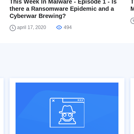
This Week In Malware - Episode 1 - Is
T
there a Ransomware Epidemic and a
M
Cyberwar Brewing?
april 17, 2020
494