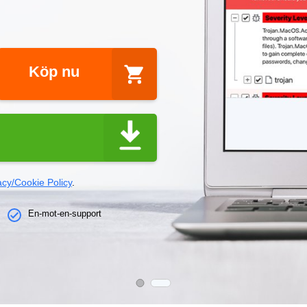
Köp nu
acy/Cookie Policy
.
En-mot-en-support