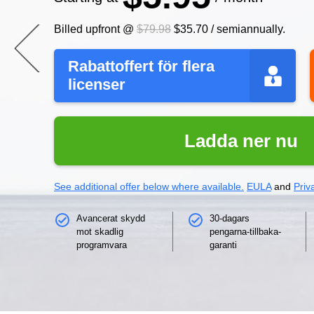
Billed upfront @
$79.98
$35.70
/
semiannually
.
Rabattoffert för flera
licenser
Ladda ner nu
See additional offer below where available.
EULA
and
Priv
Avancerat skydd
30-dagars
mot skadlig
pengarna-tillbaka-
programvara
garanti