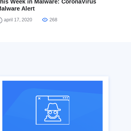
his Week in Malware: CoronaVirus
alware Alert
april 17, 2020
268