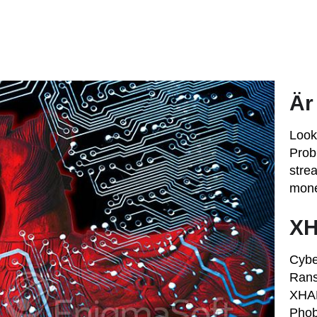
Är
Look
Probl
stre
mone
XH
Cybe
Rans
XHAM
Phob