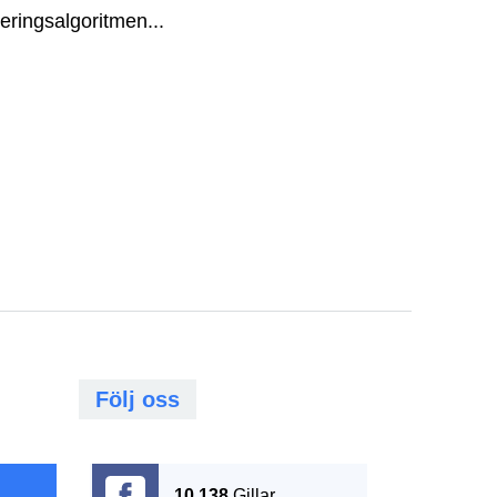
eringsalgoritmen...
Följ oss
10,138
Gillar