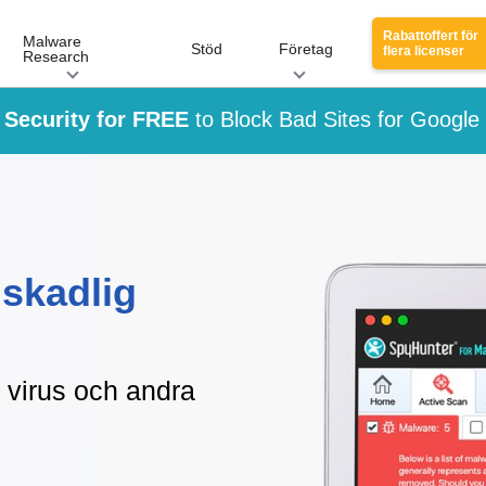
Rabattoffert för
Malware
Stöd
Företag
flera licenser
Research
Security for FREE
to Block Bad Sites for Googl
skadlig
 virus och andra