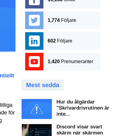
1,774
Följare
602
Följare
1,420
Prenumeranter
tiellt
Mest sedda
Hur du åtgärdar
itliga
"Skrivardrivrutinen är
de för
inte...
g
Discord visar svart
skärm när skärmen