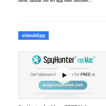
serie, laddar ner en app eller besöker...
videoklipp