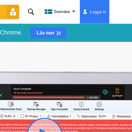
Sök
Svenska
Logga in
»
e Chrome.
Läs mer