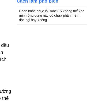
Cách làm phổ biến
Cách khắc phục lỗi 'macOS không thể xác
minh ứng dụng này có chứa phần mềm
độc hại hay không'
 đầu
ẫn
ích
đường
 thể