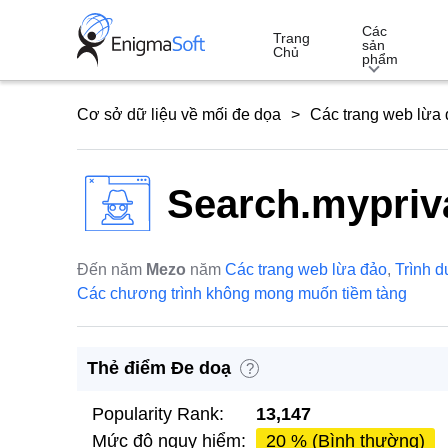
Skip
Các
to
Trang
sản
Chủ
phẩm
content
Cơ sở dữ liệu về mối đe dọa
Các trang web lừa
Search.mypriv
Đến năm
Mezo
năm
Các trang web lừa đảo
,
Trình d
Các chương trình không mong muốn tiềm tàng
Thẻ điểm Đe doạ
?
Popularity Rank:
13,147
Mức độ nguy hiểm:
20 % (Bình thường)