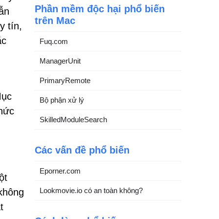
Phần mềm độc hại phổ biến
ẫn
trên Mac
 tín,
ắc
Fuq.com
ManagerUnit
PrimaryRemote
Mục
Bộ phận xử lý
chức
SkilledModuleSearch
Các vấn đề phổ biến
Eporner.com
ột
Lookmovie.io có an toàn không?
 không
t