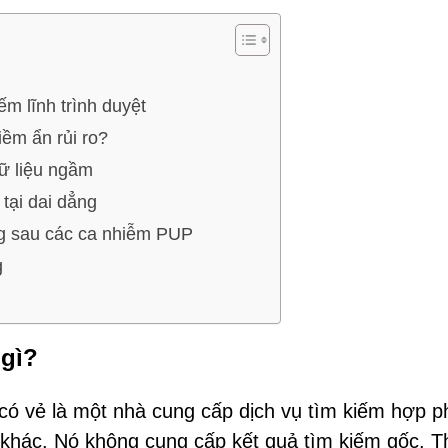
m lĩnh trình duyệt
iềm ẩn rủi ro?
dữ liệu ngầm
 tại dai dẳng
ng sau các ca nhiễm PUP
g
 gì?
có vẻ là một nhà cung cấp dịch vụ tìm kiếm hợp p
 khác. Nó không cung cấp kết quả tìm kiếm gốc. T