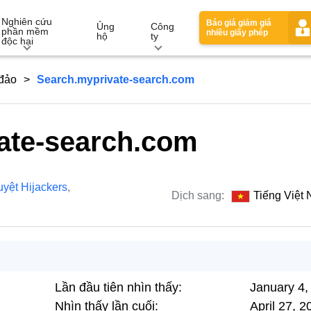
Nghiên cứu
Báo giá giảm giá
Ủng
Công
phần mềm
nhiều giấy phép
hộ
ty
độc hại
 đảo
Search.myprivate-search.com
ate-search.com
uyệt Hijackers
,
Dịch sang:
Tiếng Việt
Lần đầu tiên nhìn thấy:
January 4,
Nhìn thấy lần cuối:
April 27, 2