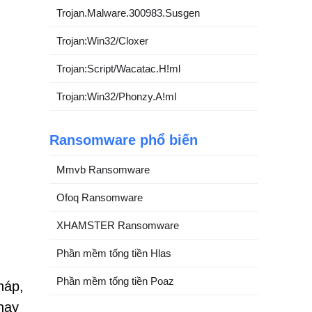
Trojan.Malware.300983.Susgen
Trojan:Win32/Cloxer
Trojan:Script/Wacatac.H!ml
Trojan:Win32/Phonzy.A!ml
Ransomware phổ biến
Mmvb Ransomware
Ofoq Ransomware
XHAMSTER Ransomware
Phần mềm tống tiền Hlas
Phần mềm tống tiền Poaz
háp,
hay