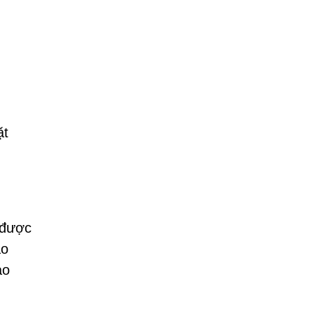
ặt
 được
ao
ào