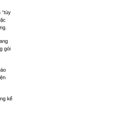
 "tùy
oặc
ng.
gang
g gói
báo
iện
áng kể