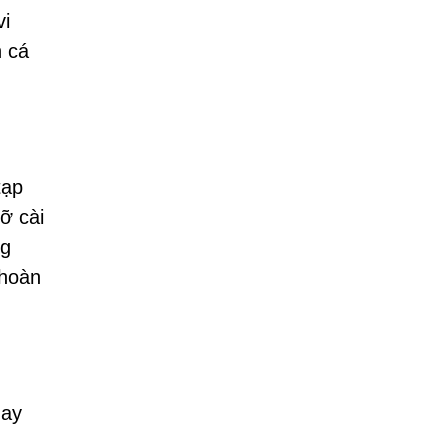
vi
n cá
tạp
ỡ cài
ng
 hoàn
hay