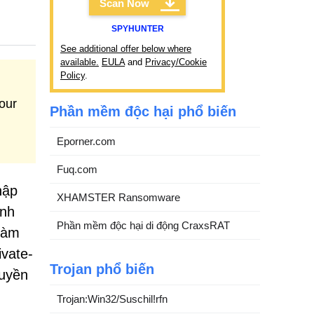
Scan Now
SPYHUNTER
See additional offer below where
available.
EULA
and
Privacy/Cookie
Policy
.
our
Phần mềm độc hại phổ biến
Eporner.com
Fuq.com
hập
XHAMSTER Ransomware
ành
Phần mềm độc hại di động CraxsRAT
làm
ivate-
Trojan phổ biến
quyền
Trojan:Win32/Suschil!rfn