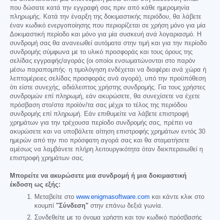
που δώσατε κατά την εγγραφή σας πριν από κάθε ημερομηνία
πληρωμής. Κατά την έναρξη της δοκιμαστικής περιόδου, θα λάβετε
έναν κωδικό ενεργοποίησης που περιορίζεται σε χρήση μόνο για μία
Δοκιμαστική περίοδο και μόνο για μία συσκευή ανά λογαριασμό. Η
συνδρομή σας θα ανανεωθεί αυτόματα στην τιμή και για την περίοδο
συνδρομής σύμφωνα με το υλικό προσφοράς και τους όρους της
σελίδας εγγραφής/αγοράς (οι οποίοι ενσωματώνονται στο παρόν
μέσω παραπομπής· η τιμολόγηση ενδέχεται να διαφέρει ανά χώρα ή
λεπτομέρειες σελίδας προσφοράς ανά αγορά), υπό την προϋπόθεση
ότι είστε συνεχής, αδιάλειπτος χρήστης συνδρομής. Για τους χρήστες
συνδρομών επί πληρωμή, εάν ακυρώσετε, θα συνεχίσετε να έχετε
πρόσβαση στο/στα προϊόν/τα σας μέχρι το τέλος της περιόδου
συνδρομής επί πληρωμή. Εάν επιθυμείτε να λάβετε επιστροφή
χρημάτων για την τρέχουσα περίοδο συνδρομής σας, πρέπει να
ακυρώσετε και να υποβάλετε αίτηση επιστροφής χρημάτων εντός 30
ημερών από την πιο πρόσφατη αγορά σας και θα σταματήσετε
αμέσως να λαμβάνετε πλήρη λειτουργικότητα όταν διεκπεραιωθεί η
επιστροφή χρημάτων σας.
Μπορείτε να ακυρώσετε μια συνδρομή ή μια δοκιμαστική
έκδοση ως εξής:
Μεταβείτε στο
www.enigmasoftware.com
και κάντε κλικ στο
κουμπί
"Σύνδεση"
στην επάνω δεξιά γωνία.
Συνδεθείτε με το όνομα χρήστη και τον κωδικό πρόσβασής