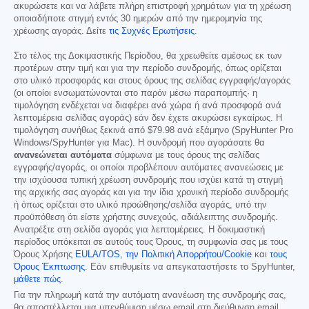
ακυρώσετε και να λάβετε πλήρη επιστροφή χρημάτων για τη χρέωση
οποιαδήποτε στιγμή εντός 30 ημερών από την ημερομηνία της
χρέωσης αγοράς. Δείτε
τις Συχνές Ερωτήσεις
.
Στο τέλος της Δοκιμαστικής Περίοδου, θα χρεωθείτε αμέσως εκ των
προτέρων στην τιμή και για την περίοδο συνδρομής, όπως ορίζεται
στο υλικό προσφοράς και στους όρους της σελίδας εγγραφής/αγοράς
(οι οποίοι ενσωματώνονται στο παρόν μέσω παραπομπής· η
τιμολόγηση ενδέχεται να διαφέρει ανά χώρα ή ανά προσφορά ανά
λεπτομέρεια σελίδας αγοράς) εάν δεν έχετε ακυρώσει εγκαίρως. Η
τιμολόγηση συνήθως ξεκινά από
$79.98
ανά εξάμηνο (SpyHunter Pro
Windows/SpyHunter για Mac). Η συνδρομή που αγοράσατε θα
ανανεώνεται αυτόματα
σύμφωνα με τους όρους της σελίδας
εγγραφής/αγοράς, οι οποίοι προβλέπουν αυτόματες ανανεώσεις με
την ισχύουσα τυπική χρέωση συνδρομής που ισχύει κατά τη στιγμή
της αρχικής σας αγοράς και για την ίδια χρονική περίοδο συνδρομής
ή όπως ορίζεται στο υλικό προώθησης/σελίδα αγοράς, υπό την
προϋπόθεση ότι είστε χρήστης συνεχούς, αδιάλειπτης συνδρομής.
Ανατρέξτε στη σελίδα αγοράς για λεπτομέρειες. Η δοκιμαστική
περίοδος υπόκειται σε αυτούς τους Όρους, τη συμφωνία σας με τους
Όρους Χρήσης
EULA/TOS
,
την Πολιτική Απορρήτου/Cookie
και
τους
Όρους Έκπτωσης
. Εάν επιθυμείτε να απεγκαταστήσετε το SpyHunter,
μάθετε πώς
.
Για την πληρωμή κατά την αυτόματη ανανέωση της συνδρομής σας,
θα αποστέλλεται μια υπενθύμιση μέσω email στη διεύθυνση email