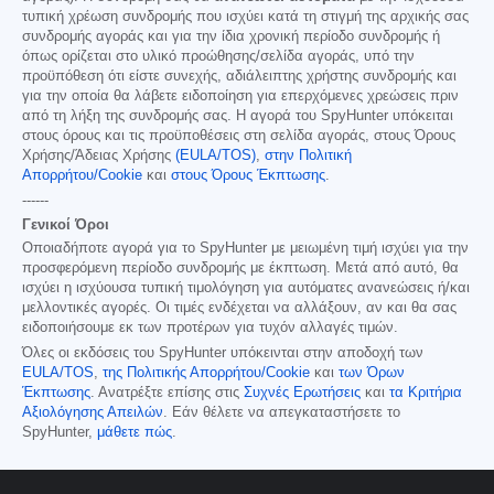
τυπική χρέωση συνδρομής που ισχύει κατά τη στιγμή της αρχικής σας
συνδρομής αγοράς και για την ίδια χρονική περίοδο συνδρομής ή
όπως ορίζεται στο υλικό προώθησης/σελίδα αγοράς, υπό την
προϋπόθεση ότι είστε συνεχής, αδιάλειπτης χρήστης συνδρομής και
για την οποία θα λάβετε ειδοποίηση για επερχόμενες χρεώσεις πριν
από τη λήξη της συνδρομής σας. Η αγορά του SpyHunter υπόκειται
στους όρους και τις προϋποθέσεις στη σελίδα αγοράς, στους Όρους
Χρήσης/Άδειας Χρήσης
(EULA/TOS)
,
στην Πολιτική
Απορρήτου/Cookie
και
στους Όρους Έκπτωσης
.
------
Γενικοί Όροι
Οποιαδήποτε αγορά για το SpyHunter με μειωμένη τιμή ισχύει για την
προσφερόμενη περίοδο συνδρομής με έκπτωση. Μετά από αυτό, θα
ισχύει η ισχύουσα τυπική τιμολόγηση για αυτόματες ανανεώσεις ή/και
μελλοντικές αγορές. Οι τιμές ενδέχεται να αλλάξουν, αν και θα σας
ειδοποιήσουμε εκ των προτέρων για τυχόν αλλαγές τιμών.
Όλες οι εκδόσεις του SpyHunter υπόκεινται στην αποδοχή των
EULA/TOS
,
της Πολιτικής Απορρήτου/Cookie
και
των Όρων
Έκπτωσης
. Ανατρέξτε επίσης στις
Συχνές Ερωτήσεις
και
τα Κριτήρια
Αξιολόγησης Απειλών
. Εάν θέλετε να απεγκαταστήσετε το
SpyHunter,
μάθετε πώς
.