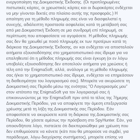
ενεργοποίηση της Δοκιμαστικής Έκδοσης. (Οι προπληρωμένες
πιστωτικές κάρτες, οι χρεωστικές κάρτες και οι δωροκάρτες ενδέχεται
να μην γίνονται δεκτές στο πλαίσιο αυτής της προσφοράς.) Η
απαίτηση για τη μέθοδο πληρωμής σας είναι να διασφαλιστεί η
συνεχής, αδιάλειπτη προστασία ασφαλείας κατά τη μετάβασή σας
από μια Δοκιμαστική Έκδοση σε μια συνδρομή επί πληρωμή, σε
περίπτωση που αποφασίσετε να αγοράσετε. Η μέθοδος πληρωμής
σας δεν θα χρεωθεί με ποσό πληρωμής εκ των προτέρων κατά τη
διάρκεια της Δοκιμαστικής Έκδοσης, αν και ενδέχεται να αποσταλούν
αιτήματα εξουσιοδότησης στο χρηματοπιστωτικό σας ίδρυμα για να
επαληθευτεί ότι η μέθοδος πληρωμής σας είναι έγκυρη (οι εν λόγω
υποβολές εξουσιοδότησης δεν αποτελούν αιτήματα για χρεώσεις ή
τέλη από την EnigmaSoft, αλλά, ανάλογα με τη μέθοδο πληρωμής
σας ή/και το χρηματοπιστωτικό σας ίδρυμα, ενδέχεται να επηρεάσουν
τη διαθεσιμότητα του λογαριασμού σας). Μπορείτε να ακυρώσετε τη
Δοκιμαστική σας Περίοδο μέσω της ενότητας "Ο Λογαριασμός μου"
στον ιστότοπο της EnigmaSoft για τον λογαριασμό σας ή
επικοινωνώντας με την EnigmaSoft πριν από το τέλος της 7ήμερης
Δοκιμαστικής Περιόδου, για να αποφύγετε την άμεση επεξεργασία
χρέωσης μετά τη λήξη της Δοκιμαστικής σας Περίοδου. Εάν
αποφασίσετε να ακυρώσετε κατά τη διάρκεια της Δοκιμαστικής σας
Περίοδου, θα χάσετε αμέσως την πρόσβαση στο SpyHunter. Εάν, για
οποιονδήποτε λόγο, πιστεύετε ότι διεκπεραιώθηκε μια χρέωση που
δεν επιθυμούσατε να κάνετε (κάτι που θα μπορούσε να συμβεί, για
παράδειγμα, λόγω διαχείρισης συστήματος), μπορείτε επίσης να