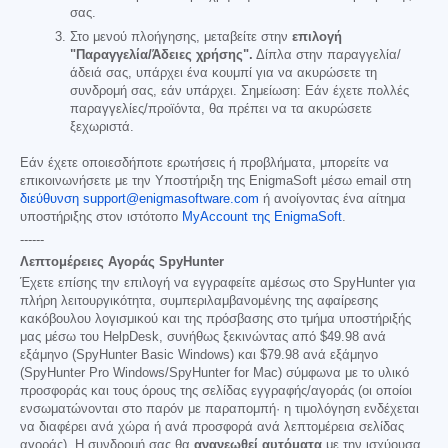
σας.
Στο μενού πλοήγησης, μεταβείτε στην
επιλογή
"Παραγγελία/Άδειες χρήσης".
Δίπλα στην παραγγελία/
άδειά σας, υπάρχει ένα κουμπί για να ακυρώσετε τη
συνδρομή σας, εάν υπάρχει. Σημείωση: Εάν έχετε πολλές
παραγγελίες/προϊόντα, θα πρέπει να τα ακυρώσετε
ξεχωριστά.
Εάν έχετε οποιεσδήποτε ερωτήσεις ή προβλήματα, μπορείτε να
επικοινωνήσετε με την Υποστήριξη της EnigmaSoft μέσω email στη
διεύθυνση support@enigmasoftware.com
ή ανοίγοντας ένα αίτημα
υποστήριξης στον ιστότοπο
MyAccount της EnigmaSoft
.
------
Λεπτομέρειες Αγοράς SpyHunter
Έχετε επίσης την επιλογή να εγγραφείτε αμέσως στο SpyHunter για
πλήρη λειτουργικότητα, συμπεριλαμβανομένης της αφαίρεσης
κακόβουλου λογισμικού και της πρόσβασης στο τμήμα υποστήριξής
μας μέσω του HelpDesk, συνήθως ξεκινώντας από
$49.98
ανά
εξάμηνο (SpyHunter Basic Windows) και
$79.98
ανά εξάμηνο
(SpyHunter Pro Windows/SpyHunter for Mac) σύμφωνα με το υλικό
προσφοράς και τους όρους της σελίδας εγγραφής/αγοράς (οι οποίοι
ενσωματώνονται στο παρόν με παραπομπή· η τιμολόγηση ενδέχεται
να διαφέρει ανά χώρα ή ανά προσφορά ανά λεπτομέρεια σελίδας
αγοράς). Η συνδρομή σας θα
ανανεωθεί αυτόματα
με την ισχύουσα