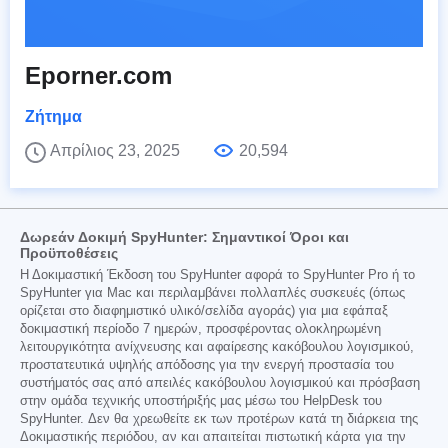
Eporner.com
Ζήτημα
Απρίλιος 23, 2025
20,594
Δωρεάν Δοκιμή SpyHunter: Σημαντικοί Όροι και
Προϋποθέσεις
Η Δοκιμαστική Έκδοση του SpyHunter αφορά το SpyHunter Pro ή το
SpyHunter για Mac και περιλαμβάνει πολλαπλές συσκευές (όπως
ορίζεται στο διαφημιστικό υλικό/σελίδα αγοράς) για μια εφάπαξ
δοκιμαστική περίοδο 7 ημερών, προσφέροντας ολοκληρωμένη
λειτουργικότητα ανίχνευσης και αφαίρεσης κακόβουλου λογισμικού,
προστατευτικά υψηλής απόδοσης για την ενεργή προστασία του
συστήματός σας από απειλές κακόβουλου λογισμικού και πρόσβαση
στην ομάδα τεχνικής υποστήριξής μας μέσω του HelpDesk του
SpyHunter. Δεν θα χρεωθείτε εκ των προτέρων κατά τη διάρκεια της
Δοκιμαστικής περιόδου, αν και απαιτείται πιστωτική κάρτα για την