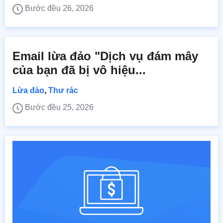
Bước đều 26, 2026
Email lừa đảo "Dịch vụ đám mây
của bạn đã bị vô hiệu...
Lừa đảo
,
Thư rác
Bước đều 25, 2026