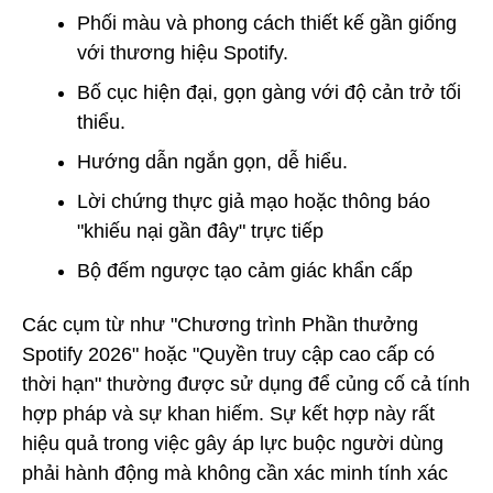
Phối màu và phong cách thiết kế gần giống
với thương hiệu Spotify.
Bố cục hiện đại, gọn gàng với độ cản trở tối
thiểu.
Hướng dẫn ngắn gọn, dễ hiểu.
Lời chứng thực giả mạo hoặc thông báo
"khiếu nại gần đây" trực tiếp
Bộ đếm ngược tạo cảm giác khẩn cấp
Các cụm từ như "Chương trình Phần thưởng
Spotify 2026" hoặc "Quyền truy cập cao cấp có
thời hạn" thường được sử dụng để củng cố cả tính
hợp pháp và sự khan hiếm. Sự kết hợp này rất
hiệu quả trong việc gây áp lực buộc người dùng
phải hành động mà không cần xác minh tính xác