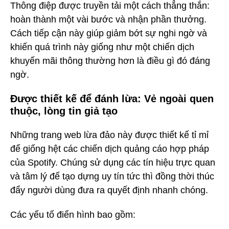
Thông điệp được truyền tải một cách thẳng thắn:
hoàn thành một vài bước và nhận phần thưởng.
Cách tiếp cận này giúp giảm bớt sự nghi ngờ và
khiến quá trình này giống như một chiến dịch
khuyến mãi thông thường hơn là điều gì đó đáng
ngờ.
Được thiết kế để đánh lừa: Vẻ ngoài quen
thuộc, lòng tin giả tạo
Những trang web lừa đảo này được thiết kế tỉ mỉ
để giống hệt các chiến dịch quảng cáo hợp pháp
của Spotify. Chúng sử dụng các tín hiệu trực quan
và tâm lý để tạo dựng uy tín tức thì đồng thời thúc
đẩy người dùng đưa ra quyết định nhanh chóng.
Các yếu tố điển hình bao gồm: