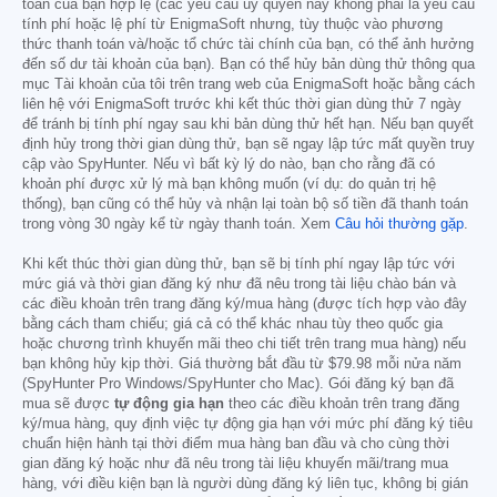
toán của bạn hợp lệ (các yêu cầu ủy quyền này không phải là yêu cầu
tính phí hoặc lệ phí từ EnigmaSoft nhưng, tùy thuộc vào phương
thức thanh toán và/hoặc tổ chức tài chính của bạn, có thể ảnh hưởng
đến số dư tài khoản của bạn). Bạn có thể hủy bản dùng thử thông qua
mục Tài khoản của tôi trên trang web của EnigmaSoft hoặc bằng cách
liên hệ với EnigmaSoft trước khi kết thúc thời gian dùng thử 7 ngày
để tránh bị tính phí ngay sau khi bản dùng thử hết hạn. Nếu bạn quyết
định hủy trong thời gian dùng thử, bạn sẽ ngay lập tức mất quyền truy
cập vào SpyHunter. Nếu vì bất kỳ lý do nào, bạn cho rằng đã có
khoản phí được xử lý mà bạn không muốn (ví dụ: do quản trị hệ
thống), bạn cũng có thể hủy và nhận lại toàn bộ số tiền đã thanh toán
trong vòng 30 ngày kể từ ngày thanh toán. Xem
Câu hỏi thường gặp
.
Khi kết thúc thời gian dùng thử, bạn sẽ bị tính phí ngay lập tức với
mức giá và thời gian đăng ký như đã nêu trong tài liệu chào bán và
các điều khoản trên trang đăng ký/mua hàng (được tích hợp vào đây
bằng cách tham chiếu; giá cả có thể khác nhau tùy theo quốc gia
hoặc chương trình khuyến mãi theo chi tiết trên trang mua hàng) nếu
bạn không hủy kịp thời. Giá thường bắt đầu từ
$79.98
mỗi nửa năm
(SpyHunter Pro Windows/SpyHunter cho Mac). Gói đăng ký bạn đã
mua sẽ được
tự động gia hạn
theo các điều khoản trên trang đăng
ký/mua hàng, quy định việc tự động gia hạn với mức phí đăng ký tiêu
chuẩn hiện hành tại thời điểm mua hàng ban đầu và cho cùng thời
gian đăng ký hoặc như đã nêu trong tài liệu khuyến mãi/trang mua
hàng, với điều kiện bạn là người dùng đăng ký liên tục, không bị gián