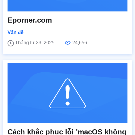
Eporner.com
Vấn đề
Tháng tư 23, 2025
24,656
Cách khắc phục lỗi 'macOS không