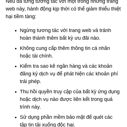
Nếu đã từng tương tác với một trong những trang
web này, hành động kịp thời có thể giảm thiểu thiệt
hại tiềm tàng:
Ngừng tương tác với trang web và tránh
hoàn thành thêm bất kỳ ưu đãi nào.
Không cung cấp thêm thông tin cá nhân
hoặc tài chính.
Kiểm tra sao kê ngân hàng và các khoản
đăng ký dịch vụ để phát hiện các khoản phí
trái phép.
Thu hồi quyền truy cập của bất kỳ ứng dụng
hoặc dịch vụ nào được liên kết trong quá
trình này.
Sử dụng phần mềm bảo mật để quét các
tập tin tải xuống độc hại.