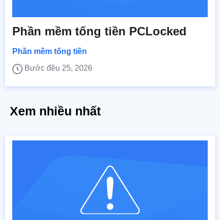
Phần mềm tống tiền PCLocked
Phần mềm tống tiền
Bước đều 25, 2026
Xem nhiều nhất