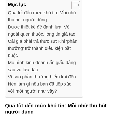
Mục lục
Quá tốt đến mức khó tin: Mồi nhử
thu hút người dùng
Được thiết kế để đánh lừa: Vẻ
ngoài quen thuộc, lòng tin giả tạo
Cái giá phải trả thực sự: Khi ‘phần
thưởng’ trở thành điều kiện bắt
buộc
Mô hình kinh doanh ẩn giấu đằng
sau vụ lừa đảo
Vì sao phần thưởng hiếm khi đến
Nên làm gì nếu bạn đã tiếp xúc
với một người như vậy?
Quá tốt đến mức khó tin: Mồi nhử thu hút
người dùng