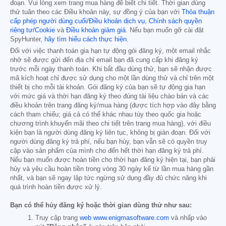
đoạn. Vui lòng xem trang mua hàng để biết chi tiết. Thời gian dùng
thử tuân theo các Điều khoản này, sự đồng ý của bạn với
Thỏa thuận
cấp phép người dùng cuối/Điều khoản dịch vụ
,
Chính sách quyền
riêng tư/Cookie
và
Điều khoản giảm giá
. Nếu bạn muốn gỡ cài đặt
SpyHunter,
hãy tìm hiểu cách thực hiện
.
Đối với việc thanh toán gia hạn tự động gói đăng ký, một email nhắc
nhở sẽ được gửi đến địa chỉ email bạn đã cung cấp khi đăng ký
trước mỗi ngày thanh toán. Khi bắt đầu dùng thử, bạn sẽ nhận được
mã kích hoạt chỉ được sử dụng cho một lần dùng thử và chỉ trên một
thiết bị cho mỗi tài khoản. Gói đăng ký của bạn sẽ tự động gia hạn
với mức giá và thời hạn đăng ký theo đúng tài liệu chào bán và các
điều khoản trên trang đăng ký/mua hàng (được tích hợp vào đây bằng
cách tham chiếu; giá cả có thể khác nhau tùy theo quốc gia hoặc
chương trình khuyến mãi theo chi tiết trên trang mua hàng), với điều
kiện bạn là người dùng đăng ký liên tục, không bị gián đoạn. Đối với
người dùng đăng ký trả phí, nếu bạn hủy, bạn vẫn sẽ có quyền truy
cập vào sản phẩm của mình cho đến hết thời hạn đăng ký trả phí.
Nếu bạn muốn được hoàn tiền cho thời hạn đăng ký hiện tại, bạn phải
hủy và yêu cầu hoàn tiền trong vòng 30 ngày kể từ lần mua hàng gần
nhất, và bạn sẽ ngay lập tức ngừng sử dụng đầy đủ chức năng khi
quá trình hoàn tiền được xử lý.
Bạn có thể hủy đăng ký hoặc thời gian dùng thử như sau:
Truy cập trang
web www.enigmasoftware.com
và nhấp vào