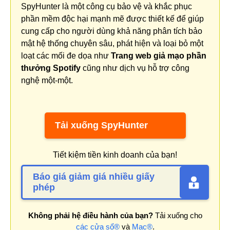
SpyHunter là một công cụ bảo vệ và khắc phục
phần mềm độc hại mạnh mẽ được thiết kế để giúp
cung cấp cho người dùng khả năng phân tích bảo
mật hệ thống chuyên sâu, phát hiện và loại bỏ một
loạt các mối đe dọa như
Trang web giả mạo phần
thưởng Spotify
cũng như dịch vụ hỗ trợ công
nghệ một-một.
Tải xuống SpyHunter
Tiết kiệm tiền kinh doanh của bạn!
Báo giá giảm giá nhiều giấy
phép
Không phải hệ điều hành của bạn?
Tải xuống cho
các cửa sổ®
và
Mac®
.