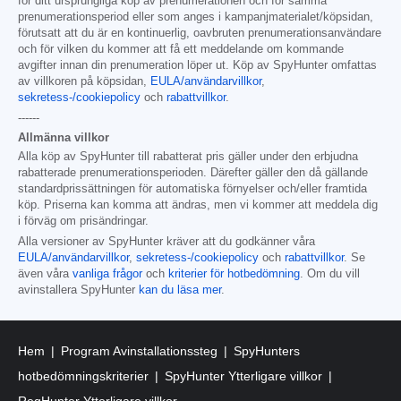
för ditt ursprungliga köp av prenumerationen och för samma
prenumerationsperiod eller som anges i kampanjmaterialet/köpsidan,
förutsatt att du är en kontinuerlig, oavbruten prenumerationsanvändare
och för vilken du kommer att få ett meddelande om kommande
avgifter innan din prenumeration löper ut. Köp av SpyHunter omfattas
av villkoren på köpsidan,
EULA/användarvillkor
,
sekretess-/cookiepolicy
och
rabattvillkor
.
------
Allmänna villkor
Alla köp av SpyHunter till rabatterat pris gäller under den erbjudna
rabatterade prenumerationsperioden. Därefter gäller den då gällande
standardprissättningen för automatiska förnyelser och/eller framtida
köp. Priserna kan komma att ändras, men vi kommer att meddela dig
i förväg om prisändringar.
Alla versioner av SpyHunter kräver att du godkänner våra
EULA/användarvillkor
,
sekretess-/cookiepolicy
och
rabattvillkor
. Se
även våra
vanliga frågor
och
kriterier för hotbedömning
. Om du vill
avinstallera SpyHunter
kan du läsa mer
.
Hem
Program Avinstallationssteg
SpyHunters
hotbedömningskriterier
SpyHunter Ytterligare villkor