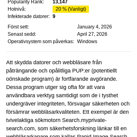
Popularity Rank:
13,147
Hotnivå:
20 % (Vanligt)
Infekterade datorer:
9
Först sett:
January 4, 2026
Senast sedd:
April 27, 2026
Operativsystem som påverkas:
Windows
Att skydda datorer och webbläsare från
påträngande och opålitliga PUP:er (potentiellt
oönskade program) är fortfarande avgörande.
Dessa program utger sig ofta för att vara
användbara verktyg samtidigt som de i tysthet
undergräver integriteten, försvagar säkerheten och
försämrar webbläsarkvaliteten. Ett exempel är den
tvivelaktiga sökmotorn Search.myprivate-
search.com, som säkerhetsforskning länkar till en
webbläsarkapare som kallas Rapid Image Search.