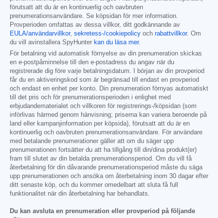
förutsatt att du är en kontinuerlig och oavbruten
prenumerationsanvändare. Se köpsidan för mer information.
Provperioden omfattas av dessa villkor, ditt godkännande av
EULA/användarvillkor
,
sekretess-/cookiepolicy
och
rabattvillkor
. Om
du vill avinstallera SpyHunter
kan du läsa mer
.
För betalning vid automatisk förnyelse av din prenumeration skickas
en e-postpåminnelse till den e-postadress du angav när du
registrerade dig före varje betalningsdatum. I början av din provperiod
får du en aktiveringskod som är begränsad till endast en provperiod
och endast en enhet per konto. Din prenumeration förnyas automatiskt
till det pris och för prenumerationsperioden i enlighet med
erbjudandematerialet och villkoren för registrerings-/köpsidan (som
införlivas härmed genom hänvisning; priserna kan variera beroende på
land eller kampanjinformation per köpsida), förutsatt att du är en
kontinuerlig och oavbruten prenumerationsanvändare. För användare
med betalande prenumerationer gäller att om du säger upp
prenumerationen fortsätter du att ha tillgång till din/dina produkt(er)
fram till slutet av din betalda prenumerationsperiod. Om du vill få
återbetalning för din dåvarande prenumerationsperiod måste du säga
upp prenumerationen och ansöka om återbetalning inom 30 dagar efter
ditt senaste köp, och du kommer omedelbart att sluta få full
funktionalitet när din återbetalning har behandlats.
Du kan avsluta en prenumeration eller provperiod på följande