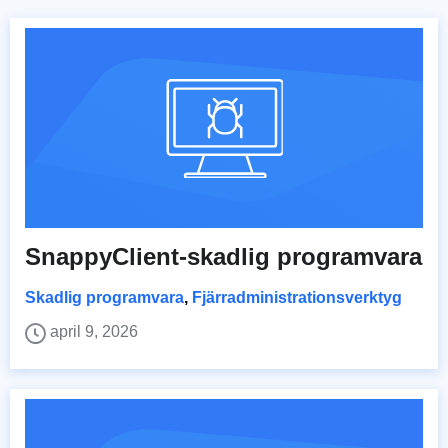
SnappyClient-skadlig programvara
Skadlig programvara
,
Fjärradministrationsverktyg
april 9, 2026