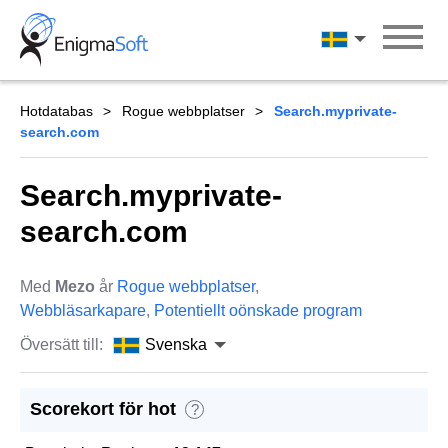
Skip
to
Svenska
content
Hotdatabas
Rogue webbplatser
Search.myprivate-
search.com
Search.myprivate-
search.com
Med
Mezo
år
Rogue webbplatser
,
Webbläsarkapare
,
Potentiellt oönskade program
Översätt till:
Svenska
Scorekort för hot
?