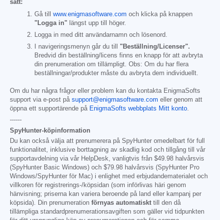
sätt:
Gå till
www.enigmasoftware.com
och klicka på knappen
"Logga in"
längst upp till höger.
Logga in med ditt användarnamn och lösenord.
I navigeringsmenyn går du till
"Beställning/Licenser".
Bredvid din beställning/licens finns en knapp för att avbryta
din prenumeration om tillämpligt. Obs: Om du har flera
beställningar/produkter måste du avbryta dem individuellt.
Om du har några frågor eller problem kan du kontakta EnigmaSofts
support via e-post på
support@enigmasoftware.com
eller genom att
öppna ett supportärende på
EnigmaSofts webbplats Mitt konto
.
------
SpyHunter-köpinformation
Du kan också välja att prenumerera på SpyHunter omedelbart för full
funktionalitet, inklusive borttagning av skadlig kod och tillgång till vår
supportavdelning via vår HelpDesk, vanligtvis från
$49.98
halvårsvis
(SpyHunter Basic Windows) och
$79.98
halvårsvis (SpyHunter Pro
Windows/SpyHunter för Mac) i enlighet med erbjudandematerialet och
villkoren för registrerings-/köpsidan (som införlivas häri genom
hänvisning; priserna kan variera beroende på land eller kampanj per
köpsida). Din prenumeration
förnyas automatiskt
till den då
tillämpliga standardprenumerationsavgiften som gäller vid tidpunkten