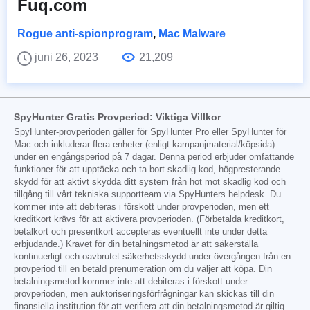
Fuq.com
Rogue anti-spionprogram
,
Mac Malware
juni 26, 2023
21,209
SpyHunter Gratis Provperiod: Viktiga Villkor
SpyHunter-provperioden gäller för SpyHunter Pro eller SpyHunter för
Mac och inkluderar flera enheter (enligt kampanjmaterial/köpsida)
under en engångsperiod på 7 dagar. Denna period erbjuder omfattande
funktioner för att upptäcka och ta bort skadlig kod, högpresterande
skydd för att aktivt skydda ditt system från hot mot skadlig kod och
tillgång till vårt tekniska supportteam via SpyHunters helpdesk. Du
kommer inte att debiteras i förskott under provperioden, men ett
kreditkort krävs för att aktivera provperioden. (Förbetalda kreditkort,
betalkort och presentkort accepteras eventuellt inte under detta
erbjudande.) Kravet för din betalningsmetod är att säkerställa
kontinuerligt och oavbrutet säkerhetsskydd under övergången från en
provperiod till en betald prenumeration om du väljer att köpa. Din
betalningsmetod kommer inte att debiteras i förskott under
provperioden, men auktoriseringsförfrågningar kan skickas till din
finansiella institution för att verifiera att din betalningsmetod är giltig