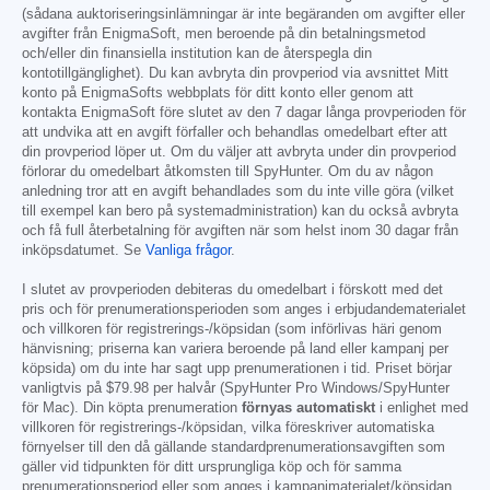
(sådana auktoriseringsinlämningar är inte begäranden om avgifter eller
avgifter från EnigmaSoft, men beroende på din betalningsmetod
och/eller din finansiella institution kan de återspegla din
kontotillgänglighet). Du kan avbryta din provperiod via avsnittet Mitt
konto på EnigmaSofts webbplats för ditt konto eller genom att
kontakta EnigmaSoft före slutet av den 7 dagar långa provperioden för
att undvika att en avgift förfaller och behandlas omedelbart efter att
din provperiod löper ut. Om du väljer att avbryta under din provperiod
förlorar du omedelbart åtkomsten till SpyHunter. Om du av någon
anledning tror att en avgift behandlades som du inte ville göra (vilket
till exempel kan bero på systemadministration) kan du också avbryta
och få full återbetalning för avgiften när som helst inom 30 dagar från
inköpsdatumet. Se
Vanliga frågor
.
I slutet av provperioden debiteras du omedelbart i förskott med det
pris och för prenumerationsperioden som anges i erbjudandematerialet
och villkoren för registrerings-/köpsidan (som införlivas häri genom
hänvisning; priserna kan variera beroende på land eller kampanj per
köpsida) om du inte har sagt upp prenumerationen i tid. Priset börjar
vanligtvis på
$79.98
per halvår (SpyHunter Pro Windows/SpyHunter
för Mac). Din köpta prenumeration
förnyas automatiskt
i enlighet med
villkoren för registrerings-/köpsidan, vilka föreskriver automatiska
förnyelser till den då gällande standardprenumerationsavgiften som
gäller vid tidpunkten för ditt ursprungliga köp och för samma
prenumerationsperiod eller som anges i kampanjmaterialet/köpsidan,