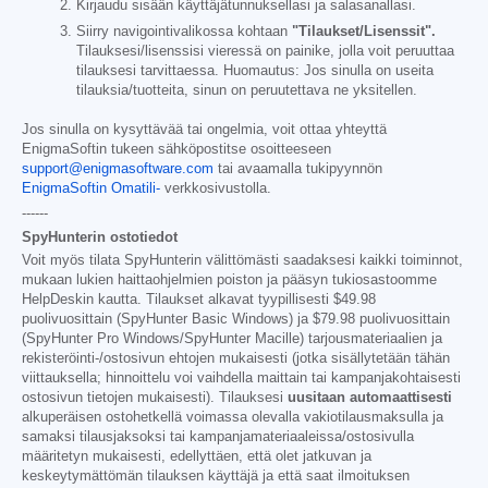
Kirjaudu sisään käyttäjätunnuksellasi ja salasanallasi.
Siirry navigointivalikossa kohtaan
"Tilaukset/Lisenssit".
Tilauksesi/lisenssisi vieressä on painike, jolla voit peruuttaa
tilauksesi tarvittaessa. Huomautus: Jos sinulla on useita
tilauksia/tuotteita, sinun on peruutettava ne yksitellen.
Jos sinulla on kysyttävää tai ongelmia, voit ottaa yhteyttä
EnigmaSoftin tukeen sähköpostitse osoitteeseen
support@enigmasoftware.com
tai avaamalla tukipyynnön
EnigmaSoftin Omatili-
verkkosivustolla.
------
SpyHunterin ostotiedot
Voit myös tilata SpyHunterin välittömästi saadaksesi kaikki toiminnot,
mukaan lukien haittaohjelmien poiston ja pääsyn tukiosastoomme
HelpDeskin kautta. Tilaukset alkavat tyypillisesti
$49.98
puolivuosittain (SpyHunter Basic Windows) ja
$79.98
puolivuosittain
(SpyHunter Pro Windows/SpyHunter Macille) tarjousmateriaalien ja
rekisteröinti-/ostosivun ehtojen mukaisesti (jotka sisällytetään tähän
viittauksella; hinnoittelu voi vaihdella maittain tai kampanjakohtaisesti
ostosivun tietojen mukaisesti). Tilauksesi
uusitaan automaattisesti
alkuperäisen ostohetkellä voimassa olevalla vakiotilausmaksulla ja
samaksi tilausjaksoksi tai kampanjamateriaaleissa/ostosivulla
määritetyn mukaisesti, edellyttäen, että olet jatkuvan ja
keskeytymättömän tilauksen käyttäjä ja että saat ilmoituksen