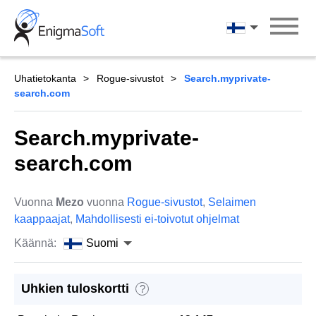
Skip
to
Suomi
content
Uhatietokanta
Rogue-sivustot
Search.myprivate-
search.com
Search.myprivate-
search.com
Vuonna
Mezo
vuonna
Rogue-sivustot
,
Selaimen
kaappaajat
,
Mahdollisesti ei-toivotut ohjelmat
Käännä:
Suomi
Uhkien tuloskortti
?