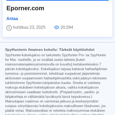
Eporner.com
Antaa
huhtikuu 23, 2025
20,594
SpyHunterin ilmainen kokeilu: Tärkeät käyttöehdot
SpyHunter-kokeilujakso on tarkoitettu SpyHunter Pro- tai SpyHunter
for Mac -tuotteille, ja se sisältää useita laitteita (kuten
mainosmateriaaleissa/ostosivulla on kuvattu) kertaluonteiseksi 7
päivän kokeilujaksoksi. Kokeilujakso tarjoaa kattavat haittaohjelmien
tunnistus- ja poistotoiminnot, tehokkaat suojaukset järjestelmän
aktiiviseen suojaamiseen haittaohjelmauhilta sekä pääsyn tekniseen
tukitiimiimme SpyHunter-tukipalvelun kautta. Sinulta ei veloiteta
maksuja etukäteen kokeilujakson aikana, vaikka kokeilujakson
aktivoimiseen vaaditaan luottokortti. (Prepaid-luotto-, pankki- ja
lahjakortteja ei välttämättä hyväksytä tässä tarjouksessa.)
Maksutapasi vaatimus on varmistaa jatkuva ja keskeytymätön
suojaus siirryttäessäsi kokeilujaksosta maksulliseen tilaukseen, jos
päätät ostaa. Maksutavaltasi ei veloiteta maksusummaa etukäteen