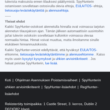
tulevista maksuista ennen tilauksesi päättymistä. SpyHunterin
ostamiseen sovelletaan ostosivulla olevia ehtoja,
EULA/TOS-
ehtoja,
tietosuoja-/evästekäytäntöä
ja
alennusehtoja
.
------
Yleiset ehdot
Kaikki SpyHunter-ostokset alennetulla hinnalla ovat voimassa tarjotun
alennetun tilausjakson ajan. Tämän jälkeen automaattisiin uusintoihin
ja/tai tuleviin ostoksiin sovelletaan kulloinkin voimassa olevaa
normaalia hintaa. Hinnat voivat muuttua, mutta ilmoitamme sinulle
etukäteen hinnanmuutoksista.
Kaikki SpyHunter-versiot edellyttävät, että hyväksyt
EULA/TOS-
ehtomme,
tietosuoja-/evästekäytäntömme
ja
alennusehtomme
. Katso
myös usein
kysytyt kysymykset
ja
uhkien arviointikriteerit
. Jos
haluat poistaa SpyHunterin,
lue lisää
.
Koti
Ohjelman Asennuksen Poistamisvaiheet
SpyHunterin
uhkien arviointikriteerit
SpyHunter-lisäehdot
RegHunter-
lisäehdot
Rekisteröity toimipaikka: 1 Castle Street, 3. kerros, Dublin 2
D02XD82 Irlanti.