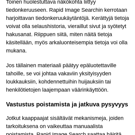
Toinen huolestuttava näkökohta liittyy
tiedonkeruuseen. Rapid Image Searchin kerrotaan
harjoittavan tiedonkeruukäytäntöjä. Kerättyjä tietoja
voivat olla selaushistoria, vieraillut sivut ja syötetyt
hakusanat. Riippuen siitä, miten näitä tietoja
käsitellään, myös arkaluonteisempia tietoja voi olla
mukana.
Jos tällainen materiaali päätyy epäluotettaville
tahoille, se voi johtaa vakaviin yksityisyyden
loukkauksiin, kohdennettuihin huijauksiin tai
henkilötietojen laajempaan väärinkäyttöön.
Vastustus poistamista ja jatkuva pysyvyys
Jotkut kaappaajat sisältävät mekanismeja, joiden
tarkoituksena on vaikeuttaa manuaalista
poistamista. Rapid Image Search saattaa häiritä