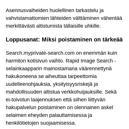
Asennusvaiheiden huolellinen tarkastelu ja
vahvistamattomien lähteiden välttäminen vähentää
merkittävästi altistumista tällaisille uhkille.
Loppusanat: Miksi poistaminen on tärkeää
Search.myprivate-search.com on enemmän kuin
harmiton kotisivun vaihto. Rapid Image Search -
selainkaapparin mainostamana väärennettynä
hakukoneena se aiheuttaa tarpeettomia
uudelleenohjauksia, yksityisyysriskejä ja
mahdollisuuden altistua verkkohuijauksille. Sekä
ei-toivotun laajennuksen että siihen liittyvän
hakupalvelun poistaminen on olennainen askel
selaimen eheyden palauttamisessa ja
henkilötietojen suojaamisessa.