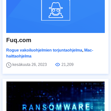
Fuq.com
Rogue vakoiluohjelmien torjuntaohjelma
,
Mac-
haittaohjelma
kesäkuuta 26, 2023
21,209