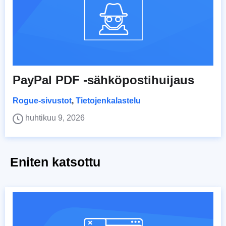
PayPal PDF -sähköpostihuijaus
Rogue-sivustot
,
Tietojenkalastelu
huhtikuu 9, 2026
Eniten katsottu