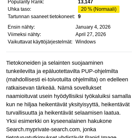
Popularity Rank:
13,147
Uhka taso:
20 % (Normaali)
Tartunnan saaneet tietokoneet:
9
Ensin nähty:
January 4, 2026
Viimeksi nähty:
April 27, 2026
Vaikuttavat käyttöjärjestelmät:
Windows
Tietokoneiden ja selainten suojaaminen
tunkeilevilta ja epäluotettavilta PUP-ohjelmilta
(mahdollisesti ei-toivotuilta ohjelmilta) on edelleen
ratkaisevan tärkeää. Nämä sovellukset
naamioituvat usein hyödyllisiksi työkaluiksi samalla
kun ne hiljaa heikentävät yksityisyyttä, heikentävät
turvallisuutta ja heikentävät selaamisen laatua.
Yksi esimerkki on kyseenalainen hakukone
Search.myprivate-search.com, jonka
tietoturvatutkimukset yhdistävät Rapid Image