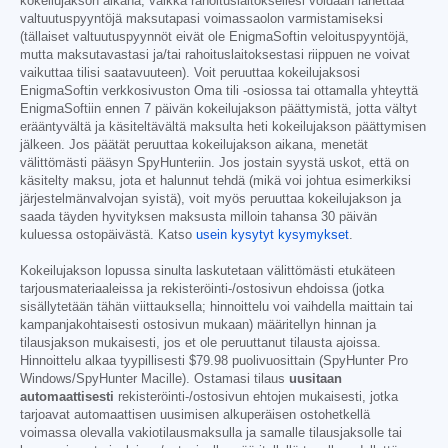
kokeilujakson aikana, vaikka rahoituslaitoksellesi voidaan lähettää
valtuutuspyyntöjä maksutapasi voimassaolon varmistamiseksi
(tällaiset valtuutuspyynnöt eivät ole EnigmaSoftin veloituspyyntöjä,
mutta maksutavastasi ja/tai rahoituslaitoksestasi riippuen ne voivat
vaikuttaa tilisi saatavuuteen). Voit peruuttaa kokeilujaksosi
EnigmaSoftin verkkosivuston Oma tili -osiossa tai ottamalla yhteyttä
EnigmaSoftiin ennen 7 päivän kokeilujakson päättymistä, jotta vältyt
erääntyvältä ja käsiteltävältä maksulta heti kokeilujakson päättymisen
jälkeen. Jos päätät peruuttaa kokeilujakson aikana, menetät
välittömästi pääsyn SpyHunteriin. Jos jostain syystä uskot, että on
käsitelty maksu, jota et halunnut tehdä (mikä voi johtua esimerkiksi
järjestelmänvalvojan syistä), voit myös peruuttaa kokeilujakson ja
saada täyden hyvityksen maksusta milloin tahansa 30 päivän
kuluessa ostopäivästä. Katso
usein kysytyt kysymykset
.
Kokeilujakson lopussa sinulta laskutetaan välittömästi etukäteen
tarjousmateriaaleissa ja rekisteröinti-/ostosivun ehdoissa (jotka
sisällytetään tähän viittauksella; hinnoittelu voi vaihdella maittain tai
kampanjakohtaisesti ostosivun mukaan) määritellyn hinnan ja
tilausjakson mukaisesti, jos et ole peruuttanut tilausta ajoissa.
Hinnoittelu alkaa tyypillisesti
$79.98
puolivuosittain (SpyHunter Pro
Windows/SpyHunter Macille). Ostamasi tilaus
uusitaan
automaattisesti
rekisteröinti-/ostosivun ehtojen mukaisesti, jotka
tarjoavat automaattisen uusimisen alkuperäisen ostohetkellä
voimassa olevalla vakiotilausmaksulla ja samalle tilausjaksolle tai