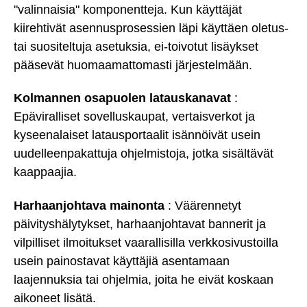
"valinnaisia" komponentteja. Kun käyttäjät
kiirehtivät asennusprosessien läpi käyttäen oletus-
tai suositeltuja asetuksia, ei-toivotut lisäykset
pääsevät huomaamattomasti järjestelmään.
Kolmannen osapuolen latauskanavat
:
Epäviralliset sovelluskaupat, vertaisverkot ja
kyseenalaiset latausportaalit isännöivät usein
uudelleenpakattuja ohjelmistoja, jotka sisältävät
kaappaajia.
Harhaanjohtava mainonta
: Väärennetyt
päivityshälytykset, harhaanjohtavat bannerit ja
vilpilliset ilmoitukset vaarallisilla verkkosivustoilla
usein painostavat käyttäjiä asentamaan
laajennuksia tai ohjelmia, joita he eivät koskaan
aikoneet lisätä.