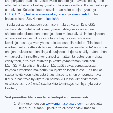
kampanjamateriaaleissa/ostosivulla määritellyllä tavalla, edellyttäen,
että olet jatkuva ja keskeytymätön tilauksen käyttäjä. Katso lisätietoja
ostosivulta. Kokeilujaksoon sovelletaan näitä ehtoja, hyväksyt
EULA/TOS:n
,
tietosuoja-/evästekäytännön
ja
alennusehdot
. Jos
haluat poistaa SpyHunterin,
lue lisää
.
Tilauksesi automaattisen uusimisen maksua varten lähetetään
sähköpostimuistutus rekisteröitymisen yhteydessä antamaasi
sähköpostiosoitteeseen ennen jokaista maksupäivää. Kokeilujakson
alussa saat aktivointikoodin, jota voi käyttää vain yhdessä
kokeilujaksossa ja vain yhdessä laitteessa tiliä kohden. Tilauksesi
uusitaan automaattisesti tarjousmateriaalien ja rekisteröinti-/ostosivun
ehtojen mukaisesti hinnalla ja tilausjaksoksi (jotka sisällytetään tähän
viittauksella; hinnoittelu voi vaihdella maittain tai ostosivun mukaan),
edellyttäen, että olet jatkuvan ja keskeytymättömän tilauksen
käyttäjä. Maksullisen tilauksen käyttäjät voivat peruuttaessaan
käyttää tuotteitaan maksetun tilausjakson loppuun asti. Jos haluat
saada hyvityksen kuluvasta tilausjaksosta, sinun on peruutettava
tilaus ja haettava hyvitystä 30 päivän kuluessa viimeisimmästä
ostoksestasi, etkä enää saa kaikkia toimintoja, kun hyvityksesi on
käsitelty.
Voit peruuttaa tilauksen tai kokeilujakson seuraavasti:
Siirry osoitteeseen
www.enigmasoftware.com
ja napsauta
"Kirjaudu sisään"
-painiketta oikeassa yläkulmassa.