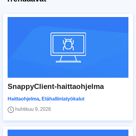
SnappyClient-haittaohjelma
Haittaohjelma
,
Etähallintatyökalut
huhtikuu 9, 2026