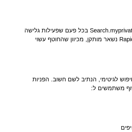
שינויים כפויים אלה דוחפים משתמשים לכיוון Search.myprivate-search.com בכל פעם שפעילות גלישה
מתחילה. לרוב קשה לחזור להגדרות כאשר Rapid Image Search נשאר מותקן, מכיוון שהחוטף עשוי
וש לגיטימי, הנתיב לשם חשוב. הפניות
יפים