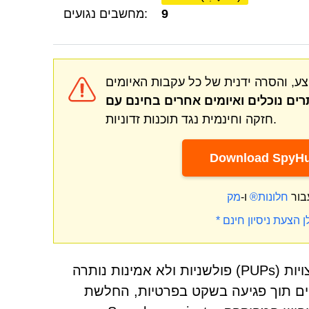
9
מחשבים נגועים:
ע, והסרה ידנית של כל עקבות האיומים
ים נוכלים
חזקה וחינמית נגד תוכנות זדוניות.
Download SpyHu
בור
חלונות®
ו-
הגנה על מחשבים ודפדפנים מפני תוכנות פוטנציאליות לא רצויות (PUPs) פולשניות ולא אמינות נותרה
יים תוך פגיעה בשקט בפרטיות, החלשת