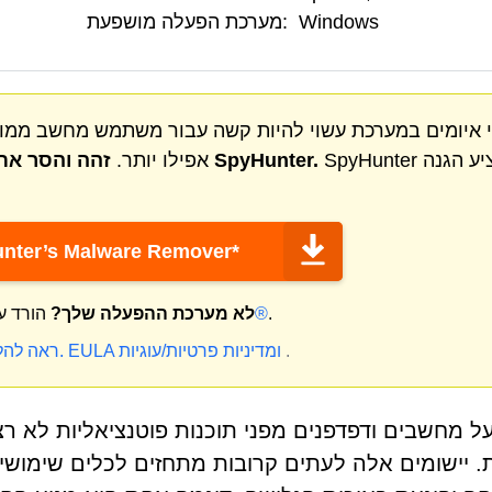
Windows
מערכת הפעלה מושפעת:
י איומים במערכת עשוי להיות קשה עבור משתמש מחשב ממוצ
SpyHunter מציע הגנה
ואיומים אחרים בחינם עם SpyHunter.
אפילו יותר.
זהה והסר
אתר
nter’s Malware Remover*
.
מק®
לא מערכת ההפעלה שלך?
הורד ע
.
ומדיניות פרטיות/עוגיות
EULA
* ראה להלן הצעת ניסיון חינם.
. יישומים אלה לעתים קרובות מתחזים לכלים שימוש