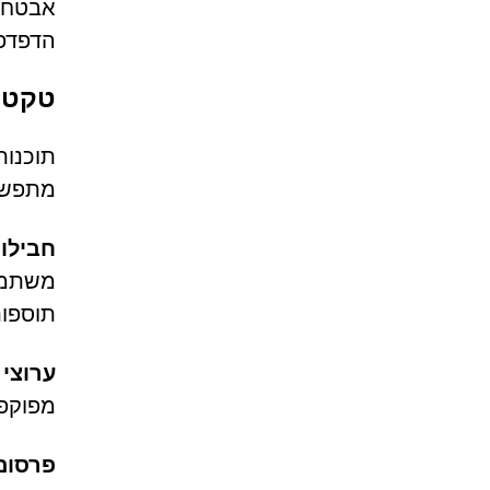
אבטחה 
הדפדפן
טקטיק
מתפשט
חבילו
משתמשי
תוספות
ערוצי
מפוקפק
פרסום