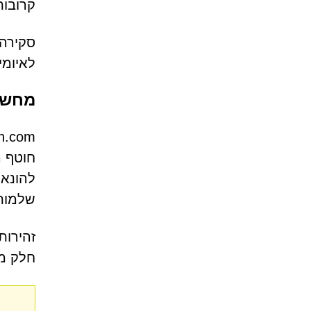
קרובות
סקירה
לאיומי
מחשב
להונאו
שלמות 
זהירות
חלק מה