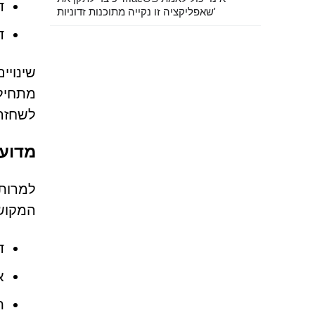
ד
שאפליקציה זו נקייה מתוכנות זדוניות'
ד
לשחזר 
מדוע 
למרות 
המקושרות אל ate-search.com
ד
א
ת