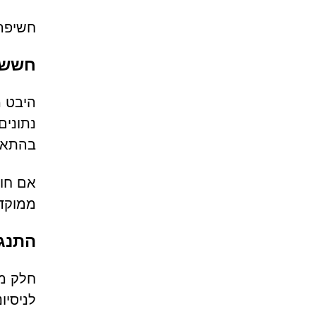
חשיפה 
חששות
נתונים
בהתאם 
אם חומ
ממוקדו
התנג
חלק מה
לניסיו