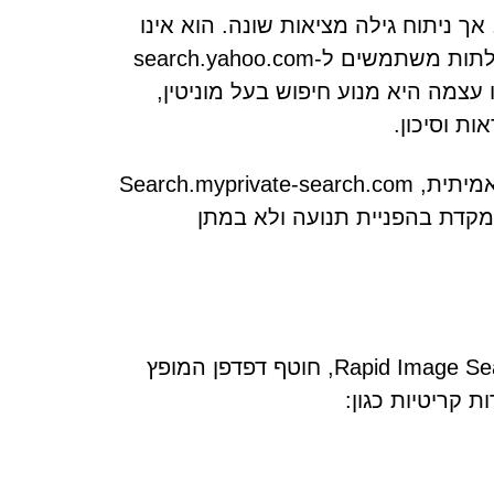
 חיפוש לגיטימי, אך ניתוח גילה מציאות שונה. הוא אינו
מספק תוצאות חיפוש מקוריות. במקום זאת, הוא מעביר שאילתות משתמשים ל-search.yahoo.com
עצמה היא מנוע חיפוש בעל מוניטין,
ת וסיכון.
מכיוון שהוא מתפקד בעיקר כמתווך ולא כפלטפורמת חיפוש אמיתית, Search.myprivate-search.com
קדת בהפניית תנועה ולא במתן
Search.myprivate-search.com צובר נראות באמצעות Rapid Image Search, חוטף דפדפן המופץ
 קריטיות כגון: