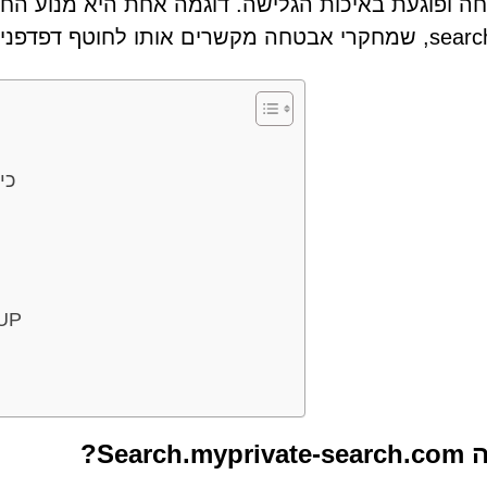
חוטף דפדפנים המכונה Rapid Image Search.
כי
טקטיקות הפצה מפוקפק
Search.m?