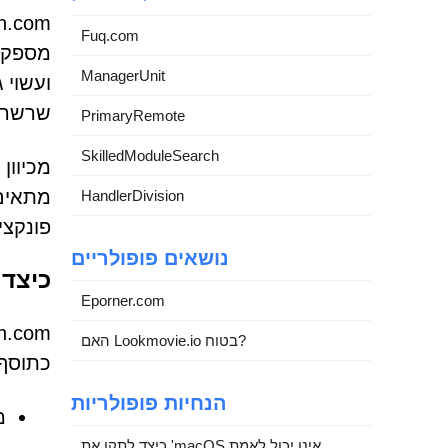
Fuq.com
ManagerUnit
ועשוי 
שרשרת 
PrimaryRemote
SkilledModuleSearch
מתאים 
HandlerDivision
פונקצי
נושאים פופולריים
כיצד 
Eporner.com
האם Lookmovie.io בטוח?
כתוסף 
הנחיות פופולריות
מ
כיצד לתקן את 'macOS אינו יכול לאמת