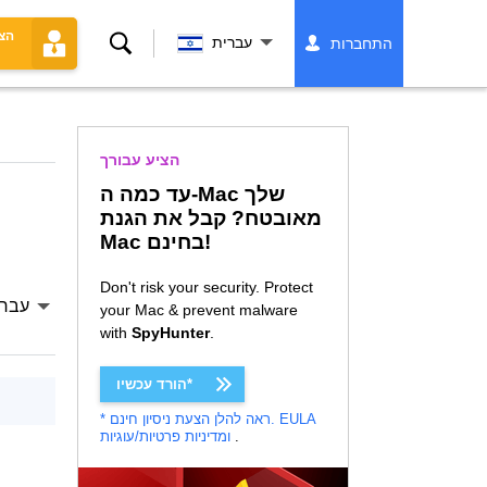
הצ
לחפש
עברית
התחברות
הציע עבורך
עד כמה ה-Mac שלך
מאובטח? קבל את הגנת
Mac בחינם!
Don't risk your security. Protect
עברי
your Mac & prevent malware
with
SpyHunter
.
הורד עכשיו*
EULA
* ראה להלן הצעת ניסיון חינם.
.
ומדיניות פרטיות/עוגיות