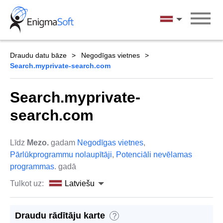
Skip
to
Latviešu
content
Draudu datu bāze
Negodīgas vietnes
Search.myprivate-search.com
Search.myprivate-
search.com
Līdz
Mezo.
gadam
Negodīgas vietnes
,
Pārlūkprogrammu nolaupītāji
,
Potenciāli nevēlamas
programmas
. gadā
Tulkot uz:
Latviešu
Draudu rādītāju karte
?