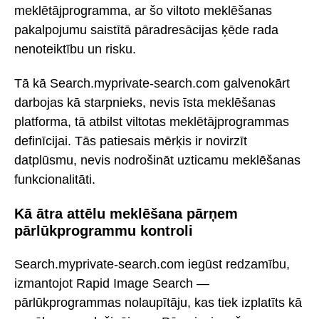
meklētājprogramma, ar šo viltoto meklēšanas
pakalpojumu saistītā pāradresācijas ķēde rada
nenoteiktību un risku.
Tā kā Search.myprivate-search.com galvenokārt
darbojas kā starpnieks, nevis īsta meklēšanas
platforma, tā atbilst viltotas meklētājprogrammas
definīcijai. Tās patiesais mērķis ir novirzīt
datplūsmu, nevis nodrošināt uzticamu meklēšanas
funkcionalitāti.
Kā ātra attēlu meklēšana pārņem
pārlūkprogrammu kontroli
Search.myprivate-search.com iegūst redzamību,
izmantojot Rapid Image Search —
pārlūkprogrammas nolaupītāju, kas tiek izplatīts kā