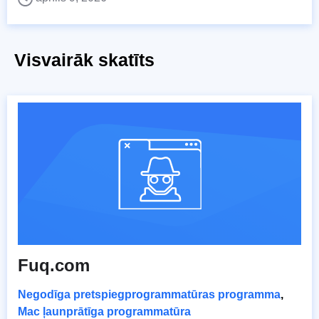
Visvairāk skatīts
Fuq.com
Negodīga pretspiegprogrammatūras programma
,
Mac ļaunprātīga programmatūra