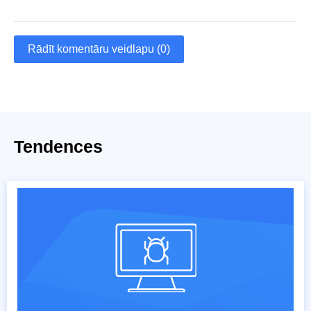
Rādīt komentāru veidlapu (0)
Tendences