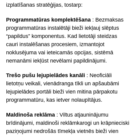
izplatīšanas stratēģijas, tostarp:
Programmatūras komplektēšana
: Bezmaksas
programmatūras instalētāji bieži iekļauj slēptus
“papildus” komponentus. Kad lietotāji steidzas
cauri instalēšanas procesiem, izmantojot
noklusējuma vai ieteicamās opcijas, sistēmā
nemanāmi iekļūst nevēlami papildinājumi.
Trešo pušu lejupielādes kanāli
: Neoficiāli
lietotņu veikali, vienādranga tīkli un apšaubāmi
lejupielādes portāli bieži vien mitina pārpakotu
programmatūru, kas ietver nolaupītājus.
Maldinoša reklāma
: Viltus atjauninājumu
brīdinājumi, maldinoši reklāmkarogi un krāpnieciski
paziņojumi nedrošās tīmekļa vietnēs bieži vien