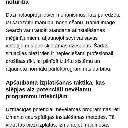
noturība
Daži nolaupītāji ietver mehānismus, kas paredzēti,
lai sarežģītu manuālu noņemšanu. Rapid Image
Search var traucēt standarta atinstalēšanas
mēģinājumiem, atjaunojot sevi vai savus
iestatījumus pēc šķietamas dzēšanas. Šādās
situācijās bieži vien ir nepieciešami profesionāli
drošības rīki, lai pilnībā iztīrītu sistēmu un
atjaunotu normālu pārlūkprogrammas darbību.
Apšaubāma izplatīšanas taktika, kas
slēpjas aiz potenciāli nevēlamu
programmu infekcijām
Uzmācīgas potenciāli nevēlamas programmas reti
izmanto caurspīdīgas instalēšanas metodes. Tā
vietā tās bieži izplatās, izmantojot maldinošas