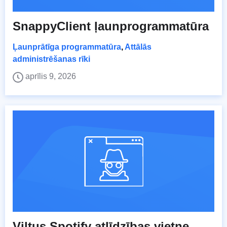
SnappyClient ļaunprogrammatūra
Ļaunprātīga programmatūra
,
Attālās
administrēšanas rīki
aprīlis 9, 2026
Viltus Spotify atlīdzības vietne