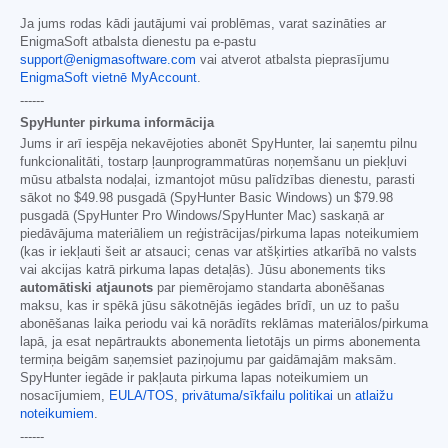
Ja jums rodas kādi jautājumi vai problēmas, varat sazināties ar
EnigmaSoft atbalsta dienestu pa e-pastu
support@enigmasoftware.com
vai atverot atbalsta pieprasījumu
EnigmaSoft vietnē MyAccount
.
------
SpyHunter pirkuma informācija
Jums ir arī iespēja nekavējoties abonēt SpyHunter, lai saņemtu pilnu
funkcionalitāti, tostarp ļaunprogrammatūras noņemšanu un piekļuvi
mūsu atbalsta nodaļai, izmantojot mūsu palīdzības dienestu, parasti
sākot no
$49.98
pusgadā (SpyHunter Basic Windows) un
$79.98
pusgadā (SpyHunter Pro Windows/SpyHunter Mac) saskaņā ar
piedāvājuma materiāliem un reģistrācijas/pirkuma lapas noteikumiem
(kas ir iekļauti šeit ar atsauci; cenas var atšķirties atkarībā no valsts
vai akcijas katrā pirkuma lapas detaļās). Jūsu abonements tiks
automātiski atjaunots
par piemērojamo standarta abonēšanas
maksu, kas ir spēkā jūsu sākotnējās iegādes brīdī, un uz to pašu
abonēšanas laika periodu vai kā norādīts reklāmas materiālos/pirkuma
lapā, ja esat nepārtraukts abonementa lietotājs un pirms abonementa
termiņa beigām saņemsiet paziņojumu par gaidāmajām maksām.
SpyHunter iegāde ir pakļauta pirkuma lapas noteikumiem un
nosacījumiem,
EULA/TOS
,
privātuma/sīkfailu politikai
un
atlaižu
noteikumiem
.
------