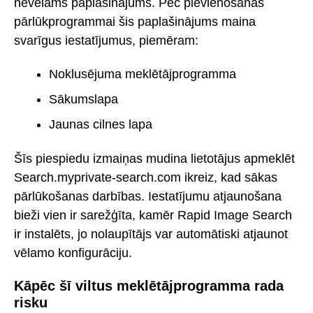
nevēlams paplašinājums. Pēc pievienošanas
pārlūkprogrammai šis paplašinājums maina
svarīgus iestatījumus, piemēram:
Noklusējuma meklētājprogramma
Sākumslapa
Jaunas cilnes lapa
Šīs piespiedu izmaiņas mudina lietotājus apmeklēt
Search.myprivate-search.com ikreiz, kad sākas
pārlūkošanas darbības. Iestatījumu atjaunošana
bieži vien ir sarežģīta, kamēr Rapid Image Search
ir instalēts, jo nolaupītājs var automātiski atjaunot
vēlamo konfigurāciju.
Kāpēc šī viltus meklētājprogramma rada
risku