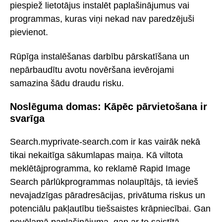
piespiež lietotājus instalēt paplašinājumus vai
programmas, kuras viņi nekad nav paredzējuši
pievienot.
Rūpīga instalēšanas darbību pārskatīšana un
nepārbaudītu avotu novēršana ievērojami
samazina šādu draudu risku.
Noslēguma domas: Kāpēc pārvietošana ir
svarīga
Search.myprivate-search.com ir kas vairāk nekā
tikai nekaitīga sākumlapas maiņa. Kā viltota
meklētājprogramma, ko reklamē Rapid Image
Search pārlūkprogrammas nolaupītājs, tā ievieš
nevajadzīgas pāradresācijas, privātuma riskus un
potenciālu pakļautību tiešsaistes krāpniecībai. Gan
nevēlamā paplašinājuma, gan ar to saistītā