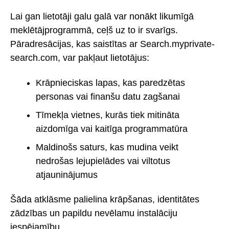
Lai gan lietotāji galu galā var nonākt likumīgā
meklētājprogrammā, ceļš uz to ir svarīgs.
Pāradresācijas, kas saistītas ar Search.myprivate-
search.com, var pakļaut lietotājus:
Krāpnieciskas lapas, kas paredzētas
personas vai finanšu datu zagšanai
Tīmekļa vietnes, kurās tiek mitināta
aizdomīga vai kaitīga programmatūra
Maldinošs saturs, kas mudina veikt
nedrošas lejupielādes vai viltotus
atjauninājumus
Šāda atklāsme palielina krāpšanas, identitātes
zādzības un papildu nevēlamu instalāciju
iespējamību.