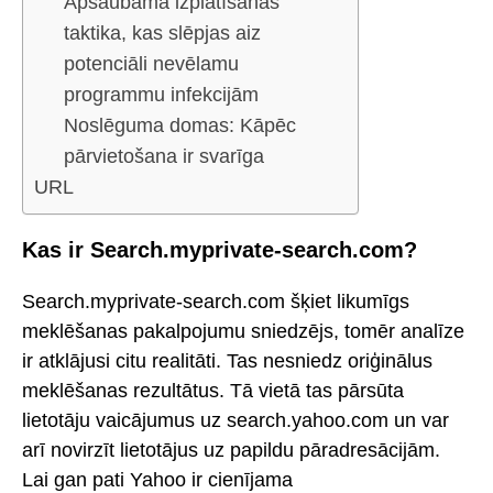
Apšaubāma izplatīšanas
taktika, kas slēpjas aiz
potenciāli nevēlamu
programmu infekcijām
Noslēguma domas: Kāpēc
pārvietošana ir svarīga
URL
Kas ir Search.myprivate-search.com?
Search.myprivate-search.com šķiet likumīgs
meklēšanas pakalpojumu sniedzējs, tomēr analīze
ir atklājusi citu realitāti. Tas nesniedz oriģinālus
meklēšanas rezultātus. Tā vietā tas pārsūta
lietotāju vaicājumus uz search.yahoo.com un var
arī novirzīt lietotājus uz papildu pāradresācijām.
Lai gan pati Yahoo ir cienījama