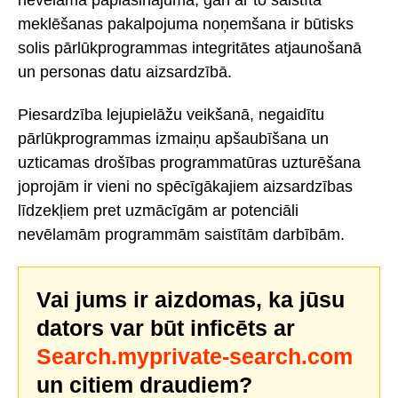
meklēšanas pakalpojuma noņemšana ir būtisks
solis pārlūkprogrammas integritātes atjaunošanā
un personas datu aizsardzībā.
Piesardzība lejupielāžu veikšanā, negaidītu
pārlūkprogrammas izmaiņu apšaubīšana un
uzticamas drošības programmatūras uzturēšana
joprojām ir vieni no spēcīgākajiem aizsardzības
līdzekļiem pret uzmācīgām ar potenciāli
nevēlamām programmām saistītām darbībām.
Vai jums ir aizdomas, ka jūsu
dators var būt inficēts ar
Search.myprivate-search.com
un citiem draudiem?