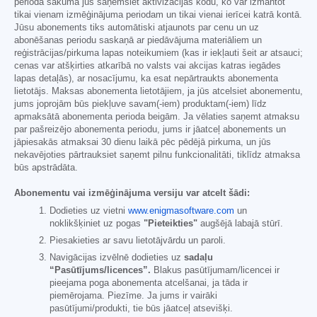
perioda sākumā jūs saņemsiet aktivizācijas kodu, ko var izmantot
tikai vienam izmēģinājuma periodam un tikai vienai ierīcei katrā kontā.
Jūsu abonements tiks automātiski atjaunots par cenu un uz
abonēšanas periodu saskaņā ar piedāvājuma materiāliem un
reģistrācijas/pirkuma lapas noteikumiem (kas ir iekļauti šeit ar atsauci;
cenas var atšķirties atkarībā no valsts vai akcijas katras iegādes
lapas detaļās), ar nosacījumu, ka esat nepārtraukts abonementa
lietotājs. Maksas abonementa lietotājiem, ja jūs atcelsiet abonementu,
jums joprojām būs piekļuve savam(-iem) produktam(-iem) līdz
apmaksātā abonementa perioda beigām. Ja vēlaties saņemt atmaksu
par pašreizējo abonementa periodu, jums ir jāatceļ abonements un
jāpiesakās atmaksai 30 dienu laikā pēc pēdējā pirkuma, un jūs
nekavējoties pārtrauksiet saņemt pilnu funkcionalitāti, tiklīdz atmaksa
būs apstrādāta.
Abonementu vai izmēģinājuma versiju var atcelt šādi:
Dodieties uz vietni
www.enigmasoftware.com
un
noklikšķiniet uz pogas
"Pieteikties"
augšējā labajā stūrī.
Piesakieties ar savu lietotājvārdu un paroli.
Navigācijas izvēlnē dodieties uz
sadaļu
“Pasūtījums/licences”.
Blakus pasūtījumam/licencei ir
pieejama poga abonementa atcelšanai, ja tāda ir
piemērojama. Piezīme. Ja jums ir vairāki
pasūtījumi/produkti, tie būs jāatceļ atsevišķi.