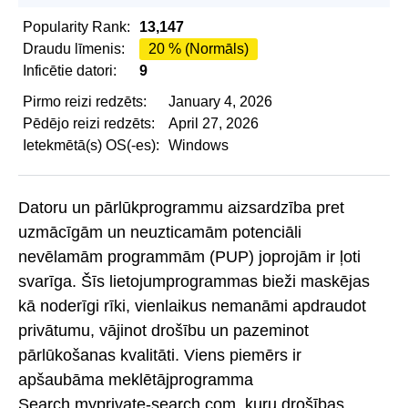
Popularity Rank:
13,147
Draudu līmenis:
20 % (Normāls)
Inficētie datori:
9
Pirmo reizi redzēts:
January 4, 2026
Pēdējo reizi redzēts:
April 27, 2026
Ietekmētā(s) OS(-es):
Windows
Datoru un pārlūkprogrammu aizsardzība pret
uzmācīgām un neuzticamām potenciāli
nevēlamām programmām (PUP) joprojām ir ļoti
svarīga. Šīs lietojumprogrammas bieži maskējas
kā noderīgi rīki, vienlaikus nemanāmi apdraudot
privātumu, vājinot drošību un pazeminot
pārlūkošanas kvalitāti. Viens piemērs ir
apšaubāma meklētājprogramma
Search.myprivate-search.com, kuru drošības