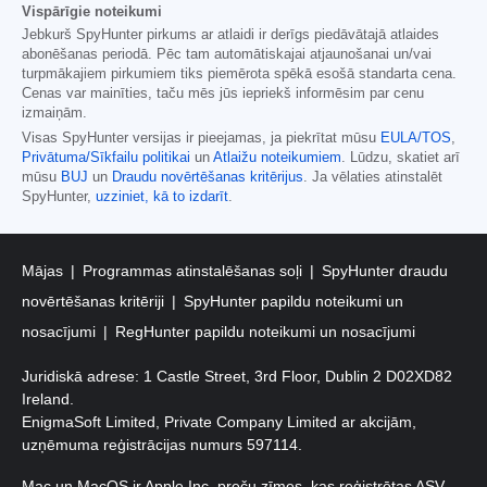
Vispārīgie noteikumi
Jebkurš SpyHunter pirkums ar atlaidi ir derīgs piedāvātajā atlaides
abonēšanas periodā. Pēc tam automātiskajai atjaunošanai un/vai
turpmākajiem pirkumiem tiks piemērota spēkā esošā standarta cena.
Cenas var mainīties, taču mēs jūs iepriekš informēsim par cenu
izmaiņām.
Visas SpyHunter versijas ir pieejamas, ja piekrītat mūsu
EULA/TOS
,
Privātuma/Sīkfailu politikai
un
Atlaižu noteikumiem
. Lūdzu, skatiet arī
mūsu
BUJ
un
Draudu novērtēšanas kritērijus
. Ja vēlaties atinstalēt
SpyHunter,
uzziniet, kā to izdarīt
.
Mājas
Programmas atinstalēšanas soļi
SpyHunter draudu
novērtēšanas kritēriji
SpyHunter papildu noteikumi un
nosacījumi
RegHunter papildu noteikumi un nosacījumi
Juridiskā adrese: 1 Castle Street, 3rd Floor, Dublin 2 D02XD82
Ireland.
EnigmaSoft Limited, Private Company Limited ar akcijām,
uzņēmuma reģistrācijas numurs 597114.
Mac un MacOS ir Apple Inc. preču zīmes, kas reģistrētas ASV