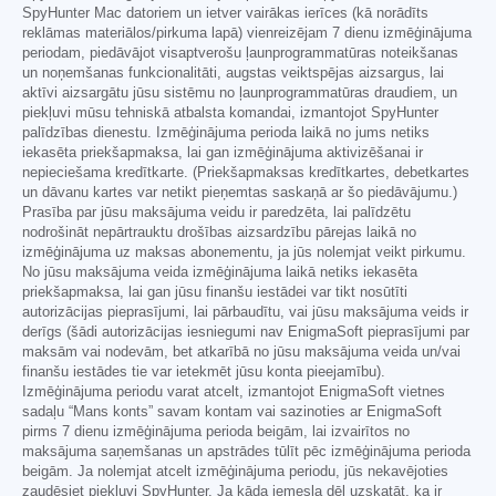
SpyHunter Mac datoriem un ietver vairākas ierīces (kā norādīts
reklāmas materiālos/pirkuma lapā) vienreizējam 7 dienu izmēģinājuma
periodam, piedāvājot visaptverošu ļaunprogrammatūras noteikšanas
un noņemšanas funkcionalitāti, augstas veiktspējas aizsargus, lai
aktīvi aizsargātu jūsu sistēmu no ļaunprogrammatūras draudiem, un
piekļuvi mūsu tehniskā atbalsta komandai, izmantojot SpyHunter
palīdzības dienestu. Izmēģinājuma perioda laikā no jums netiks
iekasēta priekšapmaksa, lai gan izmēģinājuma aktivizēšanai ir
nepieciešama kredītkarte. (Priekšapmaksas kredītkartes, debetkartes
un dāvanu kartes var netikt pieņemtas saskaņā ar šo piedāvājumu.)
Prasība par jūsu maksājuma veidu ir paredzēta, lai palīdzētu
nodrošināt nepārtrauktu drošības aizsardzību pārejas laikā no
izmēģinājuma uz maksas abonementu, ja jūs nolemjat veikt pirkumu.
No jūsu maksājuma veida izmēģinājuma laikā netiks iekasēta
priekšapmaksa, lai gan jūsu finanšu iestādei var tikt nosūtīti
autorizācijas pieprasījumi, lai pārbaudītu, vai jūsu maksājuma veids ir
derīgs (šādi autorizācijas iesniegumi nav EnigmaSoft pieprasījumi par
maksām vai nodevām, bet atkarībā no jūsu maksājuma veida un/vai
finanšu iestādes tie var ietekmēt jūsu konta pieejamību).
Izmēģinājuma periodu varat atcelt, izmantojot EnigmaSoft vietnes
sadaļu “Mans konts” savam kontam vai sazinoties ar EnigmaSoft
pirms 7 dienu izmēģinājuma perioda beigām, lai izvairītos no
maksājuma saņemšanas un apstrādes tūlīt pēc izmēģinājuma perioda
beigām. Ja nolemjat atcelt izmēģinājuma periodu, jūs nekavējoties
zaudēsiet piekļuvi SpyHunter. Ja kāda iemesla dēļ uzskatāt, ka ir