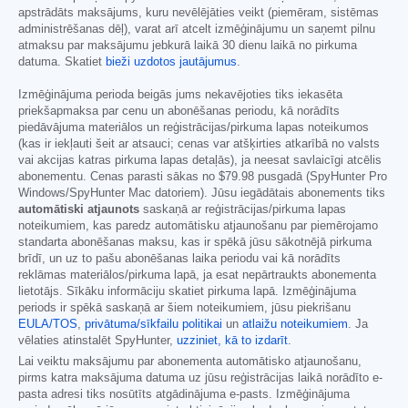
apstrādāts maksājums, kuru nevēlējāties veikt (piemēram, sistēmas
administrēšanas dēļ), varat arī atcelt izmēģinājumu un saņemt pilnu
atmaksu par maksājumu jebkurā laikā 30 dienu laikā no pirkuma
datuma. Skatiet
bieži uzdotos jautājumus
.
Izmēģinājuma perioda beigās jums nekavējoties tiks iekasēta
priekšapmaksa par cenu un abonēšanas periodu, kā norādīts
piedāvājuma materiālos un reģistrācijas/pirkuma lapas noteikumos
(kas ir iekļauti šeit ar atsauci; cenas var atšķirties atkarībā no valsts
vai akcijas katras pirkuma lapas detaļās), ja neesat savlaicīgi atcēlis
abonementu. Cenas parasti sākas no
$79.98
pusgadā (SpyHunter Pro
Windows/SpyHunter Mac datoriem). Jūsu iegādātais abonements tiks
automātiski atjaunots
saskaņā ar reģistrācijas/pirkuma lapas
noteikumiem, kas paredz automātisku atjaunošanu par piemērojamo
standarta abonēšanas maksu, kas ir spēkā jūsu sākotnējā pirkuma
brīdī, un uz to pašu abonēšanas laika periodu vai kā norādīts
reklāmas materiālos/pirkuma lapā, ja esat nepārtraukts abonementa
lietotājs. Sīkāku informāciju skatiet pirkuma lapā. Izmēģinājuma
periods ir spēkā saskaņā ar šiem noteikumiem, jūsu piekrišanu
EULA/TOS
,
privātuma/sīkfailu politikai
un
atlaižu noteikumiem
. Ja
vēlaties atinstalēt SpyHunter,
uzziniet, kā to izdarīt
.
Lai veiktu maksājumu par abonementa automātisko atjaunošanu,
pirms katra maksājuma datuma uz jūsu reģistrācijas laikā norādīto e-
pasta adresi tiks nosūtīts atgādinājuma e-pasts. Izmēģinājuma