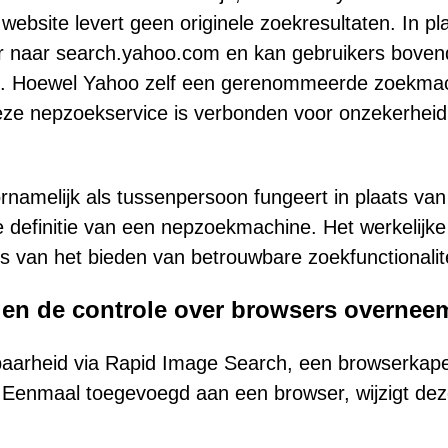
 website levert geen originele zoekresultaten. In pl
or naar search.yahoo.com en kan gebruikers boven
rd. Hoewel Yahoo zelf een gerenommeerde zoekma
 deze nepzoekservice is verbonden voor onzekerheid
amelijk als tussenpersoon fungeert in plaats van
e definitie van een nepzoekmachine. Het werkelijke
ts van het bieden van betrouwbare zoekfunctionalite
gen de controle over browsers overnee
baarheid via Rapid Image Search, een browserkape
. Eenmaal toegevoegd aan een browser, wijzigt de