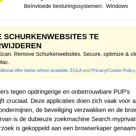
Beïnvloede besturingssystemen:
Windows
E SCHURKENWEBSITES TE
RWIJDEREN
 Scan. Remove Schurkenwebsites. Secure, optimize & cl
Mac.
itional offer below where available.
EULA
and
Privacy/Cookie Policy
.
rs tegen opdringerige en onbetrouwbare PUP's
t cruciaal. Deze applicaties doen zich vaak voor a
acy ondermijnen, de beveiliging verzwakken en de bro
iervan is de dubieuze zoekmachine Search.myprivat
derzoek is gekoppeld aan een browserkaper genaam