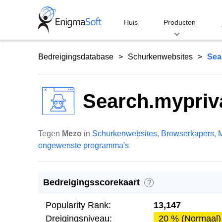
Skip
to
Huis
Producten
content
Bedreigingsdatabase
Schurkenwebsites
Sea
Search.mypriv
Tegen
Mezo
in
Schurkenwebsites
,
Browserkapers
,
M
ongewenste programma's
Bedreigingsscorekaart
?
Popularity Rank:
13,147
Dreigingsniveau:
20 % (Normaal)