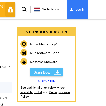
ing
Zoeken
Nederlands
Log in
STERK AANBEVOLEN
Is uw Mac veilig?
Run Malware Scan
Remove Malware
ands
Scan Now
SPYHUNTER
See additional offer below where
available.
EULA
and
Privacy/Cookie
Policy
.
2026
26