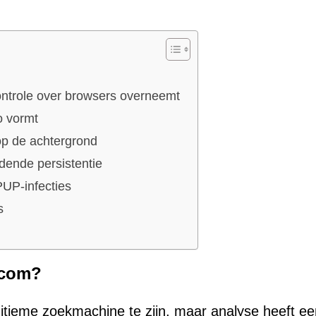
ontrole over browsers overneemt
o vormt
p de achtergrond
dende persistentie
 PUP-infecties
s
.com?
gitieme zoekmachine te zijn, maar analyse heeft ee