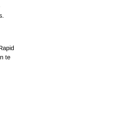
e
s.
Rapid
n te