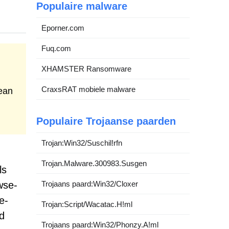
Populaire malware
Eporner.com
Fuq.com
XHAMSTER Ransomware
CraxsRAT mobiele malware
ean
Populaire Trojaanse paarden
Trojan:Win32/Suschil!rfn
Trojan.Malware.300983.Susgen
ls
wse-
Trojaans paard:Win32/Cloxer
e-
Trojan:Script/Wacatac.H!ml
d
Trojaans paard:Win32/Phonzy.A!ml