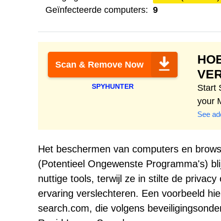
Geïnfecteerde computers:
9
HO
Scan & Remove Now
VE
SPYHUNTER
Start
your 
See add
Het beschermen van computers en browse
(Potentieel Ongewenste Programma's) blijf
nuttige tools, terwijl ze in stilte de priv
ervaring verslechteren. Een voorbeeld h
search.com, die volgens beveiligingson