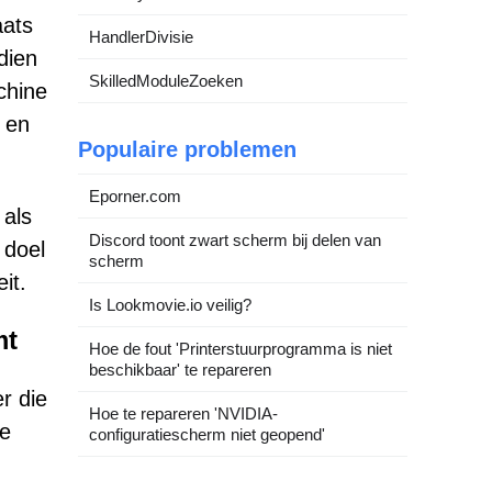
aats
HandlerDivisie
dien
SkilledModuleZoeken
chine
 en
Populaire problemen
Eporner.com
 als
Discord toont zwart scherm bij delen van
 doel
scherm
it.
Is Lookmovie.io veilig?
mt
Hoe de fout 'Printerstuurprogramma is niet
beschikbaar' te repareren
r die
Hoe te repareren 'NVIDIA-
ze
configuratiescherm niet geopend'