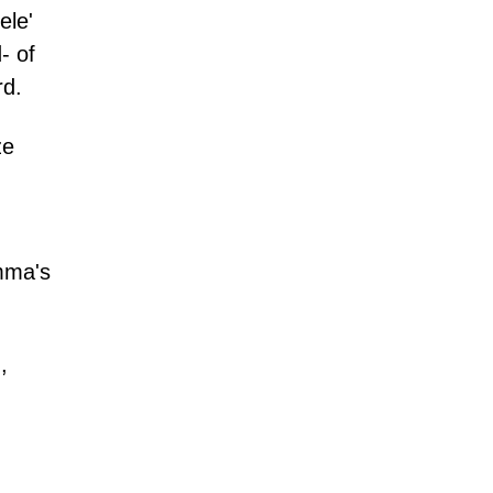
ele'
- of
rd.
ze
mma's
,