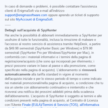
In caso di domande o problemi, è possibile contattare l'assistenza
clienti di EnigmaSoft via e-mail all'indirizzo
support@enigmasoftware.com
oppure aprendo un ticket di supporto
sul sito
MyAccount di EnigmaSoft
.
------
Dettagli sull'acquisto di SpyHunter
Hai anche la possibilità di abbonarti immediatamente a SpyHunter per
usufruire di tutte le funzionalità, inclusa la rimozione di malware e
l'accesso al nostro servizio di assistenza tramite HelpDesk, a partire
da
$49.98
semestrali (SpyHunter Basic per Windows) e
$79.98
semestrali (SpyHunter Pro per Windows/SpyHunter per Mac), in
conformità con i materiali informativi e i termini della pagina di
registrazione/acquisto (che sono qui incorporati per riferimento; i
prezzi possono variare in base al paese o alla promozione, come
specificato nella pagina di acquisto). L'abbonamento si
rinnoverà
automaticamente
alla tariffa standard in vigore al momento
dell'acquisto iniziale e per lo stesso periodo di tempo o come indicato
nei materiali promozionali/nella pagina di acquisto, a condizione che tu
sia un utente con abbonamento continuativo e ininterrotto e che
riceverai una notifica dei prossimi addebiti prima della scadenza
dell'abbonamento. L'acquisto di SpyHunter è soggetto ai termini e alle
condizioni presenti nella pagina di acquisto, al Contratto di Licenza
con l'Utente
Finale (EULA)/Termini di Servizio (TOS)
,
all'Informativa