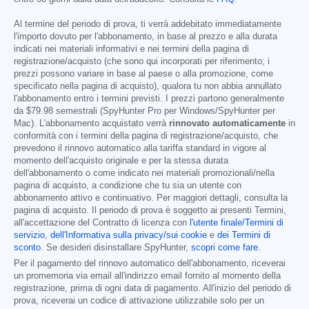
Al termine del periodo di prova, ti verrà addebitato immediatamente
l'importo dovuto per l'abbonamento, in base al prezzo e alla durata
indicati nei materiali informativi e nei termini della pagina di
registrazione/acquisto (che sono qui incorporati per riferimento; i
prezzi possono variare in base al paese o alla promozione, come
specificato nella pagina di acquisto), qualora tu non abbia annullato
l'abbonamento entro i termini previsti. I prezzi partono generalmente
da
$79.98
semestrali (SpyHunter Pro per Windows/SpyHunter per
Mac). L'abbonamento acquistato verrà
rinnovato automaticamente
in
conformità con i termini della pagina di registrazione/acquisto, che
prevedono il rinnovo automatico alla tariffa standard in vigore al
momento dell'acquisto originale e per la stessa durata
dell'abbonamento o come indicato nei materiali promozionali/nella
pagina di acquisto, a condizione che tu sia un utente con
abbonamento attivo e continuativo. Per maggiori dettagli, consulta la
pagina di acquisto. Il periodo di prova è soggetto ai presenti Termini,
all'accettazione del Contratto di licenza con
l'utente finale/Termini di
servizio
,
dell'Informativa sulla privacy/sui cookie
e
dei Termini di
sconto
. Se desideri disinstallare SpyHunter,
scopri come fare
.
Per il pagamento del rinnovo automatico dell'abbonamento, riceverai
un promemoria via email all'indirizzo email fornito al momento della
registrazione, prima di ogni data di pagamento. All'inizio del periodo di
prova, riceverai un codice di attivazione utilizzabile solo per un