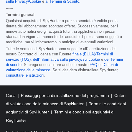
sulla Privacy/Cookie
e
ai Termini di Sconto
.
------
Termini generali
Qualsiasi acquisto di SpyHunter a prezzo scontato è valido per la
durata dell'abbonamento scontato offerto. Successivamente, per i
rinnovi automatici e/o gli acquisti futuri, si applicheranno i prezzi
standard in vigore al momento dell'acquisto. I prezzi sono soggetti a
modifiche, ma vi informeremo in anticipo di eventuali variazioni.
Tutte le versioni di SpyHunter sono soggette all'accettazione del
nostro Contratto di licenza con l'utente
finale (EULA)/Termini di
servizio (TOS)
,
dell'Informativa sulla privacy/sui cookie
e
dei Termini
di sconto
. Si prega di consultare anche le nostre
FAQ
e
i Criteri di
valutazione delle minacce
. Se si desidera disinstallare SpyHunter,
consultare le istruzioni
.
Casa
Passaggi per la disinstallazione del programma
Criteri
di valutazione delle minacce di SpyHunter
Termini e condizioni
aggiuntivi di SpyHunter
Termini e condizioni aggiuntivi di
RegHunter