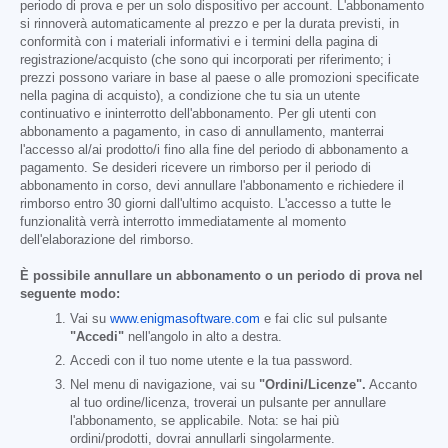
periodo di prova e per un solo dispositivo per account. L'abbonamento
si rinnoverà automaticamente al prezzo e per la durata previsti, in
conformità con i materiali informativi e i termini della pagina di
registrazione/acquisto (che sono qui incorporati per riferimento; i
prezzi possono variare in base al paese o alle promozioni specificate
nella pagina di acquisto), a condizione che tu sia un utente
continuativo e ininterrotto dell'abbonamento. Per gli utenti con
abbonamento a pagamento, in caso di annullamento, manterrai
l'accesso al/ai prodotto/i fino alla fine del periodo di abbonamento a
pagamento. Se desideri ricevere un rimborso per il periodo di
abbonamento in corso, devi annullare l'abbonamento e richiedere il
rimborso entro 30 giorni dall'ultimo acquisto. L'accesso a tutte le
funzionalità verrà interrotto immediatamente al momento
dell'elaborazione del rimborso.
È possibile annullare un abbonamento o un periodo di prova nel
seguente modo:
Vai su
www.enigmasoftware.com
e fai clic sul pulsante
"Accedi"
nell'angolo in alto a destra.
Accedi con il tuo nome utente e la tua password.
Nel menu di navigazione, vai su
"Ordini/Licenze".
Accanto
al tuo ordine/licenza, troverai un pulsante per annullare
l'abbonamento, se applicabile. Nota: se hai più
ordini/prodotti, dovrai annullarli singolarmente.