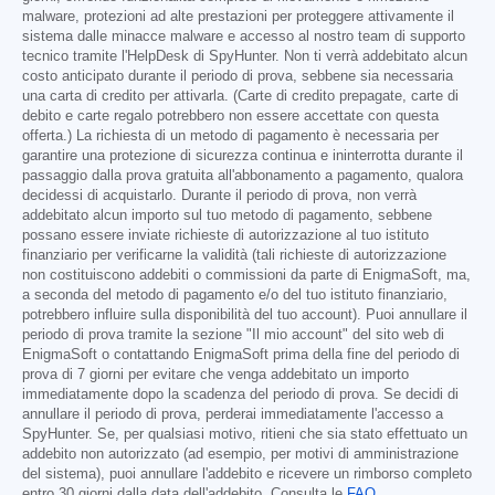
malware, protezioni ad alte prestazioni per proteggere attivamente il
sistema dalle minacce malware e accesso al nostro team di supporto
tecnico tramite l'HelpDesk di SpyHunter. Non ti verrà addebitato alcun
costo anticipato durante il periodo di prova, sebbene sia necessaria
una carta di credito per attivarla. (Carte di credito prepagate, carte di
debito e carte regalo potrebbero non essere accettate con questa
offerta.) La richiesta di un metodo di pagamento è necessaria per
garantire una protezione di sicurezza continua e ininterrotta durante il
passaggio dalla prova gratuita all'abbonamento a pagamento, qualora
decidessi di acquistarlo. Durante il periodo di prova, non verrà
addebitato alcun importo sul tuo metodo di pagamento, sebbene
possano essere inviate richieste di autorizzazione al tuo istituto
finanziario per verificarne la validità (tali richieste di autorizzazione
non costituiscono addebiti o commissioni da parte di EnigmaSoft, ma,
a seconda del metodo di pagamento e/o del tuo istituto finanziario,
potrebbero influire sulla disponibilità del tuo account). Puoi annullare il
periodo di prova tramite la sezione "Il mio account" del sito web di
EnigmaSoft o contattando EnigmaSoft prima della fine del periodo di
prova di 7 giorni per evitare che venga addebitato un importo
immediatamente dopo la scadenza del periodo di prova. Se decidi di
annullare il periodo di prova, perderai immediatamente l'accesso a
SpyHunter. Se, per qualsiasi motivo, ritieni che sia stato effettuato un
addebito non autorizzato (ad esempio, per motivi di amministrazione
del sistema), puoi annullare l'addebito e ricevere un rimborso completo
entro 30 giorni dalla data dell'addebito. Consulta le
FAQ
.