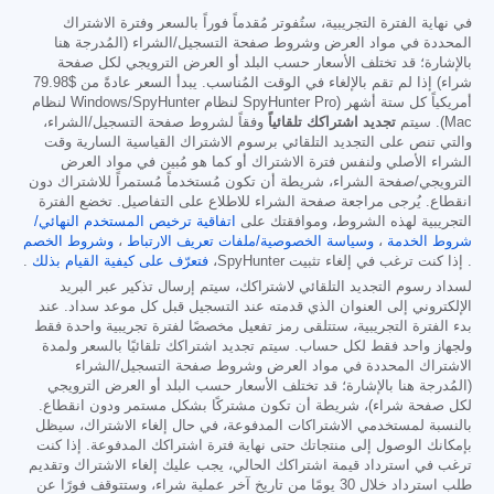
في نهاية الفترة التجريبية، ستُفوتر مُقدماً فوراً بالسعر وفترة الاشتراك
المحددة في مواد العرض وشروط صفحة التسجيل/الشراء (المُدرجة هنا
بالإشارة؛ قد تختلف الأسعار حسب البلد أو العرض الترويجي لكل صفحة
شراء) إذا لم تقم بالإلغاء في الوقت المُناسب. يبدأ السعر عادةً من
$79.98
أمريكياً كل ستة أشهر (SpyHunter Pro لنظام Windows/SpyHunter لنظام
Mac). سيتم
تجديد اشتراكك تلقائياً
وفقاً لشروط صفحة التسجيل/الشراء،
والتي تنص على التجديد التلقائي برسوم الاشتراك القياسية السارية وقت
الشراء الأصلي ولنفس فترة الاشتراك أو كما هو مُبين في مواد العرض
الترويجي/صفحة الشراء، شريطة أن تكون مُستخدماً مُستمراً للاشتراك دون
انقطاع. يُرجى مراجعة صفحة الشراء للاطلاع على التفاصيل. تخضع الفترة
التجريبية لهذه الشروط، وموافقتك على
اتفاقية ترخيص المستخدم النهائي/
شروط الخدمة
،
وسياسة الخصوصية/ملفات تعريف الارتباط
،
وشروط الخصم
. إذا كنت ترغب في إلغاء تثبيت SpyHunter،
فتعرّف على كيفية القيام بذلك
.
لسداد رسوم التجديد التلقائي لاشتراكك، سيتم إرسال تذكير عبر البريد
الإلكتروني إلى العنوان الذي قدمته عند التسجيل قبل كل موعد سداد. عند
بدء الفترة التجريبية، ستتلقى رمز تفعيل مخصصًا لفترة تجريبية واحدة فقط
ولجهاز واحد فقط لكل حساب. سيتم تجديد اشتراكك تلقائيًا بالسعر ولمدة
الاشتراك المحددة في مواد العرض وشروط صفحة التسجيل/الشراء
(المُدرجة هنا بالإشارة؛ قد تختلف الأسعار حسب البلد أو العرض الترويجي
لكل صفحة شراء)، شريطة أن تكون مشتركًا بشكل مستمر ودون انقطاع.
بالنسبة لمستخدمي الاشتراكات المدفوعة، في حال إلغاء الاشتراك، سيظل
بإمكانك الوصول إلى منتجاتك حتى نهاية فترة اشتراكك المدفوعة. إذا كنت
ترغب في استرداد قيمة اشتراكك الحالي، يجب عليك إلغاء الاشتراك وتقديم
طلب استرداد خلال 30 يومًا من تاريخ آخر عملية شراء، وستتوقف فورًا عن