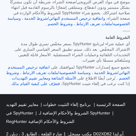
موضح في مواد العرض الترويجي/صفحة الشراء، شريطة أن تكون مشتركًا
بشكل مستمر ودون انقطاع، وستتلقى إشعارًا بالرسوم القادمة قبل انتهاء
صلاحية اشتراكك. يخضع شراء SpyHunter للشروط والأحكام الواردة في
صفحة الشراء،
واتفاقية ترخيص المستخدم النهائي/شروط الخدمة
،
وسياسة
الخصوصية/ملفات تعريف الارتباط
،
وشروط الخصم
.
------
الشروط العامة
أي عملية شراء لبرنامج SpyHunter بسعر مخفّض تسري طوال مدة
الاشتراك المخفّض. بعد ذلك، سيتم تطبيق السعر القياسي الساري على
التجديدات التلقائية وعمليات الشراء المستقبلية. الأسعار قابلة للتغيير،
وسنُبلغكم مسبقًا بأي تغييرات.
تخضع جميع إصدارات SpyHunter لموافقتك على
اتفاقية ترخيص المستخدم
النهائي/شروط الخدمة
،
وسياسة الخصوصية/ملفات تعريف الارتباط
،
وشروط
الخصم
. يُرجى أيضًا الاطلاع على
الأسئلة الشائعة
ومعايير تقييم التهديدات
.
إذا كنت ترغب في إلغاء تثبيت SpyHunter،
فتعرّف على كيفية القيام بذلك
.
الصفحة الرئيسية
برنامج إلغاء التثبيت خطوات
معايير تقييم التهديد
الشروط والأحكام الإضافية لـ SpyHunter
في SpyHunter
RegHunter الشروط والأحكام الإضافية
مكتب مسجل: 1 شارع القلعة ، الطابق 3 ، دبلن 2 D02XD82 أيرلندا.