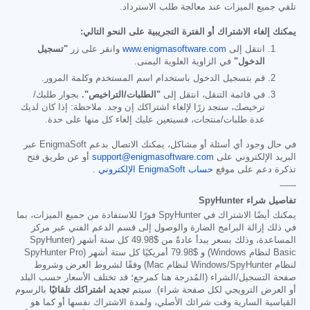
تلقي جميع الميزات عند معالجة طلب الاسترداد.
يمكنك إلغاء الاشتراك أو الفترة التجريبية على النحو التالي:
انتقل إلى
www.enigmasoftware.com
وانقر على زر
"تسجيل
الدخول"
في الزاوية العلوية اليمنى.
قم بتسجيل الدخول باستخدام اسم المستخدم وكلمة المرور.
في قائمة التنقل، انتقل إلى
"الطلبات/التراخيص".
بجوار طلبك/
ترخيصك، ستجد زرًا لإلغاء اشتراكك إن وجد. ملاحظة: إذا كان لديك
عدة طلبات/منتجات، فسيتعين عليك إلغاء كل منها على حدة.
في حال وجود أي أسئلة أو مشاكل، يمكنك الاتصال بدعم EnigmaSoft عبر
البريد الإلكتروني على
support@enigmasoftware.com
أو عن طريق فتح
تذكرة دعم على موقع
حساب EnigmaSoft الإلكتروني
.
------
تفاصيل شراء SpyHunter
يمكنك أيضًا الاشتراك في SpyHunter فورًا للاستفادة من جميع الميزات، بما
في ذلك إزالة البرامج الضارة والوصول إلى قسم الدعم الفني عبر مركز
المساعدة، وذلك بسعر يبدأ عادةً من
$49.98
كل ستة أشهر (SpyHunter
Basic لنظام Windows) و
$79.98
أمريكيًا كل ستة أشهر (SpyHunter Pro
لنظام Windows/SpyHunter لنظام Mac) وفقًا لشروط العرض وشروط
صفحة التسجيل/الشراء (المُدرجة هنا كمرجع؛ قد تختلف الأسعار حسب البلد
أو العرض الترويجي لكل صفحة شراء). سيتم
تجديد اشتراكك تلقائيًا
بالرسوم
القياسية السارية وقت شرائك الأصلي، ولمدة الاشتراك نفسها أو كما هو