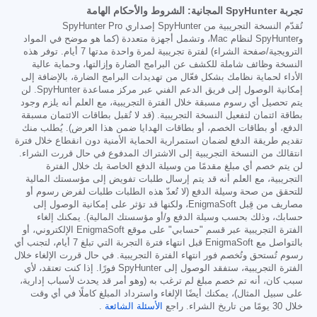
تجربة SpyHunter المجانية: الشروط والأحكام الهامة
تُقدّم النسخة التجريبية من SpyHunter إصداري SpyHunter Pro
وSpyHunter لنظام Mac، وتشمل أجهزة متعددة (كما هو موضح في المواد
الترويجية/صفحة الشراء) لفترة تجريبية لمرة واحدة مدتها 7 أيام. توفر هذه
النسخة وظائف شاملة للكشف عن البرامج الضارة وإزالتها، وحماية عالية
الأداء لحماية نظامك بشكل فعّال من تهديدات البرامج الضارة، بالإضافة إلى
إمكانية الوصول إلى فريق الدعم الفني عبر مركز مساعدة SpyHunter. لن
يتم تحصيل أي رسوم مسبقة خلال الفترة التجريبية، مع العلم أنه يلزم وجود
بطاقة ائتمان لتفعيل النسخة التجريبية. (قد لا تُقبل بطاقات الائتمان مسبقة
الدفع، أو بطاقات الخصم، أو بطاقات الهدايا ضمن هذا العرض). يُطلب منك
تقديم طريقة الدفع لضمان استمرارية الحماية الأمنية دون انقطاع خلال فترة
انتقالك من النسخة التجريبية إلى الاشتراك المدفوع في حال قررت الشراء.
لن يتم خصم أي مبلغ مقدمًا من وسيلة الدفع الخاصة بك خلال الفترة
التجريبية، مع العلم أنه قد يتم إرسال طلبات تفويض إلى مؤسستك المالية
للتحقق من صحة وسيلة الدفع (لا تُعدّ هذه الطلبات طلبات لفرض رسوم أو
مصاريف من قِبل EnigmaSoft، ولكنها قد تؤثر على إمكانية الوصول إلى
حسابك، وذلك بحسب وسيلة الدفع و/أو مؤسستك المالية). يمكنك إلغاء
الفترة التجريبية عبر قسم "حسابي" على موقع EnigmaSoft الإلكتروني، أو
بالتواصل مع EnigmaSoft قبل انتهاء فترة التجربة التي تبلغ 7 أيام، لتجنب أي
رسوم تُستحق وتُخصم فور انتهاء الفترة التجريبية. في حال قررت الإلغاء خلال
الفترة التجريبية، ستفقد الوصول إلى SpyHunter فورًا. إذا كنت تعتقد، لأي
سبب كان، أنه تم خصم مبلغ لم ترغب به (وهو أمر قد يحدث لأسباب إدارية،
على سبيل المثال)، يمكنك أيضًا الإلغاء واسترداد المبلغ كاملًا في أي وقت
خلال 30 يومًا من تاريخ الشراء. راجع
الأسئلة الشائعة
.