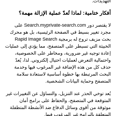
التهديدات.
أفكار ختامية: لماذا تُعدّ عملية الإزالة مهمة؟
لا يقتصر دور Search.myprivate-search.com على
مجرد تغيير بسيط في الصفحة الرئيسية، بل هو محرك
بحث مزيف تروج له برمجية Rapid Image Search
الخبيثة التي تسيطر على المتصفح، مما يؤدي إلى عمليات
إعادة توجيه غير ضرورية، ومخاطر على الخصوصية،
واحتمالية التعرض لعمليات احتيال إلكتروني. لذا، يُعدّ
حذف كل من هذه الإضافة غير المرغوب فيها وخدمة
البحث المرتبطة بها خطوة أساسية لاستعادة سلامة
المتصفح وحماية البيانات الشخصية.
يُعد توخي الحذر عند التنزيل، والتساؤل عن التغييرات غير
المتوقعة في المتصفح، والحفاظ على برامج أمان
موثوقة من أقوى وسائل الدفاع ضد الأنشطة المتطفلة
المتعلقة بالبرامج غير المرغوب فيها.