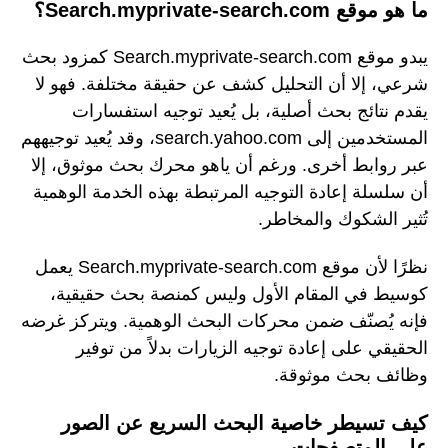
ما هو موقع Search.myprivate-search.com؟
يبدو موقع Search.myprivate-search.com كمزود بحث
شرعي، إلا أن التحليل كشف عن حقيقة مختلفة. فهو لا
يقدم نتائج بحث أصلية، بل يُعيد توجيه استفسارات
المستخدمين إلى search.yahoo.com، وقد يُعيد توجيههم
عبر روابط أخرى. ورغم أن ياهو محرك بحث موثوق، إلا
أن سلسلة إعادة التوجيه المرتبطة بهذه الخدمة الوهمية
تُثير الشكوك والمخاطر.
نظرًا لأن موقع Search.myprivate-search.com يعمل
كوسيط في المقام الأول وليس كمنصة بحث حقيقية،
فإنه يُصنّف ضمن محركات البحث الوهمية. ويتركز غرضه
الحقيقي على إعادة توجيه الزيارات بدلاً من توفير
وظائف بحث موثوقة.
كيف تسيطر خاصية البحث السريع عن الصور
على المتصفحات