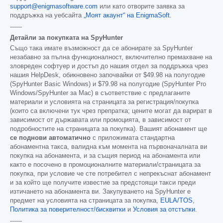
support@enigmasoftware.com
или като отворите заявка за
поддръжка на уебсайта
„Моят акаунт“ на EnigmaSoft
.
------
Детайли за покупката на SpyHunter
Също така имате възможност да се абонирате за SpyHunter
незабавно за пълна функционалност, включително премахване на
зловреден софтуер и достъп до нашия отдел за поддръжка чрез
нашия HelpDesk, обикновено започвайки от
$49.98
на полугодие
(SpyHunter Basic Windows) и
$79.98
на полугодие (SpyHunter Pro
Windows/SpyHunter за Mac) в съответствие с предлаганите
материали и условията на страницата за регистрация/покупка
(които са включени тук чрез препратка; цените могат да варират в
зависимост от държавата или промоцията, в зависимост от
подробностите на страницата за покупка). Вашият абонамент ще
се поднови автоматично
с приложимата стандартна
абонаментна такса, валидна към момента на първоначалната ви
покупка на абонамента, и за същия период на абонамента или
както е посочено в промоционалните материали/страницата за
покупка, при условие че сте потребител с непрекъснат абонамент
и за който ще получите известие за предстоящи такси преди
изтичането на абонамента ви. Закупуването на SpyHunter е
предмет на условията на страницата за покупка,
EULA/TOS
,
Политика за поверителност/бисквитки
и
Условия за отстъпки
.
------