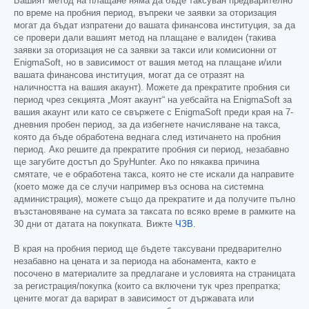
Вашият метод на плащане няма да бъде таксуван предварително
по време на пробния период, въпреки че заявки за оторизация
могат да бъдат изпратени до вашата финансова институция, за да
се провери дали вашият метод на плащане е валиден (такива
заявки за оторизация не са заявки за такси или комисионни от
EnigmaSoft, но в зависимост от вашия метод на плащане и/или
вашата финансова институция, могат да се отразят на
наличността на вашия акаунт). Можете да прекратите пробния си
период чрез секцията „Моят акаунт“ на уебсайта на EnigmaSoft за
вашия акаунт или като се свържете с EnigmaSoft преди края на 7-
дневния пробен период, за да избегнете начисляване на такса,
която да бъде обработена веднага след изтичането на пробния
период. Ако решите да прекратите пробния си период, незабавно
ще загубите достъп до SpyHunter. Ако по някаква причина
смятате, че е обработена такса, която не сте искали да направите
(което може да се случи например въз основа на системна
администрация), можете също да прекратите и да получите пълно
възстановяване на сумата за таксата по всяко време в рамките на
30 дни от датата на покупката. Вижте
ЧЗВ
.
В края на пробния период ще бъдете таксувани предварително
незабавно на цената и за периода на абонамента, както е
посочено в материалите за предлагане и условията на страницата
за регистрация/покупка (които са включени тук чрез препратка;
цените могат да варират в зависимост от държавата или