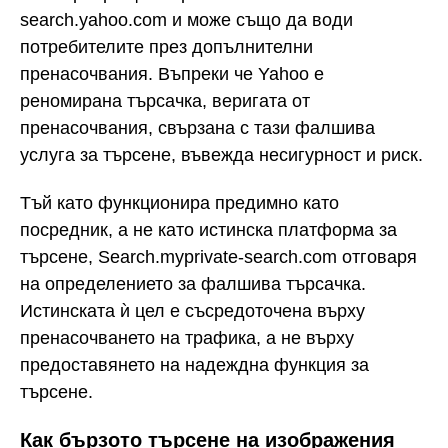
search.yahoo.com и може също да води
потребителите през допълнителни
пренасочвания. Въпреки че Yahoo е
реномирана търсачка, веригата от
пренасочвания, свързана с тази фалшива
услуга за търсене, въвежда несигурност и риск.
Тъй като функционира предимно като
посредник, а не като истинска платформа за
търсене, Search.myprivate-search.com отговаря
на определението за фалшива търсачка.
Истинската ѝ цел е съсредоточена върху
пренасочването на трафика, а не върху
предоставянето на надеждна функция за
търсене.
Как бързото търсене на изображения