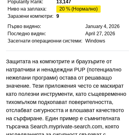
Popularity Rank:
13,147
Ниво на заплаха:
20 % (Нормално)
Заразени компютри:
9
Първо видяно:
January 4, 2026
Последно видян:
April 27, 2026
Засегнати операционни системи:
Windows
Защитата на компютрите и браузърите от
натрапчиви и ненадеждни PUP (потенциално
нежелани програми) остава от решаващо
значение. Тези приложения често се маскират
като полезни инструменти, като същевременно
тихомълком подкопават поверителността,
отслабват сигурността и влошават качеството
на сърфиране. Един пример е съмнителната
търсачка Search.myprivate-search.com, която
изследванията за сигурност свързват с