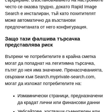
често се оказва трудно, докато Rapid Image
Search е инсталиран, тъй като похитителят
може автоматично да възстанови
предпочитаната от него конфигурация.
Защо тази фалшива търсачка
представлява риск
Въпреки че потребителите в крайна сметка
могат да попаднат на легитимна търсачка,
пътят до нея има значение. Пренасочванията,
свързани към Search.myprivate-search.com,
могат да изложат потребителите на:
Измамнически страници, предназначени
да крадат лични или финансови данни
Уебсайтове, хостващи съмнителен или