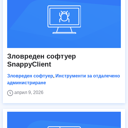
Зловреден софтуер
SnappyClient
Зловреден софтуер
,
Инструменти за отдалечено
администриране
април 9, 2026