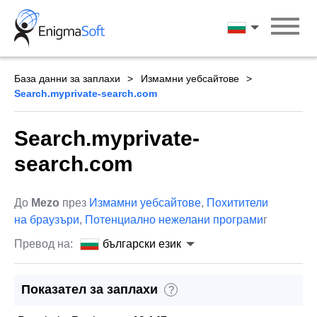
Skip
to
български ези
content
База данни за заплахи
Измамни уебсайтове
Search.myprivate-search.com
Search.myprivate-
search.com
До
Mezo
през
Измамни уебсайтове
,
Похитители
на браузъри
,
Потенциално нежелани програми
г
Превод на:
български език
Показател за заплахи
?