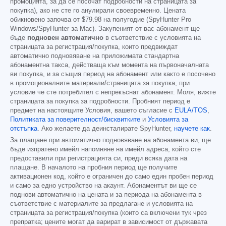
промоцията, за да се посочат подробности на страницата за
покупка), ако не сте го анулирали своевременно. Цената
обикновено започва от
$79.98
на полугодие (SpyHunter Pro
Windows/SpyHunter за Mac). Закупеният от вас абонамент ще
бъде
подновен автоматично
в съответствие с условията на
страницата за регистрация/покупка, които предвиждат
автоматично подновяване на приложимата стандартна
абонаментна такса, действаща към момента на първоначалната
ви покупка, и за същия период на абонамент или както е посочено
в промоционалните материали/страницата за покупка, при
условие че сте потребител с непрекъснат абонамент. Моля, вижте
страницата за покупка за подробности. Пробният период е
предмет на настоящите Условия, вашето съгласие с
EULA/TOS
,
Политиката за поверителност/бисквитките
и
Условията за
отстъпка
. Ако желаете да деинсталирате SpyHunter,
научете как
.
За плащане при автоматично подновяване на абонамента ви, ще
бъде изпратено имейл напомняне на имейл адреса, който сте
предоставили при регистрацията си, преди всяка дата на
плащане. В началото на пробния период ще получите
активационен код, който е ограничен до само един пробен период
и само за едно устройство на акаунт. Абонаментът ви ще се
поднови автоматично на цената и за периода на абонамента в
съответствие с материалите за предлагане и условията на
страницата за регистрация/покупка (които са включени тук чрез
препратка; цените могат да варират в зависимост от държавата