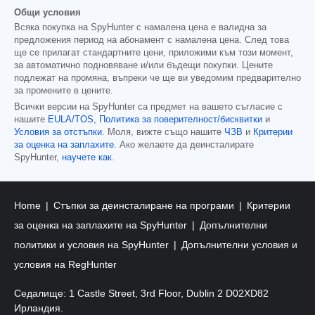
Общи условия
Всяка покупка на SpyHunter с намалена цена е валидна за
предложения период на абонамент с намалена цена. След това
ще се прилагат стандартните цени, приложими към този момент,
за автоматично подновяване и/или бъдещи покупки. Цените
подлежат на промяна, въпреки че ще ви уведомим предварително
за промените в цените.
Всички версии на SpyHunter са предмет на вашето съгласие с
нашите
EULA/TOS
,
Политика за поверителност/бисквитки
и
Условия за отстъпки
. Моля, вижте също нашите
ЧЗВ
и
Критерии
за оценка на заплахите
. Ако желаете да деинсталирате
SpyHunter,
научете как
.
Home
Стъпки за деинсталиране на програми
Критерии
за оценка на заплахите на SpyHunter
Допълнителни
политики и условия на SpyHunter
Допълнителни условия и
условия на RegHunter
Седалище: 1 Castle Street, 3rd Floor, Dublin 2 D02XD82
Ирландия.