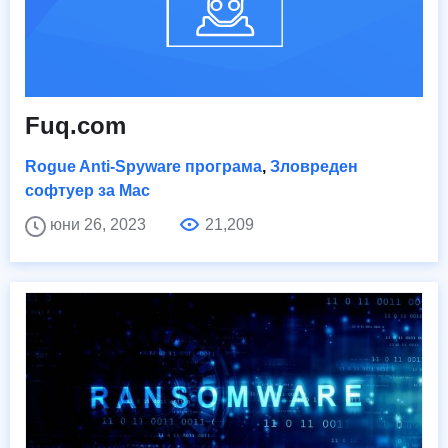
Fuq.com
Rogue Anti-Spyware програма
,
Зловреден
софтуер за Mac
юни 26, 2023
21,209