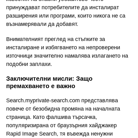
принуждават потребителите да инсталират
разширения или програми, които никога не са
възнамерявали да добавят.
Внимателният преглед на стъпките за
инсталиране и избягването на непроверени
източници значително намалява излагането на
подобни заплахи.
Заключителни мисли: Защо
премахването е важно
Search.myprivate-search.com представлява
повече от безобидна промяна на началната
страница. Като фалшива търсачка,
популяризирана от браузърния хайджакер
Rapid Image Search, тя въвежда ненужни