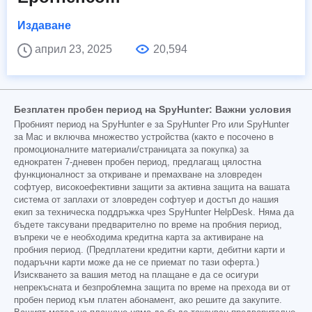
Издаване
април 23, 2025
20,594
Безплатен пробен период на SpyHunter: Важни условия
Пробният период на SpyHunter е за SpyHunter Pro или SpyHunter
за Mac и включва множество устройства (както е посочено в
промоционалните материали/страницата за покупка) за
еднократен 7-дневен пробен период, предлагащ цялостна
функционалност за откриване и премахване на зловреден
софтуер, високоефективни защити за активна защита на вашата
система от заплахи от зловреден софтуер и достъп до нашия
екип за техническа поддръжка чрез SpyHunter HelpDesk. Няма да
бъдете таксувани предварително по време на пробния период,
въпреки че е необходима кредитна карта за активиране на
пробния период. (Предплатени кредитни карти, дебитни карти и
подаръчни карти може да не се приемат по тази оферта.)
Изискването за вашия метод на плащане е да се осигури
непрекъсната и безпроблемна защита по време на прехода ви от
пробен период към платен абонамент, ако решите да закупите.