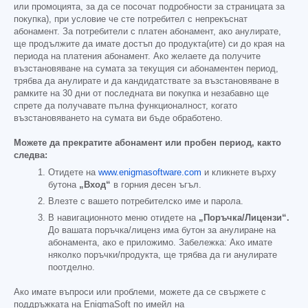
или промоцията, за да се посочат подробности за страницата за
покупка), при условие че сте потребител с непрекъснат
абонамент. За потребители с платен абонамент, ако анулирате,
ще продължите да имате достъп до продукта(ите) си до края на
периода на платения абонамент. Ако желаете да получите
възстановяване на сумата за текущия си абонаментен период,
трябва да анулирате и да кандидатствате за възстановяване в
рамките на 30 дни от последната ви покупка и незабавно ще
спрете да получавате пълна функционалност, когато
възстановяването на сумата ви бъде обработено.
Можете да прекратите абонамент или пробен период, както
следва:
Отидете на
www.enigmasoftware.com
и кликнете върху
бутона
„Вход“
в горния десен ъгъл.
Влезте с вашето потребителско име и парола.
В навигационното меню отидете на
„Поръчка/Лицензи“.
До вашата поръчка/лиценз има бутон за анулиране на
абонамента, ако е приложимо. Забележка: Ако имате
няколко поръчки/продукта, ще трябва да ги анулирате
поотделно.
Ако имате въпроси или проблеми, можете да се свържете с
поддръжката на EnigmaSoft по имейл на