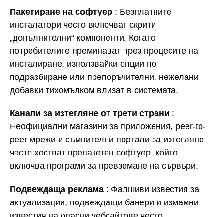
Пакетиране на софтуер
: Безплатните
инсталатори често включват скрити
„допълнителни“ компоненти. Когато
потребителите преминават през процесите на
инсталиране, използвайки опции по
подразбиране или препоръчителни, нежелани
добавки тихомълком влизат в системата.
Канали за изтегляне от трети страни
:
Неофициални магазини за приложения, peer-to-
peer мрежи и съмнителни портали за изтегляне
често хостват препакетен софтуер, който
включва програми за превземане на сървъри.
Подвеждаща реклама
: Фалшиви известия за
актуализации, подвеждащи банери и измамни
известия на опасни уебсайтове често