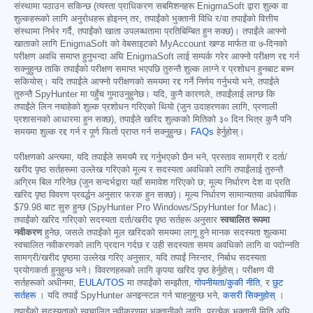
संस्थामा पठाउन सकिन्छ (त्यस्ता प्राधिकरण सबमिशनहरू EnigmaSoft द्वारा शुल्क वा
शुल्कहरूको लागि अनुरोधहरू होइनन् तर, तपाईंको भुक्तानी विधि र/वा तपाईंको वित्तीय
संस्थामा निर्भर गर्दै, तपाईंको खाता उपलब्धतामा प्रतिबिम्बित हुन सक्छ)। तपाईंले आफ्नो
खाताको लागि EnigmaSoft को वेबसाइटको MyAccount खण्ड मार्फत वा ७-दिनको
परीक्षण अवधि समाप्त हुनुभन्दा अघि EnigmaSoft लाई सम्पर्क गरेर आफ्नो परीक्षण रद्द गर्न
सक्नुहुन्छ ताकि तपाईंको परीक्षण समाप्त भएपछि तुरुन्तै शुल्क लाग्ने र प्रशोधन हुनबाट बच्न
सकियोस्। यदि तपाईंले आफ्नो परीक्षणको समयमा रद्द गर्ने निर्णय गर्नुभयो भने, तपाईंले
तुरुन्तै SpyHunter मा पहुँच गुमाउनुहुनेछ। यदि, कुनै कारणले, तपाईंलाई लाग्छ कि
तपाईंले लिन नचाहेको शुल्क प्रशोधन गरिएको थियो (जुन उदाहरणका लागि, प्रणाली
प्रशासनको आधारमा हुन सक्छ), तपाईंले खरिद शुल्कको मितिको ३० दिन भित्र कुनै पनि
समयमा शुल्क रद्द गर्न र पूर्ण फिर्ता प्राप्त गर्न सक्नुहुन्छ।
FAQs
हेर्नुहोस्।
परीक्षणको अन्त्यमा, यदि तपाईंले समयमै रद्द गर्नुभएको छैन भने, प्रस्ताव सामग्री र दर्ता/
खरीद पृष्ठ सर्तहरूमा उल्लेख गरिएको मूल्य र सदस्यता अवधिको लागि तपाईंलाई तुरुन्तै
अग्रिम बिल गरिनेछ (जुन सन्दर्भद्वारा यहाँ समावेश गरिएको छ; मूल्य निर्धारण देश वा प्रति
खरिद पृष्ठ विवरण प्रवर्द्धन अनुसार फरक हुन सक्छ)। मूल्य निर्धारण सामान्यतया अर्धवार्षिक
$79.98
बाट सुरु हुन्छ (SpyHunter Pro Windows/SpyHunter for Mac)।
तपाईंको खरिद गरिएको सदस्यता दर्ता/खरीद पृष्ठ सर्तहरू अनुसार
स्वचालित रूपमा
नवीकरण
हुनेछ, जसले तपाईंको मूल खरिदको समयमा लागू हुने मानक सदस्यता शुल्कमा
स्वचालित नवीकरणको लागि प्रदान गर्दछ र उही सदस्यता समय अवधिको लागि वा पदोन्नति
सामग्री/खरीद पृष्ठमा उल्लेख गरिए अनुसार, यदि तपाईं निरन्तर, निर्बाध सदस्यता
प्रयोगकर्ता हुनुहुन्छ भने। विवरणहरूको लागि कृपया खरिद पृष्ठ हेर्नुहोस्। परीक्षण यी
सर्तहरूको अधीनमा,
EULA/TOS
मा तपाईंको सम्झौता,
गोपनीयता/कुकी नीति
, र
छुट
सर्तहरू
। यदि तपाईं SpyHunter अनइन्स्टल गर्न चाहनुहुन्छ भने,
कसरी सिक्नुहोस्
।
तपाईंको सदस्यताको स्वचालित नवीकरणमा भुक्तानीको लागि, प्रत्येक भुक्तानी मिति अघि