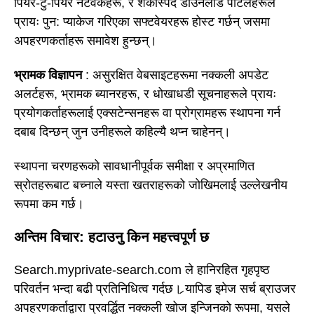
पियर-टु-पियर नेटवर्कहरू, र शंकास्पद डाउनलोड पोर्टलहरूले
प्रायः पुन: प्याकेज गरिएका सफ्टवेयरहरू होस्ट गर्छन् जसमा
अपहरणकर्ताहरू समावेश हुन्छन्।
भ्रामक विज्ञापन
: असुरक्षित वेबसाइटहरूमा नक्कली अपडेट
अलर्टहरू, भ्रामक ब्यानरहरू, र धोखाधडी सूचनाहरूले प्रायः
प्रयोगकर्ताहरूलाई एक्सटेन्सनहरू वा प्रोग्रामहरू स्थापना गर्न
दबाब दिन्छन् जुन उनीहरूले कहिल्यै थप्न चाहेनन्।
स्थापना चरणहरूको सावधानीपूर्वक समीक्षा र अप्रमाणित
स्रोतहरूबाट बच्नाले यस्ता खतराहरूको जोखिमलाई उल्लेखनीय
रूपमा कम गर्छ।
अन्तिम विचार: हटाउनु किन महत्त्वपूर्ण छ
Search.myprivate-search.com ले हानिरहित गृहपृष्ठ
परिवर्तन भन्दा बढी प्रतिनिधित्व गर्दछ। र्‍यापिड इमेज सर्च ब्राउजर
अपहरणकर्ताद्वारा प्रवर्द्धित नक्कली खोज इन्जिनको रूपमा, यसले