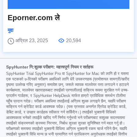
Eporner.com ले
मुद्दा
अप्रिल 23, 2025
20,594
SpyHunter नि:शुल्क परीक्षण: महत्त्वपूर्ण नियम र सर्तहरू
SpyHunter Trial SpyHunter Pro वा SpyHunter for Mac को लागि हो र यसमा
एक पटकको ७-दिनको परीक्षण अवधिको लागि धेरै उपकरणहरू (प्रमोशनल सामग्री/खरीद
पृष्ठमा उल्लेख गरिए अनुसार) समावेश छन्, जसले व्यापक मालवेयर पत्ता लगाउने र हटाउने
कार्यक्षमता, मालवेयर खतराहरूबाट तपाईंको प्रणालीलाई सक्रिय रूपमा सुरक्षित गर्न उच्च-
प्रदर्शन गार्डहरू, र SpyHunter HelpDesk मार्फत हाम्रो प्राविधिक समर्थन टोलीमा
पहुँच प्रदान गर्दछ। परीक्षण अवधिमा तपाईंलाई अग्रिम शुल्क लगाइने छैन, यद्यपि परीक्षण
सक्रिय गर्न क्रेडिट कार्ड आवश्यक पर्दछ। (यस प्रस्ताव अन्तर्गत प्रिपेड क्रेडिट कार्ड,
डेबिट कार्ड, र उपहार कार्डहरू स्वीकार गर्न सकिँदैन।) तपाईंको भुक्तानी विधिको
आवश्यकता भनेको तपाईंले खरिद गर्ने निर्णय गर्नुभयो भने परीक्षणबाट सशुल्क सदस्यतामा
तपाईंको संक्रमणको क्रममा निरन्तर, निर्बाध सुरक्षा सुरक्षा सुनिश्चित गर्न मद्दत गर्नु हो।
परीक्षणको समयमा तपाईंको भुक्तानी विधिमा अग्रिम भुक्तानी रकम चार्ज गरिने छैन, यद्यपि
तपाईंको भुक्तानी विधि मान्य छ भनी प्रमाणित गर्न प्राधिकरण अनुरोधहरू तपाईंको वित्तीय