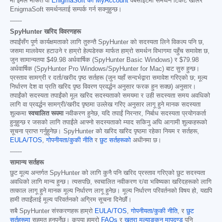
मा इमेल मार्फत वा
EnigmaSoft को MyAccount
वेबसाइटमा समर्थन टिकट खोलेर
EnigmaSoft समर्थनलाई सम्पर्क गर्न सक्नुहुन्छ।
------
SpyHunter खरिद विवरणहरू
तपाईंसँग पूर्ण कार्यक्षमताको लागि तुरुन्तै SpyHunter को सदस्यता लिने विकल्प पनि छ,
जसमा मालवेयर हटाउने र हाम्रो हेल्पडेस्क मार्फत हाम्रो समर्थन विभागमा पहुँच समावेश छ,
जुन सामान्यतया
$49.98
अर्धवार्षिक (SpyHunter Basic Windows) र
$79.98
अर्धवार्षिक (SpyHunter Pro Windows/SpyHunter for Mac) बाट सुरु हुन्छ।
प्रस्ताव सामग्री र दर्ता/खरीद पृष्ठ सर्तहरू (जुन यहाँ सन्दर्भद्वारा समावेश गरिएको छ; मूल्य
निर्धारण देश वा प्रति खरिद पृष्ठ विवरण प्रवर्द्धन अनुसार फरक हुन सक्छ) अनुसार।
तपाईंको सदस्यता तपाईंको मूल खरिद सदस्यताको समयमा र उही सदस्यता समय अवधिको
लागि वा प्रवर्द्धन सामग्री/खरीद पृष्ठमा उल्लेख गरिए अनुसार लागू हुने मानक सदस्यता
शुल्कमा
स्वचालित रूपमा
नवीकरण हुनेछ, यदि तपाईं निरन्तर, निर्बाध सदस्यता प्रयोगकर्ता
हुनुहुन्छ र जसको लागि तपाईंले आफ्नो सदस्यताको म्याद सकिनु अघि आगामी शुल्कहरूको
सूचना प्राप्त गर्नुहुनेछ। SpyHunter को खरिद खरिद पृष्ठमा रहेका नियम र सर्तहरू,
EULA/TOS
,
गोपनीयता/कुकी नीति
र
छुट सर्तहरूको
अधीनमा छ।
------
सामान्य सर्तहरू
छुट मूल्य अन्तर्गत SpyHunter को लागि कुनै पनि खरिद प्रस्ताव गरिएको छुट सदस्यता
अवधिको लागि मान्य हुन्छ। त्यसपछि, स्वचालित नवीकरण र/वा भविष्यका खरिदहरूको लागि
तत्काल लागू हुने मानक मूल्य निर्धारण लागू हुनेछ। मूल्य निर्धारण परिवर्तनको विषय हो, यद्यपि
हामी तपाईंलाई मूल्य परिवर्तनको अग्रिम सूचना दिनेछौं।
सबै SpyHunter संस्करणहरू हाम्रो
EULA/TOS
,
गोपनीयता/कुकी नीति
, र
छुट
सर्तहरूमा
सहमत हुनुपर्नेछ। कृपया हाम्रो
FAQs
र
खतरा मूल्याङ्कन मापदण्ड
पनि