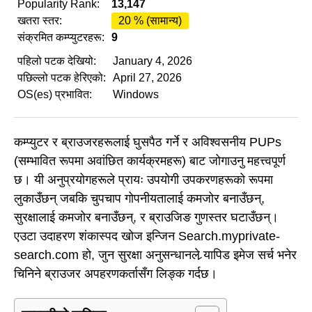
Popularity Rank:
13,147
खतरा स्तर:
20 % (सामान्य)
संक्रमित कम्प्युटरहरू:
9
पहिलो पटक देखियो:
January 4, 2026
पछिल्लो पटक हेरिएको:
April 27, 2026
OS(es) प्रभावित:
Windows
कम्प्युटर र ब्राउजरहरूलाई घुसपैठ गर्ने र अविश्वसनीय PUPs
(सम्भावित रूपमा अवांछित कार्यक्रमहरू) बाट जोगाउनु महत्त्वपूर्ण
छ। यी अनुप्रयोगहरूले प्रायः उपयोगी उपकरणहरूको रूपमा
लुकाउँछन् जबकि चुपचाप गोपनीयतालाई कमजोर बनाउँछन्,
सुरक्षालाई कमजोर बनाउँछन्, र ब्राउजिङ गुणस्तर घटाउँछन्।
एउटा उदाहरण शंकास्पद खोज इन्जिन Search.myprivate-
search.com हो, जुन सुरक्षा अनुसन्धानले र्‍यापिड इमेज सर्च भनेर
चिनिने ब्राउजर अपहरणकर्तासँग लिङ्क गर्दछ।