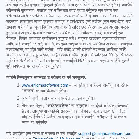
दर्ता गर्दा तपाईंले प्रदान गर्नुभएको इमेल ठेगानामा एउटा इमेल रिमाइन्डर पठाइनेछ। तपाईंको
परीक्षणको सुरुवातमा, तपाईंले एक सक्रियता कोड प्राप्त गर्नुहुनेछ जुन केवल एक
परीक्षणको लागि र प्रति खाता केवल एक उपकरणको लागि प्रयोग गर्न सीमित छ। तपाईंको
सदस्यता स्वचालित रूपमा प्रस्ताव सामग्री र दर्ता/खरीद पृष्ठ सर्तहरू (जुन सन्दर्भद्वारा यहाँ
समावेश गरिएको छ; मूल्य निर्धारण देश वा प्रति खरिद पृष्ठ विवरण प्रवर्द्धन अनुसार फरक
हुन सक्छ) अनुसार मूल्यमा र सदस्यता अवधिको लागि नवीकरण हुनेछ, यदि तपाईं एक
निरन्तर, निर्बाध सदस्यता प्रयोगकर्ता हुनुहुन्छ भने। सशुल्क सदस्यता प्रयोगकर्ताहरूको
लागि, यदि तपाईंले रद्द गर्नुभयो भने, तपाईंको सशुल्क सदस्यता अवधिको अन्त्यसम्म तपाईंको
उत्पादन(हरू) मा पहुँच जारी रहनेछ। यदि तपाईं आफ्नो हालको सदस्यता अवधिको लागि
फिर्ता प्राप्त गर्न चाहनुहुन्छ भने, तपाईंले आफ्नो सबैभन्दा हालको खरिदको 30 दिन भित्र रद्द
गर्नुपर्छ र फिर्ताको लागि आवेदन दिनुपर्छ, र तपाईंको फिर्ती प्रशोधन भएपछि तपाईंले तुरुन्तै
पूर्ण कार्यक्षमता प्राप्त गर्न बन्द गर्नुहुनेछ।
तपाईंले निम्नानुसार सदस्यता वा परीक्षण रद्द गर्न सक्नुहुन्छ:
www.enigmasoftware.com
मा जानुहोस् र माथिल्लो दायाँ कुनामा रहेको
"लगइन"
बटनमा क्लिक गर्नुहोस्।
आफ्नो प्रयोगकर्ता नाम र पासवर्डले लग इन गर्नुहोस्।
नेभिगेसन मेनुमा,
"अर्डर/लाइसेन्स" मा जानुहोस्।
तपाईंको अर्डर/लाइसेन्सको
छेउमा, लागू भएमा तपाईंको सदस्यता रद्द गर्न एउटा बटन उपलब्ध छ। नोट:
यदि तपाईंसँग धेरै अर्डर/उत्पादनहरू छन् भने, तपाईंले तिनीहरूलाई व्यक्तिगत
रूपमा रद्द गर्नुपर्नेछ।
यदि तपाईंसँग कुनै प्रश्न वा समस्या छ भने, तपाईंले
support@enigmasoftware.com