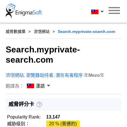
Skip
to
漢語
content
威脅數據庫
流氓網站
Search.myprivate-search.com
Search.myprivate-
search.com
流氓網站
,
瀏覽器劫持者
,
潛在有害程序
年
Mezo
年
翻譯為：
漢語
威脅評分卡
?
Popularity Rank:
13,147
威胁级别：
20 % (普通的)