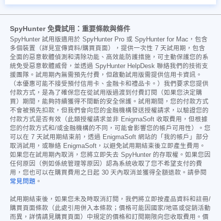
SpyHunter 免費試用：重要條款與條件
SpyHunter 試用版適用於 SpyHunter Pro 或 SpyHunter for Mac，包含
多個裝置（詳見宣傳資料/購買頁面），提供一次性 7 天試用期，包含
全面的惡意軟體偵測和清除功能、高效能防護措施，可主動保護您的系
統免受惡意軟體威脅，並透過 SpyHunter HelpDesk 聯絡我們的技術支
援團隊。試用期內無需預先付費，但啟動試用版需提供信用卡資訊。
（本優惠可能不接受預付信用卡、金融卡和禮品卡。）我們要求您提供
付款方式，是為了確保您在從試用版過渡到付費訂閱（如果您決定購
買）期間，能夠持續獲得不間斷的安全保護。試用期間，您的付款方式
不會被預先扣款，但我們會向您的金融機構發送授權請求，以驗證您的
付款方式是否有效（此類授權請求並非 EnigmaSoft 收取費用，但根據
您的付款方式和/或金融機構的不同，可能會影響您的帳戶可用性）。您
可以在 7 天試用期結束前，透過 EnigmaSoft 網站的「我的帳戶」部分
取消試用，或聯絡 EnigmaSoft，以避免試用期結束後立即產生費用。
如果您在試用期內取消，您將立即失去 SpyHunter 的存取權。如果您因
任何原因（例如係統管理等原因）認為系統收取了您不希望支付的費
用，您也可以在購買費用之日起 30 天內取消並獲得全額退款。請參閱
常見問題
。
試用期結束後，如果您未及時取消訂閱，我們將立即按產品資料和註冊/
購買頁面條款（此處引用併入本條款；價格可能因國家/地區或促銷活動
而異，詳情請見購買頁面）中規定的價格和訂閱期限向您收取費用。價