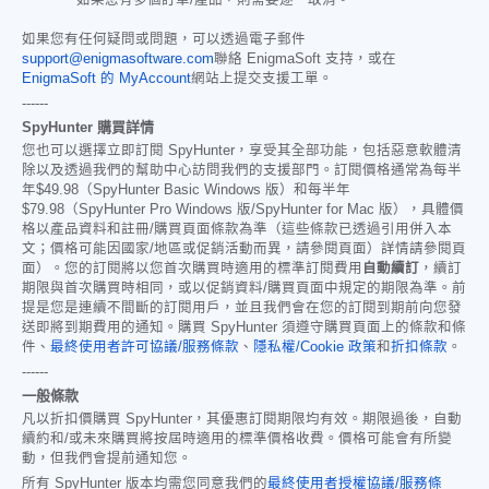
如果您有多個訂單/產品，則需要逐一取消。
如果您有任何疑問或問題，可以透過電子郵件
support@enigmasoftware.com
聯絡 EnigmaSoft 支持，或在
EnigmaSoft 的 MyAccount
網站上提交支援工單。
------
SpyHunter 購買詳情
您也可以選擇立即訂閱 SpyHunter，享受其全部功能，包括惡意軟體清
除以及透過我們的幫助中心訪問我們的支援部門。訂閱價格通常為每半
年
$49.98
（SpyHunter Basic Windows 版）和每半年
$79.98
（SpyHunter Pro Windows 版/SpyHunter for Mac 版），具體價
格以產品資料和註冊/購買頁面條款為準（這些條款已透過引用併入本
文；價格可能因國家/地區或促銷活動而異，請參閱頁面）詳情請參閱頁
面）。您的訂閱將以您首次購買時適用的標準訂閱費用
自動續訂
，續訂
期限與首次購買時相同，或以促銷資料/購買頁面中規定的期限為準。前
提是您是連續不間斷的訂閱用戶，並且我們會在您的訂閱到期前向您發
送即將到期費用的通知。購買 SpyHunter 須遵守購買頁面上的條款和條
件、
最終使用者許可協議/服務條款
、
隱私權/Cookie 政策
和
折扣條款
。
------
一般條款
凡以折扣價購買 SpyHunter，其優惠訂閱期限均有效。期限過後，自動
續約和/或未來購買將按屆時適用的標準價格收費。價格可能會有所變
動，但我們會提前通知您。
所有 SpyHunter 版本均需您同意我們的
最終使用者授權協議/服務條