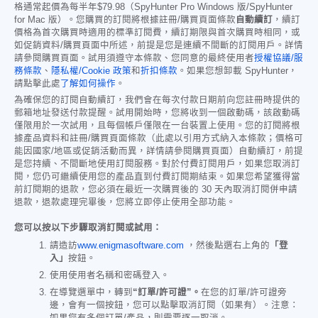
格通常起價為每半年
$79.98
（SpyHunter Pro Windows 版/SpyHunter
for Mac 版）。您購買的訂閱將根據註冊/購買頁面條款
自動續訂
，續訂
價格為首次購買時適用的標準訂閱費，續訂期限與首次購買時相同，或
如促銷資料/購買頁面中所述，前提是您是連續不間斷的訂閱用戶。詳情
請參閱購買頁面。試用須遵守本條款、您同意的最終使用者
授權協議/服
務條款
、
隱私權/Cookie 政策
和
折扣條款
。如果您想卸載 SpyHunter，
請點擊此處
了解如何操作
。
為確保您的訂閱自動續訂，我們會在每次付款日期前向您註冊時提供的
郵箱地址發送付款提醒。試用開始時，您將收到一個啟動碼，該啟動碼
僅限用於一次試用，且每個帳戶僅限在一台裝置上使用。您的訂閱將根
據產品資料和註冊/購買頁面條款（此處以引用方式納入本條款；價格可
能因國家/地區或促銷活動而異，詳情請參閱購買頁面）自動續訂，前提
是您持續、不間斷地使用訂閱服務。對於付費訂閱用戶，如果您取消訂
閱，您仍可繼續使用您的產品直到付費訂閱期結束。如果您希望獲得當
前訂閱期的退款，您必須在最近一次購買後的 30 天內取消訂閱併申請
退款，退款處理完畢後，您將立即停止使用全部功能。
您可以按以下步驟取消訂閱或試用：
請造訪
www.enigmasoftware.com
，然後點選右上角的
「登
入」
按鈕。
使用使用者名稱和密碼登入。
在導覽選單中，轉到
“訂單/許可證”。
在您的訂單/許可證旁
邊，會有一個按鈕，您可以點擊取消訂閱（如果有）。注意：