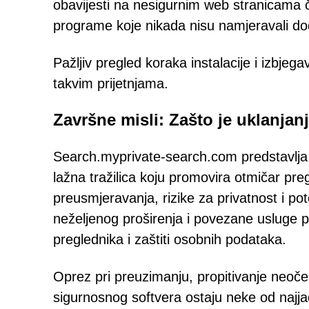
obavijesti na nesigurnim web stranicama čest
programe koje nikada nisu namjeravali dod
Pažljiv pregled koraka instalacije i izbje
takvim prijetnjama.
Završne misli: Zašto je uklanjan
Search.myprivate-search.com predstavlja
lažna tražilica koju promovira otmičar p
preusmjeravanja, rizike za privatnost i pot
neželjenog proširenja i povezane usluge pr
preglednika i zaštiti osobnih podataka.
Oprez pri preuzimanju, propitivanje neoč
sigurnosnog softvera ostaju neke od najja