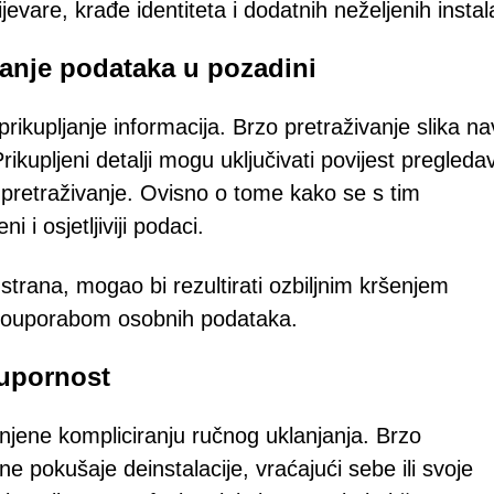
evare, krađe identiteta i dodatnih neželjenih instala
janje podataka u pozadini
rikupljanje informacija. Brzo pretraživanje slika n
ikupljeni detalji mogu uključivati povijest pregleda
pretraživanje. Ovisno o tome kako se s tim
 i osjetljiviji podaci.
trana, mogao bi rezultirati ozbiljnim kršenjem
m zlouporabom osobnih podataka.
 upornost
njene kompliciranju ručnog uklanjanja. Brzo
e pokušaje deinstalacije, vraćajući sebe ili svoje