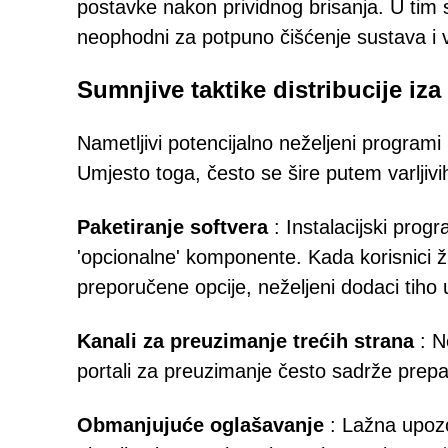
postavke nakon prividnog brisanja. U tim s
neophodni za potpuno čišćenje sustava i 
Sumnjive taktike distribucije iza
Nametljivi potencijalno neželjeni programi 
Umjesto toga, često se šire putem varljivih 
Paketiranje softvera
: Instalacijski progr
'opcionalne' komponente. Kada korisnici žu
preporučene opcije, neželjeni dodaci tiho 
Kanali za preuzimanje trećih strana
: N
portali za preuzimanje često sadrže prepak
Obmanjujuće oglašavanje
: Lažna upozo