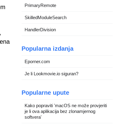
PrimaryRemote
om
SkilledModuleSearch
HandlerDivision
,
rena
Popularna izdanja
Eporner.com
Je li Lookmovie.io siguran?
Popularne upute
Kako popraviti 'macOS ne može provjeriti
je li ova aplikacija bez zlonamjernog
softvera'