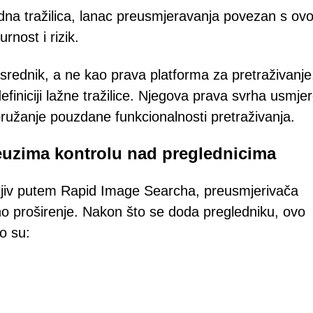
dna tražilica, lanac preusmjeravanja povezan s ov
nost i rizik.
rednik, a ne kao prava platforma za pretraživanje
iniciji lažne tražilice. Njegova prava svrha usmje
ružanje pouzdane funkcionalnosti pretraživanja.
reuzima kontrolu nad preglednicima
ljiv putem Rapid Image Searcha, preusmjerivača
eno proširenje. Nakon što se doda pregledniku, ovo
o su: