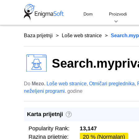
Skip
to
Dom
Proizvodi
content
Baza prijetnji
Loše web stranice
Search.myp
Search.mypriv
Do
Mezo.
Loše web stranice
,
Otmičari preglednika
,
neželjeni programi
. godine
Karta prijetnji
?
Popularity Rank:
13,147
Razina prijetnje:
20 % (Normalan)