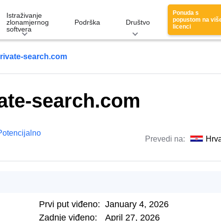
Ponuda s
Istraživanje
popustom na viš
zlonamjernog
Podrška
Društvo
licenci
softvera
rivate-search.com
ate-search.com
Potencijalno
Prevedi na:
Hrva
Prvi put viđeno:
January 4, 2026
Zadnje viđeno:
April 27, 2026