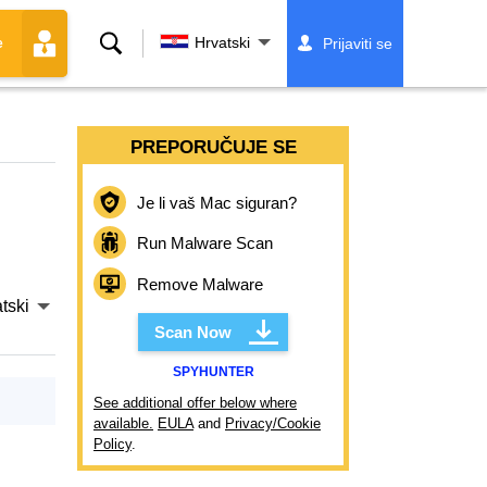
Traži
Hrvatski
Prijaviti se
e
PREPORUČUJE SE
Je li vaš Mac siguran?
Run Malware Scan
Remove Malware
tski
Scan Now
SPYHUNTER
See additional offer below where
available.
EULA
and
Privacy/Cookie
Policy
.