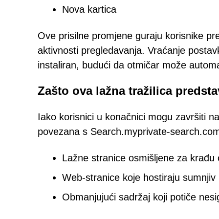
Nova kartica
Ove prisilne promjene guraju korisnike 
aktivnosti pregledavanja. Vraćanje posta
instaliran, budući da otmičar može automats
Zašto ova lažna tražilica predstav
Iako korisnici u konačnici mogu završiti na
povezana s Search.myprivate-search.com m
Lažne stranice osmišljene za krađu o
Web-stranice koje hostiraju sumnjiv i
Obmanjujući sadržaj koji potiče nesi