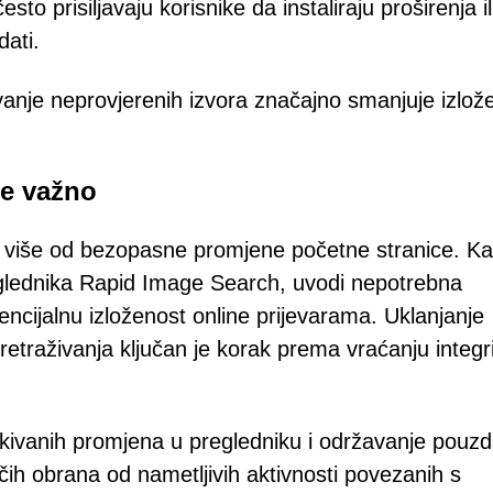
o prisiljavaju korisnike da instaliraju proširenja il
ati.
gavanje neprovjerenih izvora značajno smanjuje izlož
je važno
 više od bezopasne promjene početne stranice. K
reglednika Rapid Image Search, uvodi nepotrebna
encijalnu izloženost online prijevarama. Uklanjanje
etraživanja ključan je korak prema vraćanju integr
ekivanih promjena u pregledniku i održavanje pouz
čih obrana od nametljivih aktivnosti povezanih s