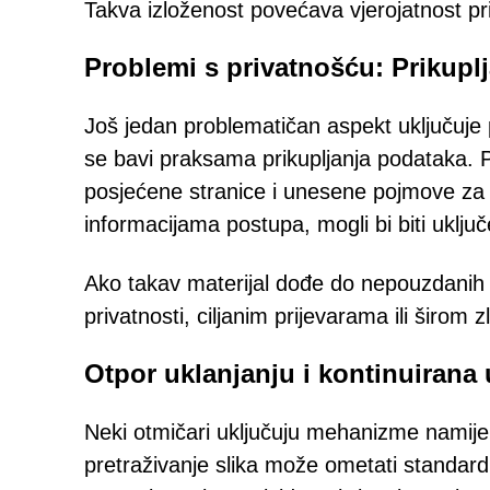
Takva izloženost povećava vjerojatnost prij
Problemi s privatnošću: Prikupl
Još jedan problematičan aspekt uključuje p
se bavi praksama prikupljanja podataka. Pr
posjećene stranice i unesene pojmove za 
informacijama postupa, mogli bi biti uključeni
Ako takav materijal dođe do nepouzdanih s
privatnosti, ciljanim prijevarama ili širo
Otpor uklanjanju i kontinuirana
Neki otmičari uključuju mehanizme namije
pretraživanje slika može ometati standardn