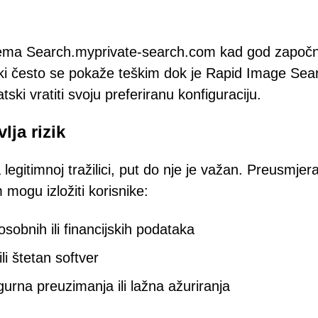
prema Search.myprivate-search.com kad god započ
vki često se pokaže teškim dok je Rapid Image Sea
ki vratiti svoju preferiranu konfiguraciju.
lja rizik
 legitimnoj tražilici, put do nje je važan. Preusmjer
ogu izložiti korisnike:
sobnih ili financijskih podataka
li štetan softver
gurna preuzimanja ili lažna ažuriranja