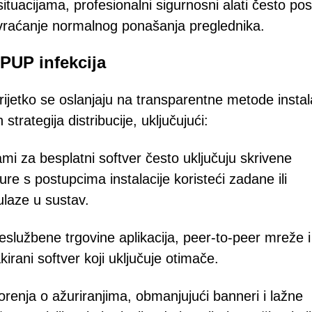
ituacijama, profesionalni sigurnosni alati često pos
vraćanje normalnog ponašanja preglednika.
 PUP infekcija
rijetko se oslanjaju na transparentne metode instala
strategija distribucije, uključujući:
ami za besplatni softver često uključuju skrivene
re s postupcima instalacije koristeći zadane ili
ulaze u sustav.
eslužbene trgovine aplikacija, peer-to-peer mreže i 
irani softver koji uključuje otimače.
renja o ažuriranjima, obmanjujući banneri i lažne