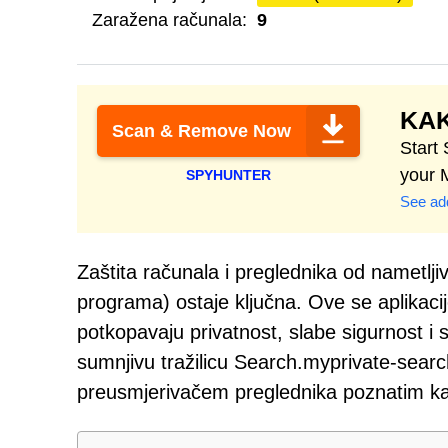
Zaražena računala:
9
KAK
Scan & Remove Now
Start
your 
SPYHUNTER
See add
Zaštita računala i preglednika od nametlj
programa) ostaje ključna. Ove se aplikacij
potkopavaju privatnost, slabe sigurnost i 
sumnjivu tražilicu Search.myprivate-searc
preusmjerivačem preglednika poznatim k