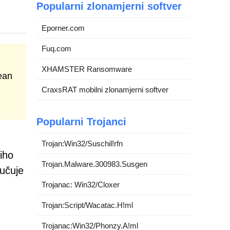
Popularni zlonamjerni softver
Eporner.com
Fuq.com
XHAMSTER Ransomware
ean
CraxsRAT mobilni zlonamjerni softver
Popularni Trojanci
Trojan:Win32/Suschil!rfn
iho
Trojan.Malware.300983.Susgen
jučuje
Trojanac: Win32/Cloxer
Trojan:Script/Wacatac.H!ml
Trojanac:Win32/Phonzy.A!ml