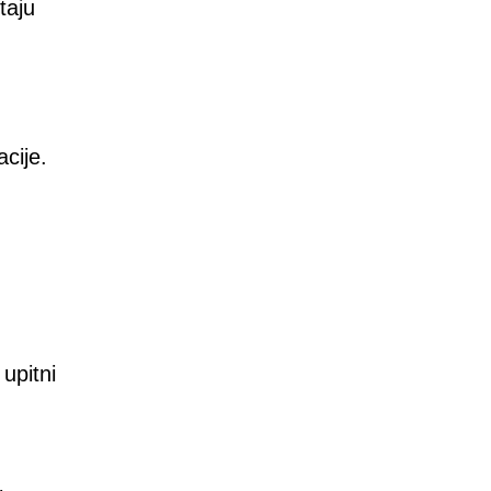
taju
cije.
upitni