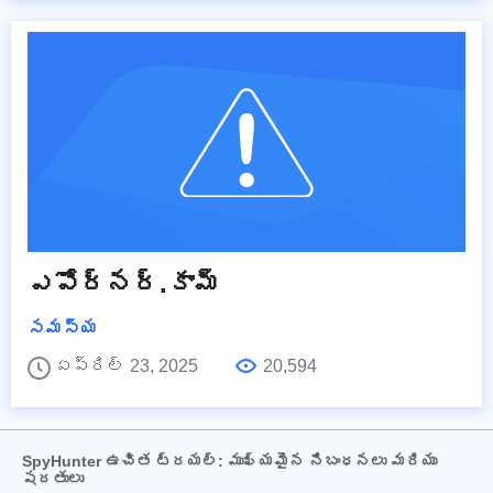
ఎపోర్నర్.కామ్
సమస్య
ఏప్రిల్ 23, 2025
20,594
SpyHunter ఉచిత ట్రయల్: ముఖ్యమైన నిబంధనలు మరియు
షరతులు