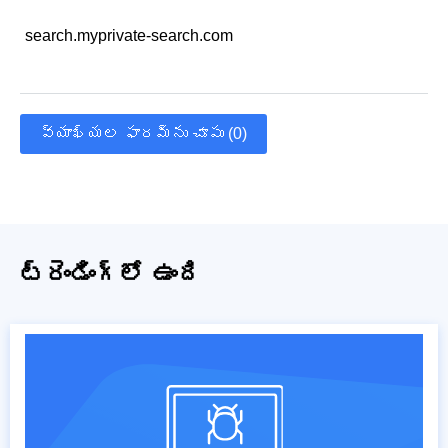
search.myprivate-search.com
వ్యాఖ్యల ఫారమ్‌ను చూపు (0)
ట్రెండింగ్‌లో ఉంది