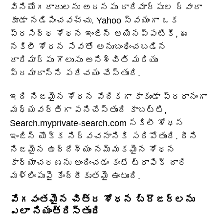
వినియోగదారులను అదనపు దారిమార్పుల ద్వారా
కూడా నడిపించవచ్చు. Yahoo స్వయంగా ఒక
ప్రసిద్ధ శోధన ఇంజిన్ అయినప్పటికీ, ఈ
నకిలీ శోధన సేవతో అనుబంధించబడిన
దారిమార్పు గొలుసు అనిశ్చితి మరియు
ప్రమాదాన్ని పరిచయం చేస్తుంది.
ఇది నిజమైన శోధన వేదికగా కాకుండా ప్రధానంగా
మధ్యవర్తిగా పనిచేస్తుంది కాబట్టి,
Search.myprivate-search.com నకిలీ శోధన
ఇంజిన్ యొక్క నిర్వచనానికి సరిపోతుంది. దీని
నిజమైన ఉద్దేశ్యం నమ్మకమైన శోధన
కార్యాచరణను అందించడం కంటే ట్రాఫిక్ దారి
మళ్లింపుపై కేంద్రీకృతమై ఉంటుంది.
వేగవంతమైన చిత్ర శోధన బ్రౌజర్‌లను
ఎలా నియంత్రిస్తుంది