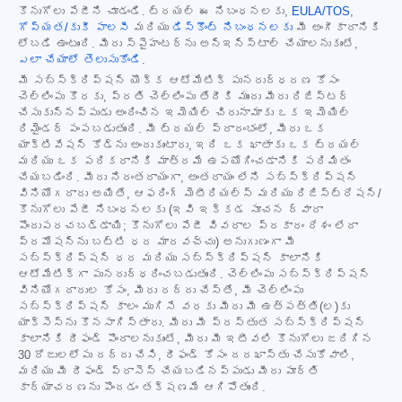
కొనుగోలు పేజీని చూడండి. ట్రయల్ ఈ నిబంధనలకు,
EULA/TOS
,
గోప్యత/కుకీ పాలసీ
మరియు
డిస్కౌంట్ నిబంధనలకు
మీ అంగీకారానికి
లోబడి ఉంటుంది. మీరు స్పైహంటర్‌ను అన్‌ఇన్‌స్టాల్ చేయాలనుకుంటే,
ఎలా చేయాలో తెలుసుకోండి
.
మీ సబ్‌స్క్రిప్షన్ యొక్క ఆటోమేటిక్ పునరుద్ధరణ కోసం
చెల్లింపు కొరకు, ప్రతి చెల్లింపు తేదీకి ముందు మీరు రిజిస్టర్
చేసుకున్నప్పుడు అందించిన ఇమెయిల్ చిరునామాకు ఒక ఇమెయిల్
రిమైండర్ పంపబడుతుంది. మీ ట్రయల్ ప్రారంభంలో, మీరు ఒక
యాక్టివేషన్ కోడ్‌ను అందుకుంటారు, ఇది ఒక ఖాతాకు ఒక ట్రయల్
మరియు ఒక పరికరానికి మాత్రమే ఉపయోగించడానికి పరిమితం
చేయబడింది. మీరు నిరంతరాయంగా, అంతరాయం లేని సబ్‌స్క్రిప్షన్
వినియోగదారు అయితే, ఆఫరింగ్ మెటీరియల్స్ మరియు రిజిస్ట్రేషన్/
కొనుగోలు పేజీ నిబంధనలకు (ఇవి ఇక్కడ సూచన ద్వారా
పొందుపరచబడ్డాయి; కొనుగోలు పేజీ వివరాల ప్రకారం దేశం లేదా
ప్రమోషన్‌ను బట్టి ధర మారవచ్చు) అనుగుణంగా మీ
సబ్‌స్క్రిప్షన్ ధర మరియు సబ్‌స్క్రిప్షన్ కాలానికి
ఆటోమేటిక్‌గా పునరుద్ధరించబడుతుంది. చెల్లింపు సబ్‌స్క్రిప్షన్
వినియోగదారుల కోసం, మీరు రద్దు చేస్తే, మీ చెల్లింపు
సబ్‌స్క్రిప్షన్ కాలం ముగిసే వరకు మీరు మీ ఉత్పత్తి(ల)కు
యాక్సెస్‌ను కొనసాగిస్తారు. మీరు మీ ప్రస్తుత సబ్‌స్క్రిప్షన్
కాలానికి రీఫండ్ పొందాలనుకుంటే, మీరు మీ ఇటీవలి కొనుగోలు జరిగిన
30 రోజులలోపు రద్దు చేసి, రీఫండ్ కోసం దరఖాస్తు చేసుకోవాలి,
మరియు మీ రీఫండ్ ప్రాసెస్ చేయబడినప్పుడు మీరు పూర్తి
కార్యాచరణను పొందడం తక్షణమే ఆగిపోతుంది.