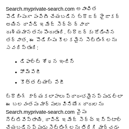
Search.myprivate-search.com అవాంఛిత
పొడిగింపుగా పంపిణీ చేయబడిన బ్రౌజర్ హైజాకర్
అయిన రాపిడ్ ఇమేజ్ సెర్చ్ ద్వారా
దృశ్యమానతను పొందుతుంది. బ్రౌజర్‌కు జోడించిన
తర్వాత, ఈ పొడిగింపు కీలకమైన సెట్టింగ్‌లను
సవరిస్తుంది:
డిఫాల్ట్ శోధన ఇంజిన్
హోమ్‌పేజీ
కొత్త ట్యాబ్ పేజీ
బ్రౌజింగ్ కార్యకలాపాలు ప్రారంభమైనప్పుడల్లా
ఈ బలవంతపు మార్పులు వినియోగదారులను
Search.myprivate-search.com వైపు
నెట్టివేస్తాయి. రాపిడ్ ఇమేజ్ సెర్చ్ ఇన్‌స్టాల్
చేయబడినప్పుడు సెట్టింగ్‌లను తిరిగి మార్చడం