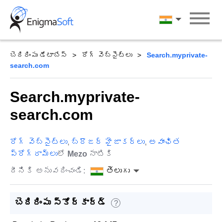
Skip
to
తెలుగు
content
బెదిరింపు డేటాబేస్
రోగ్ వెబ్‌సైట్‌లు
Search.myprivate-
search.com
Search.myprivate-
search.com
రోగ్ వెబ్‌సైట్‌లు
,
బ్రౌజర్ హైజాకర్లు
,
అవాంఛిత
ప్రోగ్రామ్‌లు
లో
Mezo
నాటికి
దీనికి అనువదించండి:
తెలుగు
బెదిరింపు స్కోర్‌కార్డ్
?