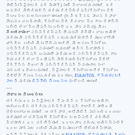
విండోస్/స్పైహంటర్ ఫర్ మ్యాక్) నుండి ప్రారంభమవుతుంది. ఇది
ఆఫరింగ్ మెటీరియల్స్ మరియు రిజిస్ట్రేషన్/కొనుగోలు పేజీ
నిబంధనలకు అనుగుణంగా ఉంటుంది (ఇవి ఇక్కడ సూచన ద్వారా
పొందుపరచబడ్డాయి; కొనుగోలు పేజీ వివరాల ప్రకారం దేశాన్ని
బట్టి లేదా ప్రమోషన్‌ను బట్టి ధర మారవచ్చు). మీరు
నిరంతరాయంగా
సబ్‌స్క్రిప్షన్ తీసుకునే వినియోగదారు అయితే
మరియు మీ సబ్‌స్క్రిప్షన్ గడువు ముగియడానికి ముందు రాబోయే
ఛార్జీల గురించి మీకు నోటీసు అందితే, మీ అసలు కొనుగోలు
సబ్‌స్క్రిప్షన్ సమయంలో అమలులో ఉన్న ప్రామాణిక
సబ్‌స్క్రిప్షన్ రుసుముతో మరియు అదే సబ్‌స్క్రిప్షన్ కాల
వ్యవధికి లేదా ప్రమోషన్ మెటీరియల్స్/కొనుగోలు పేజీలో
పేర్కొన్న విధంగా మీ సబ్‌స్క్రిప్షన్ స్వయంచాలకంగా
పునరుద్ధరించబడుతుంది. స్పైహంటర్ కొనుగోలు అనేది కొనుగోలు
పేజీలోని నిబంధనలు మరియు షరతులు,
EULA/TOS
,
గోప్యత/కుకీ
పాలసీ
మరియు
డిస్కౌంట్ నిబంధనలకు
లోబడి ఉంటుంది.
-----
సాధారణ నిబంధనలు
తగ్గింపు ధరకు స్పైహంటర్ కోసం చేసే ఏ కొనుగోలు అయినా,
అందించబడిన తగ్గింపు సబ్‌స్క్రిప్షన్ కాలానికి మాత్రమే
చెల్లుబాటు అవుతుంది. ఆ తర్వాత, ఆటోమేటిక్ పునరుద్ధరణలు
మరియు/లేదా భవిష్యత్ కొనుగోళ్లకు అప్పటికి వర్తించే
ప్రామాణిక ధర వర్తిస్తుంది. ధరలు మారవచ్చు, అయినప్పటికీ
ధరల మార్పుల గురించి మేము మీకు ముందుగానే తెలియజేస్తాము.