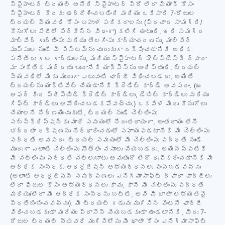
స్పైహంటర్ ట్రయల్ అనేది స్పైహంటర్ ప్రో లేదా మ్యాక్ కోసం
స్పైహంటర్ కొరకు ఉద్దేశించబడింది మరియు ఒకేసారి 7-రోజుల
ట్రయల్ వ్యవధి కోసం బహుళ పరికరాలను (ప్రచార సామగ్రి/
కొనుగోలు పేజీలో పేర్కొన్న విధంగా) కలిగి ఉంటుంది. ఇది సమగ్ర
మాల్వేర్ గుర్తింపు మరియు తొలగింపు కార్యాచరణను, మాల్వేర్
ముప్పుల నుండి మీ సిస్టమ్‌ను చురుకుగా రక్షించడానికి అధిక-
పనితీరు గల గార్డులను, మరియు స్పైహంటర్ హెల్ప్‌డెస్క్ ద్వారా
మా సాంకేతిక మద్దతు బృందానికి యాక్సెస్‌ను అందిస్తుంది. ట్రయల్
వ్యవధిలో మీకు ముందుగా ఎటువంటి ఛార్జీ విధించబడదు, అయితే
ట్రయల్‌ను యాక్టివేట్ చేయడానికి క్రెడిట్ కార్డ్ అవసరం. (ఈ
ఆఫర్ కింద ప్రీపెయిడ్ క్రెడిట్ కార్డ్‌లు, డెబిట్ కార్డ్‌లు మరియు
గిఫ్ట్ కార్డ్‌లు ఆమోదించబడకపోవచ్చు.) ఒకవేళ మీరు కొనుగోలు
చేయాలని నిర్ణయించుకుంటే, ట్రయల్ నుండి చెల్లింపు
సబ్‌స్క్రిప్షన్‌కు మారే సమయంలో నిరంతరాయంగా, అంతరాయం లేని
భద్రతా రక్షణను నిర్ధారించడంలో సహాయపడటానికి మీ చెల్లింపు
పద్ధతి అవసరం. ట్రయల్ సమయంలో మీ చెల్లింపు పద్ధతి నుండి
ముందుగా ఎలాంటి చెల్లింపు మొత్తం వసూలు చేయబడదు, అయినప్పటికీ
మీ చెల్లింపు పద్ధతి చెల్లుబాటు అవుతుందో లేదో ధృవీకరించడానికి మీ
ఆర్థిక సంస్థకు ఆథరైజేషన్ అభ్యర్థనలు పంపబడవచ్చు
(అలాంటి ఆథరైజేషన్ సమర్పణలు ఎనిగ్మాసాఫ్ట్ ద్వారా ఛార్జీలు
లేదా ఫీజుల కోసం అభ్యర్థనలు కావు, కానీ మీ చెల్లింపు పద్ధతి
మరియు/లేదా మీ ఆర్థిక సంస్థను బట్టి, అవి మీ ఖాతా లభ్యతపై
ప్రతిబింబించవచ్చు). మీ ట్రయల్ గడువు ముగిసిన వెంటనే ఛార్జీ
విధించబడకుండా మరియు ప్రాసెస్ చేయబడకుండా ఉండటానికి, మీరు 7-
రోజుల ట్రయల్ వ్యవధి ముగిసేలోపు మీ ఖాతా కోసం ఎనిగ్మాసాఫ్ట్