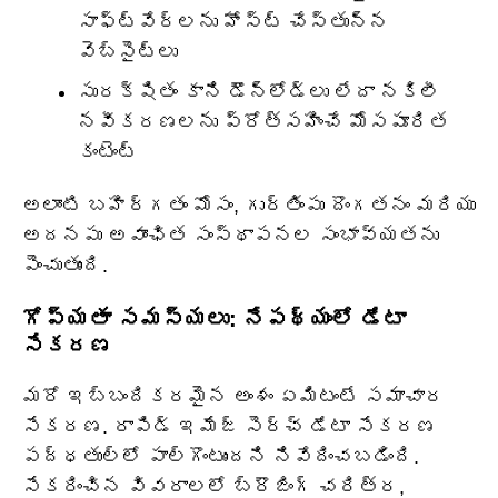
సాఫ్ట్‌వేర్‌లను హోస్ట్ చేస్తున్న
వెబ్‌సైట్‌లు
సురక్షితం కాని డౌన్‌లోడ్‌లు లేదా నకిలీ
నవీకరణలను ప్రోత్సహించే మోసపూరిత
కంటెంట్
అలాంటి బహిర్గతం మోసం, గుర్తింపు దొంగతనం మరియు
అదనపు అవాంఛిత సంస్థాపనల సంభావ్యతను
పెంచుతుంది.
గోప్యతా సమస్యలు: నేపథ్యంలో డేటా
సేకరణ
మరో ఇబ్బందికరమైన అంశం ఏమిటంటే సమాచార
సేకరణ. రాపిడ్ ఇమేజ్ సెర్చ్ డేటా సేకరణ
పద్ధతుల్లో పాల్గొంటుందని నివేదించబడింది.
సేకరించిన వివరాలలో బ్రౌజింగ్ చరిత్ర,