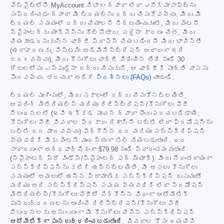
వెబ్‌సైట్‌లోని MyAccount విభాగం ద్వారా లేదా ఎనిగ్మాసాఫ్ట్‌ను
సంప్రదించడం ద్వారా మీ ట్రయల్‌ను రద్దు చేసుకోవచ్చు. మీరు మీ
ట్రయల్ సమయంలో రద్దు చేయాలని నిర్ణయించుకుంటే, మీరు వెంటనే
స్పైహంటర్‌కు యాక్సెస్‌ను కోల్పోతారు. ఏదైనా కారణం చేత, మీరు
చేయకూడదనుకున్న ఛార్జీ ప్రాసెస్ చేయబడిందని మీరు భావిస్తే
(ఉదాహరణకు, సిస్టమ్ అడ్మినిస్ట్రేషన్ ఆధారంగా ఇది
జరగవచ్చు), మీరు కొనుగోలు ఛార్జీ విధించిన తేదీ నుండి 30
రోజులలోపు ఎప్పుడైనా రద్దు చేసుకుని, ఆ ఛార్జీకి పూర్తి వాపసు
పొందవచ్చు. తరచుగా అడిగే
ప్రశ్నలు (FAQs)
చూడండి.
ట్రయల్ ముగింపులో, మీరు సకాలంలో రద్దు చేసుకోనట్లయితే,
ఆఫరింగ్ మెటీరియల్స్ మరియు రిజిస్ట్రేషన్/కొనుగోలు పేజీ
నిబంధనలలో (ఇవి ఇక్కడ సూచన ద్వారా పొందుపరచబడ్డాయి;
కొనుగోలు పేజీ వివరాల ప్రకారం దేశాన్ని బట్టి లేదా ప్రమోషన్‌ను
బట్టి ధర మారవచ్చు) పేర్కొన్న ధర మరియు సబ్‌స్క్రిప్షన్
వ్యవధికి మీకు వెంటనే ముందస్తుగా బిల్ చేయబడుతుంది. ధర
సాధారణంగా అర్ధవార్షికంగా
$79.98
నుండి ప్రారంభమవుతుంది
(స్పైహంటర్ ప్రో విండోస్/స్పైహంటర్ ఫర్ మ్యాక్). మీరు నిరంతరాయంగా
సబ్‌స్క్రిప్షన్‌ను కలిగి ఉన్నట్లయితే, మీ అసలు కొనుగోలు
సమయంలో అమలులో ఉన్న ప్రామాణిక సబ్‌స్క్రిప్షన్ రుసుముతో
మరియు అదే సబ్‌స్క్రిప్షన్ సమయ వ్యవధికి లేదా ప్రమోషన్
మెటీరియల్స్/కొనుగోలు పేజీలో పేర్కొన్న విధంగా ఆటోమేటిక్
పునరుద్ధరణలను అందించే రిజిస్ట్రేషన్/కొనుగోలు పేజీ
నిబంధనలకు అనుగుణంగా మీ కొనుగోలు చేసిన సబ్‌స్క్రిప్షన్
ఆటోమేటిక్‌గా పునరుద్ధరించబడుతుంది
. వివరాల కోసం దయచేసి