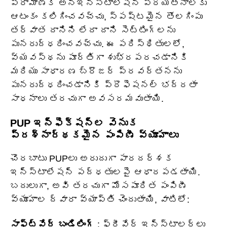
ప్రామాణిక అన్‌ఇన్‌స్టాలేషన్ ప్రయత్నాలకు
ఆటంకం కలిగించవచ్చు, స్పష్టమైన తొలగింపు
తర్వాత దానిని లేదా దాని సెట్టింగ్‌లను
పునరుద్ధరించవచ్చు. ఈ పరిస్థితులలో,
వ్యవస్థను పూర్తిగా శుభ్రపరచడానికి
మరియు సాధారణ బ్రౌజర్ ప్రవర్తనను
పునరుద్ధరించడానికి ప్రొఫెషనల్ భద్రతా
సాధనాలు తరచుగా అవసరమవుతాయి.
PUP ఇన్ఫెక్షన్ల వెనుక
ప్రశ్నార్థకమైన పంపిణీ వ్యూహాలు
చొరబాటు PUPలు అరుదుగా పారదర్శక
ఇన్‌స్టాలేషన్ పద్ధతులపై ఆధారపడతాయి.
బదులుగా, అవి తరచుగా మోసపూరిత పంపిణీ
వ్యూహాల ద్వారా వ్యాప్తి చెందుతాయి, వాటిలో:
సాఫ్ట్‌వేర్ బండిలింగ్
: ఫ్రీవేర్ ఇన్‌స్టాలర్‌లు