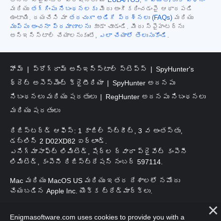
అన్ని స్పైహంటర్ వెర్షన్‌లు మా
EULA/TOS
,
గోప్యతా/కుకీ విధానం
మరియు
తగ్గింపు నిబంధనలకు
మీరు అంగీకరించడంపై ఆధారపడి
ఉంటాయి. దయచేసి మా
తరచుగా అడిగే ప్రశ్నలు (FAQs)
మరియు
ముప్పు అంచనా ప్రమాణాలను
కూడా చూడండి. మీరు స్పైహంటర్‌ను
అన్‌ఇన్‌స్టాల్ చేయాలనుకుంటే,
ఎలా చేయాలో తెలుసుకోండి
.
హోమ్
ప్రోగ్రామ్ అన్‌ఇన్‌స్టాల్ స్టెప్స్
SpyHunter's
థ్రెట్ అసెస్‌మెంట్ క్రైటీరియా
SpyHunter అదనపు
నిబంధనలు మరియు షరతులు
RegHunter అదనపు నిబంధనలు
మరియు షరతులు
రిజిస్టర్డ్ ఆఫీస్: 1 కాజిల్ స్ట్రీట్, 3 వ అంతస్తు,
డబ్లిన్ 2 D02XD82 ఐర్లాండ్.
ఎనిగ్మాసాఫ్ట్ లిమిటెడ్, షేర్ల ద్వారా ప్రైవేట్ కంపెనీ
లిమిటెడ్, కంపెనీ రిజిస్ట్రేషన్ నంబర్ 597114.
Mac మరియు MacOS US మరియు ఇతర దేశాలలో నమోదు
చేయబడిన Apple Inc. యొక్క ట్రేడ్‌మార్క్‌లు.
కాపీరైట్ 2016-
2026
. ఎనిగ్మాసాఫ్ట్ లిమిటెడ్. అన్ని హక్కులూ
Enigmasoftware.com uses cookies to provide you with a
ప్రత్యేకించుకోవడమైనది.