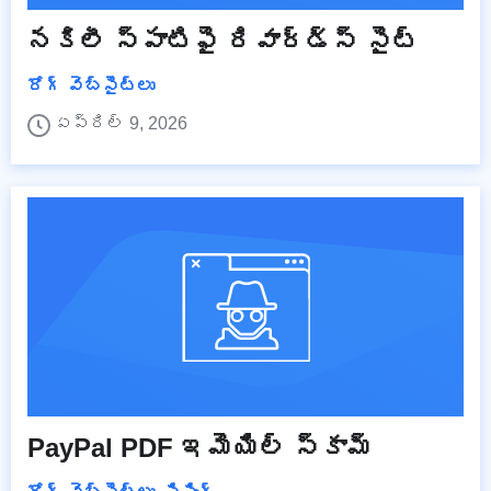
నకిలీ స్పాటిఫై రివార్డ్స్ సైట్
రోగ్ వెబ్‌సైట్‌లు
ఏప్రిల్ 9, 2026
PayPal PDF ఇమెయిల్ స్కామ్