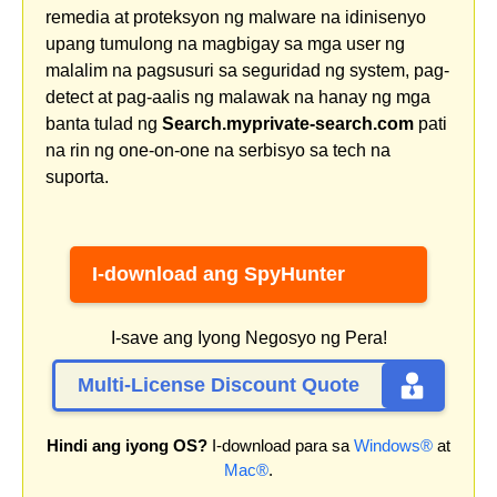
remedia at proteksyon ng malware na idinisenyo
upang tumulong na magbigay sa mga user ng
malalim na pagsusuri sa seguridad ng system, pag-
detect at pag-aalis ng malawak na hanay ng mga
banta tulad ng
Search.myprivate-search.com
pati
na rin ng one-on-one na serbisyo sa tech na
suporta.
I-download ang SpyHunter
I-save ang Iyong Negosyo ng Pera!
Multi-License Discount Quote
Hindi ang iyong OS?
I-download para sa
Windows®
at
Mac®
.