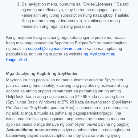
Sa navigation menu, pumunta sa
"Order/Licenses."
Sa tabi
ng iyong order/lisensya, may button na magagamit para
kanselahin ang iyong subscription kung naaangkop. Paalala:
Kung marami kang order/produkto, kakailanganin mong
kanselahin ang mga ito nang paisa-isa.
Kung mayroon kang anumang mga katanungan o problema, maaari
kang makipag-ugnayan sa Suporta ng EnigmaSoft sa pamamagitan
ng email sa
support@enigmasoftware.com
o sa pamamagitan ng
pagbubukas ng tiket ng suporta sa website
ng MyAccount ng
EnigmaSoft
.
------
Mga Detalye ng Pagbili ng SpyHunter
Mayroon ka ring pagpipilian na mag-subscribe agad sa SpyHunter
para sa buong functionality, kabilang ang pag-alis ng malware at pag-
access sa aming support department sa pamamagitan ng aming
HelpDesk, karaniwang nagsisimula sa
$49.98
kada dalawang taon
(SpyHunter Basic Windows) at
$79.98
kada dalawang taon (SpyHunter
Pro Windows/SpyHunter para sa Mac) alinsunod sa mga materyales
ng alok at mga tuntunin sa pahina ng pagpaparehistro/pagbili (na
isinasama rito bilang sanggunian; ang presyo ay maaaring mag-iba
ayon sa bansa o mga detalye ng promosyon bawat pahina ng pagbili).
Awtomatikong mare-renew
ang iyong subscription sa naaangkop na
karaniwang bayad sa subscription na may bisa sa oras ng iyong