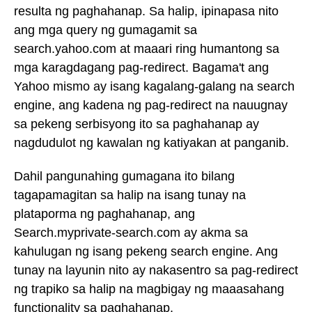
resulta ng paghahanap. Sa halip, ipinapasa nito
ang mga query ng gumagamit sa
search.yahoo.com at maaari ring humantong sa
mga karagdagang pag-redirect. Bagama't ang
Yahoo mismo ay isang kagalang-galang na search
engine, ang kadena ng pag-redirect na nauugnay
sa pekeng serbisyong ito sa paghahanap ay
nagdudulot ng kawalan ng katiyakan at panganib.
Dahil pangunahing gumagana ito bilang
tagapamagitan sa halip na isang tunay na
plataporma ng paghahanap, ang
Search.myprivate-search.com ay akma sa
kahulugan ng isang pekeng search engine. Ang
tunay na layunin nito ay nakasentro sa pag-redirect
ng trapiko sa halip na magbigay ng maaasahang
functionality sa paghahanap.