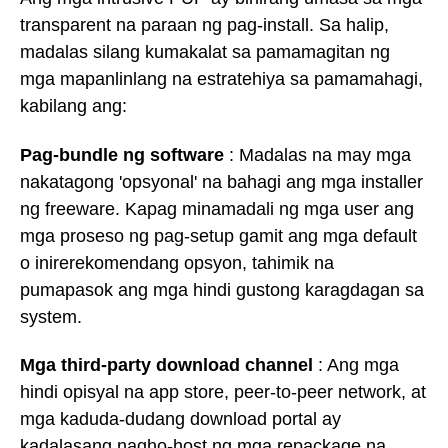
transparent na paraan ng pag-install. Sa halip,
madalas silang kumakalat sa pamamagitan ng
mga mapanlinlang na estratehiya sa pamamahagi,
kabilang ang:
Pag-bundle ng software
: Madalas na may mga
nakatagong 'opsyonal' na bahagi ang mga installer
ng freeware. Kapag minamadali ng mga user ang
mga proseso ng pag-setup gamit ang mga default
o inirerekomendang opsyon, tahimik na
pumapasok ang mga hindi gustong karagdagan sa
system.
Mga third-party download channel
: Ang mga
hindi opisyal na app store, peer-to-peer network, at
mga kaduda-dudang download portal ay
kadalasang nagho-host ng mga repackage na