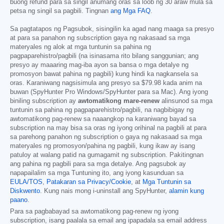
buong refund para sa singil anumang oras sa loob ng 30 araw mula sa
petsa ng singil sa pagbili. Tingnan
ang Mga FAQ
.
Sa pagtatapos ng Pagsubok, sisingilin ka agad nang maaga sa presyo
at para sa panahon ng subscription gaya ng nakasaad sa mga
materyales ng alok at mga tuntunin sa pahina ng
pagpaparehistro/pagbili (na isinasama rito bilang sanggunian; ang
presyo ay maaaring mag-iba ayon sa bansa o mga detalye ng
promosyon bawat pahina ng pagbili) kung hindi ka nagkansela sa
oras. Karaniwang nagsisimula ang presyo sa
$79.98
kada anim na
buwan (SpyHunter Pro Windows/SpyHunter para sa Mac). Ang iyong
biniling subscription ay
awtomatikong mare-renew
alinsunod sa mga
tuntunin sa pahina ng pagpaparehistro/pagbili, na nagbibigay ng
awtomatikong pag-renew sa naaangkop na karaniwang bayad sa
subscription na may bisa sa oras ng iyong orihinal na pagbili at para
sa parehong panahon ng subscription o gaya ng nakasaad sa mga
materyales ng promosyon/pahina ng pagbili, kung ikaw ay isang
patuloy at walang patid na gumagamit ng subscription. Pakitingnan
ang pahina ng pagbili para sa mga detalye. Ang pagsubok ay
napapailalim sa mga Tuntuning ito, ang iyong kasunduan sa
EULA/TOS
,
Patakaran sa Privacy/Cookie
, at
Mga Tuntunin sa
Diskwento
. Kung nais mong i-uninstall ang SpyHunter,
alamin kung
paano
.
Para sa pagbabayad sa awtomatikong pag-renew ng iyong
subscription, isang paalala sa email ang ipapadala sa email address