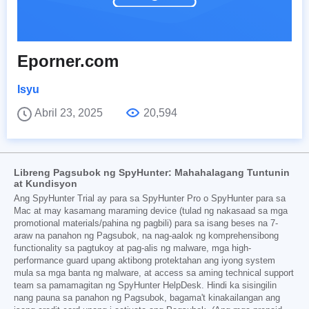
Eporner.com
Isyu
Abril 23, 2025
20,594
Libreng Pagsubok ng SpyHunter: Mahahalagang Tuntunin
at Kundisyon
Ang SpyHunter Trial ay para sa SpyHunter Pro o SpyHunter para sa
Mac at may kasamang maraming device (tulad ng nakasaad sa mga
promotional materials/pahina ng pagbili) para sa isang beses na 7-
araw na panahon ng Pagsubok, na nag-aalok ng komprehensibong
functionality sa pagtukoy at pag-alis ng malware, mga high-
performance guard upang aktibong protektahan ang iyong system
mula sa mga banta ng malware, at access sa aming technical support
team sa pamamagitan ng SpyHunter HelpDesk. Hindi ka sisingilin
nang pauna sa panahon ng Pagsubok, bagama't kinakailangan ang