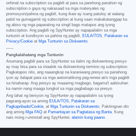
orihinal na subscription sa pagbili at para sa parehong panahon ng
subscription o gaya ng nakasaad sa mga materyales ng
promosyon/pahina ng pagbili, kung ikaw ay isang patuloy at walang
patid na gumagamit ng subscription at kung saan makakatanggap ka
ng abiso ng mga paparating na singil bago matapos ang iyong
subscription. Ang pagbili ng SpyHunter ay napapailalim sa mga
tuntunin at kundisyon sa pahina ng pagbili,
EULA/TOS
,
Patakaran sa
Privacy/Cookie
at
Mga Tuntunin sa Diskwento
.
------
Pangkalahatang mga Tuntunin
Anumang pagbili para sa SpyHunter sa ilalim ng diskwentong presyo
ay may bisa para sa iniaalok na diskwentong termino ng subscription.
Pagkatapos nito, ang naaangkop na karaniwang presyo sa panahong
iyon ay ilalapat para sa mga awtomatikong pag-renew at/o mga pagbili
sa hinaharap. Ang presyo ay maaaring magbago, bagama't aabisuhan
ka namin nang maaga tungkol sa mga pagbabago sa presyo.
Ang lahat ng bersyon ng SpyHunter ay napapailalim sa iyong
pagsang-ayon sa aming
EULA/TOS
,
Patakaran sa
Pagkapribado/Cookie
, at
Mga Tuntunin sa Diskwento
. Pakitingnan din
ang aming
Mga FAQ
at
Pamantayan sa Pagtatasa ng Banta
. Kung
nais mong i-uninstall ang SpyHunter,
alamin kung paano
.