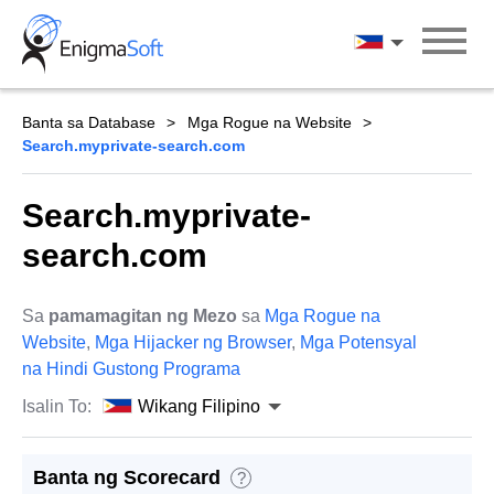
Skip
to
Wikang Filipin
content
Banta sa Database
Mga Rogue na Website
Search.myprivate-search.com
Search.myprivate-
search.com
Sa
pamamagitan ng Mezo
sa
Mga Rogue na
Website
,
Mga Hijacker ng Browser
,
Mga Potensyal
na Hindi Gustong Programa
Isalin To:
Wikang Filipino
Banta ng Scorecard
?