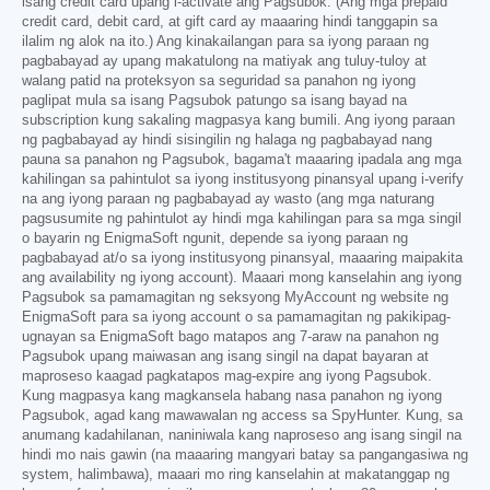
isang credit card upang i-activate ang Pagsubok. (Ang mga prepaid
credit card, debit card, at gift card ay maaaring hindi tanggapin sa
ilalim ng alok na ito.) Ang kinakailangan para sa iyong paraan ng
pagbabayad ay upang makatulong na matiyak ang tuluy-tuloy at
walang patid na proteksyon sa seguridad sa panahon ng iyong
paglipat mula sa isang Pagsubok patungo sa isang bayad na
subscription kung sakaling magpasya kang bumili. Ang iyong paraan
ng pagbabayad ay hindi sisingilin ng halaga ng pagbabayad nang
pauna sa panahon ng Pagsubok, bagama't maaaring ipadala ang mga
kahilingan sa pahintulot sa iyong institusyong pinansyal upang i-verify
na ang iyong paraan ng pagbabayad ay wasto (ang mga naturang
pagsusumite ng pahintulot ay hindi mga kahilingan para sa mga singil
o bayarin ng EnigmaSoft ngunit, depende sa iyong paraan ng
pagbabayad at/o sa iyong institusyong pinansyal, maaaring maipakita
ang availability ng iyong account). Maaari mong kanselahin ang iyong
Pagsubok sa pamamagitan ng seksyong MyAccount ng website ng
EnigmaSoft para sa iyong account o sa pamamagitan ng pakikipag-
ugnayan sa EnigmaSoft bago matapos ang 7-araw na panahon ng
Pagsubok upang maiwasan ang isang singil na dapat bayaran at
maproseso kaagad pagkatapos mag-expire ang iyong Pagsubok.
Kung magpasya kang magkansela habang nasa panahon ng iyong
Pagsubok, agad kang mawawalan ng access sa SpyHunter. Kung, sa
anumang kadahilanan, naniniwala kang naproseso ang isang singil na
hindi mo nais gawin (na maaaring mangyari batay sa pangangasiwa ng
system, halimbawa), maaari mo ring kanselahin at makatanggap ng