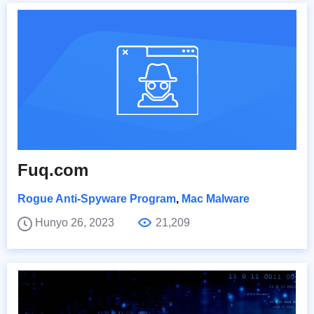
Fuq.com
Rogue Anti-Spyware Program
,
Mac Malware
Hunyo 26, 2023
21,209