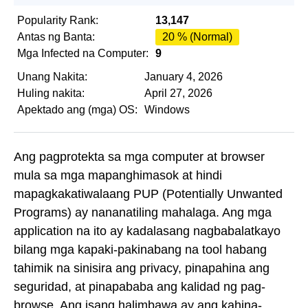
Popularity Rank:
13,147
Antas ng Banta:
20 % (Normal)
Mga Infected na Computer:
9
Unang Nakita:
January 4, 2026
Huling nakita:
April 27, 2026
Apektado ang (mga) OS:
Windows
Ang pagprotekta sa mga computer at browser
mula sa mga mapanghimasok at hindi
mapagkakatiwalaang PUP (Potentially Unwanted
Programs) ay nananatiling mahalaga. Ang mga
application na ito ay kadalasang nagbabalatkayo
bilang mga kapaki-pakinabang na tool habang
tahimik na sinisira ang privacy, pinapahina ang
seguridad, at pinapababa ang kalidad ng pag-
browse. Ang isang halimbawa ay ang kahina-