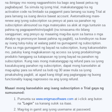
na ibinigay mo noong nagparehistro ka bago ang bawat petsa ng
pagbabayad. Sa simula ng iyong trial, makakatanggap ka ng
activation code na limitado sa paggamit para lamang sa isang Trial at
para lamang sa isang device bawat account. Awtomatikong mare-
renew ang iyong subscription sa presyo at para sa panahon ng
subscription alinsunod sa mga materyales sa alok at mga tuntunin sa
pahina ng pagpaparehistro/pagbili (na isinasama rito bilang
sanggunian; ang presyo ay maaaring mag-iba ayon sa bansa o mga
detalye ng promosyon bawat pahina ng pagbili), sa kondisyon na ikaw
ay isang tuloy-tuloy at walang patid na gumagamit ng subscription.
Para sa mga gumagamit ng bayad na subscription, kung kakanselahin
mo, patuloy kang magkakaroon ng access sa iyong produkto/mga
produkto hanggang sa katapusan ng iyong bayad na panahon ng
subscription. Kung nais mong makatanggap ng refund para sa iyong
kasalukuyang panahon ng subscription, dapat mong kanselahin at
mag-aplay para sa refund sa loob ng 30 araw mula sa iyong
pinakahuling pagbili, at agad kang ititigil ang pagtanggap ng buong
functionality kapag naproseso na ang iyong refund.
Maaari mong kanselahin ang isang subscription o Trial gaya ng
sumusunod:
Pumunta sa
www.enigmasoftware.com
at i-click ang buton
na
"Login"
sa kanang sulok sa itaas.
Mag-log in gamit ang iyong username at password.