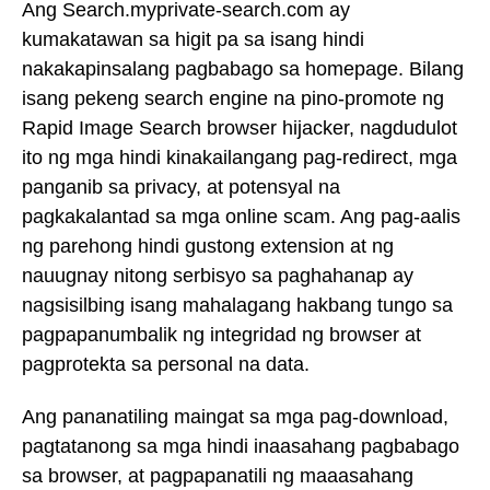
Ang Search.myprivate-search.com ay
kumakatawan sa higit pa sa isang hindi
nakakapinsalang pagbabago sa homepage. Bilang
isang pekeng search engine na pino-promote ng
Rapid Image Search browser hijacker, nagdudulot
ito ng mga hindi kinakailangang pag-redirect, mga
panganib sa privacy, at potensyal na
pagkakalantad sa mga online scam. Ang pag-aalis
ng parehong hindi gustong extension at ng
nauugnay nitong serbisyo sa paghahanap ay
nagsisilbing isang mahalagang hakbang tungo sa
pagpapanumbalik ng integridad ng browser at
pagprotekta sa personal na data.
Ang pananatiling maingat sa mga pag-download,
pagtatanong sa mga hindi inaasahang pagbabago
sa browser, at pagpapanatili ng maaasahang