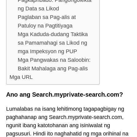
Pagkapribado: Pangongolekta
ng Data sa Likod
Paglaban sa Pag-alis at
Patuloy na Pagtitiyaga
Mga Kaduda-dudang Taktika
sa Pamamahagi sa Likod ng
mga Impeksyon ng PUP
Mga Pangwakas na Saloobin:
Bakit Mahalaga ang Pag-alis
Mga URL
Ano ang Search.myprivate-search.com?
Lumalabas na isang lehitimong tagapagbigay ng
paghahanap ang Search.myprivate-search.com,
ngunit ibang katotohanan ang isiniwalat ng
pagsusuri. Hindi ito naghahatid ng mga orihinal na