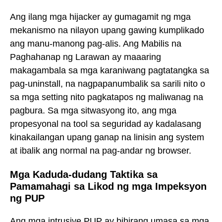
Ang ilang mga hijacker ay gumagamit ng mga
mekanismo na nilayon upang gawing kumplikado
ang manu-manong pag-alis. Ang Mabilis na
Paghahanap ng Larawan ay maaaring
makagambala sa mga karaniwang pagtatangka sa
pag-uninstall, na nagpapanumbalik sa sarili nito o
sa mga setting nito pagkatapos ng maliwanag na
pagbura. Sa mga sitwasyong ito, ang mga
propesyonal na tool sa seguridad ay kadalasang
kinakailangan upang ganap na linisin ang system
at ibalik ang normal na pag-andar ng browser.
Mga Kaduda-dudang Taktika sa
Pamamahagi sa Likod ng mga Impeksyon
ng PUP
Ang mga intrusive PUP ay bihirang umasa sa mga