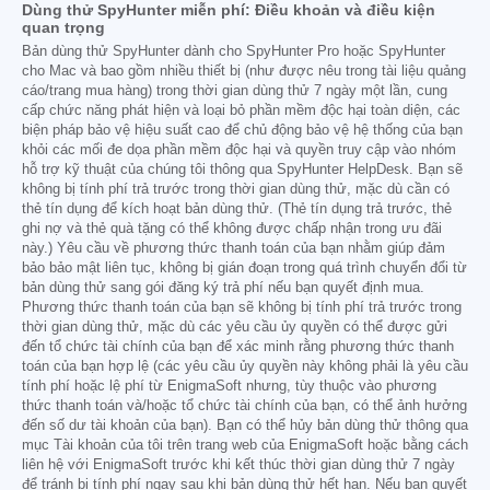
Dùng thử SpyHunter miễn phí: Điều khoản và điều kiện
quan trọng
Bản dùng thử SpyHunter dành cho SpyHunter Pro hoặc SpyHunter
cho Mac và bao gồm nhiều thiết bị (như được nêu trong tài liệu quảng
cáo/trang mua hàng) trong thời gian dùng thử 7 ngày một lần, cung
cấp chức năng phát hiện và loại bỏ phần mềm độc hại toàn diện, các
biện pháp bảo vệ hiệu suất cao để chủ động bảo vệ hệ thống của bạn
khỏi các mối đe dọa phần mềm độc hại và quyền truy cập vào nhóm
hỗ trợ kỹ thuật của chúng tôi thông qua SpyHunter HelpDesk. Bạn sẽ
không bị tính phí trả trước trong thời gian dùng thử, mặc dù cần có
thẻ tín dụng để kích hoạt bản dùng thử. (Thẻ tín dụng trả trước, thẻ
ghi nợ và thẻ quà tặng có thể không được chấp nhận trong ưu đãi
này.) Yêu cầu về phương thức thanh toán của bạn nhằm giúp đảm
bảo bảo mật liên tục, không bị gián đoạn trong quá trình chuyển đổi từ
bản dùng thử sang gói đăng ký trả phí nếu bạn quyết định mua.
Phương thức thanh toán của bạn sẽ không bị tính phí trả trước trong
thời gian dùng thử, mặc dù các yêu cầu ủy quyền có thể được gửi
đến tổ chức tài chính của bạn để xác minh rằng phương thức thanh
toán của bạn hợp lệ (các yêu cầu ủy quyền này không phải là yêu cầu
tính phí hoặc lệ phí từ EnigmaSoft nhưng, tùy thuộc vào phương
thức thanh toán và/hoặc tổ chức tài chính của bạn, có thể ảnh hưởng
đến số dư tài khoản của bạn). Bạn có thể hủy bản dùng thử thông qua
mục Tài khoản của tôi trên trang web của EnigmaSoft hoặc bằng cách
liên hệ với EnigmaSoft trước khi kết thúc thời gian dùng thử 7 ngày
để tránh bị tính phí ngay sau khi bản dùng thử hết hạn. Nếu bạn quyết