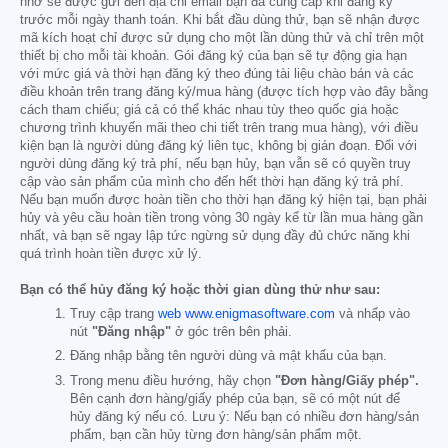
nhở sẽ được gửi đến địa chỉ email bạn đã cung cấp khi đăng ký
trước mỗi ngày thanh toán. Khi bắt đầu dùng thử, bạn sẽ nhận được
mã kích hoạt chỉ được sử dụng cho một lần dùng thử và chỉ trên một
thiết bị cho mỗi tài khoản. Gói đăng ký của bạn sẽ tự động gia hạn
với mức giá và thời hạn đăng ký theo đúng tài liệu chào bán và các
điều khoản trên trang đăng ký/mua hàng (được tích hợp vào đây bằng
cách tham chiếu; giá cả có thể khác nhau tùy theo quốc gia hoặc
chương trình khuyến mãi theo chi tiết trên trang mua hàng), với điều
kiện bạn là người dùng đăng ký liên tục, không bị gián đoạn. Đối với
người dùng đăng ký trả phí, nếu bạn hủy, bạn vẫn sẽ có quyền truy
cập vào sản phẩm của mình cho đến hết thời hạn đăng ký trả phí.
Nếu bạn muốn được hoàn tiền cho thời hạn đăng ký hiện tại, bạn phải
hủy và yêu cầu hoàn tiền trong vòng 30 ngày kể từ lần mua hàng gần
nhất, và bạn sẽ ngay lập tức ngừng sử dụng đầy đủ chức năng khi
quá trình hoàn tiền được xử lý.
Bạn có thể hủy đăng ký hoặc thời gian dùng thử như sau:
Truy cập trang
web www.enigmasoftware.com
và nhấp vào
nút
"Đăng nhập"
ở góc trên bên phải.
Đăng nhập bằng tên người dùng và mật khẩu của bạn.
Trong menu điều hướng, hãy chọn
"Đơn hàng/Giấy phép".
Bên cạnh đơn hàng/giấy phép của bạn, sẽ có một nút để
hủy đăng ký nếu có. Lưu ý: Nếu bạn có nhiều đơn hàng/sản
phẩm, bạn cần hủy từng đơn hàng/sản phẩm một.