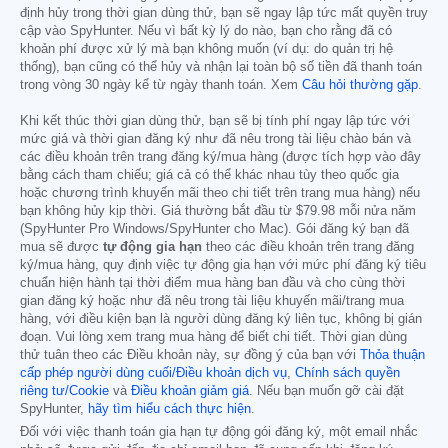
định hủy trong thời gian dùng thử, bạn sẽ ngay lập tức mất quyền truy
cập vào SpyHunter. Nếu vì bất kỳ lý do nào, bạn cho rằng đã có
khoản phí được xử lý mà bạn không muốn (ví dụ: do quản trị hệ
thống), bạn cũng có thể hủy và nhận lại toàn bộ số tiền đã thanh toán
trong vòng 30 ngày kể từ ngày thanh toán. Xem
Câu hỏi thường gặp
.
Khi kết thúc thời gian dùng thử, bạn sẽ bị tính phí ngay lập tức với
mức giá và thời gian đăng ký như đã nêu trong tài liệu chào bán và
các điều khoản trên trang đăng ký/mua hàng (được tích hợp vào đây
bằng cách tham chiếu; giá cả có thể khác nhau tùy theo quốc gia
hoặc chương trình khuyến mãi theo chi tiết trên trang mua hàng) nếu
bạn không hủy kịp thời. Giá thường bắt đầu từ
$79.98
mỗi nửa năm
(SpyHunter Pro Windows/SpyHunter cho Mac). Gói đăng ký bạn đã
mua sẽ được
tự động gia hạn
theo các điều khoản trên trang đăng
ký/mua hàng, quy định việc tự động gia hạn với mức phí đăng ký tiêu
chuẩn hiện hành tại thời điểm mua hàng ban đầu và cho cùng thời
gian đăng ký hoặc như đã nêu trong tài liệu khuyến mãi/trang mua
hàng, với điều kiện bạn là người dùng đăng ký liên tục, không bị gián
đoạn. Vui lòng xem trang mua hàng để biết chi tiết. Thời gian dùng
thử tuân theo các Điều khoản này, sự đồng ý của bạn với
Thỏa thuận
cấp phép người dùng cuối/Điều khoản dịch vụ
,
Chính sách quyền
riêng tư/Cookie
và
Điều khoản giảm giá
. Nếu bạn muốn gỡ cài đặt
SpyHunter,
hãy tìm hiểu cách thực hiện
.
Đối với việc thanh toán gia hạn tự động gói đăng ký, một email nhắc