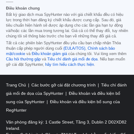
------
Điều khoản chung
Bất kỳ giao dịch mua SpyHunter nào với giá chiết khấu đều có hiệu
lực trong thời hạn đăng ký chiết khấu được cung cấp. Sau đó, giá
tiêu chuẩn hiện hành sẽ được áp dụng cho các lần gia hạn tự động
và/hoặc các lần mua trong tương lai. Giá cả có thể thay đổi, tuy nhiên
chúng tôi sẽ thông báo trước cho bạn về những thay đổi giá cả.
Tất cả các phiên bản SpyHunter đều yêu cầu bạn chấp nhận Thỏa
thuận cấp phép người dùng cuối
(EULA/TOS)
,
Chính sách bảo
mật/cookie
và
Điều khoản giảm giá
của chúng tôi. Vui lòng xem thêm
Câu hỏi thường gặp
và
Tiêu chí đánh giá mối đe dọa
. Nếu bạn muốn
gỡ cài đặt SpyHunter,
hãy tìm hiểu cách thực hiện
.
Trang Chủ
Các bước gỡ cài đặt chương trình
Tiêu chí đánh
giá mối đe dọa của SpyHunter
Điều khoản và điều kiện bổ
sung của SpyHunter
Điều khoản và điều kiện bổ sung của
RegHunter
Văn phòng đăng ký: 1 Castle Street, Tầng 3, Dublin 2 D02XD82
Ireland.