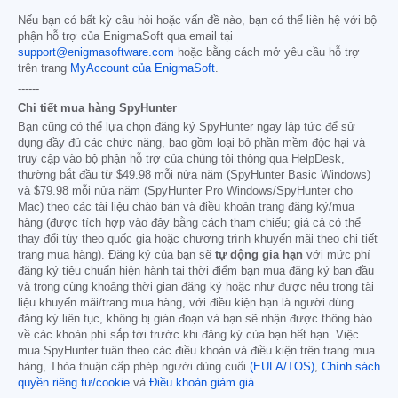
Nếu bạn có bất kỳ câu hỏi hoặc vấn đề nào, bạn có thể liên hệ với bộ
phận hỗ trợ của EnigmaSoft qua email tại
support@enigmasoftware.com
hoặc bằng cách mở yêu cầu hỗ trợ
trên trang
MyAccount của EnigmaSoft
.
------
Chi tiết mua hàng SpyHunter
Bạn cũng có thể lựa chọn đăng ký SpyHunter ngay lập tức để sử
dụng đầy đủ các chức năng, bao gồm loại bỏ phần mềm độc hại và
truy cập vào bộ phận hỗ trợ của chúng tôi thông qua HelpDesk,
thường bắt đầu từ
$49.98
mỗi nửa năm (SpyHunter Basic Windows)
và
$79.98
mỗi nửa năm (SpyHunter Pro Windows/SpyHunter cho
Mac) theo các tài liệu chào bán và điều khoản trang đăng ký/mua
hàng (được tích hợp vào đây bằng cách tham chiếu; giá cả có thể
thay đổi tùy theo quốc gia hoặc chương trình khuyến mãi theo chi tiết
trang mua hàng). Đăng ký của bạn sẽ
tự động gia hạn
với mức phí
đăng ký tiêu chuẩn hiện hành tại thời điểm bạn mua đăng ký ban đầu
và trong cùng khoảng thời gian đăng ký hoặc như được nêu trong tài
liệu khuyến mãi/trang mua hàng, với điều kiện bạn là người dùng
đăng ký liên tục, không bị gián đoạn và bạn sẽ nhận được thông báo
về các khoản phí sắp tới trước khi đăng ký của bạn hết hạn. Việc
mua SpyHunter tuân theo các điều khoản và điều kiện trên trang mua
hàng, Thỏa thuận cấp phép người dùng cuối
(EULA/TOS)
,
Chính sách
quyền riêng tư/cookie
và
Điều khoản giảm giá
.