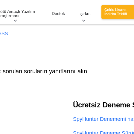
Çoklu Lisans
ötü Amaçlı Yazılım
Destek
şirket
İndirim Teklifi
raştırması
 SSS
r
orulan soruların yanıtlarını alın.
Ücretsiz Deneme S
SpyHunter Denememi nası
SpyHunter Deneme Sürüm