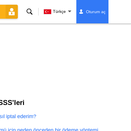
Ara
Türkçe
Oturum aç
SS'leri
l iptal ederim?
ü için neden önceden bir ödeme yöntemi