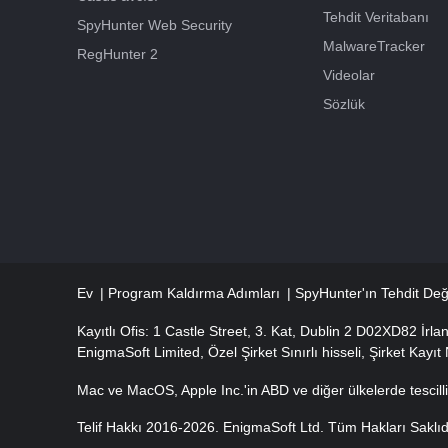
Tehdit Veritabanı
SpyHunter Web Security
MalwareTracker
RegHunter 2
Videolar
Sözlük
Ev
Program Kaldırma Adımları
SpyHunter'ın Tehdit Değ
Kayıtlı Ofis: 1 Castle Street, 3. Kat, Dublin 2 D02XD82 İrla
EnigmaSoft Limited, Özel Şirket Sınırlı hisseli, Şirket Kay
Mac ve MacOS, Apple Inc.'in ABD ve diğer ülkelerde tescilli 
Telif Hakkı 2016-
2026
. EnigmaSoft Ltd. Tüm Hakları Saklıd