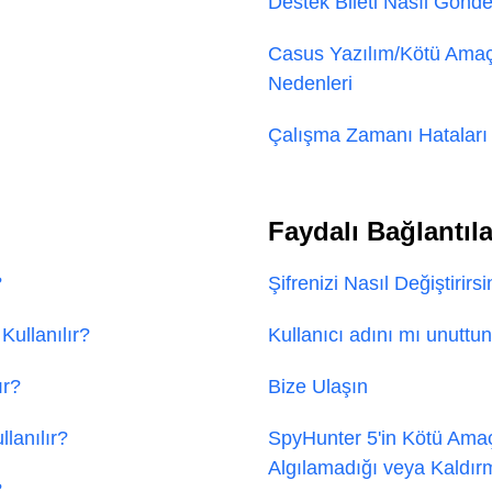
Destek Bileti Nasıl Gönder
Casus Yazılım/Kötü Amaç
Nedenleri
Çalışma Zamanı Hataları 
Faydalı Bağlantıla
?
Şifrenizi Nasıl Değiştirirsi
ullanılır?
Kullanıcı adını mı unuttu
ır?
Bize Ulaşın
lanılır?
SpyHunter 5'in Kötü Amaçl
Algılamadığı veya Kaldı
?