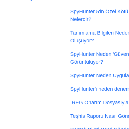
SpyHunter 5'in Özel Kötü 
Nelerdir?
Tanımlama Bilgileri Ned
Oluşuyor?
SpyHunter Neden 'Güvenli
Görüntülüyor?
SpyHunter Neden Uygulam
SpyHunter'ı neden deneme
.REG Onarım Dosyasıyla
Teşhis Raporu Nasıl Gönd