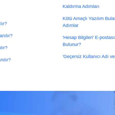
Kaldırma Adımları
Kötü Amaçlı Yazılım Bul
lır?
Adımlar
anılır?
'Hesap Bilgileri' E-postas
Bulunur?
lır?
'Geçersiz Kullanıcı Adı v
ılır?