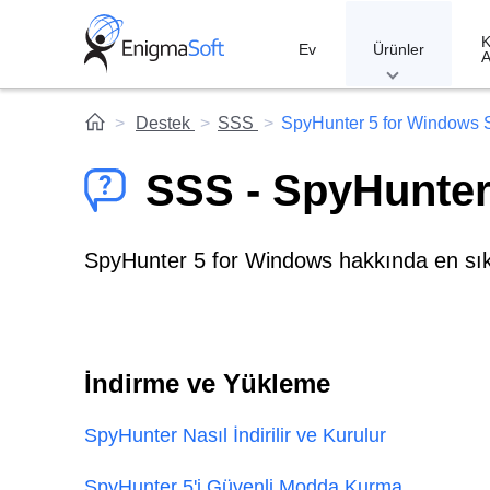
Skip
to
K
Ev
Ürünler
A
content
Destek
SSS
SpyHunter 5 for Windows
SSS - SpyHunte
SpyHunter 5 for Windows hakkında en sık s
İndirme ve Yükleme
SpyHunter Nasıl İndirilir ve Kurulur
SpyHunter 5'i Güvenli Modda Kurma