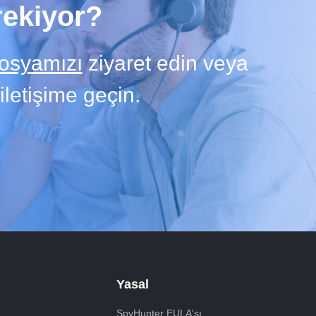
rekiyor?
osyamızı
ziyaret edin veya
iletişime geçin.
Yasal
SpyHunter EULA'sı