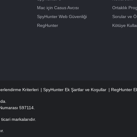
Mac için Casus Avcısı
Ortaklık Pro
SpyHunter Web Güvenliği
Sorular ve Ö
RegHunter
Kötüye Kullan
erlendirme Kriterleri
SpyHunter Ek Şartlar ve Koşullar
RegHunter Ek
nda.
ıt Numarası 597114.
ticari markalarıdır.
ır.