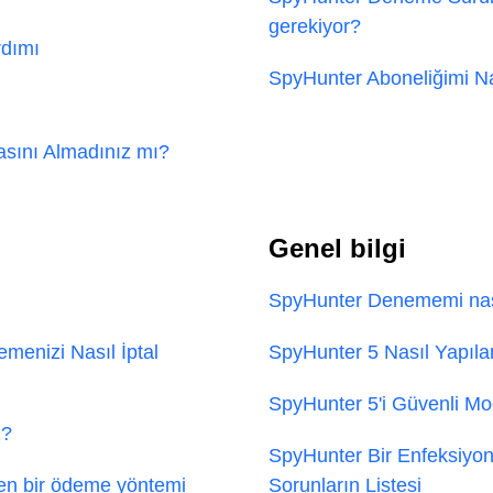
gerekiyor?
rdımı
SpyHunter Aboneliğimi Nas
tasını Almadınız mı?
Genel bilgi
SpyHunter Denememi nası
menizi Nasıl İptal
SpyHunter 5 Nasıl Yapılan
SpyHunter 5'i Güvenli Mo
z?
SpyHunter Bir Enfeksiyon
n bir ödeme yöntemi
Sorunların Listesi