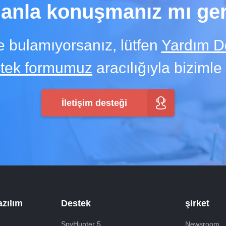
anla konuşmanız mı ge
 bulamıyorsanız, lütfen
Yardım D
stek formumuz
aracılığıyla bizimle 
İletişim desteği
azılım
Destek
şirket
SpyHunter 5
Newsroom