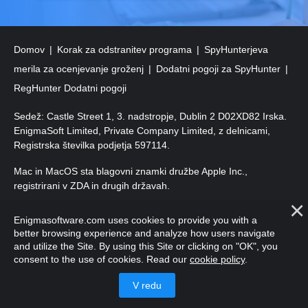
Domov
Korak za odstranitev programa
SpyHunterjeva
merila za ocenjevanje groženj
Dodatni pogoji za SpyHunter
RegHunter Dodatni pogoji
Sedež: Castle Street 1, 3. nadstropje, Dublin 2 D02XD82 Irska.
EnigmaSoft Limited, Private Company Limited, z delnicami,
Registrska številka podjetja 597114.
Mac in MacOS sta blagovni znamki družbe Apple Inc.,
registrirani v ZDA in drugih državah.
Avtorske pravice 2016–
2026
. EnigmaSoft Ltd. Vse pravice
Enigmasoftware.com uses cookies to provide you with a
pridržane.
better browsing experience and analyze how users navigate
and utilize the Site. By using this Site or clicking on "OK", you
consent to the use of cookies. Read our
cookie policy
.