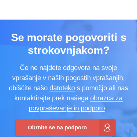
Se morate pogovoriti s
strokovnjakom?
Če ne najdete odgovora na svoje
vprašanje v naših pogostih vprašanjih,
obiščite našo
datoteko
s pomočjo ali nas
kontaktirajte prek našega
obrazca za
povpraševanje in podporo
.
Obrnite se na podporo