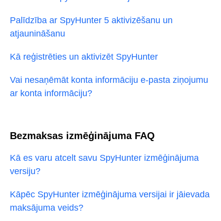
Palīdzība ar SpyHunter 5 aktivizēšanu un
atjaunināšanu
Kā reģistrēties un aktivizēt SpyHunter
Vai nesaņēmāt konta informāciju e-pasta ziņojumu
ar konta informāciju?
Bezmaksas izmēģinājuma FAQ
Kā es varu atcelt savu SpyHunter izmēģinājuma
versiju?
Kāpēc SpyHunter izmēģinājuma versijai ir jāievada
maksājuma veids?