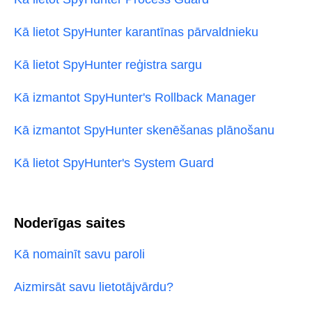
Kā lietot SpyHunter karantīnas pārvaldnieku
Kā lietot SpyHunter reģistra sargu
Kā izmantot SpyHunter's Rollback Manager
Kā izmantot SpyHunter skenēšanas plānošanu
Kā lietot SpyHunter's System Guard
Noderīgas saites
Kā nomainīt savu paroli
Aizmirsāt savu lietotājvārdu?