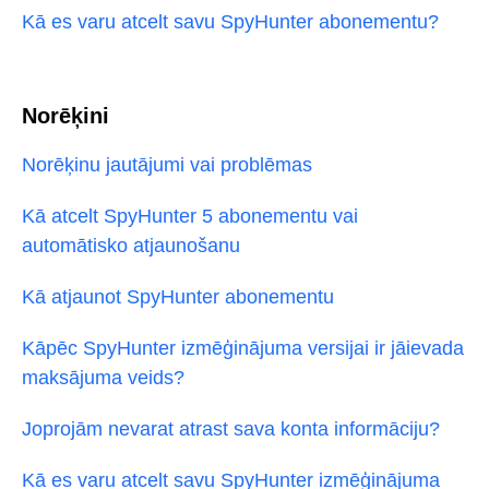
Kā es varu atcelt savu SpyHunter abonementu?
Norēķini
Norēķinu jautājumi vai problēmas
Kā atcelt SpyHunter 5 abonementu vai
automātisko atjaunošanu
Kā atjaunot SpyHunter abonementu
Kāpēc SpyHunter izmēģinājuma versijai ir jāievada
maksājuma veids?
Joprojām nevarat atrast sava konta informāciju?
Kā es varu atcelt savu SpyHunter izmēģinājuma