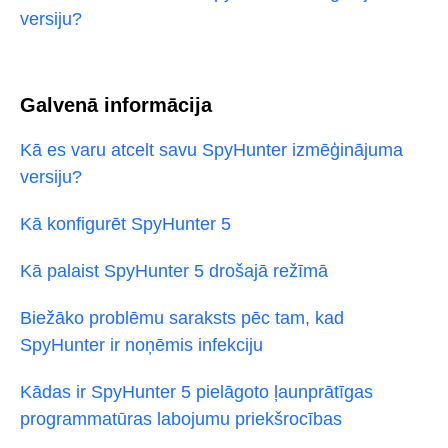
versiju?
Galvenā informācija
Kā es varu atcelt savu SpyHunter izmēģinājuma
versiju?
Kā konfigurēt SpyHunter 5
Kā palaist SpyHunter 5 drošajā režīmā
Biežāko problēmu saraksts pēc tam, kad
SpyHunter ir noņēmis infekciju
Kādas ir SpyHunter 5 pielāgoto ļaunprātīgas
programmatūras labojumu priekšrocības