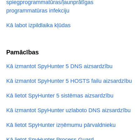
spiegprogrammatūras/ļaunprātīgas
programmatūras infekciju
Kā labot izpildlaika kļūdas
Pamācības
Kā izmantot SpyHunter 5 DNS aizsardzību
Kā izmantot SpyHunter 5 HOSTS failu aizsardzību
Kā lietot SpyHunter 5 sistēmas aizsardzību
Kā izmantot SpyHunter uzlaboto DNS aizsardzību
Kā lietot SpyHunter izņēmumu pārvaldnieku
Kā lietot SpyHunter Process Guard