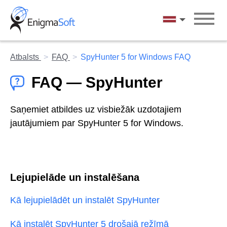
Skip
to
Latviešu
content
Atbalsts
FAQ
SpyHunter 5 for Windows FAQ
FAQ — SpyHunter
Saņemiet atbildes uz visbiežāk uzdotajiem
jautājumiem par SpyHunter 5 for Windows.
Lejupielāde un instalēšana
Kā lejupielādēt un instalēt SpyHunter
Kā instalēt SpyHunter 5 drošajā režīmā