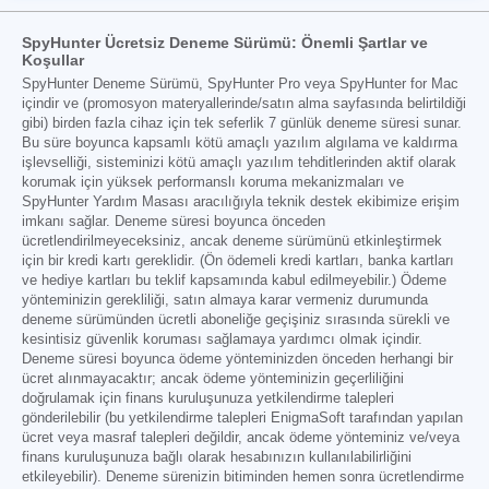
SpyHunter Ücretsiz Deneme Sürümü: Önemli Şartlar ve
Koşullar
SpyHunter Deneme Sürümü, SpyHunter Pro veya SpyHunter for Mac
içindir ve (promosyon materyallerinde/satın alma sayfasında belirtildiği
gibi) birden fazla cihaz için tek seferlik 7 günlük deneme süresi sunar.
Bu süre boyunca kapsamlı kötü amaçlı yazılım algılama ve kaldırma
işlevselliği, sisteminizi kötü amaçlı yazılım tehditlerinden aktif olarak
korumak için yüksek performanslı koruma mekanizmaları ve
SpyHunter Yardım Masası aracılığıyla teknik destek ekibimize erişim
imkanı sağlar. Deneme süresi boyunca önceden
ücretlendirilmeyeceksiniz, ancak deneme sürümünü etkinleştirmek
için bir kredi kartı gereklidir. (Ön ödemeli kredi kartları, banka kartları
ve hediye kartları bu teklif kapsamında kabul edilmeyebilir.) Ödeme
yönteminizin gerekliliği, satın almaya karar vermeniz durumunda
deneme sürümünden ücretli aboneliğe geçişiniz sırasında sürekli ve
kesintisiz güvenlik koruması sağlamaya yardımcı olmak içindir.
Deneme süresi boyunca ödeme yönteminizden önceden herhangi bir
ücret alınmayacaktır; ancak ödeme yönteminizin geçerliliğini
doğrulamak için finans kuruluşunuza yetkilendirme talepleri
gönderilebilir (bu yetkilendirme talepleri EnigmaSoft tarafından yapılan
ücret veya masraf talepleri değildir, ancak ödeme yönteminiz ve/veya
finans kuruluşunuza bağlı olarak hesabınızın kullanılabilirliğini
etkileyebilir). Deneme sürenizin bitiminden hemen sonra ücretlendirme