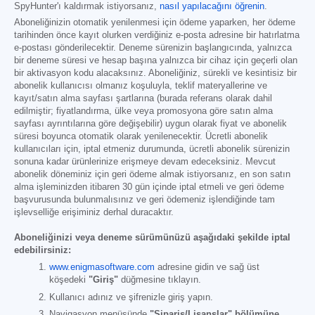
SpyHunter'ı kaldırmak istiyorsanız,
nasıl yapılacağını öğrenin
.
Aboneliğinizin otomatik yenilenmesi için ödeme yaparken, her ödeme
tarihinden önce kayıt olurken verdiğiniz e-posta adresine bir hatırlatma
e-postası gönderilecektir. Deneme sürenizin başlangıcında, yalnızca
bir deneme süresi ve hesap başına yalnızca bir cihaz için geçerli olan
bir aktivasyon kodu alacaksınız. Aboneliğiniz, sürekli ve kesintisiz bir
abonelik kullanıcısı olmanız koşuluyla, teklif materyallerine ve
kayıt/satın alma sayfası şartlarına (burada referans olarak dahil
edilmiştir; fiyatlandırma, ülke veya promosyona göre satın alma
sayfası ayrıntılarına göre değişebilir) uygun olarak fiyat ve abonelik
süresi boyunca otomatik olarak yenilenecektir. Ücretli abonelik
kullanıcıları için, iptal etmeniz durumunda, ücretli abonelik sürenizin
sonuna kadar ürünlerinize erişmeye devam edeceksiniz. Mevcut
abonelik döneminiz için geri ödeme almak istiyorsanız, en son satın
alma işleminizden itibaren 30 gün içinde iptal etmeli ve geri ödeme
başvurusunda bulunmalısınız ve geri ödemeniz işlendiğinde tam
işlevselliğe erişiminiz derhal duracaktır.
Aboneliğinizi veya deneme sürümünüzü aşağıdaki şekilde iptal
edebilirsiniz:
www.enigmasoftware.com
adresine gidin ve sağ üst
köşedeki
"Giriş"
düğmesine tıklayın.
Kullanıcı adınız ve şifrenizle giriş yapın.
Navigasyon menüsünde
"Sipariş/Lisanslar" bölümüne