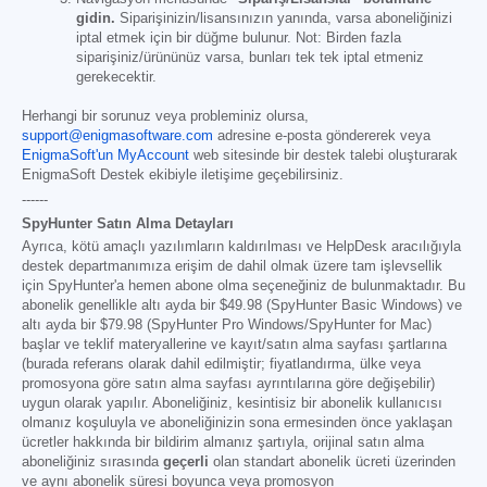
gidin.
Siparişinizin/lisansınızın yanında, varsa aboneliğinizi
iptal etmek için bir düğme bulunur. Not: Birden fazla
siparişiniz/ürününüz varsa, bunları tek tek iptal etmeniz
gerekecektir.
Herhangi bir sorunuz veya probleminiz olursa,
support@enigmasoftware.com
adresine e-posta göndererek veya
EnigmaSoft'un MyAccount
web sitesinde bir destek talebi oluşturarak
EnigmaSoft Destek ekibiyle iletişime geçebilirsiniz.
------
SpyHunter Satın Alma Detayları
Ayrıca, kötü amaçlı yazılımların kaldırılması ve HelpDesk aracılığıyla
destek departmanımıza erişim de dahil olmak üzere tam işlevsellik
için SpyHunter'a hemen abone olma seçeneğiniz de bulunmaktadır. Bu
abonelik genellikle altı ayda bir
$49.98
(SpyHunter Basic Windows) ve
altı ayda bir
$79.98
(SpyHunter Pro Windows/SpyHunter for Mac)
başlar ve teklif materyallerine ve kayıt/satın alma sayfası şartlarına
(burada referans olarak dahil edilmiştir; fiyatlandırma, ülke veya
promosyona göre satın alma sayfası ayrıntılarına göre değişebilir)
uygun olarak yapılır. Aboneliğiniz, kesintisiz bir abonelik kullanıcısı
olmanız koşuluyla ve aboneliğinizin sona ermesinden önce yaklaşan
ücretler hakkında bir bildirim almanız şartıyla, orijinal satın alma
aboneliğiniz sırasında
geçerli
olan standart abonelik ücreti üzerinden
ve aynı abonelik süresi boyunca veya promosyon