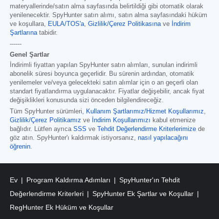
materyallerinde/satın alma sayfasında belirtildiği gibi otomatik olarak
yenilenecektir. SpyHunter satın alımı, satın alma sayfasındaki hüküm
ve koşullara,
EULA/TOS'a
,
Gizlilik/Çerez Politikasına
ve
İndirim
Şartlarına
tabidir.
------
Genel Şartlar
İndirimli fiyattan yapılan SpyHunter satın alımları, sunulan indirimli
abonelik süresi boyunca geçerlidir. Bu sürenin ardından, otomatik
yenilemeler ve/veya gelecekteki satın alımlar için o an geçerli olan
standart fiyatlandırma uygulanacaktır. Fiyatlar değişebilir, ancak fiyat
değişiklikleri konusunda sizi önceden bilgilendireceğiz.
Tüm SpyHunter sürümleri
,
Kullanım Şartlarımız/Hizmet Koşullarımız
,
Gizlilik/Çerez Politikamız
ve
İndirim Koşullarımızı
kabul etmenize
bağlıdır. Lütfen ayrıca
SSS
ve
Tehdit Değerlendirme Kriterlerimize
de
göz atın. SpyHunter'ı kaldırmak istiyorsanız,
nasıl yapılacağını
öğrenin
.
Ev
Program Kaldırma Adımları
SpyHunter'ın Tehdit
Değerlendirme Kriterleri
SpyHunter Ek Şartlar ve Koşullar
RegHunter Ek Hüküm ve Koşullar