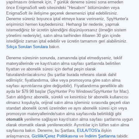
yapılmasını önlemek için, 7 günlük deneme süresi sona ermeden
önce EnigmaSoft web sitesindeki "Hesabım" bölümünden veya
EnigmaSoft ile iletişime geçerek denemenizi iptal edebilirsiniz.
Deneme süreniz boyunca iptal etmeye karar verirseniz, SpyHunter'a
erişiminizi hemen kaybedersiniz. Herhangi bir nedenle, yapmak
istemediğiniz bir ücretin işlendiğini düşünüyorsanız (örneğin sistem
yönetimi nedeniyle), satın alma tarihinden itibaren 30 gün içinde
istediğiniz zaman iptal edebilir ve ücretin tamamını geri alabilirsiniz.
Sıkça Sorulan Sorulara
bakın.
Deneme süresinin sonunda, zamanında iptal etmediyseniz, teklif
materyallerinde ve kayıt/satın alma sayfası şartlarında belirtilen
fiyattan ve abonelik süresi için derhal peşin olarak
faturalandırılacaksınız (bu şartlar burada referans olarak dahil
edilmiştir; fiyatlandırma, ülke veya promosyona göre satın alma
sayfası ayrıntılarına göre değişebilir). Fiyatlandırma genellikle altı
ayda bir
$79.98
başlar (SpyHunter Pro Windows/SpyHunter for Mac).
Satın aldığınız abonelik, sürekli ve kesintisiz bir abonelik kullanıcısı
olmanız koşuluyla, orijinal satın alma işleminiz sırasında geçerli olan
standart abonelik ücreti üzerinden ve aynı abonelik süresi için veya
promosyon materyallerinde/satın alma sayfasında belirtildiği gibi
otomatik
yenileme sağlayan kayıt/satın alma sayfası şartlarına uygun
olarak otomatik olarak yenilenecektir. Ayrıntılar için lütfen satın alma
sayfasına bakın. Deneme, bu Şartlara,
EULA/TOS'a
ilişkin
anlaşmanıza,
Gizlilik/Çerez Politikasına
ve
İndirim Şartlarına
tabidir.