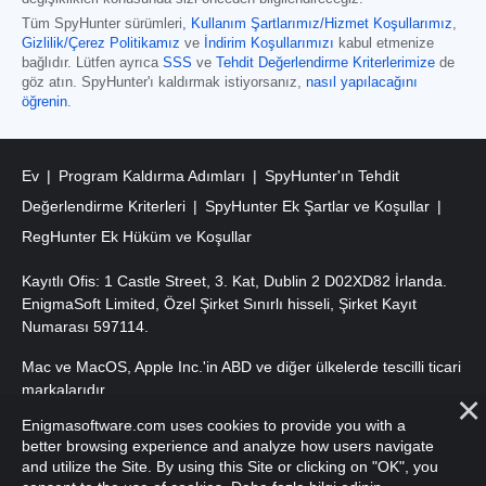
Tüm SpyHunter sürümleri
,
Kullanım Şartlarımız/Hizmet Koşullarımız
,
Gizlilik/Çerez Politikamız
ve
İndirim Koşullarımızı
kabul etmenize
bağlıdır. Lütfen ayrıca
SSS
ve
Tehdit Değerlendirme Kriterlerimize
de
göz atın. SpyHunter'ı kaldırmak istiyorsanız,
nasıl yapılacağını
öğrenin
.
Ev
Program Kaldırma Adımları
SpyHunter'ın Tehdit
Değerlendirme Kriterleri
SpyHunter Ek Şartlar ve Koşullar
RegHunter Ek Hüküm ve Koşullar
Kayıtlı Ofis: 1 Castle Street, 3. Kat, Dublin 2 D02XD82 İrlanda.
EnigmaSoft Limited, Özel Şirket Sınırlı hisseli, Şirket Kayıt
Numarası 597114.
Mac ve MacOS, Apple Inc.'in ABD ve diğer ülkelerde tescilli ticari
markalarıdır.
Enigmasoftware.com uses cookies to provide you with a
Telif Hakkı 2016-
2026
. EnigmaSoft Ltd. Tüm Hakları Saklıdır.
better browsing experience and analyze how users navigate
and utilize the Site. By using this Site or clicking on "OK", you