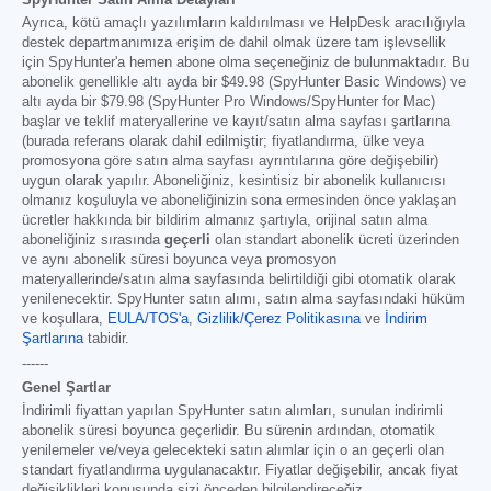
Ayrıca, kötü amaçlı yazılımların kaldırılması ve HelpDesk aracılığıyla
destek departmanımıza erişim de dahil olmak üzere tam işlevsellik
için SpyHunter'a hemen abone olma seçeneğiniz de bulunmaktadır. Bu
abonelik genellikle altı ayda bir
$49.98
(SpyHunter Basic Windows) ve
altı ayda bir
$79.98
(SpyHunter Pro Windows/SpyHunter for Mac)
başlar ve teklif materyallerine ve kayıt/satın alma sayfası şartlarına
(burada referans olarak dahil edilmiştir; fiyatlandırma, ülke veya
promosyona göre satın alma sayfası ayrıntılarına göre değişebilir)
uygun olarak yapılır. Aboneliğiniz, kesintisiz bir abonelik kullanıcısı
olmanız koşuluyla ve aboneliğinizin sona ermesinden önce yaklaşan
ücretler hakkında bir bildirim almanız şartıyla, orijinal satın alma
aboneliğiniz sırasında
geçerli
olan standart abonelik ücreti üzerinden
ve aynı abonelik süresi boyunca veya promosyon
materyallerinde/satın alma sayfasında belirtildiği gibi otomatik olarak
yenilenecektir. SpyHunter satın alımı, satın alma sayfasındaki hüküm
ve koşullara,
EULA/TOS'a
,
Gizlilik/Çerez Politikasına
ve
İndirim
Şartlarına
tabidir.
------
Genel Şartlar
İndirimli fiyattan yapılan SpyHunter satın alımları, sunulan indirimli
abonelik süresi boyunca geçerlidir. Bu sürenin ardından, otomatik
yenilemeler ve/veya gelecekteki satın alımlar için o an geçerli olan
standart fiyatlandırma uygulanacaktır. Fiyatlar değişebilir, ancak fiyat
değişiklikleri konusunda sizi önceden bilgilendireceğiz.