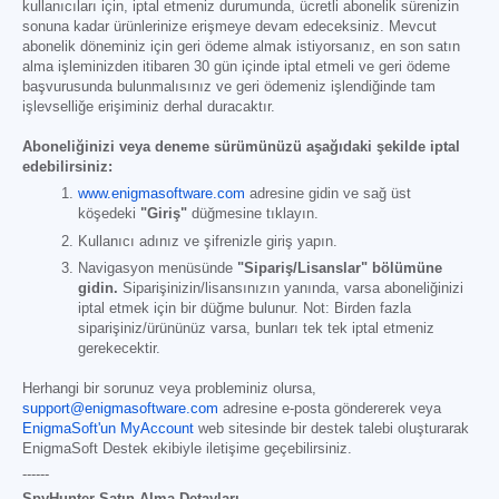
kullanıcıları için, iptal etmeniz durumunda, ücretli abonelik sürenizin
sonuna kadar ürünlerinize erişmeye devam edeceksiniz. Mevcut
abonelik döneminiz için geri ödeme almak istiyorsanız, en son satın
alma işleminizden itibaren 30 gün içinde iptal etmeli ve geri ödeme
başvurusunda bulunmalısınız ve geri ödemeniz işlendiğinde tam
işlevselliğe erişiminiz derhal duracaktır.
Aboneliğinizi veya deneme sürümünüzü aşağıdaki şekilde iptal
edebilirsiniz:
www.enigmasoftware.com
adresine gidin ve sağ üst
köşedeki
"Giriş"
düğmesine tıklayın.
Kullanıcı adınız ve şifrenizle giriş yapın.
Navigasyon menüsünde
"Sipariş/Lisanslar" bölümüne
gidin.
Siparişinizin/lisansınızın yanında, varsa aboneliğinizi
iptal etmek için bir düğme bulunur. Not: Birden fazla
siparişiniz/ürününüz varsa, bunları tek tek iptal etmeniz
gerekecektir.
Herhangi bir sorunuz veya probleminiz olursa,
support@enigmasoftware.com
adresine e-posta göndererek veya
EnigmaSoft'un MyAccount
web sitesinde bir destek talebi oluşturarak
EnigmaSoft Destek ekibiyle iletişime geçebilirsiniz.
------
SpyHunter Satın Alma Detayları