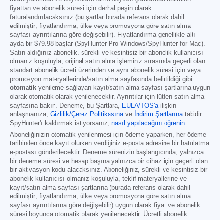
fiyattan ve abonelik süresi için derhal peşin olarak
faturalandırılacaksınız (bu şartlar burada referans olarak dahil
edilmiştir; fiyatlandırma, ülke veya promosyona göre satın alma
sayfası ayrıntılarına göre değişebilir). Fiyatlandırma genellikle altı
ayda bir
$79.98
başlar (SpyHunter Pro Windows/SpyHunter for Mac).
Satın aldığınız abonelik, sürekli ve kesintisiz bir abonelik kullanıcısı
olmanız koşuluyla, orijinal satın alma işleminiz sırasında geçerli olan
standart abonelik ücreti üzerinden ve aynı abonelik süresi için veya
promosyon materyallerinde/satın alma sayfasında belirtildiği gibi
otomatik
yenileme sağlayan kayıt/satın alma sayfası şartlarına uygun
olarak otomatik olarak yenilenecektir. Ayrıntılar için lütfen satın alma
sayfasına bakın. Deneme, bu Şartlara,
EULA/TOS'a
ilişkin
anlaşmanıza,
Gizlilik/Çerez Politikasına
ve
İndirim Şartlarına
tabidir.
SpyHunter'ı kaldırmak istiyorsanız,
nasıl yapılacağını öğrenin
.
Aboneliğinizin otomatik yenilenmesi için ödeme yaparken, her ödeme
tarihinden önce kayıt olurken verdiğiniz e-posta adresine bir hatırlatma
e-postası gönderilecektir. Deneme sürenizin başlangıcında, yalnızca
bir deneme süresi ve hesap başına yalnızca bir cihaz için geçerli olan
bir aktivasyon kodu alacaksınız. Aboneliğiniz, sürekli ve kesintisiz bir
abonelik kullanıcısı olmanız koşuluyla, teklif materyallerine ve
kayıt/satın alma sayfası şartlarına (burada referans olarak dahil
edilmiştir; fiyatlandırma, ülke veya promosyona göre satın alma
sayfası ayrıntılarına göre değişebilir) uygun olarak fiyat ve abonelik
süresi boyunca otomatik olarak yenilenecektir. Ücretli abonelik