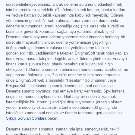
ücretlendirilmeyeceksiniz, ancak deneme sürümünü etkinleştirmek
için bir kredi kartı gereklidir. (Ön ödemeli kredi kartları, banka kartları
ve hediye kartları bu teklif kapsamında kabul edilmeyebilir.) Ödeme
yönteminizin gerekliliği, satın almaya karar vermeniz durumunda
deneme sürümünden ücretli aboneliğe geçişiniz sırasında sürekli ve
kesintisiz güvenlik koruması sağlamaya yardımcı olmak içindir.
Deneme süresi boyunca ödeme yönteminizden önceden herhangi bir
ücret alınmayacaktır; ancak ödeme yönteminizin geçerliliğini
doğrulamak için finans kuruluşunuza yetkilendirme talepleri
gönderilebilir (bu yetkilendirme talepleri EnigmaSoft tarafından yapılan
ücret veya masraf talepleri değildir, ancak ödeme yönteminiz ve/veya
finans kuruluşunuza bağlı olarak hesabınızın kullanılabilirliğini
etkileyebilir). Deneme sürenizin bitiminden hemen sonra ücretlendirme
yapılmasını önlemek için, 7 günlük deneme süresi sona ermeden
önce EnigmaSoft web sitesindeki "Hesabım" bölümünden veya
EnigmaSoft ile iletişime geçerek denemenizi iptal edebilirsiniz.
Deneme süreniz boyunca iptal etmeye karar verirseniz, SpyHunter'a
erişiminizi hemen kaybedersiniz. Herhangi bir nedenle, yapmak
istemediğiniz bir ücretin işlendiğini düşünüyorsanız (örneğin sistem
yönetimi nedeniyle), satın alma tarihinden itibaren 30 gün içinde
istediğiniz zaman iptal edebilir ve ücretin tamamını geri alabilirsiniz.
Sıkça Sorulan Sorulara
bakın.
Deneme süresinin sonunda, zamanında iptal etmediyseniz, teklif
materyallerinde ve kayıt/satın alma sayfası şartlarında belirtilen