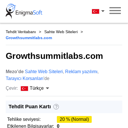
Skip
to
Türkçe
content
Tehdit Veritabanı
Sahte Web Siteleri
Growthsummitlabs.com
Growthsummitlabs.com
Mezo'de
Sahte Web Siteleri
,
Reklam yazılımı
,
Tarayıcı Korsanları
'de
Çevir:
Türkçe
Tehdit Puan Kartı
?
Tehlike seviyesi:
20 % (Normal)
Etkilenen Bilgisayarlar:
0