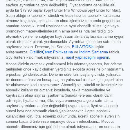
edilmiştir; fiyatlandırma, ülke veya promosyona göre satın alma
sayfası ayrıntılarına göre değişebilir). Fiyatlandırma genellikle altı
ayda bir
$79.98
başlar (SpyHunter Pro Windows/SpyHunter for Mac).
Satın aldığınız abonelik, sürekli ve kesintisiz bir abonelik kullanıcısı
olmanız koşuluyla, orijinal satın alma işleminiz sırasında geçerli olan
standart abonelik ücreti üzerinden ve aynı abonelik süresi için veya
promosyon materyallerinde/satın alma sayfasında belirtildiği gibi
otomatik
yenileme sağlayan kayıt/satın alma sayfası şartlarına uygun
olarak otomatik olarak yenilenecektir. Ayrıntılar için lütfen satın alma
sayfasına bakın. Deneme, bu Şartlara,
EULA/TOS'a
ilişkin
anlaşmanıza,
Gizlilik/Çerez Politikasına
ve
İndirim Şartlarına
tabidir.
SpyHunter'ı kaldırmak istiyorsanız,
nasıl yapılacağını öğrenin
.
Aboneliğinizin otomatik yenilenmesi için ödeme yaparken, her ödeme
tarihinden önce kayıt olurken verdiğiniz e-posta adresine bir hatırlatma
e-postası gönderilecektir. Deneme sürenizin başlangıcında, yalnızca
bir deneme süresi ve hesap başına yalnızca bir cihaz için geçerli olan
bir aktivasyon kodu alacaksınız. Aboneliğiniz, sürekli ve kesintisiz bir
abonelik kullanıcısı olmanız koşuluyla, teklif materyallerine ve
kayıt/satın alma sayfası şartlarına (burada referans olarak dahil
edilmiştir; fiyatlandırma, ülke veya promosyona göre satın alma
sayfası ayrıntılarına göre değişebilir) uygun olarak fiyat ve abonelik
süresi boyunca otomatik olarak yenilenecektir. Ücretli abonelik
kullanıcıları için, iptal etmeniz durumunda, ücretli abonelik sürenizin
sonuna kadar ürünlerinize erişmeye devam edeceksiniz. Mevcut
abonelik döneminiz için geri ödeme almak istiyorsanız, en son satın