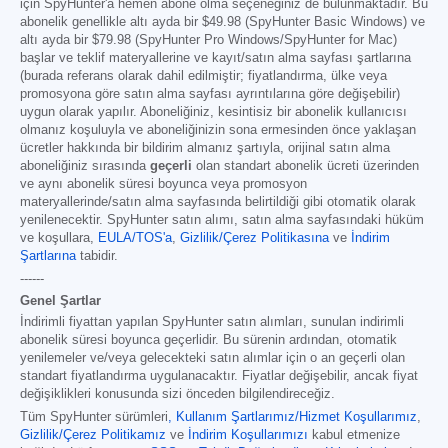
için SpyHunter'a hemen abone olma seçeneğiniz de bulunmaktadır. Bu
abonelik genellikle altı ayda bir
$49.98
(SpyHunter Basic Windows) ve
altı ayda bir
$79.98
(SpyHunter Pro Windows/SpyHunter for Mac)
başlar ve teklif materyallerine ve kayıt/satın alma sayfası şartlarına
(burada referans olarak dahil edilmiştir; fiyatlandırma, ülke veya
promosyona göre satın alma sayfası ayrıntılarına göre değişebilir)
uygun olarak yapılır. Aboneliğiniz, kesintisiz bir abonelik kullanıcısı
olmanız koşuluyla ve aboneliğinizin sona ermesinden önce yaklaşan
ücretler hakkında bir bildirim almanız şartıyla, orijinal satın alma
aboneliğiniz sırasında
geçerli
olan standart abonelik ücreti üzerinden
ve aynı abonelik süresi boyunca veya promosyon
materyallerinde/satın alma sayfasında belirtildiği gibi otomatik olarak
yenilenecektir. SpyHunter satın alımı, satın alma sayfasındaki hüküm
ve koşullara,
EULA/TOS'a
,
Gizlilik/Çerez Politikasına
ve
İndirim
Şartlarına
tabidir.
------
Genel Şartlar
İndirimli fiyattan yapılan SpyHunter satın alımları, sunulan indirimli
abonelik süresi boyunca geçerlidir. Bu sürenin ardından, otomatik
yenilemeler ve/veya gelecekteki satın alımlar için o an geçerli olan
standart fiyatlandırma uygulanacaktır. Fiyatlar değişebilir, ancak fiyat
değişiklikleri konusunda sizi önceden bilgilendireceğiz.
Tüm SpyHunter sürümleri
,
Kullanım Şartlarımız/Hizmet Koşullarımız
,
Gizlilik/Çerez Politikamız
ve
İndirim Koşullarımızı
kabul etmenize