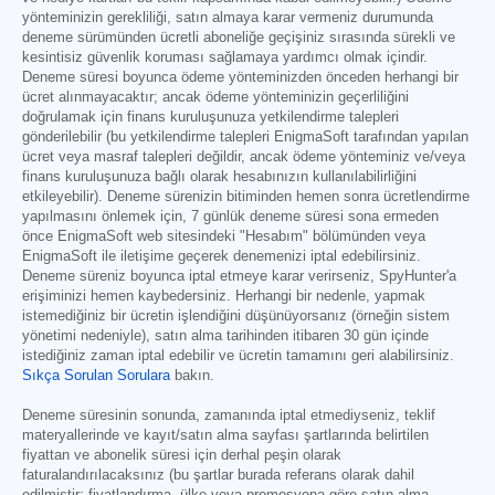
yönteminizin gerekliliği, satın almaya karar vermeniz durumunda
deneme sürümünden ücretli aboneliğe geçişiniz sırasında sürekli ve
kesintisiz güvenlik koruması sağlamaya yardımcı olmak içindir.
Deneme süresi boyunca ödeme yönteminizden önceden herhangi bir
ücret alınmayacaktır; ancak ödeme yönteminizin geçerliliğini
doğrulamak için finans kuruluşunuza yetkilendirme talepleri
gönderilebilir (bu yetkilendirme talepleri EnigmaSoft tarafından yapılan
ücret veya masraf talepleri değildir, ancak ödeme yönteminiz ve/veya
finans kuruluşunuza bağlı olarak hesabınızın kullanılabilirliğini
etkileyebilir). Deneme sürenizin bitiminden hemen sonra ücretlendirme
yapılmasını önlemek için, 7 günlük deneme süresi sona ermeden
önce EnigmaSoft web sitesindeki "Hesabım" bölümünden veya
EnigmaSoft ile iletişime geçerek denemenizi iptal edebilirsiniz.
Deneme süreniz boyunca iptal etmeye karar verirseniz, SpyHunter'a
erişiminizi hemen kaybedersiniz. Herhangi bir nedenle, yapmak
istemediğiniz bir ücretin işlendiğini düşünüyorsanız (örneğin sistem
yönetimi nedeniyle), satın alma tarihinden itibaren 30 gün içinde
istediğiniz zaman iptal edebilir ve ücretin tamamını geri alabilirsiniz.
Sıkça Sorulan Sorulara
bakın.
Deneme süresinin sonunda, zamanında iptal etmediyseniz, teklif
materyallerinde ve kayıt/satın alma sayfası şartlarında belirtilen
fiyattan ve abonelik süresi için derhal peşin olarak
faturalandırılacaksınız (bu şartlar burada referans olarak dahil