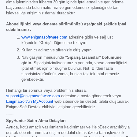
alma işleminizden itibaren 30 gün içinde iptal etmeli ve geri ödeme
başvurusunda bulunmalısınız ve geri ödemeniz işlendiğinde tam
işlevselliğe erişiminiz derhal duracaktır.
Aboneliğinizi veya deneme sürümünüzü aşağıdaki şekilde iptal
edebilirsiniz:
www.enigmasoftware.com
adresine gidin ve sağ üst
köşedeki
"Giriş"
düğmesine tıklayın.
Kullanıcı adınız ve şifrenizle giriş yapın.
Navigasyon menüsünde
"Sipariş/Lisanslar" bölümüne
gidin.
Siparişinizin/lisansınızın yanında, varsa aboneliğinizi
iptal etmek için bir düğme bulunur. Not: Birden fazla
siparişiniz/ürününüz varsa, bunları tek tek iptal etmeniz
gerekecektir.
Herhangi bir sorunuz veya probleminiz olursa,
support@enigmasoftware.com
adresine e-posta göndererek veya
EnigmaSoft'un MyAccount
web sitesinde bir destek talebi oluşturarak
EnigmaSoft Destek ekibiyle iletişime geçebilirsiniz.
------
SpyHunter Satın Alma Detayları
Ayrıca, kötü amaçlı yazılımların kaldırılması ve HelpDesk aracılığıyla
destek departmanımıza erişim de dahil olmak üzere tam işlevsellik