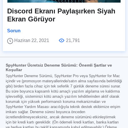
Discord Ekranı Paylaşırken Siyah
Ekran Görüyor
Sorun
Haziran 22, 2021
21,791
SpyHunter Ücretsiz Deneme Sürümü: Önemli Şartlar ve
Koşullar
SpyHunter Deneme Sürümü, SpyHunter Pro veya SpyHunter for Mac
içindir ve (promosyon materyallerinde/satın alma sayfasında belirtildiği
gibi) birden fazla cihaz için tek seferlik 7 günlük deneme süresi sunar.
Bu süre boyunca kapsamlı kötü amaçlı yazılım algılama ve kaldırma
işlevselliği, sisteminizi kötü amaçlı yazılım tehditlerinden aktif olarak
korumak için yüksek performanslı koruma mekanizmaları ve
SpyHunter Yardım Masası aracılığıyla teknik destek ekibimize erişim
imkanı sağlar. Deneme süresi boyunca önceden
ücretlendirilmeyeceksiniz, ancak deneme sürümünü etkinleştirmek
için bir kredi kartı gereklidir. (Ön ödemeli kredi kartları, banka kartları
ve hediye kartları bu teklif kapsamında kabul edilmeyebilir.) Ödeme