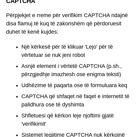
CAPTCHA
Përpjekjet e rreme për verifikim CAPTCHA ndajnë
disa flamuj të kuq të zakonshëm që përdoruesit
duhet të kenë kujdes:
Një kërkesë për të klikuar 'Lejo' për të
vërtetuar se nuk jeni robot
Asnjë element i vërtetë CAPTCHA (p.sh.,
përzgjedhje imazhesh ose enigma teksti)
Udhëzime të paqarta ose të formuluara keq
CAPTCHA që shfaqet në faqet e internetit të
palidhura ose të dyshimta
Shfletuesi që kërkon leje njoftimi gjatë
'verifikimit'
Sistemet legjitime CAPTCHA nuk kërkojnë