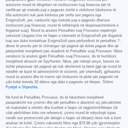
autorizim mund të dërgohen në institucionin tuaj financiar për të
verifikuar që metoda juaj e pagesës është e vlefshme (dorëzime të
tilla autorizimi nuk janë kërkesa për tarifa ose pagesa nga
EnigmaSoft, por, varësisht nga metoda juaj e pagesës dhe/ose
institucioni juaj financiar, mund të reflektojnë në disponueshmërinë e
llogarisë suaj). Mund ta anuloni Periudhën tuaj Provuese nëpërmjet
seksionit Llogaria Ime në faqen e internetit të EnigmaSoft për llogarinë
tuaj ose duke kontaktuar EnigmaSoft para përfundimit të periudhës 7-
ditore të provës për të shmangur një pagesë që duhet paguar dhe që
përpunohet menjëherë pas skadimit të Periudhës suaj Provuese. Nëse
vendosni ta anuloni gjatë Periudhës suaj Provuese, do të humbisni
menjëherë aksesin në SpyHunter. Nëse, për ndonjë arsye, besoni se
është përpunuar një pagesë që nuk dëshironit ta bënit (gjë që mund të
ndodhë në bazë të administrimit të sistemit, për shembull), gjithashtu
mund ta anuloni dhe të merrni një rimbursim të plotë për pagesën në
çdo kohë brenda 30 ditëve nga data e pagesës së blerjes. Shihni
Pyetjet e Shpeshta
.
Në fund të Periudhës Provuese, do të faturoheni menjëherë
paraprakisht me çmimin dhe për periudhën e abonimit siç përcaktohet
në materialet e ofertës dhe kushtet e faqes së regjistrimit/blerjes (të
cilat përfshihen këtu me referencë; çmimi mund të ndryshojë sipas
vendit ose promocionit për detajet e faqes së blerjes) nëse nuk e keni
anuluar në kohë. Çmimi zakonisht fillon nga
$79.98
çdo gjysmëvjetor