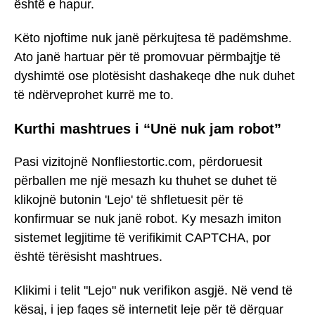
është e hapur.
Këto njoftime nuk janë përkujtesa të padëmshme.
Ato janë hartuar për të promovuar përmbajtje të
dyshimtë ose plotësisht dashakeqe dhe nuk duhet
të ndërveprohet kurrë me to.
Kurthi mashtrues i “Unë nuk jam robot”
Pasi vizitojnë Nonfliestortic.com, përdoruesit
përballen me një mesazh ku thuhet se duhet të
klikojnë butonin 'Lejo' të shfletuesit për të
konfirmuar se nuk janë robot. Ky mesazh imiton
sistemet legjitime të verifikimit CAPTCHA, por
është tërësisht mashtrues.
Klikimi i telit "Lejo" nuk verifikon asgjë. Në vend të
kësaj, i jep faqes së internetit leje për të dërguar