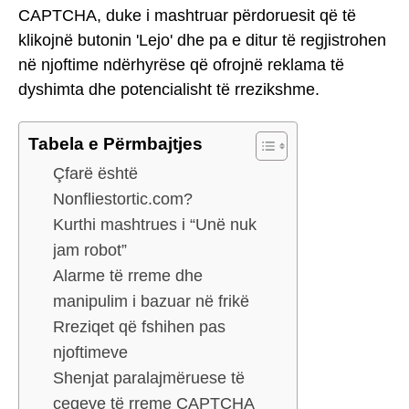
CAPTCHA, duke i mashtruar përdoruesit që të
klikojnë butonin 'Lejo' dhe pa e ditur të regjistrohen
në njoftime ndërhyrëse që ofrojnë reklama të
dyshimta dhe potencialisht të rrezikshme.
Tabela e Përmbajtjes
Çfarë është
Nonfliestortic.com?
Kurthi mashtrues i “Unë nuk
jam robot”
Alarme të rreme dhe
manipulim i bazuar në frikë
Rreziqet që fshihen pas
njoftimeve
Shenjat paralajmëruese të
çeqeve të rreme CAPTCHA