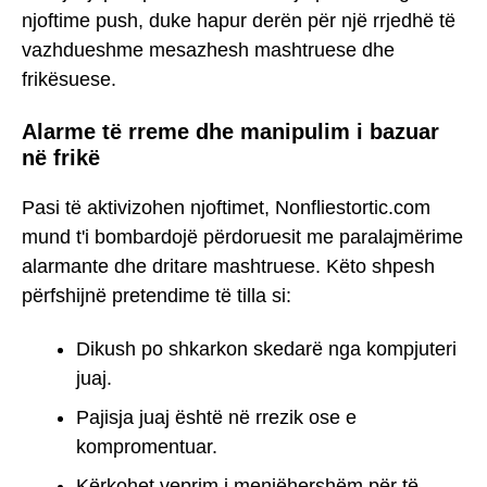
njoftime push, duke hapur derën për një rrjedhë të
vazhdueshme mesazhesh mashtruese dhe
frikësuese.
Alarme të rreme dhe manipulim i bazuar
në frikë
Pasi të aktivizohen njoftimet, Nonfliestortic.com
mund t'i bombardojë përdoruesit me paralajmërime
alarmante dhe dritare mashtruese. Këto shpesh
përfshijnë pretendime të tilla si:
Dikush po shkarkon skedarë nga kompjuteri
juaj.
Pajisja juaj është në rrezik ose e
kompromentuar.
Kërkohet veprim i menjëhershëm për të