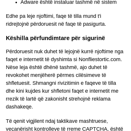
Adware është instaluar tashmë në sistem
Edhe pa leje njoftimi, faqe të tilla mund t'i
ridrejtojnë përdoruesit në faqe të pasigurta.
Këshilla përfundimtare për sigurinë
Përdoruesit nuk duhet të lejojnë kurrë njoftime nga
faqet e internetit të dyshimta si Nonfliestortic.com.
Nëse leja është dhënë tashmë, ajo duhet të
revokohet menjëherë përmes cilësimeve të
shfletuesit. Shmangni rivizitimin e faqeve të tilla
dhe kini kujdes kur shfletoni faqet e internetit me
rrezik të lartë që zakonisht strehojnë reklama
dashakeqe.
Të qenit vigjilent ndaj taktikave mashtruese,
veçanërisht kontrolleve të rreme CAPTCHA, është