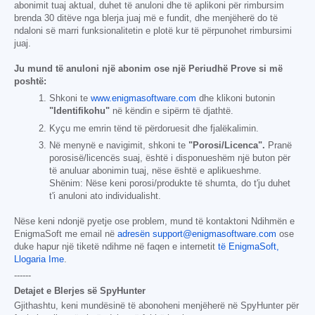
abonimit tuaj aktual, duhet të anuloni dhe të aplikoni për rimbursim
brenda 30 ditëve nga blerja juaj më e fundit, dhe menjëherë do të
ndaloni së marri funksionalitetin e plotë kur të përpunohet rimbursimi
juaj.
Ju mund të anuloni një abonim ose një Periudhë Prove si më
poshtë:
Shkoni te
www.enigmasoftware.com
dhe klikoni butonin
"Identifikohu"
në këndin e sipërm të djathtë.
Kyçu me emrin tënd të përdoruesit dhe fjalëkalimin.
Në menynë e navigimit, shkoni te
"Porosi/Licenca".
Pranë
porosisë/licencës suaj, është i disponueshëm një buton për
të anuluar abonimin tuaj, nëse është e aplikueshme.
Shënim: Nëse keni porosi/produkte të shumta, do t'ju duhet
t'i anuloni ato individualisht.
Nëse keni ndonjë pyetje ose problem, mund të kontaktoni Ndihmën e
EnigmaSoft me email në
adresën support@enigmasoftware.com
ose
duke hapur një tiketë ndihme në faqen e internetit
të EnigmaSoft,
Llogaria Ime
.
------
Detajet e Blerjes së SpyHunter
Gjithashtu, keni mundësinë të abonoheni menjëherë në SpyHunter për