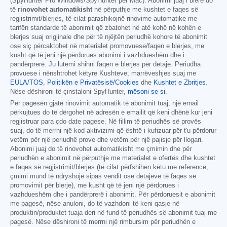
(SpyHunter Pro Windows/SpyHunter për Mac). Abonimi juaj i blerë do
të
rinovohet automatikisht
në përputhje me kushtet e faqes së
regjistrimit/blerjes, të cilat parashikojnë rinovime automatike me
tarifën standarde të abonimit që zbatohet në atë kohë në kohën e
blerjes suaj origjinale dhe për të njëjtën periudhë kohore të abonimit
ose siç përcaktohet në materialet promovuese/faqen e blerjes, me
kusht që të jeni një përdorues abonimi i vazhdueshëm dhe i
pandërprerë. Ju lutemi shihni faqen e blerjes për detaje. Periudha
provuese i nënshtrohet këtyre Kushteve, marrëveshjes suaj me
EULA/TOS
,
Politikën e Privatësisë/Cookies
dhe
Kushtet e Zbritjes
.
Nëse dëshironi të çinstaloni SpyHunter,
mësoni se si
.
Për pagesën gjatë rinovimit automatik të abonimit tuaj, një email
përkujtues do të dërgohet në adresën e emailit që keni dhënë kur jeni
regjistruar para çdo date pagese. Në fillim të periudhës së provës
suaj, do të merrni një kod aktivizimi që është i kufizuar për t'u përdorur
vetëm për një periudhë prove dhe vetëm për një pajisje për llogari.
Abonimi juaj do të rinovohet automatikisht me çmimin dhe për
periudhën e abonimit në përputhje me materialet e ofertës dhe kushtet
e faqes së regjistrimit/blerjes (të cilat përfshihen këtu me referencë;
çmimi mund të ndryshojë sipas vendit ose detajeve të faqes së
promovimit për blerje), me kusht që të jeni një përdorues i
vazhdueshëm dhe i pandërprerë i abonimit. Për përdoruesit e abonimit
me pagesë, nëse anuloni, do të vazhdoni të keni qasje në
produktin/produktet tuaja deri në fund të periudhës së abonimit tuaj me
pagesë. Nëse dëshironi të merrni një rimbursim për periudhën e