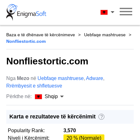
Skip
to
Shqip
content
Baza e të dhënave të kërcënimeve
Uebfaqe mashtruese
Nonfliestortic.com
Nonfliestortic.com
Nga
Mezo
në
Uebfaqe mashtruese
,
Adware
,
Rrëmbyesit e shfletuesve
Përkthe në:
Shqip
Karta e rezultateve të kërcënimit
?
Popularity Rank:
3,570
Niveli i Kërcënimit:
20 % (Normale)