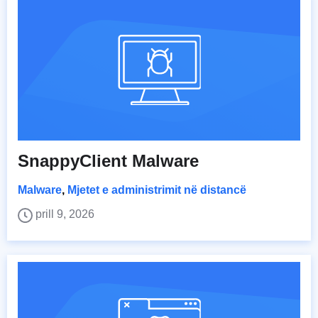
SnappyClient Malware
Malware
,
Mjetet e administrimit në distancë
prill 9, 2026