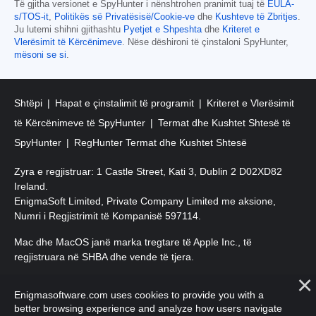
Të gjitha versionet e SpyHunter i nënshtrohen pranimit tuaj të
EULA-
s/TOS-it
,
Politikës së Privatësisë/Cookie-ve
dhe
Kushteve të Zbritjes
.
Ju lutemi shihni gjithashtu
Pyetjet e Shpeshta
dhe
Kriteret e
Vlerësimit të Kërcënimeve
. Nëse dëshironi të çinstaloni SpyHunter,
mësoni se si
.
Shtëpi
Hapat e çinstalimit të programit
Kriteret e Vlerësimit
të Kërcënimeve të SpyHunter
Termat dhe Kushtet Shtesë të
SpyHunter
RegHunter Termat dhe Kushtet Shtesë
Zyra e regjistruar: 1 Castle Street, Kati 3, Dublin 2 D02XD82
Ireland.
EnigmaSoft Limited, Private Company Limited me aksione,
Numri i Regjistrimit të Kompanisë 597114.
Mac dhe MacOS janë marka tregtare të Apple Inc., të
regjistruara në SHBA dhe vende të tjera.
E drejta e autorit 2016-
2026
. EnigmaSoft Ltd. Të gjitha të drejtat
Enigmasoftware.com uses cookies to provide you with a
e rezervuara.
better browsing experience and analyze how users navigate