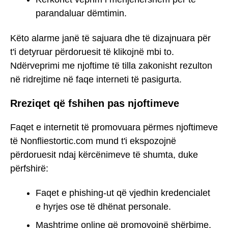
parandaluar dëmtimin.
Këto alarme janë të sajuara dhe të dizajnuara për
t'i detyruar përdoruesit të klikojnë mbi to.
Ndërveprimi me njoftime të tilla zakonisht rezulton
në ridrejtime në faqe interneti të pasigurta.
Rreziqet që fshihen pas njoftimeve
Faqet e internetit të promovuara përmes njoftimeve
të Nonfliestortic.com mund t'i ekspozojnë
përdoruesit ndaj kërcënimeve të shumta, duke
përfshirë:
Faqet e phishing-ut që vjedhin kredencialet
e hyrjes ose të dhënat personale.
Mashtrime online që promovojnë shërbime,