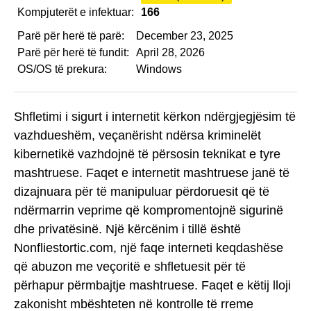
Kompjuterët e infektuar:
166
Parë për herë të parë:
December 23, 2025
Parë për herë të fundit:
April 28, 2026
OS/OS të prekura:
Windows
Shfletimi i sigurt i internetit kërkon ndërgjegjësim të
vazhdueshëm, veçanërisht ndërsa kriminelët
kibernetikë vazhdojnë të përsosin teknikat e tyre
mashtruese. Faqet e internetit mashtruese janë të
dizajnuara për të manipuluar përdoruesit që të
ndërmarrin veprime që kompromentojnë sigurinë
dhe privatësinë. Një kërcënim i tillë është
Nonfliestortic.com, një faqe interneti keqdashëse
që abuzon me veçoritë e shfletuesit për të
përhapur përmbajtje mashtruese. Faqet e këtij lloji
zakonisht mbështeten në kontrolle të rreme