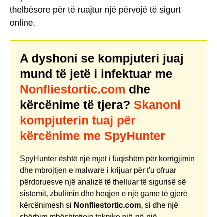
thelbësore për të ruajtur një përvojë të sigurt
online.
A dyshoni se kompjuteri juaj
mund të jetë i infektuar me
Nonfliestortic.com
dhe
kërcënime të tjera?
Skanoni
kompjuterin tuaj për
kërcënime me SpyHunter
SpyHunter është një mjet i fuqishëm për korrigjimin
dhe mbrojtjen e malware i krijuar për t'u ofruar
përdoruesve një analizë të thelluar të sigurisë së
sistemit, zbulimin dhe heqjen e një game të gjerë
kërcënimesh si
Nonfliestortic.com
, si dhe një
shërbim mbështetjeje teknike një-në-një.