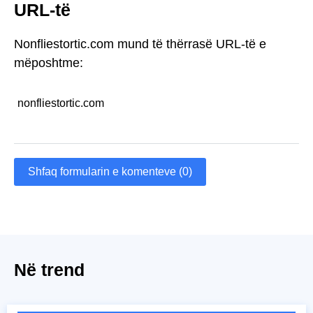
URL-të
Nonfliestortic.com mund të thërrasë URL-të e
mëposhtme:
nonfliestortic.com
Shfaq formularin e komenteve (0)
Në trend