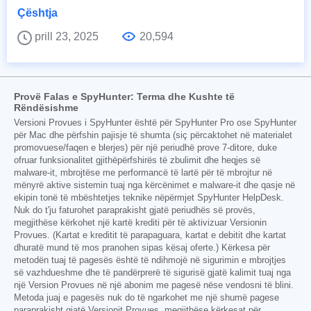
Çështja
prill 23, 2025
20,594
Provë Falas e SpyHunter: Terma dhe Kushte të
Rëndësishme
Versioni Provues i SpyHunter është për SpyHunter Pro ose SpyHunter
për Mac dhe përfshin pajisje të shumta (siç përcaktohet në materialet
promovuese/faqen e blerjes) për një periudhë prove 7-ditore, duke
ofruar funksionalitet gjithëpërfshirës të zbulimit dhe heqjes së
malware-it, mbrojtëse me performancë të lartë për të mbrojtur në
mënyrë aktive sistemin tuaj nga kërcënimet e malware-it dhe qasje në
ekipin tonë të mbështetjes teknike nëpërmjet SpyHunter HelpDesk.
Nuk do t'ju faturohet paraprakisht gjatë periudhës së provës,
megjithëse kërkohet një kartë krediti për të aktivizuar Versionin
Provues. (Kartat e kreditit të parapaguara, kartat e debitit dhe kartat
dhuratë mund të mos pranohen sipas kësaj oferte.) Kërkesa për
metodën tuaj të pagesës është të ndihmojë në sigurimin e mbrojtjes
së vazhdueshme dhe të pandërprerë të sigurisë gjatë kalimit tuaj nga
një Version Provues në një abonim me pagesë nëse vendosni të blini.
Metoda juaj e pagesës nuk do të ngarkohet me një shumë pagese
paraprakisht gjatë Versionit Provues, megjithëse kërkesat për