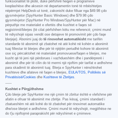
funksionalitet të plotë, duke përfshirë heqjen e programeve
keqdashëse dhe aksesin në departamentin tonë të mbështetjes
nëpërmjet HelpDesk-ut tonë, zakonisht duke filluar nga
$49.98
çdo
gjysmëvjetor (SpyHunter Basic Windows) dhe
$79.98
çdo
gjysmëvjetor (SpyHunter Pro Windows/SpyHunter për Mac) në
përputhje me materialet e ofertës dhe kushtet e faqes së
regjistrimit/blerjes (të cilat përfshihen këtu me referencë; çmimi mund
të ndryshojë sipas vendit ose detajeve të promovimit për çdo faqe
blerjeje). Abonimi juaj do
të rinovohet automatikisht
me tarifën
standarde të abonimit që zbatohet në atë kohë në kohën e abonimit
tuaj fillestar të blerjes dhe për të njëjtën periudhë kohore të abonimit
ose siç përcaktohet në materialet promovuese/faqen e blerjes, me
kusht që të jeni një përdorues i vazhdueshëm dhe i pandërprerë i
abonimit dhe për të cilin do të merrni një njoftim për tarifat e ardhshme
para skadimit të abonimit tuaj. Blerja e SpyHunter i nënshtrohet
kushteve dhe afateve në faqen e blerjes,
EULA/TOS
,
Politikës së
Privatësisë/Cookies
dhe
Kushteve të Zbritjes
.
------
Kushtet e Përgjithshme
Çdo blerje për SpyHunter me një çmim të zbritur është e vlefshme për
afatin e ofruar të abonimit me zbritje. Pas kësaj, çmimi standard i
zbatueshëm në atë kohë do të zbatohet për rinovimet automatike
dhe/ose blerjet e ardhshme. Çmimi mund të ndryshojë, megjithëse ne
do t'ju njoftojmë paraprakisht për ndryshimet e çmimeve.