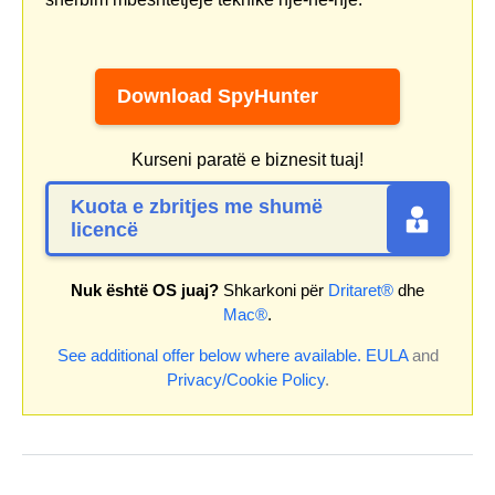
Download SpyHunter
Kurseni paratë e biznesit tuaj!
Kuota e zbritjes me shumë
licencë
Nuk është OS juaj?
Shkarkoni për
Dritaret®
dhe
Mac®
.
See additional offer below where available.
EULA
and
Privacy/Cookie Policy
.