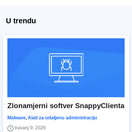
U trendu
Zlonamjerni softver SnappyClienta
Malware
,
Alati za udaljenu administraciju
travanj 9, 2026