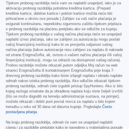
Tijekom probnog razdoblja neće vam se naplatiti unaprijed, iako je za
aktivaciju probnog razdoblja potrebna kreditna kartica. (Prepaid
kreditne kartice, debitne kartice i poklon kartice možda neće biti
prihvaćene u okviru ove ponude.) Zahtjev za vaš način plaćanja je
osigurati kontinuiranu, neprekidnu sigurnosnu zaštitu tijekom prijelaza
s probnog razdoblja na plaćenu pretplatu ako se odlučite za kupnju.
Tijekom probnog razdoblja s vašeg načina plaćanja neće se unaprijed
naplatiti iznos plaćanja, iako se zahtjevi za autorizaciju mogu poslati
vašoj financijskoj instituciji kako bi se provjerila valjanost vašeg
načina plaćanja (takve autorizacije nisu zahtjevi za naplatu ili naknade
od strane EnigmaSofta, ali, ovisno o vašem načinu plaćanja i/ili vašoj
financijskoj instituciji, mogu se odraziti na dostupnost vašeg računa).
Probno razdoblje možete otkazati putem odjeljka Moj račun na web
stranici EnigmaSofta ili kontaktiranjem EnigmaSofta prije kraja 7-
dnevnog probnog razdoblja kako biste izbjegli naplatu i obradu naplate
odmah nakon isteka probnog razdoblja. Ako odlučite otkazati tijekom
probnog razdoblja, odmah ćete izgubiti pristup SpyHunteru. Ako iz bilo
kojeg razloga smatrate da je obrađena naplata koju niste željeli izvršiti
(što se može dogoditi na temelju administracije sustava, na primjer),
možete otkazati i dobiti puni povrat novca za naplatu u bilo kojem
trenutku u roku od 30 dana od datuma kupnje. Pogledajte
Često
postavljana pitanja
.
Na kraju probnog razdoblja, odmah će vam se unaprijed naplatiti
cijena i za razdoblje pretplate kako je navedeno u materijalima ponude