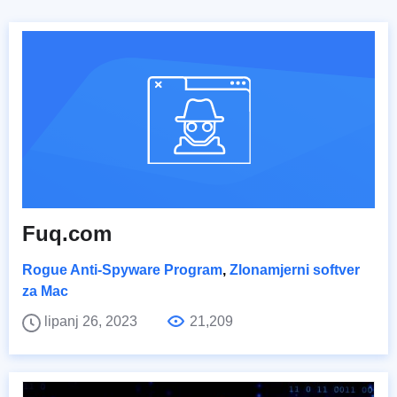
Fuq.com
Rogue Anti-Spyware Program
,
Zlonamjerni softver
za Mac
lipanj 26, 2023
21,209