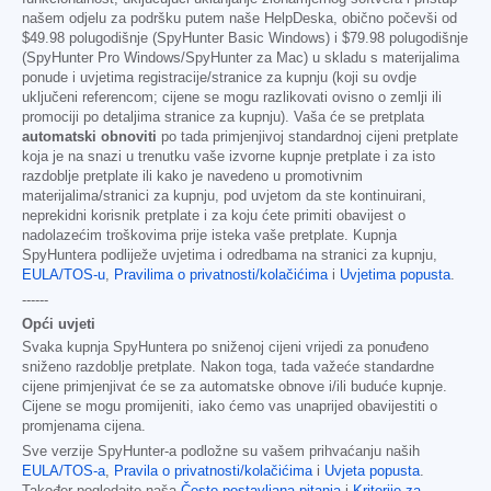
našem odjelu za podršku putem naše HelpDeska, obično počevši od
$49.98
polugodišnje (SpyHunter Basic Windows) i
$79.98
polugodišnje
(SpyHunter Pro Windows/SpyHunter za Mac) u skladu s materijalima
ponude i uvjetima registracije/stranice za kupnju (koji su ovdje
uključeni referencom; cijene se mogu razlikovati ovisno o zemlji ili
promociji po detaljima stranice za kupnju). Vaša će se pretplata
automatski obnoviti
po tada primjenjivoj standardnoj cijeni pretplate
koja je na snazi u trenutku vaše izvorne kupnje pretplate i za isto
razdoblje pretplate ili kako je navedeno u promotivnim
materijalima/stranici za kupnju, pod uvjetom da ste kontinuirani,
neprekidni korisnik pretplate i za koju ćete primiti obavijest o
nadolazećim troškovima prije isteka vaše pretplate. Kupnja
SpyHuntera podliježe uvjetima i odredbama na stranici za kupnju,
EULA/TOS-u
,
Pravilima o privatnosti/kolačićima
i
Uvjetima popusta
.
------
Opći uvjeti
Svaka kupnja SpyHuntera po sniženoj cijeni vrijedi za ponuđeno
sniženo razdoblje pretplate. Nakon toga, tada važeće standardne
cijene primjenjivat će se za automatske obnove i/ili buduće kupnje.
Cijene se mogu promijeniti, iako ćemo vas unaprijed obavijestiti o
promjenama cijena.
Sve verzije SpyHunter-a podložne su vašem prihvaćanju naših
EULA/TOS-a
,
Pravila o privatnosti/kolačićima
i
Uvjeta popusta
.
Također pogledajte naša
Često postavljana pitanja
i
Kriterije za