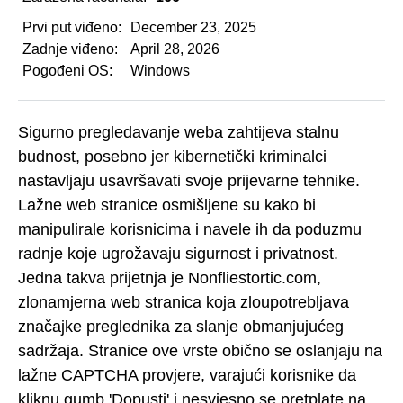
Prvi put viđeno:
December 23, 2025
Zadnje viđeno:
April 28, 2026
Pogođeni OS:
Windows
Sigurno pregledavanje weba zahtijeva stalnu
budnost, posebno jer kibernetički kriminalci
nastavljaju usavršavati svoje prijevarne tehnike.
Lažne web stranice osmišljene su kako bi
manipulirale korisnicima i navele ih da poduzmu
radnje koje ugrožavaju sigurnost i privatnost.
Jedna takva prijetnja je Nonfliestortic.com,
zlonamjerna web stranica koja zloupotrebljava
značajke preglednika za slanje obmanjujućeg
sadržaja. Stranice ove vrste obično se oslanjaju na
lažne CAPTCHA provjere, varajući korisnike da
kliknu gumb 'Dopusti' i nesvjesno se pretplate na