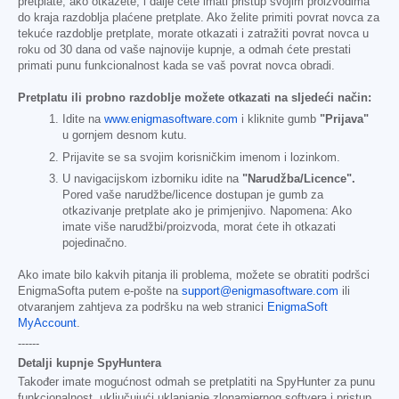
pretplate, ako otkažete, i dalje ćete imati pristup svojim proizvodima
do kraja razdoblja plaćene pretplate. Ako želite primiti povrat novca za
tekuće razdoblje pretplate, morate otkazati i zatražiti povrat novca u
roku od 30 dana od vaše najnovije kupnje, a odmah ćete prestati
primati punu funkcionalnost kada se vaš povrat novca obradi.
Pretplatu ili probno razdoblje možete otkazati na sljedeći način:
Idite na
www.enigmasoftware.com
i kliknite gumb
"Prijava"
u gornjem desnom kutu.
Prijavite se sa svojim korisničkim imenom i lozinkom.
U navigacijskom izborniku idite na
"Narudžba/Licence".
Pored vaše narudžbe/licence dostupan je gumb za
otkazivanje pretplate ako je primjenjivo. Napomena: Ako
imate više narudžbi/proizvoda, morat ćete ih otkazati
pojedinačno.
Ako imate bilo kakvih pitanja ili problema, možete se obratiti podršci
EnigmaSofta putem e-pošte na
support@enigmasoftware.com
ili
otvaranjem zahtjeva za podršku na web stranici
EnigmaSoft
MyAccount
.
------
Detalji kupnje SpyHuntera
Također imate mogućnost odmah se pretplatiti na SpyHunter za punu
funkcionalnost, uključujući uklanjanje zlonamjernog softvera i pristup