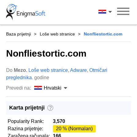
Skip
to
Hrvatski
content
Baza prijetnji
Loše web stranice
Nonfliestortic.com
Nonfliestortic.com
Do
Mezo.
Loše web stranice
,
Adware
,
Otmičari
preglednika
. godine
Prevedi na:
Hrvatski
Karta prijetnji
?
Popularity Rank:
3,570
Razina prijetnje:
20 % (Normalan)
Zaražena računala:
166