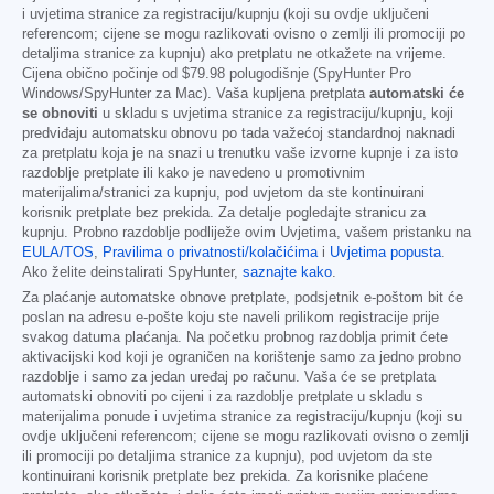
i uvjetima stranice za registraciju/kupnju (koji su ovdje uključeni
referencom; cijene se mogu razlikovati ovisno o zemlji ili promociji po
detaljima stranice za kupnju) ako pretplatu ne otkažete na vrijeme.
Cijena obično počinje od
$79.98
polugodišnje (SpyHunter Pro
Windows/SpyHunter za Mac). Vaša kupljena pretplata
automatski će
se obnoviti
u skladu s uvjetima stranice za registraciju/kupnju, koji
predviđaju automatsku obnovu po tada važećoj standardnoj naknadi
za pretplatu koja je na snazi u trenutku vaše izvorne kupnje i za isto
razdoblje pretplate ili kako je navedeno u promotivnim
materijalima/stranici za kupnju, pod uvjetom da ste kontinuirani
korisnik pretplate bez prekida. Za detalje pogledajte stranicu za
kupnju. Probno razdoblje podliježe ovim Uvjetima, vašem pristanku na
EULA/TOS
,
Pravilima o privatnosti/kolačićima
i
Uvjetima popusta
.
Ako želite deinstalirati SpyHunter,
saznajte kako
.
Za plaćanje automatske obnove pretplate, podsjetnik e-poštom bit će
poslan na adresu e-pošte koju ste naveli prilikom registracije prije
svakog datuma plaćanja. Na početku probnog razdoblja primit ćete
aktivacijski kod koji je ograničen na korištenje samo za jedno probno
razdoblje i samo za jedan uređaj po računu. Vaša će se pretplata
automatski obnoviti po cijeni i za razdoblje pretplate u skladu s
materijalima ponude i uvjetima stranice za registraciju/kupnju (koji su
ovdje uključeni referencom; cijene se mogu razlikovati ovisno o zemlji
ili promociji po detaljima stranice za kupnju), pod uvjetom da ste
kontinuirani korisnik pretplate bez prekida. Za korisnike plaćene