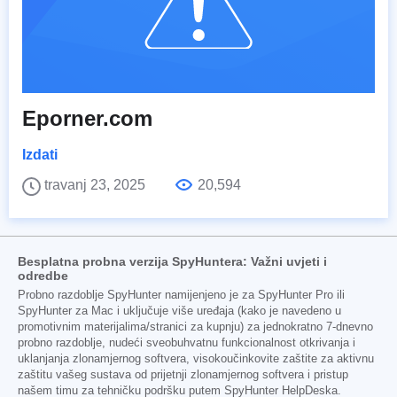
Eporner.com
Izdati
travanj 23, 2025
20,594
Besplatna probna verzija SpyHuntera: Važni uvjeti i
odredbe
Probno razdoblje SpyHunter namijenjeno je za SpyHunter Pro ili
SpyHunter za Mac i uključuje više uređaja (kako je navedeno u
promotivnim materijalima/stranici za kupnju) za jednokratno 7-dnevno
probno razdoblje, nudeći sveobuhvatnu funkcionalnost otkrivanja i
uklanjanja zlonamjernog softvera, visokoučinkovite zaštite za aktivnu
zaštitu vašeg sustava od prijetnji zlonamjernog softvera i pristup
našem timu za tehničku podršku putem SpyHunter HelpDeska.