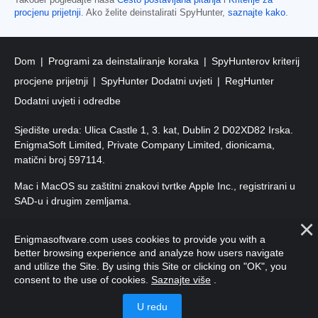
procjenu prijetnji
. Ako želite deinstalirati SpyHunter,
saznajte kako
.
Dom
Programi za deinstaliranje koraka
SpyHunterov kriterij
procjene prijetnji
SpyHunter Dodatni uvjeti
RegHunter
Dodatni uvjeti i odredbe
Sjedište ureda: Ulica Castle 1, 3. kat, Dublin 2 D02XD82 Irska.
EnigmaSoft Limited, Private Company Limited, dionicama,
matični broj 597114.
Mac i MacOS su zaštitni znakovi tvrtke Apple Inc., registrirani u
SAD-u i drugim zemljama.
Autorska prava 2016-
2026
. EnigmaSoft doo Sva prava
Enigmasoftware.com uses cookies to provide you with a
pridržana.
better browsing experience and analyze how users navigate
and utilize the Site. By using this Site or clicking on "OK", you
consent to the use of cookies.
Saznajte više
.