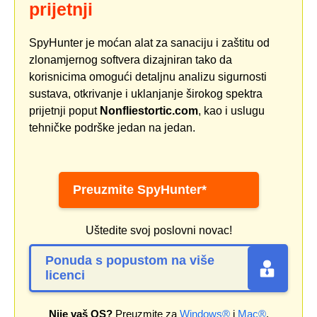
prijetnji
SpyHunter je moćan alat za sanaciju i zaštitu od
zlonamjernog softvera dizajniran tako da
korisnicima omogući detaljnu analizu sigurnosti
sustava, otkrivanje i uklanjanje širokog spektra
prijetnji poput
Nonfliestortic.com
, kao i uslugu
tehničke podrške jedan na jedan.
Preuzmite SpyHunter*
Uštedite svoj poslovni novac!
Ponuda s popustom na više
licenci
Nije vaš OS?
Preuzmite za
Windows®
i
Mac®
.