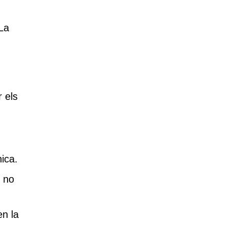
 La
 els
nica.
 no
n la