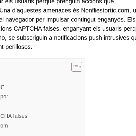
ar els usuaris perquè prenguin accions que
 Una d'aquestes amenaces és Nonfliestortic.com, u
el navegador per impulsar contingut enganyós. Els 
acions CAPTCHA falses, enganyant els usuaris per
ho, se subscriguin a notificacions push intrusives q
t perillosos.
t”
 por
TCHA falses
.com