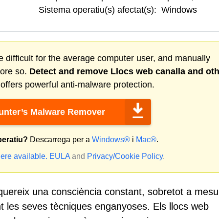
Sistema operatiu(s) afectat(s):
Windows
 difficult for the average computer user, and manually
more so.
Detect and remove
Llocs web canalla
and oth
ffers powerful anti-malware protection.
nter’s Malware Remover
peratiu?
Descarrega per a
Windows®
i
Mac®
.
ere available.
EULA
and
Privacy/Cookie Policy
.
uereix una consciència constant, sobretot a mesu
nt les seves tècniques enganyoses. Els llocs web