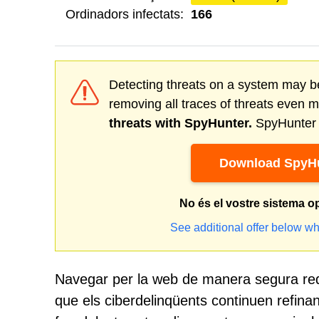
Ordinadors infectats:
166
Detecting threats on a system may be
removing all traces of threats even 
threats with SpyHunter.
SpyHunter o
Download SpyHu
No és el vostre sistema o
See additional offer below wh
Navegar per la web de manera segura req
que els ciberdelinqüents continuen refina