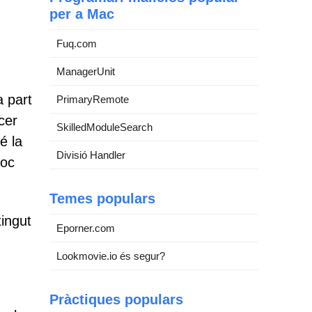
per a Mac
Fuq.com
ManagerUnit
a part
PrimaryRemote
cer
SkilledModuleSearch
é la
Divisió Handler
loc
Temes populars
ingut
Eporner.com
Lookmovie.io és segur?
Pràctiques populars