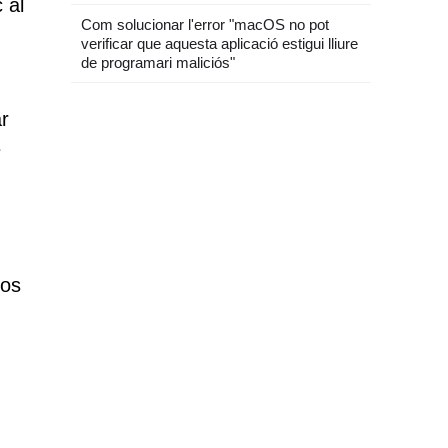
 al
Com solucionar l'error "macOS no pot
verificar que aquesta aplicació estigui lliure
de programari maliciós"
ar
e
sos