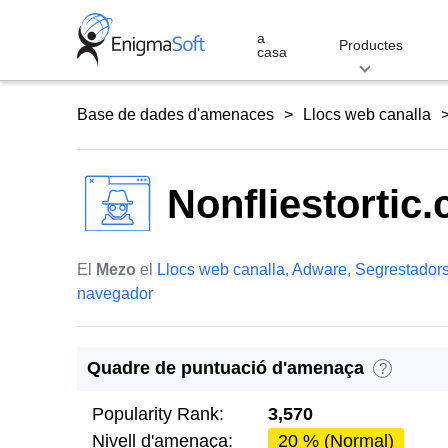
Skip
to
a
Productes
casa
content
Base de dades d'amenaces
Llocs web canalla
Nonfliestortic
El
Mezo
el
Llocs web canalla
,
Adware
,
Segrestadors
navegador
Quadre de puntuació d'amenaça
?
Popularity Rank:
3,570
Nivell d'amenaça:
20 % (Normal)