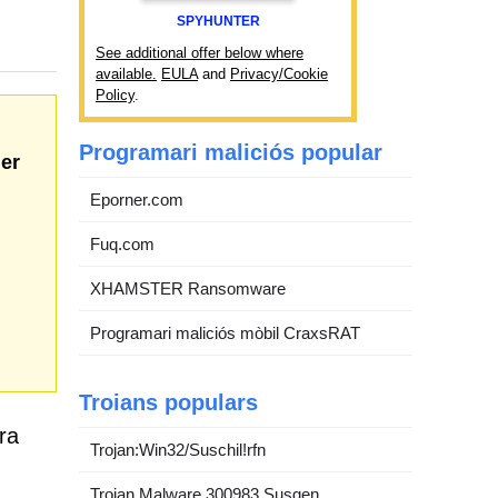
SPYHUNTER
See additional offer below where
available.
EULA
and
Privacy/Cookie
Policy
.
Programari maliciós popular
er
Eporner.com
Fuq.com
XHAMSTER Ransomware
Programari maliciós mòbil CraxsRAT
Troians populars
ra
Trojan:Win32/Suschil!rfn
Trojan.Malware.300983.Susgen