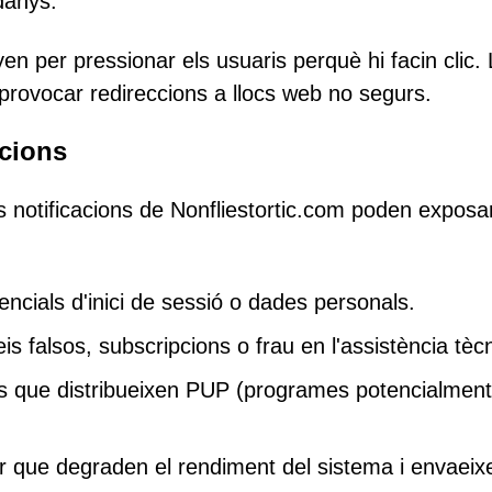
danys.
en per pressionar els usuaris perquè hi facin clic.
 provocar redireccions a llocs web no segurs.
acions
s notificacions de Nonfliestortic.com poden exposar
ncials d'inici de sessió o dades personals.
s falsos, subscripcions o frau en l'assistència tèc
s que distribueixen PUP (programes potencialment
 que degraden el rendiment del sistema i envaeixe