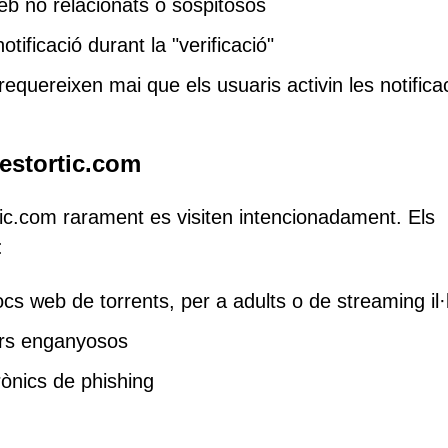
b no relacionats o sospitosos
tificació durant la "verificació"
quereixen mai que els usuaris activin les notifica
estortic.com
tic.com rarament es visiten intencionadament. Els
:
ocs web de torrents, per a adults o de streaming il·
ers enganyosos
rònics de phishing