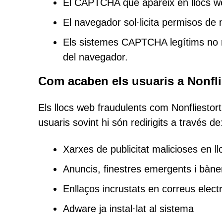
El CAPTCHA que apareix en llocs we
El navegador sol·licita permisos de no
Els sistemes CAPTCHA legítims no re
del navegador.
Com acaben els usuaris a Nonfli
Els llocs web fraudulents com Nonfliestor
usuaris sovint hi són redirigits a través de
Xarxes de publicitat malicioses en ll
Anuncis, finestres emergents i bàn
Enllaços incrustats en correus elect
Adware ja instal·lat al sistema