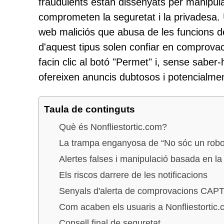
fraudulents estan dissenyats per manipul
comprometen la seguretat i la privadesa.
web maliciós que abusa de les funcions d
d'aquest tipus solen confiar en comprov
facin clic al botó "Permet" i, sense saber-
ofereixen anuncis dubtosos i potencialmen
Taula de continguts
Què és Nonfliestortic.com?
La trampa enganyosa de “No sóc un robo
Alertes falses i manipulació basada en la
Els riscos darrere de les notificacions
Senyals d'alerta de comprovacions CAP
Com acaben els usuaris a Nonfliestortic
Consell final de seguretat