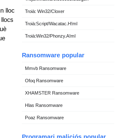
n lloc
Troià: Win32/Cloxer
llocs
Troià:Script/Wacatac.H!ml
què
Troià:Win32/Phonzy.A!ml
ue
Ransomware popular
Mmvb Ransomware
Ofoq Ransomware
XHAMSTER Ransomware
Hlas Ransomware
Poaz Ransomware
Programari maliciós popular