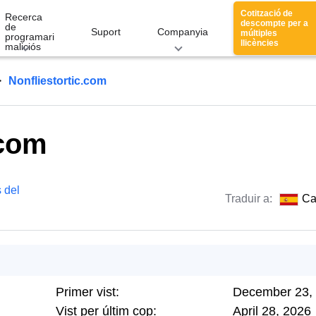
Cotització de
Recerca
descompte per a
de
Suport
Companyia
múltiples
programari
llicències
maliciós
Nonfliestortic.com
.com
 del
Traduir a:
Ca
Primer vist:
December 23,
Vist per últim cop:
April 28, 2026