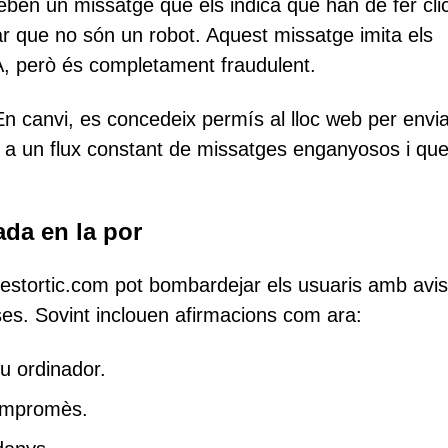
reben un missatge que els indica que han de fer clic
r que no són un robot. Aquest missatge imita els
A, però és completament fraudulent.
 En canvi, es concedeix permís al lloc web per envi
a a un flux constant de missatges enganyosos i qu
ada en la por
fliestortic.com pot bombardejar els usuaris amb avi
es. Sovint inclouen afirmacions com ara:
eu ordinador.
compromès.