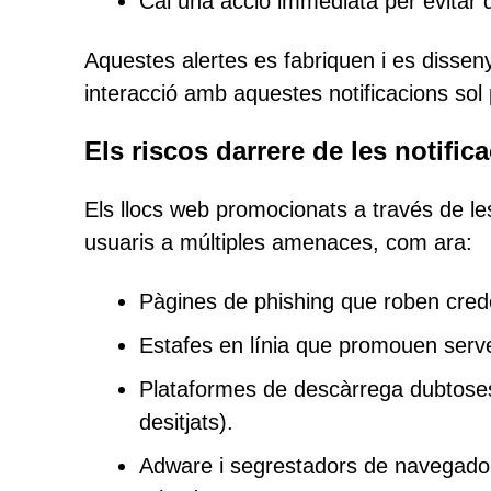
Cal una acció immediata per evitar 
Aquestes alertes es fabriquen i es disseny
interacció amb aquestes notificacions sol
Els riscos darrere de les notific
Els llocs web promocionats a través de le
usuaris a múltiples amenaces, com ara:
Pàgines de phishing que roben crede
Estafes en línia que promouen servei
Plataformes de descàrrega dubtose
desitjats).
Adware i segrestadors de navegador