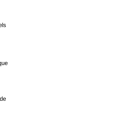
els
que
 de