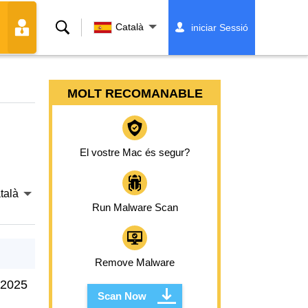
Cerca
Català
iniciar Sessió
MOLT RECOMANABLE
El vostre Mac és segur?
talà
Run Malware Scan
Remove Malware
 2025
Scan Now