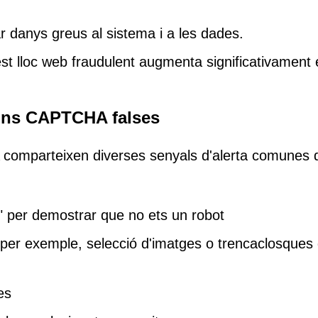
 danys greus al sistema i a les dades.
st lloc web fraudulent augmenta significativament 
ions CAPTCHA falses
A comparteixen diverses senyals d'alerta comunes 
et" per demostrar que no ets un robot
er exemple, selecció d'imatges o trencaclosques
es