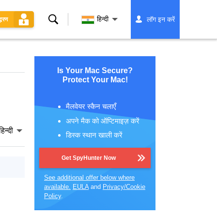
खोज
हिन्दी
लॉग इन करें
्धरण
Is Your Mac Secure?
Protect Your Mac!
मैलवेयर स्कैन चलाएँ
अपने मैक को ऑप्टिमाइज़ करें
हिन्दी
डिस्क स्थान खाली करें
Get SpyHunter Now
See additional offer below where
available.
EULA
and
Privacy/Cookie
Policy
.