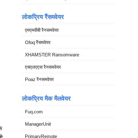
लोकप्रिय रैंसमवेयर
एमएमवीबी रैनसमवेयर
Ofoq रैंसमवेयर
XHAMSTER Ransomware
एचएलएएस रैनसमवेयर
Poaz रैनसमवेयर
लोकप्रिय मैक मैलवेयर
Fuq.com
ManagerUnit
क
PrimaryRemote
जी