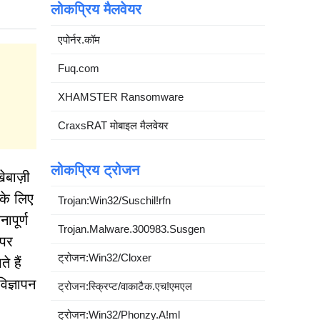
लोकप्रिय मैलवेयर
एपोर्नर.कॉम
Fuq.com
XHAMSTER Ransomware
CraxsRAT मोबाइल मैलवेयर
लोकप्रिय ट्रोजन
ेबाज़ी
 के लिए
Trojan:Win32/Suschil!rfn
ापूर्ण
Trojan.Malware.300983.Susgen
 पर
ट्रोजन:Win32/Cloxer
 हैं
िज्ञापन
ट्रोजन:स्क्रिप्ट/वाकाटैक.एच!एमएल
ट्रोजन:Win32/Phonzy.A!ml