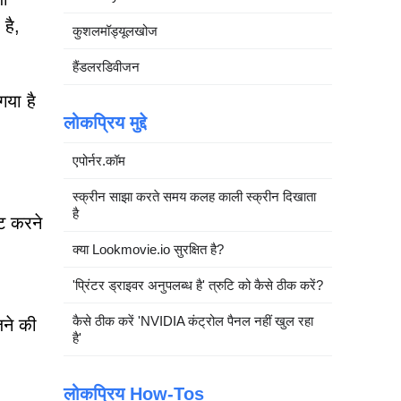
है,
कुशलमॉड्यूलखोज
हैंडलरडिवीजन
गया है
लोकप्रिय मुद्दे
एपोर्नर.कॉम
स्क्रीन साझा करते समय कलह काली स्क्रीन दिखाता
है
टि करने
क्या Lookmovie.io सुरक्षित है?
'प्रिंटर ड्राइवर अनुपलब्ध है' त्रुटि को कैसे ठीक करें?
कैसे ठीक करें 'NVIDIA कंट्रोल पैनल नहीं खुल रहा
जने की
है'
लोकप्रिय How-Tos