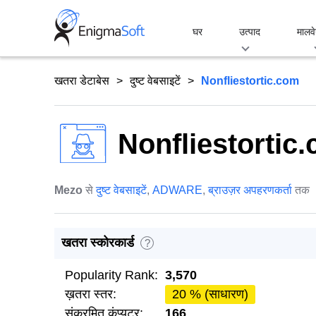
Skip
to
घर
उत्पाद
मालवे
content
खतरा डेटाबेस
दुष्ट वेबसाइटें
Nonfliestortic.com
Nonfliestortic
Mezo
से
दुष्ट वेबसाइटें
,
ADWARE
,
ब्राउज़र अपहरणकर्ता
तक
खतरा स्कोरकार्ड
?
Popularity Rank:
3,570
ख़तरा स्तर:
20 % (साधारण)
संक्रमित कंप्यूटर:
166