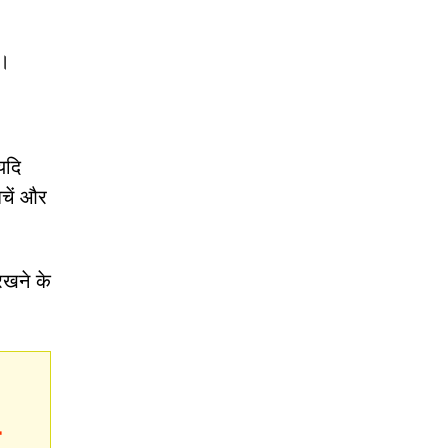
ं।
यदि
बचें और
रखने के