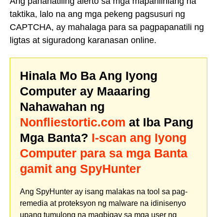
Ang pananatiling alerto sa mga mapanlinlang na
taktika, lalo na ang mga pekeng pagsusuri ng
CAPTCHA, ay mahalaga para sa pagpapanatili ng
ligtas at siguradong karanasan online.
Hinala Mo Ba Ang Iyong
Computer ay Maaaring
Nahawahan ng
Nonfliestortic.com
at Iba Pang
Mga Banta?
I-scan ang Iyong
Computer para sa mga Banta
gamit ang SpyHunter
Ang SpyHunter ay isang malakas na tool sa pag-
remedia at proteksyon ng malware na idinisenyo
upang tumulong na magbigay sa mga user ng