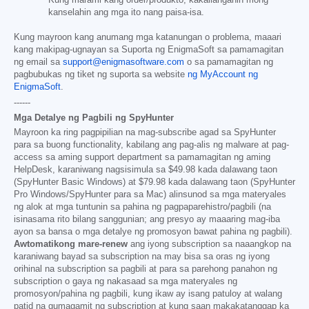
kanselahin ang mga ito nang paisa-isa.
Kung mayroon kang anumang mga katanungan o problema, maaari
kang makipag-ugnayan sa Suporta ng EnigmaSoft sa pamamagitan
ng email sa
support@enigmasoftware.com
o sa pamamagitan ng
pagbubukas ng tiket ng suporta sa website
ng MyAccount ng
EnigmaSoft
.
------
Mga Detalye ng Pagbili ng SpyHunter
Mayroon ka ring pagpipilian na mag-subscribe agad sa SpyHunter
para sa buong functionality, kabilang ang pag-alis ng malware at pag-
access sa aming support department sa pamamagitan ng aming
HelpDesk, karaniwang nagsisimula sa
$49.98
kada dalawang taon
(SpyHunter Basic Windows) at
$79.98
kada dalawang taon (SpyHunter
Pro Windows/SpyHunter para sa Mac) alinsunod sa mga materyales
ng alok at mga tuntunin sa pahina ng pagpaparehistro/pagbili (na
isinasama rito bilang sanggunian; ang presyo ay maaaring mag-iba
ayon sa bansa o mga detalye ng promosyon bawat pahina ng pagbili).
Awtomatikong mare-renew
ang iyong subscription sa naaangkop na
karaniwang bayad sa subscription na may bisa sa oras ng iyong
orihinal na subscription sa pagbili at para sa parehong panahon ng
subscription o gaya ng nakasaad sa mga materyales ng
promosyon/pahina ng pagbili, kung ikaw ay isang patuloy at walang
patid na gumagamit ng subscription at kung saan makakatanggap ka