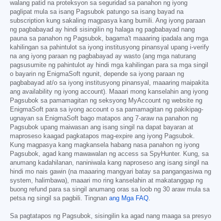
walang patid na proteksyon sa seguridad sa panahon ng iyong
paglipat mula sa isang Pagsubok patungo sa isang bayad na
subscription kung sakaling magpasya kang bumili. Ang iyong paraan
ng pagbabayad ay hindi sisingilin ng halaga ng pagbabayad nang
pauna sa panahon ng Pagsubok, bagama't maaaring ipadala ang mga
kahilingan sa pahintulot sa iyong institusyong pinansyal upang i-verify
na ang iyong paraan ng pagbabayad ay wasto (ang mga naturang
pagsusumite ng pahintulot ay hindi mga kahilingan para sa mga singil
o bayarin ng EnigmaSoft ngunit, depende sa iyong paraan ng
pagbabayad at/o sa iyong institusyong pinansyal, maaaring maipakita
ang availability ng iyong account). Maaari mong kanselahin ang iyong
Pagsubok sa pamamagitan ng seksyong MyAccount ng website ng
EnigmaSoft para sa iyong account o sa pamamagitan ng pakikipag-
ugnayan sa EnigmaSoft bago matapos ang 7-araw na panahon ng
Pagsubok upang maiwasan ang isang singil na dapat bayaran at
maproseso kaagad pagkatapos mag-expire ang iyong Pagsubok.
Kung magpasya kang magkansela habang nasa panahon ng iyong
Pagsubok, agad kang mawawalan ng access sa SpyHunter. Kung, sa
anumang kadahilanan, naniniwala kang naproseso ang isang singil na
hindi mo nais gawin (na maaaring mangyari batay sa pangangasiwa ng
system, halimbawa), maaari mo ring kanselahin at makatanggap ng
buong refund para sa singil anumang oras sa loob ng 30 araw mula sa
petsa ng singil sa pagbili. Tingnan
ang Mga FAQ
.
Sa pagtatapos ng Pagsubok, sisingilin ka agad nang maaga sa presyo