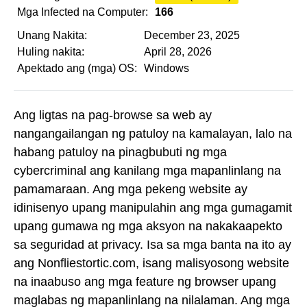
Mga Infected na Computer:
166
Unang Nakita:
December 23, 2025
Huling nakita:
April 28, 2026
Apektado ang (mga) OS:
Windows
Ang ligtas na pag-browse sa web ay
nangangailangan ng patuloy na kamalayan, lalo na
habang patuloy na pinagbubuti ng mga
cybercriminal ang kanilang mga mapanlinlang na
pamamaraan. Ang mga pekeng website ay
idinisenyo upang manipulahin ang mga gumagamit
upang gumawa ng mga aksyon na nakakaapekto
sa seguridad at privacy. Isa sa mga banta na ito ay
ang Nonfliestortic.com, isang malisyosong website
na inaabuso ang mga feature ng browser upang
maglabas ng mapanlinlang na nilalaman. Ang mga