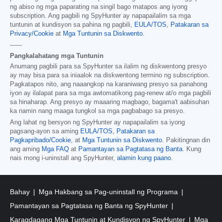
ng abiso ng mga paparating na singil bago matapos ang iyong
subscription. Ang pagbili ng SpyHunter ay napapailalim sa mga
tuntunin at kundisyon sa pahina ng pagbili,
EULA/TOS
,
Patakaran sa
Privacy/Cookie
at
Mga Tuntunin sa Diskwento
.
------
Pangkalahatang mga Tuntunin
Anumang pagbili para sa SpyHunter sa ilalim ng diskwentong presyo
ay may bisa para sa iniaalok na diskwentong termino ng subscription.
Pagkatapos nito, ang naaangkop na karaniwang presyo sa panahong
iyon ay ilalapat para sa mga awtomatikong pag-renew at/o mga pagbili
sa hinaharap. Ang presyo ay maaaring magbago, bagama't aabisuhan
ka namin nang maaga tungkol sa mga pagbabago sa presyo.
Ang lahat ng bersyon ng SpyHunter ay napapailalim sa iyong
pagsang-ayon sa aming
EULA/TOS
,
Patakaran sa
Pagkapribado/Cookie
, at
Mga Tuntunin sa Diskwento
. Pakitingnan din
ang aming
Mga FAQ
at
Pamantayan sa Pagtatasa ng Banta
. Kung
nais mong i-uninstall ang SpyHunter,
alamin kung paano
.
Bahay
Mga Hakbang sa Pag-uninstall ng Programa
Pamantayan sa Pagtatasa ng Banta ng SpyHunter
Karagdagang Mga Tuntunin at Kundisyon ng SpyHunter
Mga