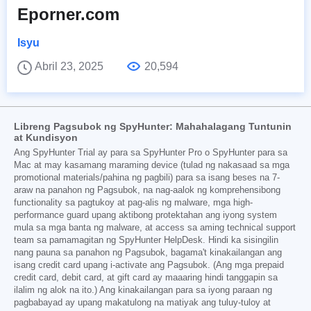
Eporner.com
Isyu
Abril 23, 2025
20,594
Libreng Pagsubok ng SpyHunter: Mahahalagang Tuntunin
at Kundisyon
Ang SpyHunter Trial ay para sa SpyHunter Pro o SpyHunter para sa
Mac at may kasamang maraming device (tulad ng nakasaad sa mga
promotional materials/pahina ng pagbili) para sa isang beses na 7-
araw na panahon ng Pagsubok, na nag-aalok ng komprehensibong
functionality sa pagtukoy at pag-alis ng malware, mga high-
performance guard upang aktibong protektahan ang iyong system
mula sa mga banta ng malware, at access sa aming technical support
team sa pamamagitan ng SpyHunter HelpDesk. Hindi ka sisingilin
nang pauna sa panahon ng Pagsubok, bagama't kinakailangan ang
isang credit card upang i-activate ang Pagsubok. (Ang mga prepaid
credit card, debit card, at gift card ay maaaring hindi tanggapin sa
ilalim ng alok na ito.) Ang kinakailangan para sa iyong paraan ng
pagbabayad ay upang makatulong na matiyak ang tuluy-tuloy at