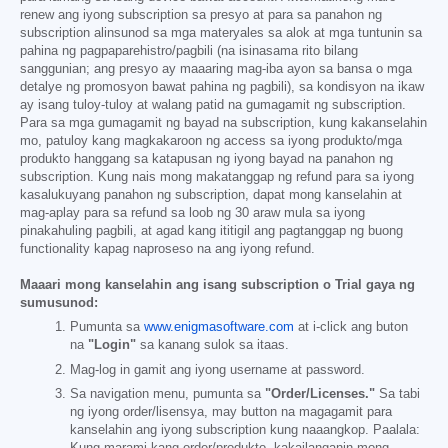
renew ang iyong subscription sa presyo at para sa panahon ng
subscription alinsunod sa mga materyales sa alok at mga tuntunin sa
pahina ng pagpaparehistro/pagbili (na isinasama rito bilang
sanggunian; ang presyo ay maaaring mag-iba ayon sa bansa o mga
detalye ng promosyon bawat pahina ng pagbili), sa kondisyon na ikaw
ay isang tuloy-tuloy at walang patid na gumagamit ng subscription.
Para sa mga gumagamit ng bayad na subscription, kung kakanselahin
mo, patuloy kang magkakaroon ng access sa iyong produkto/mga
produkto hanggang sa katapusan ng iyong bayad na panahon ng
subscription. Kung nais mong makatanggap ng refund para sa iyong
kasalukuyang panahon ng subscription, dapat mong kanselahin at
mag-aplay para sa refund sa loob ng 30 araw mula sa iyong
pinakahuling pagbili, at agad kang ititigil ang pagtanggap ng buong
functionality kapag naproseso na ang iyong refund.
Maaari mong kanselahin ang isang subscription o Trial gaya ng
sumusunod:
Pumunta sa
www.enigmasoftware.com
at i-click ang buton
na
"Login"
sa kanang sulok sa itaas.
Mag-log in gamit ang iyong username at password.
Sa navigation menu, pumunta sa
"Order/Licenses."
Sa tabi
ng iyong order/lisensya, may button na magagamit para
kanselahin ang iyong subscription kung naaangkop. Paalala:
Kung marami kang order/produkto, kakailanganin mong