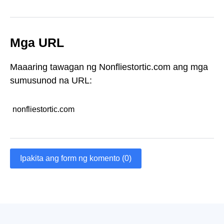
Mga URL
Maaaring tawagan ng Nonfliestortic.com ang mga
sumusunod na URL:
nonfliestortic.com
Ipakita ang form ng komento (0)