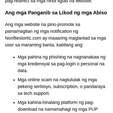
pag-redirect sa mga hindi ligtas na website.
Ang mga Panganib sa Likod ng mga Abiso
Ang mga website na pino-promote sa
pamamagitan ng mga notification ng
Nonfliestortic.com ay maaaring maglantad sa mga
user sa maraming banta, kabilang ang:
Mga pahina ng phishing na nagnanakaw ng
mga kredensyal sa pag-login o personal na
data.
Mga online scam na nagtutulak ng mga
pekeng serbisyo, subscription, o pandaraya
sa tech support.
Mga kahina-hinalang platform ng pag-
download na namamahagi ng mga PUP