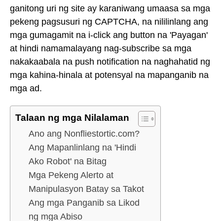
ganitong uri ng site ay karaniwang umaasa sa mga
pekeng pagsusuri ng CAPTCHA, na nililinlang ang
mga gumagamit na i-click ang button na 'Payagan'
at hindi namamalayang nag-subscribe sa mga
nakakaabala na push notification na naghahatid ng
mga kahina-hinala at potensyal na mapanganib na
mga ad.
Talaan ng mga Nilalaman
Ano ang Nonfliestortic.com?
Ang Mapanlinlang na 'Hindi
Ako Robot' na Bitag
Mga Pekeng Alerto at
Manipulasyon Batay sa Takot
Ang mga Panganib sa Likod
ng mga Abiso