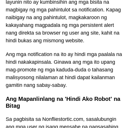
layunin nito ay kumbinsihin ang mga bisita na
magbigay ng mga pahintulot sa notification. Kapag
naibigay na ang pahintulot, magkakaroon ng
kakayahang magpadala ng mga persistent alert
nang direkta sa browser ng user ang site, kahit na
hindi bukas ang mismong website.
Ang mga notification na ito ay hindi mga paalala na
hindi nakakapinsala. Ginawa ang mga ito upang
mag-promote ng mga kaduda-duda o tahasang
malisyosong nilalaman at hindi dapat kailanman
gamitin nang sabay-sabay.
Ang Mapanlinlang na 'Hindi Ako Robot' na
Bitag
Sa pagbisita sa Nonfliestortic.com, sasalubungin
ang mga user ng isang mensahe na nagsasabing