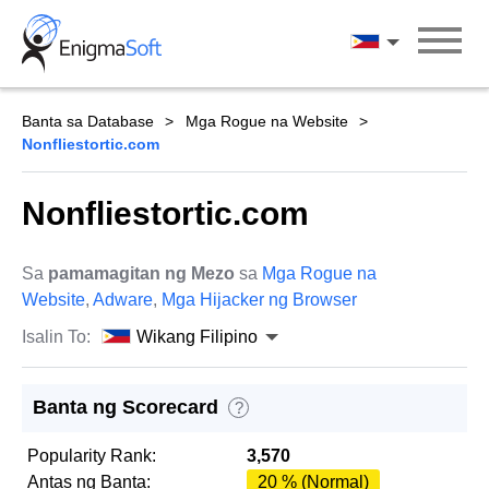
Skip
to
Wikang Filipin
content
Banta sa Database
Mga Rogue na Website
Nonfliestortic.com
Nonfliestortic.com
Sa
pamamagitan ng Mezo
sa
Mga Rogue na
Website
,
Adware
,
Mga Hijacker ng Browser
Isalin To:
Wikang Filipino
Banta ng Scorecard
?
Popularity Rank:
3,570
Antas ng Banta:
20 % (Normal)