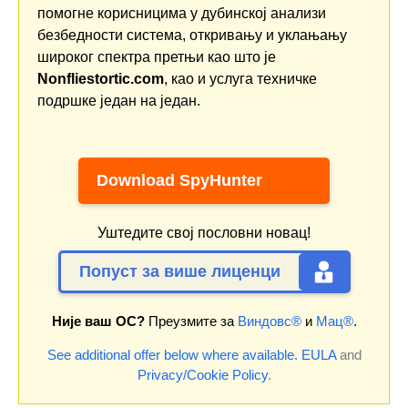
помогне корисницима у дубинској анализи
безбедности система, откривању и уклањању
широког спектра претњи као што је
Nonfliestortic.com
, као и услуга техничке
подршке један на један.
Download SpyHunter
Уштедите свој пословни новац!
Попуст за више лиценци
Није ваш ОС?
Преузмите за
Виндовс®
и
Мац®
.
See additional offer below where available.
EULA
and
Privacy/Cookie Policy
.