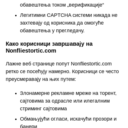
обавештења током „верификације“
Легитимни CAPTCHA системи никада не
захтевају од корисника да омогуће
обавештења у прегледачу.
Како корисници завршавају на
Nonfliestortic.com
Лажне веб странице попут Nonfliestortic.com
ретко се посећују намерно. Корисници се често
преусмеравају на њих путем:
Злонамерне рекламне мреже на торент,
сајтовима за одрасле или илегалним
стриминг сајтовима
Обмањујући огласи, искачући прозори и
банери