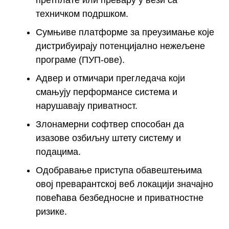
претплате или превару у вези са
техничком подршком.
Сумњиве платформе за преузимање које
дистрибуирају потенцијално нежељене
програме (ПУП-ове).
Адвер и отмичари прегледача који
смањују перформансе система и
нарушавају приватност.
Злонамерни софтвер способан да
изазове озбиљну штету систему и
подацима.
Одобравање приступа обавештењима
овој преварантској веб локацији значајно
повећава безбедносне и приватностне
ризике.