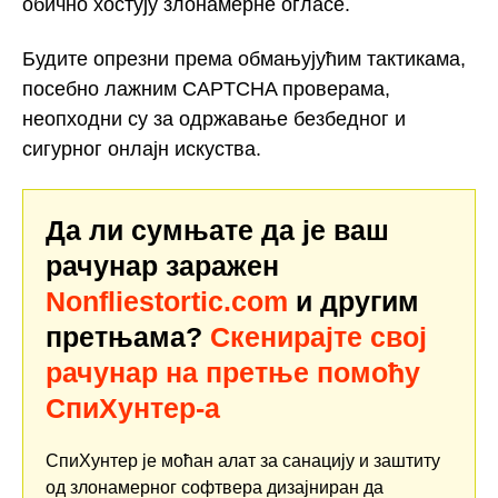
обично хостују злонамерне огласе.
Будите опрезни према обмањујућим тактикама,
посебно лажним CAPTCHA проверама,
неопходни су за одржавање безбедног и
сигурног онлајн искуства.
Да ли сумњате да је ваш
рачунар заражен
Nonfliestortic.com
и другим
претњама?
Скенирајте свој
рачунар на претње помоћу
СпиХунтер-а
СпиХунтер је моћан алат за санацију и заштиту
од злонамерног софтвера дизајниран да