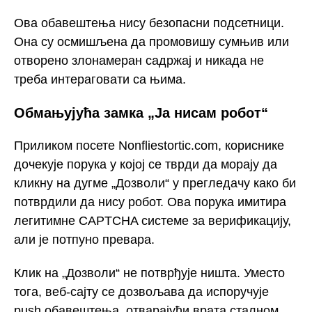
Ова обавештења нису безопасни подсетници.
Она су осмишљена да промовишу сумњив или
отворено злонамеран садржај и никада не
треба интераговати са њима.
Обмањујућа замка „Ја нисам робот“
Приликом посете Nonfliestortic.com, кориснике
дочекује порука у којој се тврди да морају да
кликну на дугме „Дозволи“ у прегледачу како би
потврдили да нису робот. Ова порука имитира
легитимне CAPTCHA системе за верификацију,
али је потпуно превара.
Клик на „Дозволи“ не потврђује ништа. Уместо
тога, веб-сајту се дозвољава да испоручује
push обавештења, отварајући врата сталном