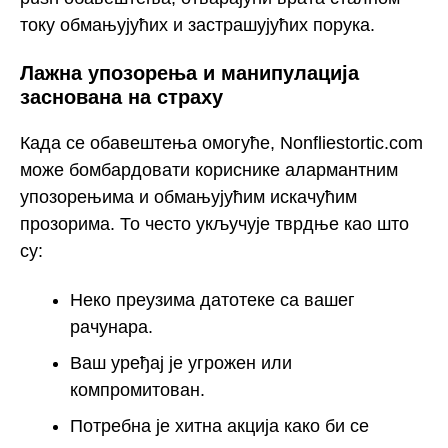
току обмањујућих и застрашујућих порука.
Лажна упозорења и манипулација
заснована на страху
Када се обавештења омогуће, Nonfliestortic.com
може бомбардовати кориснике алармантним
упозорењима и обмањујућим искачућим
прозорима. То често укључује тврдње као што
су:
Неко преузима датотеке са вашег
рачунара.
Ваш уређај је угрожен или
компромитован.
Потребна је хитна акција како би се