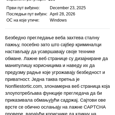
Први пут виђено:
December 23, 2025
Последњи пут виђен:
April 28, 2026
ОС на које утиче:
Windows
Безбедно прегледање веба захтева сталну
пажњу, посебно зато што сајбер криминалци
настављају да усавршавају своје технике
обмане. Лажне веб странице су дизајниране да
манипулишу корисницима и наведу их да
предузму радње које угрожавају безбедност и
приватност. Једна таква претња је
Nonfliestortic.com, злонамерна веб страница која
злоупотребљава функције прегледача да би
приказивала обмањујући садржај. Сајтови ове
врсте се обично ослањају на лажне CAPTCHA
провере, варајући кориснике да кликну на