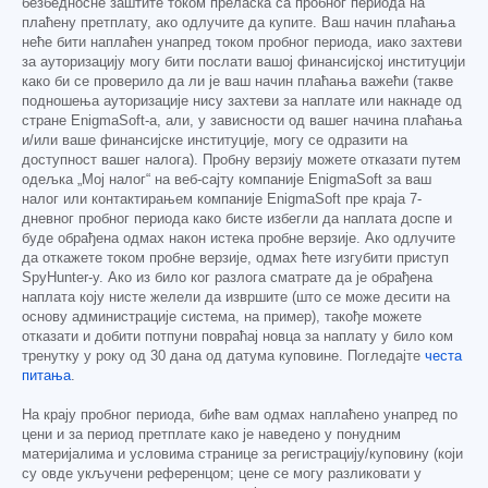
безбедносне заштите током преласка са пробног периода на
плаћену претплату, ако одлучите да купите. Ваш начин плаћања
неће бити наплаћен унапред током пробног периода, иако захтеви
за ауторизацију могу бити послати вашој финансијској институцији
како би се проверило да ли је ваш начин плаћања важећи (такве
подношења ауторизације нису захтеви за наплате или накнаде од
стране EnigmaSoft-а, али, у зависности од вашег начина плаћања
и/или ваше финансијске институције, могу се одразити на
доступност вашег налога). Пробну верзију можете отказати путем
одељка „Мој налог“ на веб-сајту компаније EnigmaSoft за ваш
налог или контактирањем компаније EnigmaSoft пре краја 7-
дневног пробног периода како бисте избегли да наплата доспе и
буде обрађена одмах након истека пробне верзије. Ако одлучите
да откажете током пробне верзије, одмах ћете изгубити приступ
SpyHunter-у. Ако из било ког разлога сматрате да је обрађена
наплата коју нисте желели да извршите (што се може десити на
основу администрације система, на пример), такође можете
отказати и добити потпуни повраћај новца за наплату у било ком
тренутку у року од 30 дана од датума куповине. Погледајте
честа
питања
.
На крају пробног периода, биће вам одмах наплаћено унапред по
цени и за период претплате како је наведено у понудним
материјалима и условима странице за регистрацију/куповину (који
су овде укључени референцом; цене се могу разликовати у