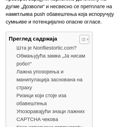
дугме „Дозволи“ и несвесно се претплате на
наметљива push обавештења која испоручују
сумњиве и потенцијално опасне огласе.
Преглед садржаја
Шта је Nonfliestortic.com?
Обмањујућа замка „Ја нисам
робот“
Лажна упозорења и
манипулација заснована на
страху
Ризици који стоје иза
обавештења
Упозоравајући знаци лажних
CAPTCHA чекова