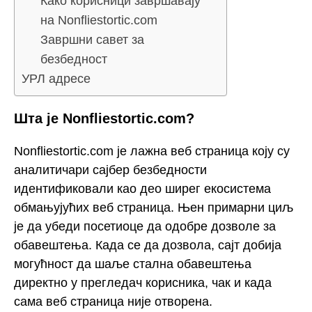
Како корисници завршавају
на Nonfliestortic.com
Завршни савет за
безбедност
УРЛ адресе
Шта је Nonfliestortic.com?
Nonfliestortic.com је лажна веб страница коју су
аналитичари сајбер безбедности
идентификовали као део ширег екосистема
обмањујућих веб страница. Њен примарни циљ
је да убеди посетиоце да одобре дозволе за
обавештења. Када се да дозвола, сајт добија
могућност да шаље стална обавештења
директно у прегледач корисника, чак и када
сама веб страница није отворена.