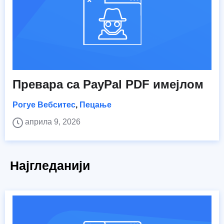
Превара са PayPal PDF имејлом
Рогуе Вебситес
,
Пецање
априла 9, 2026
Најгледанији