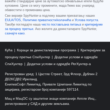
важеће стандардне цене за аутоматско обнављање и/или будуће
куповине. Цене се могу променити, мада ћемо вас унапред
обавестити о променама цена.
Све верзије SpyHunter-а подлежу вашем прихватању наших
EULA/TOS
,
Политике приватности/колачића
и
Услова попуста
.
Такође погледајте наша
често постављана питања
и
критеријуме
за процену претњи
. Ако желите да деинсталирате SpyHunter,
сазнајте како
.
Кућа
Кораци за деинсталирање програма
Критеријуми за
процену претње СпиХунтер
Додатни услови и одредбе
СпиХунтер
Додатни услови и одредбе РегХунтер-а
Регистрован уред: 1 Цастле Стреет, 3рд Флоор, Дублин 2
Д02КСД82 Иреланд.
ЕнигмаСофт Лимитед, Привате Цомпани Лимитед по
акцијама, регистарски број компаније 597114.
Мац и МацОС су заштитни знаци компаније Аппле Инц.,
регистровани у САД и другим земљама.