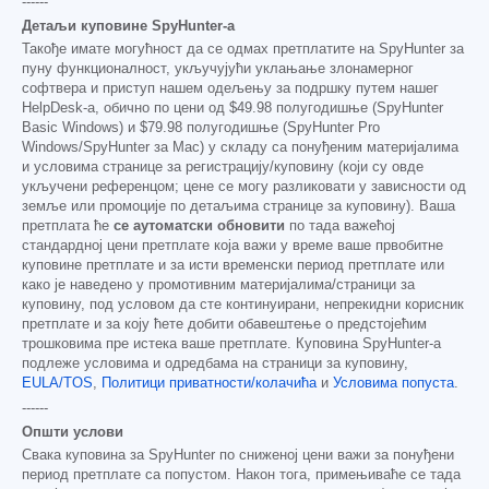
------
Детаљи куповине SpyHunter-а
Такође имате могућност да се одмах претплатите на SpyHunter за
пуну функционалност, укључујући уклањање злонамерног
софтвера и приступ нашем одељењу за подршку путем нашег
HelpDesk-а, обично по цени од
$49.98
полугодишње (SpyHunter
Basic Windows) и
$79.98
полугодишње (SpyHunter Pro
Windows/SpyHunter за Mac) у складу са понуђеним материјалима
и условима странице за регистрацију/куповину (који су овде
укључени референцом; цене се могу разликовати у зависности од
земље или промоције по детаљима странице за куповину). Ваша
претплата ће
се аутоматски обновити
по тада важећој
стандардној цени претплате која важи у време ваше првобитне
куповине претплате и за исти временски период претплате или
како је наведено у промотивним материјалима/страници за
куповину, под условом да сте континуирани, непрекидни корисник
претплате и за коју ћете добити обавештење о предстојећим
трошковима пре истека ваше претплате. Куповина SpyHunter-а
подлеже условима и одредбама на страници за куповину,
EULA/TOS
,
Политици приватности/колачића
и
Условима попуста
.
------
Општи услови
Свака куповина за SpyHunter по сниженој цени важи за понуђени
период претплате са попустом. Након тога, примењиваће се тада