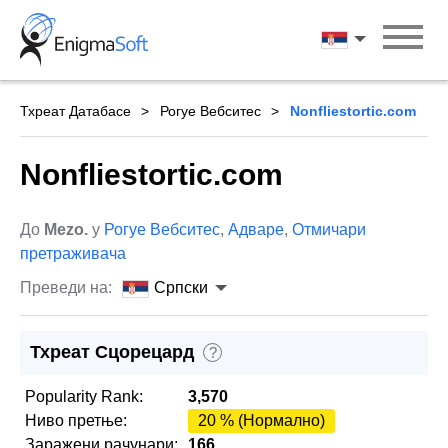
Skip
to
Српски
content
Тхреат Датабасе
Рогуе Вебситес
Nonfliestortic.com
Nonfliestortic.com
До
Mezo.
у
Рогуе Вебситес
,
Адваре
,
Отмичари
претраживача
Преведи на:
Српски
Тхреат Сцорецард
?
Popularity Rank:
3,570
Ниво претње:
20 % (Нормално)
Заражени рачунари:
166