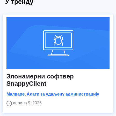
У тренду
Злонамерни софтвер
SnappyClient
Малваре
,
Алати за удаљену администрацију
априла 9, 2026