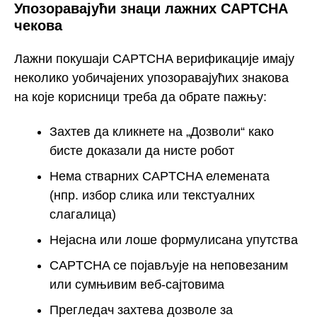
Упозоравајући знаци лажних CAPTCHA
чекова
Лажни покушаји CAPTCHA верификације имају
неколико уобичајених упозоравајућих знакова
на које корисници треба да обрате пажњу:
Захтев да кликнете на „Дозволи“ како
бисте доказали да нисте робот
Нема стварних CAPTCHA елемената
(нпр. избор слика или текстуалних
слагалица)
Нејасна или лоше формулисана упутства
CAPTCHA се појављује на неповезаним
или сумњивим веб-сајтовима
Прегледач захтева дозволе за