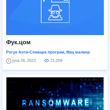
Фук.цом
Рогуе Анти-Спиваре програм
,
Мац малвер
јуна 26, 2023
21,209