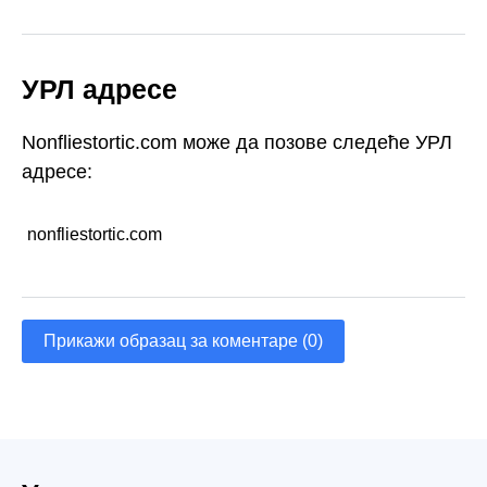
УРЛ адресе
Nonfliestortic.com може да позове следеће УРЛ
адресе:
nonfliestortic.com
Прикажи образац за коментаре (0)