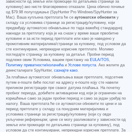
зависности од земље или промоције по детаљима странице за
куповину) ако нисте благовремено отказали. Цена обично почиње
од
$79.98
полугодишње (SpyHunter Pro Windows/SpyHunter за
Mac). Ваша купљена претплата ће се
аутоматски обновити
у
складу са условима странице за регистрацију/куповину, који
предвиђају аутоматско обнављање по тада важећој стандардној
накнади за претплату која је на снази у време ваше првобитне
куповине и за исти период претплате или како је наведено у
промотивним материјалима/страници за куповину, под условом да
сте континуирани, непрекидни корисник претплате. Молимо
погледајте страницу за куповину за детаље. Пробни период
подлеже овим Условима, вашем пристанку на
EULA/TOS
,
Политику приватности/колачића
и
Услове попуста
. Ако желите да
деинсталирате SpyHunter,
сазнајте како
.
За плаћање аутоматског обнављања ваше претплате, подсетник
путем е-поште биће послат на адресу е-поште коју сте навели
приликом регистрације пре сваког датума плаћања. На почетку
пробног периода, добићете активациони код који је ограничен на
коришћење само за један пробни период и само за један уређај по
налогу. Ваша претплата ће се аутоматски обновити по цени и за
период претплате у складу са понудним материјалима и
условима странице за регистрацију/куповину (који су овде
укључени референцом; цене се могу разликовати у зависности од
земље или промоције по детаљима странице за куповину), под
условом да сте континуирани, непрекидни корисник претплате. За