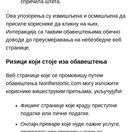
спречила штета.
Ова упозорења су измишљена и осмишљена да
присиле кориснике да кликну на њих.
Интеракција са таквим обавештењима обично
доводи до преусмеравања на небезбедне веб
странице.
Ризици који стоје иза обавештења
Веб странице које се промовишу путем
обавештења Nonfliestortic.com могу изложити
кориснике вишеструким претњама, укључујући:
Фишинг странице које краду приступне
податке или личне податке.
Онлајн преваре које нуде лажне услуге,