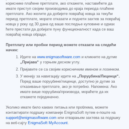
кориснике плаћене претплате, ако откажете, наставићете да
имате приступ својим производима до краја периода плаћене
претплате. Ако желите да добијете повраћај новца за текући
период претплате, морате отказати и поднети захтев за повраћај
новца у року од 30 дана од ваше последње куповине и одмах
ћете престати да добијате пуну функционалност када се ваш
повраћај новца обради.
Претплату или пробни период можете отказати на следећи
начин:
Идите на
www.enigmasoftware.com
и кликните на дугме
„Пријава“
у горњем десном углу.
Пријавите се са својим корисничким именом и лозинком.
У менију за навигацију идите на
„Поруџбина/Лиценце“.
Поред ваше поруџбине/лиценце, доступно је дугме за
отказивање претплате, ако је потребно. Напомена: Ако
имате више поруџбина/производа, мораћете да их
откажете појединачно.
Уколико имате било каквих питања или проблема, можете
контактирати подршку компаније EnigmaSoft путем е-поште на
support@enigmasoftware.com
или отварањем захтева за подршку
на веб-сајту
EnigmaSoft MyAccount
.