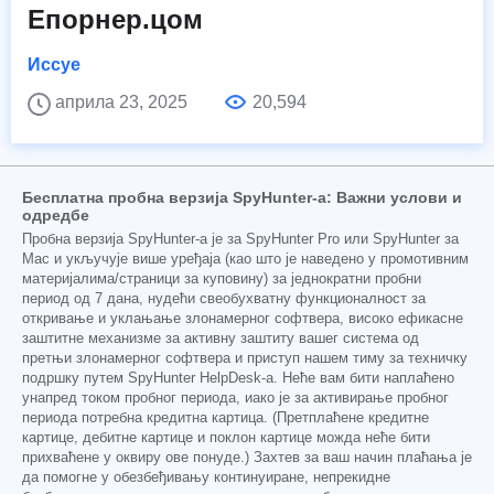
Епорнер.цом
Иссуе
априла 23, 2025
20,594
Бесплатна пробна верзија SpyHunter-а: Важни услови и
одредбе
Пробна верзија SpyHunter-а је за SpyHunter Pro или SpyHunter за
Mac и укључује више уређаја (као што је наведено у промотивним
материјалима/страници за куповину) за једнократни пробни
период од 7 дана, нудећи свеобухватну функционалност за
откривање и уклањање злонамерног софтвера, високо ефикасне
заштитне механизме за активну заштиту вашег система од
претњи злонамерног софтвера и приступ нашем тиму за техничку
подршку путем SpyHunter HelpDesk-а. Неће вам бити наплаћено
унапред током пробног периода, иако је за активирање пробног
периода потребна кредитна картица. (Претплаћене кредитне
картице, дебитне картице и поклон картице можда неће бити
прихваћене у оквиру ове понуде.) Захтев за ваш начин плаћања је
да помогне у обезбеђивању континуиране, непрекидне