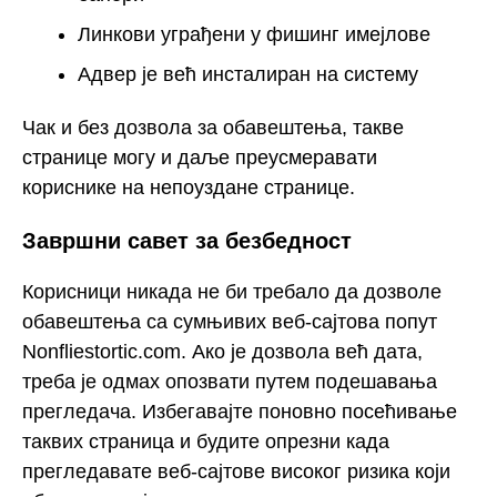
Линкови уграђени у фишинг имејлове
Адвер је већ инсталиран на систему
Чак и без дозвола за обавештења, такве
странице могу и даље преусмеравати
кориснике на непоуздане странице.
Завршни савет за безбедност
Корисници никада не би требало да дозволе
обавештења са сумњивих веб-сајтова попут
Nonfliestortic.com. Ако је дозвола већ дата,
треба је одмах опозвати путем подешавања
прегледача. Избегавајте поновно посећивање
таквих страница и будите опрезни када
прегледавате веб-сајтове високог ризика који