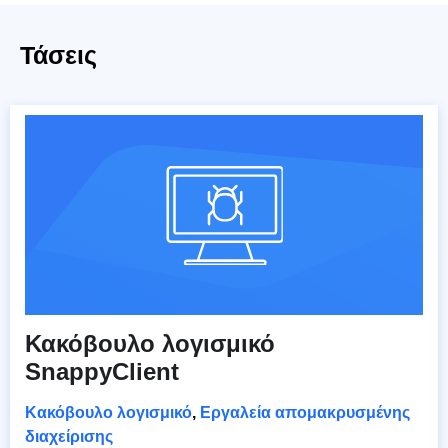
Τάσεις
Κακόβουλο λογισμικό
SnappyClient
Κακόβουλο λογισμικό
,
Εργαλεία απομακρυσμένης
διαχείρισης