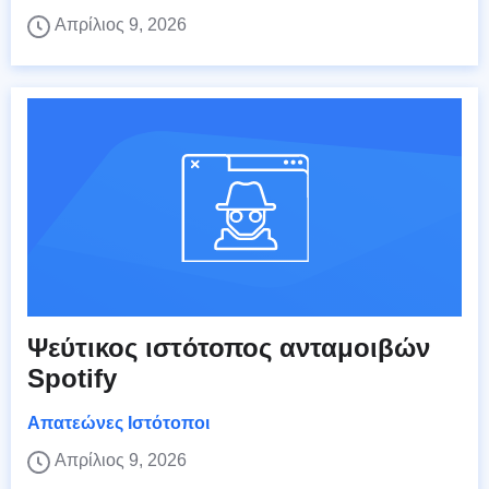
Απρίλιος 9, 2026
Ψεύτικος ιστότοπος ανταμοιβών
Spotify
Απατεώνες Ιστότοποι
Απρίλιος 9, 2026