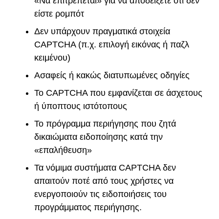
«Να επιτρέπεται» για να αποδείξετε ότι δεν
είστε ρομπότ
Δεν υπάρχουν πραγματικά στοιχεία
CAPTCHA (π.χ. επιλογή εικόνας ή παζλ
κειμένου)
Ασαφείς ή κακώς διατυπωμένες οδηγίες
Το CAPTCHA που εμφανίζεται σε άσχετους
ή ύποπτους ιστότοπους
Το πρόγραμμα περιήγησης που ζητά
δικαιώματα ειδοποίησης κατά την
«επαλήθευση»
Τα νόμιμα συστήματα CAPTCHA δεν
απαιτούν ποτέ από τους χρήστες να
ενεργοποιούν τις ειδοποιήσεις του
προγράμματος περιήγησης.