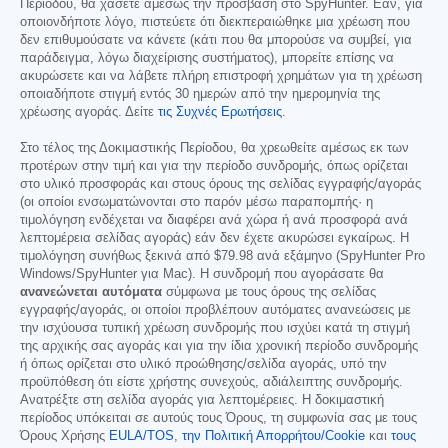
Περίοδου, θα χάσετε αμέσως την πρόσβαση στο SpyHunter. Εάν, για
οποιονδήποτε λόγο, πιστεύετε ότι διεκπεραιώθηκε μια χρέωση που
δεν επιθυμούσατε να κάνετε (κάτι που θα μπορούσε να συμβεί, για
παράδειγμα, λόγω διαχείρισης συστήματος), μπορείτε επίσης να
ακυρώσετε και να λάβετε πλήρη επιστροφή χρημάτων για τη χρέωση
οποιαδήποτε στιγμή εντός 30 ημερών από την ημερομηνία της
χρέωσης αγοράς. Δείτε
τις Συχνές Ερωτήσεις
.
Στο τέλος της Δοκιμαστικής Περίοδου, θα χρεωθείτε αμέσως εκ των
προτέρων στην τιμή και για την περίοδο συνδρομής, όπως ορίζεται
στο υλικό προσφοράς και στους όρους της σελίδας εγγραφής/αγοράς
(οι οποίοι ενσωματώνονται στο παρόν μέσω παραπομπής· η
τιμολόγηση ενδέχεται να διαφέρει ανά χώρα ή ανά προσφορά ανά
λεπτομέρεια σελίδας αγοράς) εάν δεν έχετε ακυρώσει εγκαίρως. Η
τιμολόγηση συνήθως ξεκινά από
$79.98
ανά εξάμηνο (SpyHunter Pro
Windows/SpyHunter για Mac). Η συνδρομή που αγοράσατε θα
ανανεώνεται αυτόματα
σύμφωνα με τους όρους της σελίδας
εγγραφής/αγοράς, οι οποίοι προβλέπουν αυτόματες ανανεώσεις με
την ισχύουσα τυπική χρέωση συνδρομής που ισχύει κατά τη στιγμή
της αρχικής σας αγοράς και για την ίδια χρονική περίοδο συνδρομής
ή όπως ορίζεται στο υλικό προώθησης/σελίδα αγοράς, υπό την
προϋπόθεση ότι είστε χρήστης συνεχούς, αδιάλειπτης συνδρομής.
Ανατρέξτε στη σελίδα αγοράς για λεπτομέρειες. Η δοκιμαστική
περίοδος υπόκειται σε αυτούς τους Όρους, τη συμφωνία σας με τους
Όρους Χρήσης
EULA/TOS
,
την Πολιτική Απορρήτου/Cookie
και
τους