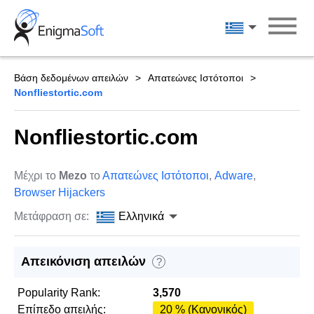
Skip
to
Ελληνικά
content
Βάση δεδομένων απειλών
Απατεώνες Ιστότοποι
Nonfliestortic.com
Nonfliestortic.com
Μέχρι το
Mezo
το
Απατεώνες Ιστότοποι
,
Adware
,
Browser Hijackers
Μετάφραση σε:
Ελληνικά
Απεικόνιση απειλών
?
Popularity Rank:
3,570
Επίπεδο απειλής:
20 % (Κανονικός)