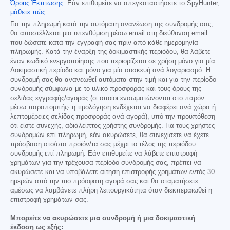
Όρους Έκπτωσης
. Εάν επιθυμείτε να απεγκαταστήσετε το SpyHunter,
μάθετε πώς
.
Για την πληρωμή κατά την αυτόματη ανανέωση της συνδρομής σας,
θα αποστέλλεται μια υπενθύμιση μέσω email στη διεύθυνση email
που δώσατε κατά την εγγραφή σας πριν από κάθε ημερομηνία
πληρωμής. Κατά την έναρξη της δοκιμαστικής περιόδου, θα λάβετε
έναν κωδικό ενεργοποίησης που περιορίζεται σε χρήση μόνο για μία
Δοκιμαστική περίοδο και μόνο για μία συσκευή ανά λογαριασμό. Η
συνδρομή σας θα ανανεωθεί αυτόματα στην τιμή και για την περίοδο
συνδρομής σύμφωνα με το υλικό προσφοράς και τους όρους της
σελίδας εγγραφής/αγοράς (οι οποίοι ενσωματώνονται στο παρόν
μέσω παραπομπής· η τιμολόγηση ενδέχεται να διαφέρει ανά χώρα ή
λεπτομέρειες σελίδας προσφοράς ανά αγορά), υπό την προϋπόθεση
ότι είστε συνεχής, αδιάλειπτος χρήστης συνδρομής. Για τους χρήστες
συνδρομών επί πληρωμή, εάν ακυρώσετε, θα συνεχίσετε να έχετε
πρόσβαση στο/στα προϊόν/τα σας μέχρι το τέλος της περιόδου
συνδρομής επί πληρωμή. Εάν επιθυμείτε να λάβετε επιστροφή
χρημάτων για την τρέχουσα περίοδο συνδρομής σας, πρέπει να
ακυρώσετε και να υποβάλετε αίτηση επιστροφής χρημάτων εντός 30
ημερών από την πιο πρόσφατη αγορά σας και θα σταματήσετε
αμέσως να λαμβάνετε πλήρη λειτουργικότητα όταν διεκπεραιωθεί η
επιστροφή χρημάτων σας.
Μπορείτε να ακυρώσετε μια συνδρομή ή μια δοκιμαστική
έκδοση ως εξής: