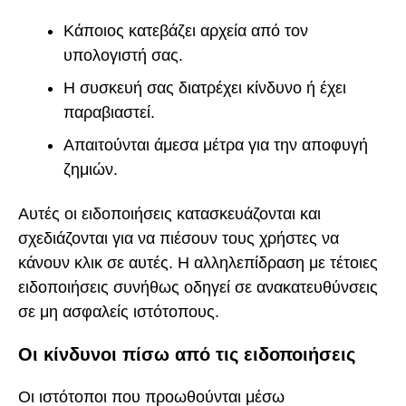
Κάποιος κατεβάζει αρχεία από τον
υπολογιστή σας.
Η συσκευή σας διατρέχει κίνδυνο ή έχει
παραβιαστεί.
Απαιτούνται άμεσα μέτρα για την αποφυγή
ζημιών.
Αυτές οι ειδοποιήσεις κατασκευάζονται και
σχεδιάζονται για να πιέσουν τους χρήστες να
κάνουν κλικ σε αυτές. Η αλληλεπίδραση με τέτοιες
ειδοποιήσεις συνήθως οδηγεί σε ανακατευθύνσεις
σε μη ασφαλείς ιστότοπους.
Οι κίνδυνοι πίσω από τις ειδοποιήσεις
Οι ιστότοποι που προωθούνται μέσω