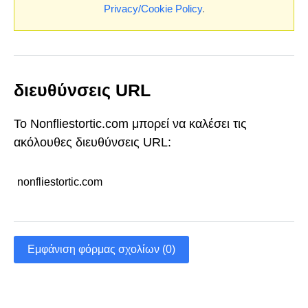
Privacy/Cookie Policy
.
διευθύνσεις URL
Το Nonfliestortic.com μπορεί να καλέσει τις
ακόλουθες διευθύνσεις URL:
nonfliestortic.com
Εμφάνιση φόρμας σχολίων (0)