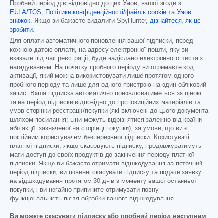
Пробний період діє відповідно до цих Умов, вашої згоди з
EULA/TOS
,
Політики конфіденційності/файлів cookie
та
Умов
знижок
. Якщо ви бажаєте видалити SpyHunter,
дізнайтеся, як це
зробити
.
Для оплати автоматичного поновлення вашої підписки, перед
кожною датою оплати, на адресу електронної пошти, яку ви
вказали під час реєстрації, буде надіслано електронного листа з
нагадуванням. На початку пробного періоду ви отримаєте код
активації, який можна використовувати лише протягом одного
пробного періоду та лише для одного пристрою на один обліковий
запис. Ваша підписка автоматично поновлюватиметься за ціною
та на період підписки відповідно до пропозиційних матеріалів та
умов сторінки реєстрації/покупки (які включені до цього документа
шляхом посилання; ціни можуть відрізнятися залежно від країни
або акції, зазначеної на сторінці покупки), за умови, що ви є
постійним користувачем безперервної підписки. Користувачі
платної підписки, якщо скасовують підписку, продовжуватимуть
мати доступ до своїх продуктів до закінчення періоду платної
підписки. Якщо ви бажаєте отримати відшкодування за поточний
період підписки, ви повинні скасувати підписку та подати заявку
на відшкодування протягом 30 днів з моменту вашої останньої
покупки, і ви негайно припините отримувати повну
функціональність після обробки вашого відшкодування.
Ви можете скасувати підписку або пробний період наступним