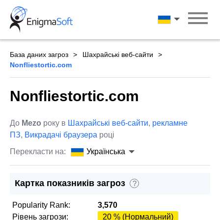
Skip
to
Українська
content
База даних загроз
Шахрайські веб-сайти
Nonfliestortic.com
Nonfliestortic.com
До
Mezo
року в
Шахрайські веб-сайти
,
рекламне
ПЗ
,
Викрадачі браузера
році
Перекласти на:
Українська
Картка показників загроз
?
Popularity Rank:
3,570
Рівень загрози:
20 % (Нормальний)