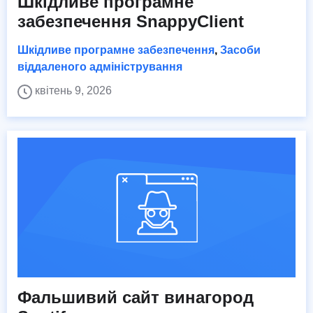
Шкідливе програмне
забезпечення SnappyClient
Шкідливе програмне забезпечення
,
Засоби
віддаленого адміністрування
квітень 9, 2026
Фальшивий сайт винагород