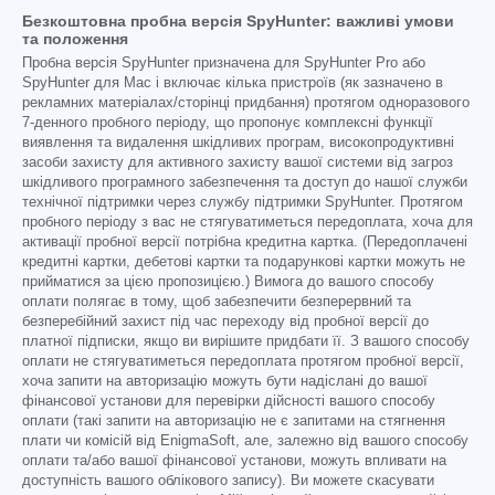
Безкоштовна пробна версія SpyHunter: важливі умови
та положення
Пробна версія SpyHunter призначена для SpyHunter Pro або
SpyHunter для Mac і включає кілька пристроїв (як зазначено в
рекламних матеріалах/сторінці придбання) протягом одноразового
7-денного пробного періоду, що пропонує комплексні функції
виявлення та видалення шкідливих програм, високопродуктивні
засоби захисту для активного захисту вашої системи від загроз
шкідливого програмного забезпечення та доступ до нашої служби
технічної підтримки через службу підтримки SpyHunter. Протягом
пробного періоду з вас не стягуватиметься передоплата, хоча для
активації пробної версії потрібна кредитна картка. (Передоплачені
кредитні картки, дебетові картки та подарункові картки можуть не
прийматися за цією пропозицією.) Вимога до вашого способу
оплати полягає в тому, щоб забезпечити безперервний та
безперебійний захист під час переходу від пробної версії до
платної підписки, якщо ви вирішите придбати її. З вашого способу
оплати не стягуватиметься передоплата протягом пробної версії,
хоча запити на авторизацію можуть бути надіслані до вашої
фінансової установи для перевірки дійсності вашого способу
оплати (такі запити на авторизацію не є запитами на стягнення
плати чи комісій від EnigmaSoft, але, залежно від вашого способу
оплати та/або вашої фінансової установи, можуть впливати на
доступність вашого облікового запису). Ви можете скасувати