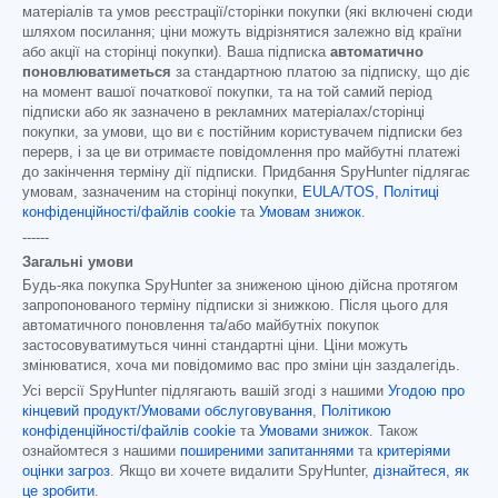
матеріалів та умов реєстрації/сторінки покупки (які включені сюди
шляхом посилання; ціни можуть відрізнятися залежно від країни
або акції на сторінці покупки). Ваша підписка
автоматично
поновлюватиметься
за стандартною платою за підписку, що діє
на момент вашої початкової покупки, та на той самий період
підписки або як зазначено в рекламних матеріалах/сторінці
покупки, за умови, що ви є постійним користувачем підписки без
перерв, і за це ви отримаєте повідомлення про майбутні платежі
до закінчення терміну дії підписки. Придбання SpyHunter підлягає
умовам, зазначеним на сторінці покупки,
EULA/TOS
,
Політиці
конфіденційності/файлів cookie
та
Умовам знижок
.
------
Загальні умови
Будь-яка покупка SpyHunter за зниженою ціною дійсна протягом
запропонованого терміну підписки зі знижкою. Після цього для
автоматичного поновлення та/або майбутніх покупок
застосовуватимуться чинні стандартні ціни. Ціни можуть
змінюватися, хоча ми повідомимо вас про зміни цін заздалегідь.
Усі версії SpyHunter підлягають вашій згоді з нашими
Угодою про
кінцевий продукт/Умовами обслуговування
,
Політикою
конфіденційності/файлів cookie
та
Умовами знижок
. Також
ознайомтеся з нашими
поширеними запитаннями
та
критеріями
оцінки загроз
. Якщо ви хочете видалити SpyHunter,
дізнайтеся, як
це зробити
.