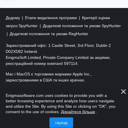
Додому
Етапи видалення програми
Критерії оцінки
загроз SpyHunter
Додаткові положення та умови SpyHunter
Додаткові положення та умови RegHunter
Зареєстрований офіс: 1 Castle Street, 3rd Floor, Dublin 2
D02XD82 Ireland.
EnigmaSoft Limited, Private Company Limited за акціями,
реєстраційний номер компанії 597114.
Mac і MacOS є торговими марками Apple Inc.,
зареєстрованими в США та інших країнах.
Авторські права 2016-
2026
. ТОВ «ЕнігмаСофт». Усі права
Enigmasoftware.com uses cookies to provide you with a
захищено.
better browsing experience and analyze how users navigate
and utilize the Site. By using this Site or clicking on "OK", you
consent to the use of cookies.
Дізнайтеся більше
.