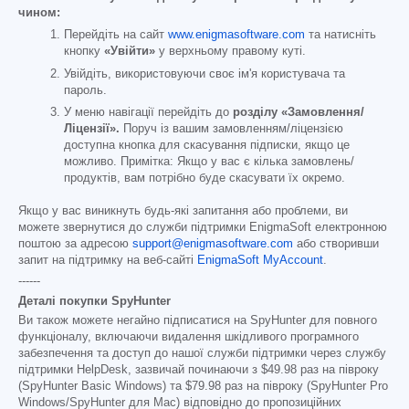
чином:
Перейдіть на сайт
www.enigmasoftware.com
та натисніть
кнопку
«Увійти»
у верхньому правому куті.
Увійдіть, використовуючи своє ім'я користувача та
пароль.
У меню навігації перейдіть до
розділу «Замовлення/
Ліцензії».
Поруч із вашим замовленням/ліцензією
доступна кнопка для скасування підписки, якщо це
можливо. Примітка: Якщо у вас є кілька замовлень/
продуктів, вам потрібно буде скасувати їх окремо.
Якщо у вас виникнуть будь-які запитання або проблеми, ви
можете звернутися до служби підтримки EnigmaSoft електронною
поштою за адресою
support@enigmasoftware.com
або створивши
запит на підтримку на веб-сайті
EnigmaSoft MyAccount
.
------
Деталі покупки SpyHunter
Ви також можете негайно підписатися на SpyHunter для повного
функціоналу, включаючи видалення шкідливого програмного
забезпечення та доступ до нашої служби підтримки через службу
підтримки HelpDesk, зазвичай починаючи з
$49.98
раз на півроку
(SpyHunter Basic Windows) та
$79.98
раз на півроку (SpyHunter Pro
Windows/SpyHunter для Mac) відповідно до пропозиційних