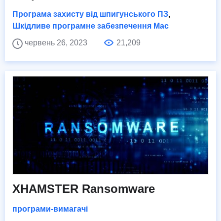
Програма захисту від шпигунського ПЗ
,
Шкідливе програмне забезпечення Mac
червень 26, 2023
21,209
XHAMSTER Ransomware
програми-вимагачі