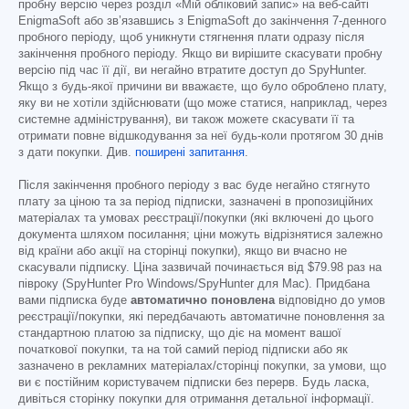
пробну версію через розділ «Мій обліковий запис» на веб-сайті
EnigmaSoft або зв’язавшись з EnigmaSoft до закінчення 7-денного
пробного періоду, щоб уникнути стягнення плати одразу після
закінчення пробного періоду. Якщо ви вирішите скасувати пробну
версію під час її дії, ви негайно втратите доступ до SpyHunter.
Якщо з будь-якої причини ви вважаєте, що було оброблено плату,
яку ви не хотіли здійснювати (що може статися, наприклад, через
системне адміністрування), ви також можете скасувати її та
отримати повне відшкодування за неї будь-коли протягом 30 днів
з дати покупки. Див.
поширені запитання
.
Після закінчення пробного періоду з вас буде негайно стягнуто
плату за ціною та за період підписки, зазначені в пропозиційних
матеріалах та умовах реєстрації/покупки (які включені до цього
документа шляхом посилання; ціни можуть відрізнятися залежно
від країни або акції на сторінці покупки), якщо ви вчасно не
скасували підписку. Ціна зазвичай починається від
$79.98
раз на
півроку (SpyHunter Pro Windows/SpyHunter для Mac). Придбана
вами підписка буде
автоматично поновлена
відповідно до умов
реєстрації/покупки, які передбачають автоматичне поновлення за
стандартною платою за підписку, що діє на момент вашої
початкової покупки, та на той самий період підписки або як
зазначено в рекламних матеріалах/сторінці покупки, за умови, що
ви є постійним користувачем підписки без перерв. Будь ласка,
дивіться сторінку покупки для отримання детальної інформації.