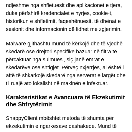
ndjeshme nga shfletuesit dhe aplikacionet e tjera,
duke përfshirë kredencialet e hyrjes, cookie-t,
historikun e shfletimit, faqeshënuesit, të dhënat e
sesionit dhe informacionin që lidhet me zgjerimin.
Malware gjithashtu mund të kërkojë dhe të vjedhë
skedarë ose drejtori specifike bazuar në filtra të
përcaktuar nga sulmuesi, siç janë emrat e
skedarëve ose shtigjet. Përveç nxjerrjes, ai është i
aftë të shkarkojë skedarë nga serverat e largët dhe
t'i ruajë ato lokalisht në makinën e infektuar.
Karakteristikat e Avancuara të Ekzekutimit
dhe Shfrytëzimit
SnappyClient mbështet metoda të shumta për
ekzekutimin e ngarkesave dashakeqe. Mund të