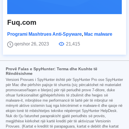
Fuq.com
Programi Mashtrues Anti-Spyware
,
Mac malware
qershor 26, 2023
21,415
Provë Falas e SpyHunter: Terma dhe Kushte të
Rëndësishme
Versioni Provues i SpyHunter është për SpyHunter Pro ose SpyHunter
për Mac dhe përfshin pajisje të shumta (siç përcaktohet në materialet
promovuese/faqen e blerjes) për një periudhë prove 7-ditore, duke
ofruar funksionalitet gjithëpërfshirës të zbulimit dhe heqjes së
malware-it, mbrojtëse me performancë të lartë për të mbrojtur në
mënyrë aktive sistemin tuaj nga kërcënimet e malware-it dhe qasje në
ekipin tonë të mbështetjes teknike nëpërmjet SpyHunter HelpDesk.
Nuk do t'ju faturohet paraprakisht gjatë periudhës së provës,
megjithëse kërkohet një kartë krediti për të aktivizuar Versionin
Provues. (Kartat e kreditit të parapaguara, kartat e debitit dhe kartat