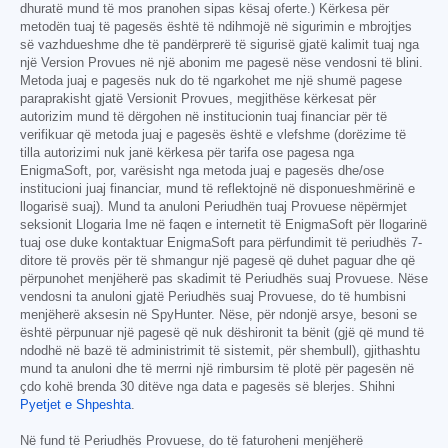
dhuratë mund të mos pranohen sipas kësaj oferte.) Kërkesa për
metodën tuaj të pagesës është të ndihmojë në sigurimin e mbrojtjes
së vazhdueshme dhe të pandërprerë të sigurisë gjatë kalimit tuaj nga
një Version Provues në një abonim me pagesë nëse vendosni të blini.
Metoda juaj e pagesës nuk do të ngarkohet me një shumë pagese
paraprakisht gjatë Versionit Provues, megjithëse kërkesat për
autorizim mund të dërgohen në institucionin tuaj financiar për të
verifikuar që metoda juaj e pagesës është e vlefshme (dorëzime të
tilla autorizimi nuk janë kërkesa për tarifa ose pagesa nga
EnigmaSoft, por, varësisht nga metoda juaj e pagesës dhe/ose
institucioni juaj financiar, mund të reflektojnë në disponueshmërinë e
llogarisë suaj). Mund ta anuloni Periudhën tuaj Provuese nëpërmjet
seksionit Llogaria Ime në faqen e internetit të EnigmaSoft për llogarinë
tuaj ose duke kontaktuar EnigmaSoft para përfundimit të periudhës 7-
ditore të provës për të shmangur një pagesë që duhet paguar dhe që
përpunohet menjëherë pas skadimit të Periudhës suaj Provuese. Nëse
vendosni ta anuloni gjatë Periudhës suaj Provuese, do të humbisni
menjëherë aksesin në SpyHunter. Nëse, për ndonjë arsye, besoni se
është përpunuar një pagesë që nuk dëshironit ta bënit (gjë që mund të
ndodhë në bazë të administrimit të sistemit, për shembull), gjithashtu
mund ta anuloni dhe të merrni një rimbursim të plotë për pagesën në
çdo kohë brenda 30 ditëve nga data e pagesës së blerjes. Shihni
Pyetjet e Shpeshta
.
Në fund të Periudhës Provuese, do të faturoheni menjëherë