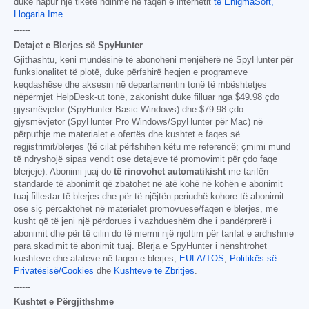
duke hapur një tiketë ndihme në faqen e internetit
të EnigmaSoft,
Llogaria Ime
.
------
Detajet e Blerjes së SpyHunter
Gjithashtu, keni mundësinë të abonoheni menjëherë në SpyHunter për
funksionalitet të plotë, duke përfshirë heqjen e programeve
keqdashëse dhe aksesin në departamentin tonë të mbështetjes
nëpërmjet HelpDesk-ut tonë, zakonisht duke filluar nga
$49.98
çdo
gjysmëvjetor (SpyHunter Basic Windows) dhe
$79.98
çdo
gjysmëvjetor (SpyHunter Pro Windows/SpyHunter për Mac) në
përputhje me materialet e ofertës dhe kushtet e faqes së
regjistrimit/blerjes (të cilat përfshihen këtu me referencë; çmimi mund
të ndryshojë sipas vendit ose detajeve të promovimit për çdo faqe
blerjeje). Abonimi juaj do
të rinovohet automatikisht
me tarifën
standarde të abonimit që zbatohet në atë kohë në kohën e abonimit
tuaj fillestar të blerjes dhe për të njëjtën periudhë kohore të abonimit
ose siç përcaktohet në materialet promovuese/faqen e blerjes, me
kusht që të jeni një përdorues i vazhdueshëm dhe i pandërprerë i
abonimit dhe për të cilin do të merrni një njoftim për tarifat e ardhshme
para skadimit të abonimit tuaj. Blerja e SpyHunter i nënshtrohet
kushteve dhe afateve në faqen e blerjes,
EULA/TOS
,
Politikës së
Privatësisë/Cookies
dhe
Kushteve të Zbritjes
.
------
Kushtet e Përgjithshme