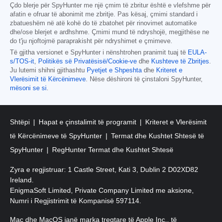
Çdo blerje për SpyHunter me një çmim të zbritur është e vlefshme për
afatin e ofruar të abonimit me zbritje. Pas kësaj, çmimi standard i
zbatueshëm në atë kohë do të zbatohet për rinovimet automatike
dhe/ose blerjet e ardhshme. Çmimi mund të ndryshojë, megjithëse ne
do t'ju njoftojmë paraprakisht për ndryshimet e çmimeve.
Të gjitha versionet e SpyHunter i nënshtrohen pranimit tuaj të
EULA-
s/TOS-it
,
Politikës së Privatësisë/Cookie-ve
dhe
Kushteve të Zbritjes
.
Ju lutemi shihni gjithashtu
Pyetjet e Shpeshta
dhe
Kriteret e
Vlerësimit të Kërcënimeve
. Nëse dëshironi të çinstaloni SpyHunter,
mësoni se si
.
Shtëpi
Hapat e çinstalimit të programit
Kriteret e Vlerësimit
të Kërcënimeve të SpyHunter
Termat dhe Kushtet Shtesë të
SpyHunter
RegHunter Termat dhe Kushtet Shtesë
Zyra e regjistruar: 1 Castle Street, Kati 3, Dublin 2 D02XD82
Ireland.
EnigmaSoft Limited, Private Company Limited me aksione,
Numri i Regjistrimit të Kompanisë 597114.
Mac dhe MacOS janë marka tregtare të Apple Inc., të