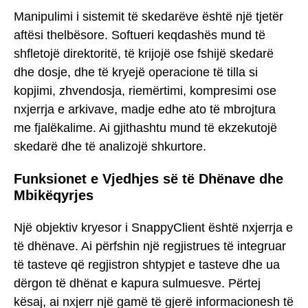
Manipulimi i sistemit të skedarëve është një tjetër
aftësi thelbësore. Softueri keqdashës mund të
shfletojë direktoritë, të krijojë ose fshijë skedarë
dhe dosje, dhe të kryejë operacione të tilla si
kopjimi, zhvendosja, riemërtimi, kompresimi ose
nxjerrja e arkivave, madje edhe ato të mbrojtura
me fjalëkalime. Ai gjithashtu mund të ekzekutojë
skedarë dhe të analizojë shkurtore.
Funksionet e Vjedhjes së të Dhënave dhe
Mbikëqyrjes
Një objektiv kryesor i SnappyClient është nxjerrja e
të dhënave. Ai përfshin një regjistrues të integruar
të tasteve që regjistron shtypjet e tasteve dhe ua
dërgon të dhënat e kapura sulmuesve. Përtej
kësaj, ai nxjerr një gamë të gjerë informacionesh të