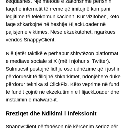
keqdashës. Një metodë e zakonshme përfshin
faqet e internetit të rreme që imitojnë kompani
legjitime të telekomunikacionit. Kur vizitohen, këto
faqe shkarkojnë në heshtje HijackLoader në
pajisjen e viktimës. Nëse ekzekutohet, ngarkuesi
vendos SnappyClient.
Një tjetër taktikë e përhapur shfrytëzon platformat
e mediave sociale si X (më i njohur si Twitter).
Sulmuesit postojnë lidhje ose udhëzime që i joshin
përdoruesit të fillojnë shkarkimet, ndonjëherë duke
përdorur teknika si ClickFix. Këto veprime në fund
të fundit çojnë në ekzekutimin e HijackLoader dhe
instalimin e malware-it.
Rreziqet dhe Ndikimi i Infeksionit
SnappyClient përfaqëson një kërcënim serioz për