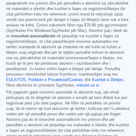
paraprakisht me çmimin dhe për periudhën e abonimit siç përcaktohet
në materialet e ofertës dhe kushtet e faqes së regjistrimit/blerjes (të
cilat përfshihen këtu me referencë; çmimi mund të ndryshojë sipas
vendit ose promocionit për detajet e faqes së blerjes) nëse nuk e keni
anuluar në kohë. Çmimi zakonisht fillon nga
$79.98
çdo gjysmëvjetor
(SpyHunter Pro Windows/SpyHunter për Mac). Abonimi juaj i blerë do
të
rinovohet automatikisht
në përputhje me kushtet e faqes së
regjistrimit/blerjes, të cilat parashikojnë rinovime automatike me
tarifën standarde të abonimit që zbatohet në atë kohë në kohën e
blerjes suaj origjinale dhe për të njëjtën periudhë kohore të abonimit
ose siç përcaktohet në materialet promovuese/faqen e blerjes, me
kusht që të jeni një përdorues abonimi i vazhdueshëm dhe i
pandërprerë. Ju lutemi shihni faqen e blerjes për detaje. Periudha
provuese i nënshtrohet këtyre Kushteve, marrëveshjes suaj me
EULA/TOS
,
Politikën e Privatësisë/Cookies
dhe
Kushtet e Zbritjes
.
Nëse dëshironi të çinstaloni SpyHunter,
mësoni se si
.
Për pagesën gjatë rinovimit automatik të abonimit tuaj, një email
përkujtues do të dërgohet në adresën e emailit që keni dhënë kur jeni
regjistruar para çdo date pagese. Në fillim të periudhës së provës
suaj, do të merrni një kod aktivizimi që është i kufizuar për t'u përdorur
vetëm për një periudhë prove dhe vetëm për një pajisje për llogari.
Abonimi juaj do të rinovohet automatikisht me çmimin dhe për
periudhën e abonimit në përputhje me materialet e ofertës dhe kushtet
e faqes së regjistrimit/blerjes (të cilat përfshihen këtu me referencë;
çmimi mund të ndryshojë sipas vendit ose detajeve të faqes së