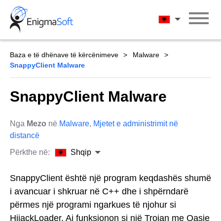
Skip
to
Shqip
content
Baza e të dhënave të kërcënimeve
Malware
SnappyClient Malware
SnappyClient Malware
Nga
Mezo
në
Malware
,
Mjetet e administrimit në
distancë
Përkthe në:
Shqip
SnappyClient është një program keqdashës shumë
i avancuar i shkruar në C++ dhe i shpërndarë
përmes një programi ngarkues të njohur si
HijackLoader. Ai funksionon si një Trojan me Qasje