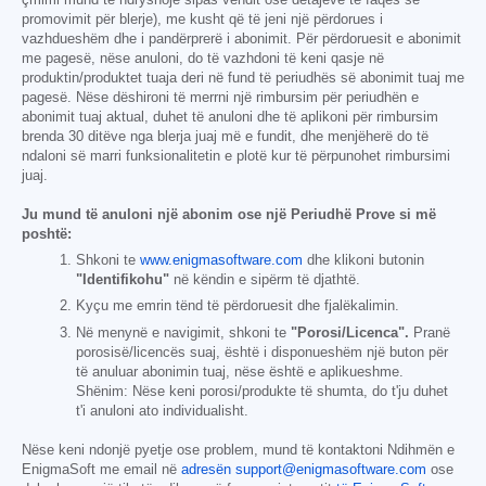
promovimit për blerje), me kusht që të jeni një përdorues i
vazhdueshëm dhe i pandërprerë i abonimit. Për përdoruesit e abonimit
me pagesë, nëse anuloni, do të vazhdoni të keni qasje në
produktin/produktet tuaja deri në fund të periudhës së abonimit tuaj me
pagesë. Nëse dëshironi të merrni një rimbursim për periudhën e
abonimit tuaj aktual, duhet të anuloni dhe të aplikoni për rimbursim
brenda 30 ditëve nga blerja juaj më e fundit, dhe menjëherë do të
ndaloni së marri funksionalitetin e plotë kur të përpunohet rimbursimi
juaj.
Ju mund të anuloni një abonim ose një Periudhë Prove si më
poshtë:
Shkoni te
www.enigmasoftware.com
dhe klikoni butonin
"Identifikohu"
në këndin e sipërm të djathtë.
Kyçu me emrin tënd të përdoruesit dhe fjalëkalimin.
Në menynë e navigimit, shkoni te
"Porosi/Licenca".
Pranë
porosisë/licencës suaj, është i disponueshëm një buton për
të anuluar abonimin tuaj, nëse është e aplikueshme.
Shënim: Nëse keni porosi/produkte të shumta, do t'ju duhet
t'i anuloni ato individualisht.
Nëse keni ndonjë pyetje ose problem, mund të kontaktoni Ndihmën e
EnigmaSoft me email në
adresën support@enigmasoftware.com
ose