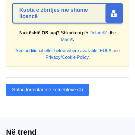
Kuota e zbritjes me shumë
licencë
Nuk është OS juaj?
Shkarkoni për
Dritaret®
dhe
Mac®
.
See additional offer below where available.
EULA
and
Privacy/Cookie Policy
.
Shfaq formularin e komenteve (0)
Në trend