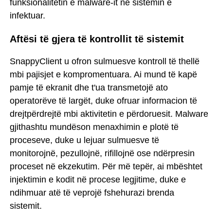
funksionalitetin e malware-it në sistemin e
infektuar.
Aftësi të gjera të kontrollit të sistemit
SnappyClient u ofron sulmuesve kontroll të thellë
mbi pajisjet e kompromentuara. Ai mund të kapë
pamje të ekranit dhe t'ua transmetojë ato
operatorëve të largët, duke ofruar informacion të
drejtpërdrejtë mbi aktivitetin e përdoruesit. Malware
gjithashtu mundëson menaxhimin e plotë të
proceseve, duke u lejuar sulmuesve të
monitorojnë, pezullojnë, rifillojnë ose ndërpresin
proceset në ekzekutim. Për më tepër, ai mbështet
injektimin e kodit në procese legjitime, duke e
ndihmuar atë të veprojë fshehurazi brenda
sistemit.