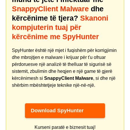
SnappyClient Malware
dhe
kërcënime të tjera?
Skanoni
kompjuterin tuaj për
kërcënime me SpyHunter
SpyHunter është një mjet i fuqishëm për korrigjimin
dhe mbrojtjen e malware i krijuar për t'u ofruar
përdoruesve një analizë të thelluar të sigurisë së
sistemit, zbulimin dhe heqjen e një game të gjerë
kërcënimesh si
SnappyClient Malware
, si dhe një
shërbim mbështetjeje teknike një-në-një.
Download SpyHunter
Kurseni paratë e biznesit tuaj!