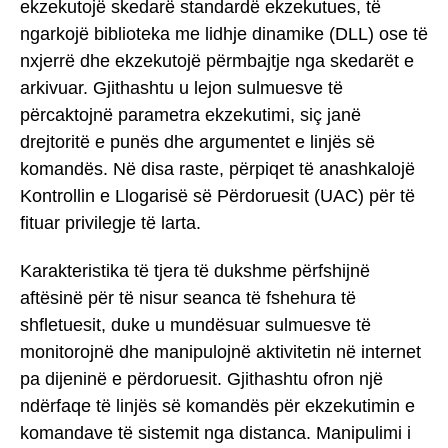
ekzekutojë skedarë standardë ekzekutues, të
ngarkojë biblioteka me lidhje dinamike (DLL) ose të
nxjerrë dhe ekzekutojë përmbajtje nga skedarët e
arkivuar. Gjithashtu u lejon sulmuesve të
përcaktojnë parametra ekzekutimi, siç janë
drejtoritë e punës dhe argumentet e linjës së
komandës. Në disa raste, përpiqet të anashkalojë
Kontrollin e Llogarisë së Përdoruesit (UAC) për të
fituar privilegje të larta.
Karakteristika të tjera të dukshme përfshijnë
aftësinë për të nisur seanca të fshehura të
shfletuesit, duke u mundësuar sulmuesve të
monitorojnë dhe manipulojnë aktivitetin në internet
pa dijeninë e përdoruesit. Gjithashtu ofron një
ndërfaqe të linjës së komandës për ekzekutimin e
komandave të sistemit nga distanca. Manipulimi i