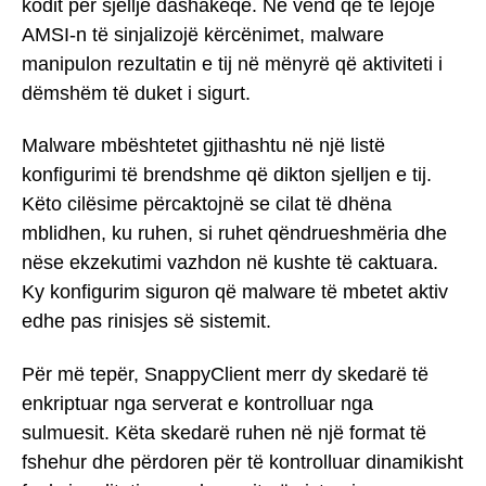
kodit për sjellje dashakeqe. Në vend që të lejojë
AMSI-n të sinjalizojë kërcënimet, malware
manipulon rezultatin e tij në mënyrë që aktiviteti i
dëmshëm të duket i sigurt.
Malware mbështetet gjithashtu në një listë
konfigurimi të brendshme që dikton sjelljen e tij.
Këto cilësime përcaktojnë se cilat të dhëna
mblidhen, ku ruhen, si ruhet qëndrueshmëria dhe
nëse ekzekutimi vazhdon në kushte të caktuara.
Ky konfigurim siguron që malware të mbetet aktiv
edhe pas rinisjes së sistemit.
Për më tepër, SnappyClient merr dy skedarë të
enkriptuar nga serverat e kontrolluar nga
sulmuesit. Këta skedarë ruhen në një format të
fshehur dhe përdoren për të kontrolluar dinamikisht