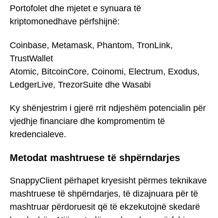
Portofolet dhe mjetet e synuara të
kriptomonedhave përfshijnë:
Coinbase, Metamask, Phantom, TronLink,
TrustWallet
Atomic, BitcoinCore, Coinomi, Electrum, Exodus,
LedgerLive, TrezorSuite dhe Wasabi
Ky shënjestrim i gjerë rrit ndjeshëm potencialin për
vjedhje financiare dhe kompromentim të
kredencialeve.
Metodat mashtruese të shpërndarjes
SnappyClient përhapet kryesisht përmes teknikave
mashtruese të shpërndarjes, të dizajnuara për të
mashtruar përdoruesit që të ekzekutojnë skedarë