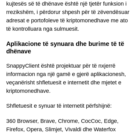
kujtesës së të dhënave është një tjetër funksion i
rrezikshëm, i përdorur shpesh për të zëvendësuar
adresat e portofoleve të kriptomonedhave me ato
të kontrolluara nga sulmuesit.
Aplikacione të synuara dhe burime të të
dhënave
SnappyClient është projektuar për të nxjerrë
informacion nga një gamë e gjerë aplikacionesh,
veçanërisht shfletuesit e internetit dhe mjetet e
kriptomonedhave.
Shfletuesit e synuar të internetit përfshijnë:
360 Browser, Brave, Chrome, CocCoc, Edge,
Firefox, Opera, Slimjet, Vivaldi dhe Waterfox