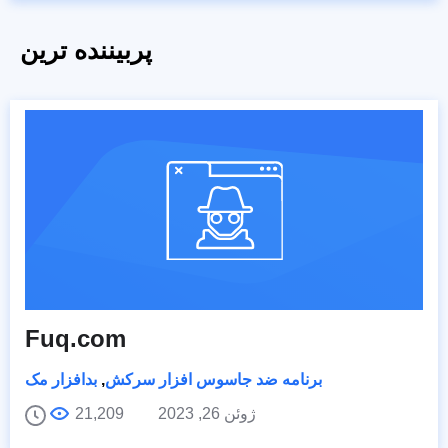
پربیننده ترین
Fuq.com
برنامه ضد جاسوس افزار سرکش
,
بدافزار مک
ژوئن 26, 2023
21,209