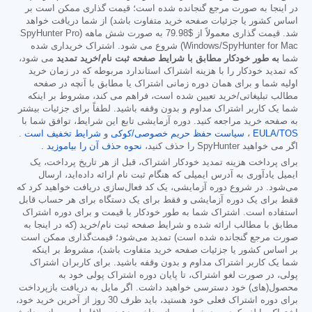
در اینجا به صورت مرجع گنجانده شده است؛ قیمت گذاری ممکن است بر
اساس کشور یا جزئیات صفحه خرید متفاوت باشد) از شما دریافت خواهد
شد. قیمت گذاری معمولاً از
$79.98
به صورت شش ماهه (SpyHunter Pro
Windows/SpyHunter for Mac) شروع می شود. اشتراک خریداری شده
شما
به طور خودکار مطابق با شرایط صفحه ثبت نام/خرید تمدید
می شود،
که تمدید خودکار را با هزینه اشتراک استاندارد مربوطه که در زمان خرید
اولیه شما و برای همان دوره زمانی اشتراک یا مطابق با آنچه در صفحه
مطالب تبلیغاتی/خرید تعیین شده است، فراهم می کند، مشروط بر اینکه
شما یک کاربر اشتراک مداوم و بدون وقفه باشید. لطفاً برای جزئیات بیشتر
به صفحه خرید مراجعه کنید. دوره آزمایشی تابع این شرایط، توافق شما با
EULA/TOS
،
سیاست حفظ حریم خصوصی/کوکی
و
شرایط تخفیف است
.
اگر می خواهید SpyHunter را حذف کنید،
نحوه حذف آن را بیاموزید
.
برای پرداخت هزینه تمدید خودکار اشتراک، قبل از هر تاریخ پرداخت، یک
ایمیل یادآوری به آدرس ایمیلی که هنگام ثبت نام ارائه داده‌اید، ارسال
می‌شود. در شروع دوره آزمایشی، یک کد فعال‌سازی دریافت خواهید کرد که
فقط برای یک دوره آزمایشی و فقط برای یک دستگاه برای هر حساب قابل
استفاده است. اشتراک شما به طور خودکار با قیمت و برای دوره اشتراک
مطابق با مطالب ارائه شده و شرایط صفحه ثبت نام/خرید (که در اینجا به
صورت مرجع گنجانده شده است) تمدید می‌شود؛ قیمت‌گذاری ممکن است
بر اساس کشور یا جزئیات صفحه خرید متفاوت باشد)، مشروط بر اینکه
شما یک کاربر اشتراک مداوم و بدون وقفه باشید. برای کاربران اشتراک
پولی، در صورت لغو اشتراک، تا پایان دوره اشتراک پولی خود به
محصول(های) خود دسترسی خواهید داشت. اگر مایل به دریافت بازپرداخت
برای دوره اشتراک فعلی خود هستید، باید ظرف 30 روز از آخرین خرید خود،