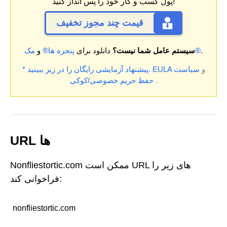
پول کسب و کار خود را پس انداز کنید!
قیمت چند مجوز تخفیف
.
مک®
سیستم عامل شما نیست؟
دانلود برای
پنجره ها®
و
و
سیاست
EULA
* پیشنهاد آزمایشی رایگان را در زیر ببینید.
.
حفظ حریم خصوصی/کوکی
URL ها
Nonfliestortic.com ممکن است URL های زیر را
فراخوانی کند:
nonfliestortic.com