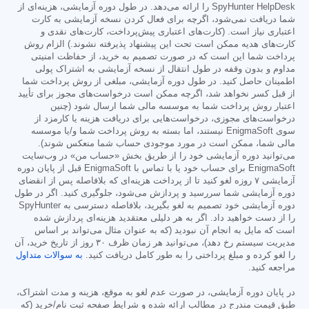
SpyHunter HelpDesk را ارائه می‌دهد. در طول دوره آزمایشی، هزینه‌ای از
شما دریافت نمی‌شود، اگرچه برای فعال کردن نسخه آزمایشی به کارت
اعتباری نیاز است. (کارت‌های اعتباری پیش‌پرداخت، کارت‌های نقدی و
کارت‌های هدیه ممکن است تحت این پیشنهاد پذیرفته نشوند.) الزام روش
پرداخت شما این است که در صورت تصمیم به خرید، از حفاظت امنیتی
مداوم و بدون وقفه در طول انتقال از نسخه آزمایشی به اشتراک پولی
اطمینان حاصل کنید. در طول دوره آزمایشی، مبلغی از روش پرداخت شما
از قبل کسر نخواهد شد، اگرچه ممکن است درخواست‌های مجوز برای تأیید
اعتبار روش پرداخت شما به موسسه مالی شما ارسال شود (چنین
درخواست‌های مجوزی، درخواست‌هایی برای دریافت هزینه یا کارمزد از
سوی EnigmaSoft نیستند، اما بسته به روش پرداخت شما و/یا موسسه
مالی شما، ممکن است در مورد موجودی حساب شما منعکس شوند).
می‌توانید دوره آزمایشی خود را از طریق بخش «حساب من» در وب‌سایت
EnigmaSoft برای حساب خود یا با تماس با EnigmaSoft قبل از پایان دوره
آزمایشی ۷ روزه لغو کنید تا از پرداخت هزینه‌ای که بلافاصله پس از انقضای
دوره آزمایشی شما سررسید و پردازش می‌شود، جلوگیری کنید. اگر در طول
دوره آزمایشی خود تصمیم به لغو بگیرید، بلافاصله دسترسی به SpyHunter
را از دست خواهید داد. اگر به هر دلیلی معتقدید هزینه‌ای پردازش شده
است که مایل به انجام آن نبودید (که به عنوان مثال می‌تواند بر اساس
مدیریت سیستم رخ دهد)، می‌توانید هر زمان ظرف ۳۰ روز از تاریخ خرید، آن
را لغو کرده و مبلغ پرداختی را به طور کامل دریافت کنید.
به سوالات متداول
مراجعه کنید.
در پایان دوره آزمایشی، در صورت عدم لغو به موقع، هزینه و مدت اشتراک،
طبق قیمت مندرج در مطالب ارائه شده و شرایط صفحه ثبت نام/خرید (که