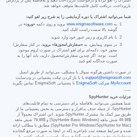
اشتراک را لغو کرده و درخواست بازپرداخت دهید و بلافاصله پس از پردازش
بازپرداخت، دریافت کامل قابلیت‌ها متوقف خواهد شد.
شما می‌توانید اشتراک یا دوره آزمایشی را به شرح زیر لغو کنید:
به
www.enigmasoftware.com
بروید و روی دکمه
«ورود»
در
گوشه بالا سمت راست کلیک کنید.
با نام کاربری و رمز عبور خود وارد شوید.
در منوی پیمایش، به
«سفارش/مجوزها» بروید.
در کنار سفارش/
مجوز خود، دکمه‌ای برای لغو اشتراک در صورت لزوم موجود
است. توجه: اگر چندین سفارش/محصول دارید، باید آنها را به
صورت جداگانه لغو کنید.
در صورت داشتن هرگونه سوال یا مشکلی، می‌توانید از طریق ایمیل
support@enigmasoft.com
یا با باز کردن تیکت پشتیبانی در وب‌سایت
MyAccount شرکت EnigmaSoft
با پشتیبانی EnigmaSoft تماس بگیرید.
------
جزئیات خرید SpyHunter
شما همچنین می‌توانید بلافاصله برای دسترسی به تمام قابلیت‌های
SpyHunter، از جمله حذف بدافزار و دسترسی به بخش پشتیبانی ما از
طریق میز کمک ما، مشترک SpyHunter شوید. این اشتراک معمولاً از
$49.98
شش ماهه (SpyHunter Basic Windows) و
$79.98
شش ماهه
(SpyHunter Pro Windows/SpyHunter for Mac) مطابق با مطالب ارائه
شده و شرایط صفحه ثبت نام/خرید (که در اینجا به صورت مرجع گنجانده
شده‌اند) شروع می‌شود. قیمت‌گذاری ممکن است بر اساس کشور یا