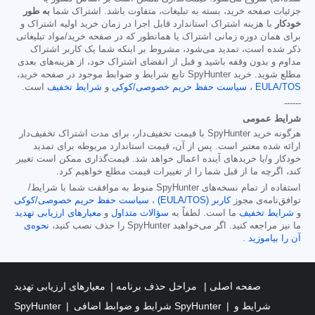
جزئیات صفحه خرید، بسته به تبلیغات، متفاوت باشد. اشتراک شما
به طور
خودکار
با هزینه اشتراک استاندارد قابل اجرا در زمان خرید اولیه اشتراک و
برای همان دوره زمانی اشتراک یا همانطور که در صفحه خرید/مواد تبلیغاتی
ذکر شده است، تمدید می‌شود، مشروط بر اینکه شما یک کاربر اشتراک
مداوم و بدون وقفه باشید و قبل از انقضای اشتراک خود، از هزینه‌های بعدی
مطلع شوید. خرید SpyHunter تابع شرایط و ضوابط موجود در صفحه خرید،
EULA/TOS
،
سیاست حفظ حریم خصوصی/کوکی
و
شرایط تخفیف
است.
------
شرایط عمومی
هرگونه خرید SpyHunter با قیمت تخفیف‌دار، برای مدت اشتراک تخفیف‌دار
ارائه شده معتبر است. پس از آن، قیمت استاندارد مربوطه برای تمدید
خودکار و/یا خریدهای آینده اعمال خواهد شد. قیمت‌گذاری ممکن است تغییر
کند، اگرچه ما از قبل شما را از تغییرات قیمت مطلع خواهیم کرد.
استفاده از تمام نسخه‌های SpyHunter منوط به موافقت شما با شرایط/
توافق‌نامه‌ی مجوز
کاربر (EULA/TOS)
،
سیاست حفظ حریم خصوصی/کوکی
و
شرایط تخفیف
ما است. لطفاً به
سؤالات متداول
و
معیارهای ارزیابی تهدید
ما نیز مراجعه کنید. اگر می‌خواهید SpyHunter را حذف نصب کنید،
نحوه‌ی
آن را بیاموزید
.
صفحه اصلی
مراحل حذف برنامه
معیارهای ارزیابی تهدید
شرایط و
شرایط و ضوابط اضافی SpyHunter
SpyHunter