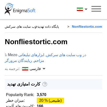
Skip
to
فارسی
content
Nonfliestortic.com
پایگاه داده تهدید
وب سایت های سرکش
Nonfliestortic.com
در
وب سایت های سرکش
,
ابزارهای تبلیغاتی
Mezo
تا
مزاحم
,
ربایندگان مرورگر
فارسی
ترجمه به:
کارت امتیازی تهدید
?
Popularity Rank:
3,570
20 % (طبیعی)
میزان خطر:
166
کامپیوترهای آلوده: