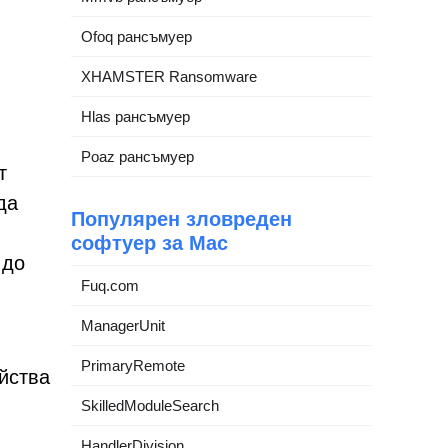
Ofoq рансъмуер
XHAMSTER Ransomware
Hlas рансъмуер
Poaz рансъмуер
т
да
Популярен зловреден
софтуер за Mac
 до
Fuq.com
ManagerUnit
PrimaryRemote
йства
SkilledModuleSearch
HandlerDivision