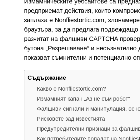
Измамническите уебсайтове са предна
предприемат действия, които компроме
заплаха е Nonfliestortic.com, злонамер
браузъра, за да предлага подвеждащо 
разчитат на фалшиви CAPTCHA проверк
бутона „Разрешаване“ и несъзнателно д
показват съмнителни и потенциално о
Съдържание
Какво е Nonfliestortic.com?
Измамният капан „Аз не съм робот“
Фалшиви сигнали и манипулация, осно
Рисковете зад известията
Предупредителни признаци за фалши
Как потребителите попадат на Nonfliest