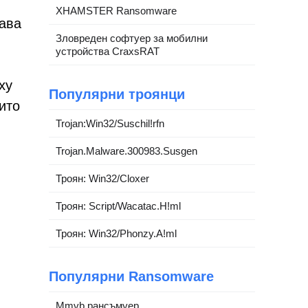
XHAMSTER Ransomware
кава
Зловреден софтуер за мобилни
устройства CraxsRAT
ху
Популярни троянци
ито
Trojan:Win32/Suschil!rfn
Trojan.Malware.300983.Susgen
Троян: Win32/Cloxer
Троян: Script/Wacatac.H!ml
Троян: Win32/Phonzy.A!ml
Популярни Ransomware
Mmvb рансъмуер