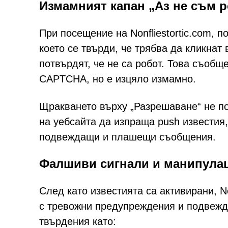
Измамният капан „Аз не съм р
При посещение на Nonfliestortic.com, 
което се твърди, че трябва да кликнат
потвърдят, че не са робот. Това съоб
CAPTCHA, но е изцяло измамно.
Щракването върху „Разрешаване“ не п
на уебсайта да изпраща push известия,
подвеждащи и плашещи съобщения.
Фалшиви сигнали и манипулац
След като известията са активирани, N
с тревожни предупреждения и подвежд
твърдения като: