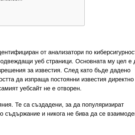
 идентифициран от анализатори по киберсигурнос
 подвеждащи уеб страници. Основната му цел е 
зрешения за известия. След като бъде дадено
стта да изпраща постоянни известия директно
самият уебсайт не е отворен.
ния. Те са създадени, за да популяризират
о съдържание и никога не бива да се взаимоде