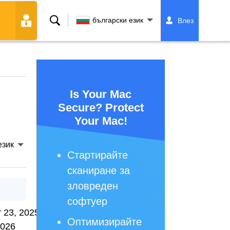
Търсене
български език
Влез
Is Your Mac
Secure? Protect
Your Mac!
език
Стартирайте
сканиране за
зловреден
софтуер
 23, 2025
Оптимизирайте
2026