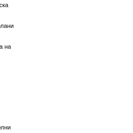
ска
елани
а на
елни