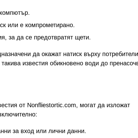
 компютър.
иск или е компрометирано.
я, за да се предотвратят щети.
дназначени да окажат натиск върху потребители
с такива известия обикновено води до пренасоч
стия от Nonfliestortic.com, могат да изложат
включително:
нни за вход или лични данни.