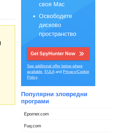
своя Mac
Освободете
дисково
пространство
d
Get SpyHunter Now
See additional offer below where
available.
EULA
and
Privacy/Cookie
Policy
.
Популярни зловредни
програми
Eporner.com
Fuq.com