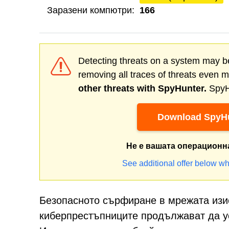
Заразени компютри:
166
Detecting threats on a system may be
removing all traces of threats even 
other threats with SpyHunter.
SpyHu
Download SpyHu
Не е вашата операционн
See additional offer below wh
Безопасното сърфиране в мрежата изис
киберпрестъпниците продължават да у