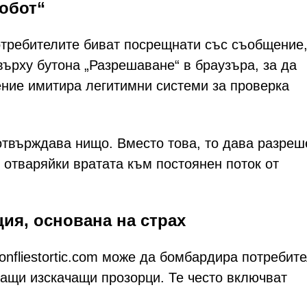
обот“
потребителите биват посрещнати със съобщение,
 върху бутона „Разрешаване“ в браузъра, за да
щение имитира легитимни системи за проверка
отвърждава нищо. Вместо това, то дава разреш
 отваряйки вратата към постоянен поток от
ия, основана на страх
onfliestortic.com може да бомбардира потребит
ащи изскачащи прозорци. Те често включват