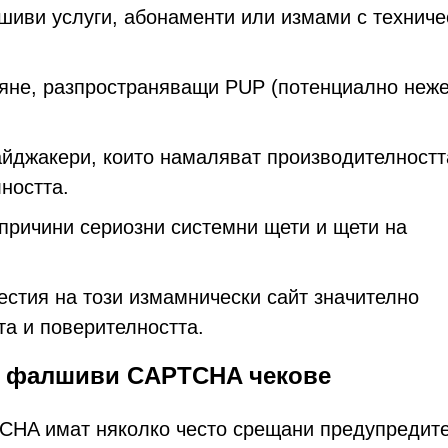
иви услуги, абонаменти или измами с техниче
яне, разпространяващи PUP (потенциално неж
йджакери, които намаляват производителностт
ността.
причини сериозни системни щети и щети на
естия на този измамнически сайт значително
та и поверителността.
а фалшиви CAPTCHA чекове
CHA имат няколко често срещани предупредит