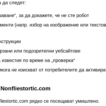
а да следят:
аване“, за да докажете, че не сте робот
енти (напр. избор на изображение или тексто
нструкции
рзани или подозрителни уебсайтове
 известия по време на „проверка“
ога не изискват от потребителите да активира
Nonfliestortic.com
iestortic.com рядко се посещават умишлено.