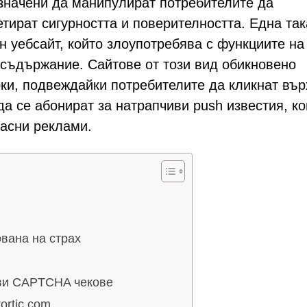
значени да манипулират потребителите да
тират сигурността и поверителността. Една та
ен уебсайт, който злоупотребява с функциите на
съдържание. Сайтове от този вид обикновено
и, подвеждайки потребителите да кликнат вър
а се абонират за натрапчиви push известия, ко
пасни реклами.
вана на страх
ви CAPTCHA чекове
ortic.com