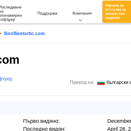
Оферта за
Изследване
отстъпка за
на
Поддържа
Компания
множество
злонамерен
лицензи
софтуер
Nonfliestortic.com
.com
фтуер
,
Превод на:
български 
Първо видяно:
December
Последно видян:
April 28, 