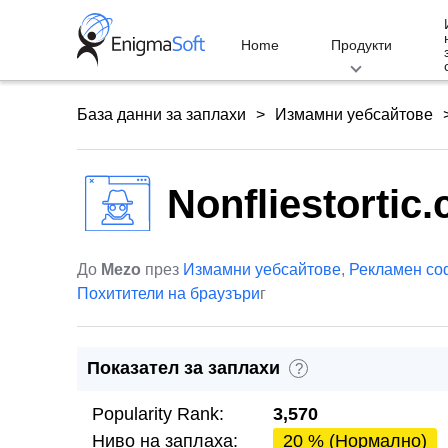
Skip
to
Home
Продукти
content
База данни за заплахи
Измамни уебсайтове
Nonfliestortic
До
Mezo
през
Измамни уебсайтове
,
Рекламен со
Похитители на браузъри
г
Показател за заплахи
?
Popularity Rank:
3,570
Ниво на заплаха:
20 % (Нормално)