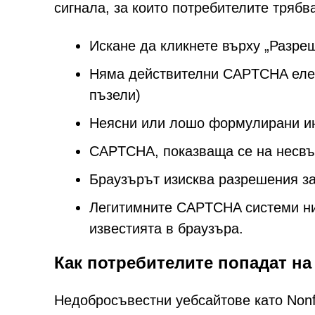
сигнала, за които потребителите трябв
Искане да кликнете върху „Разреш
Няма действителни CAPTCHA елем
пъзели)
Неясни или лошо формулирани и
CAPTCHA, показваща се на несвъ
Браузърът изисква разрешения за
Легитимните CAPTCHA системи ник
известията в браузъра.
Как потребителите попадат на 
Недобросъвестни уебсайтове като Nonfl