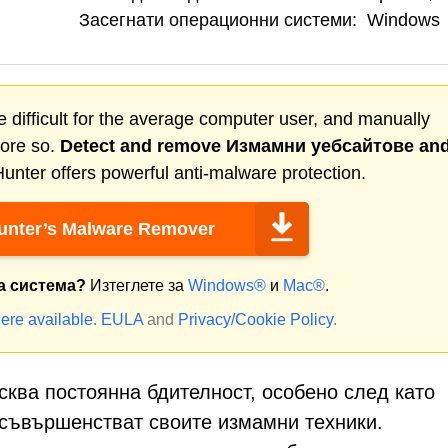
Засегнати операционни системи:
Windows
 difficult for the average computer user, and manually
more so.
Detect and remove
Измамни уебсайтове
an
nter offers powerful anti-malware protection.
nter’s Malware Remover
а система?
Изтеглете за
Windows®
и
Mac®
.
ere available.
EULA
and
Privacy/Cookie Policy
.
ква постоянна бдителност, особено след като
съвършенстват своите измамни техники.