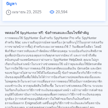
ปัญหา
เมษายน 23, 2025
20,594
ทดลองใช้ SpyHunter ฟรี: ข้อกำหนดและเงื่อนไขที่สำคัญ
การทดลองใช้ SpyHunter นั้นสำหรับ SpyHunter Pro หรือ SpyHunter
สำหรับ Mac และรวมถึงอุปกรณ์หลายเครื่อง (ตามที่ระบุไว้ในเอกสารส่งเสริม
การขาย/หน้าการซื้อ) สำหรับระยะเวลาทดลองใช้ 7 วันเพียงครั้งเดียว โดยมี
ฟังก์ชันการตรวจจับและกำจัดมัลแวร์ที่ครอบคลุม ระบบป้องกันประสิทธิภาพ
สูงเพื่อปกป้องระบบของคุณจากภัยคุกคามจากมัลแวร์ และการเข้าถึงทีม
สนับสนุนด้านเทคนิคของเราผ่านทาง SpyHunter HelpDesk คุณจะไม่ถูก
เรียกเก็บเงินล่วงหน้าในระหว่างช่วงทดลองใช้ แม้ว่าคุณจะต้องใช้บัตรเครดิต
ในการเปิดใช้งานการทดลองใช้ (บัตรเครดิตแบบเติมเงิน บัตรเดบิต และบัตร
ของขวัญอาจไม่สามารถใช้ได้ในข้อเสนอนี้) ข้อกำหนดเกี่ยวกับวิธีการชำระ
เงินของคุณมีขึ้นเพื่อให้มั่นใจได้ว่าการป้องกันความปลอดภัยจะต่อเนื่องและ
ไม่หยุดชะงักในระหว่างการเปลี่ยนจากการทดลองใช้ไปเป็นการสมัครสมาชิก
แบบชำระเงิน หากคุณตัดสินใจที่จะซื้อ ในระหว่างช่วงทดลองใช้งาน ระบบจะ
ไม่เรียกเก็บเงินจากวิธีการชำระเงินของคุณล่วงหน้า แม้ว่าอาจมีการส่งคำขอ
อนุมัติไปยังสถาบันการเงินของคุณเพื่อตรวจสอบว่าวิธีการชำระเงินของคุณ
ถูกต้อง (การส่งคำขออนุมัติดังกล่าวไม่ใช่คำขอเรียกเก็บเงินหรือค่า
ธรรมเนียมจาก EnigmaSoft แต่ขึ้นอยู่กับวิธีการชำระเงินและ/หรือสถาบัน
การเงินของคุณ อาจส่งผลต่อความพร้อมใช้งานของบัญชีของคุณ) คุณ