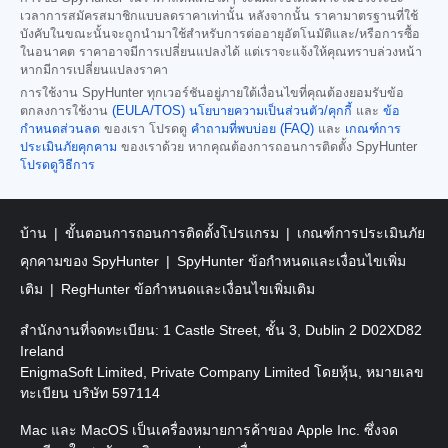
เวลาการสมัครสมาชิกแบบลดราคาเท่านั้น หลังจากนั้น ราคามาตรฐานที่ใช้
บังคับในขณะนั้นจะถูกนำมาใช้สำหรับการต่ออายุอัตโนมัติและ/หรือการซื้อ
ในอนาคต ราคาอาจมีการเปลี่ยนแปลงได้ แต่เราจะแจ้งให้คุณทราบล่วงหน้า
หากมีการเปลี่ยนแปลงราคา
การใช้งาน SpyHunter ทุกเวอร์ชันอยู่ภายใต้เงื่อนไขที่คุณต้องยอมรับข้อ
ตกลงการใช้งาน
(EULA/TOS)
นโยบายความเป็นส่วนตัว/คุกกี้
และ
ข้อ
กำหนดส่วนลด
ของเรา โปรดดู
คำถามที่พบบ่อย (FAQ)
และ
เกณฑ์การ
ประเมินภัยคุกคาม
ของเราด้วย หากคุณต้องการถอนการติดตั้ง SpyHunter
โปรดดูวิธีการ
บ้าน
ขั้นตอนการถอนการติดตั้งโปรแกรม
เกณฑ์การประเมินภัย
คุกคามของ SpyHunter
SpyHunter ข้อกำหนดและเงื่อนไขเพิ่ม
เติม
RegHunter ข้อกำหนดและเงื่อนไขเพิ่มเติม
สำนักงานที่จดทะเบียน: 1 Castle Street, ชั้น 3, Dublin 2 D02XD82
Ireland
EnigmaSoft Limited, Private Company Limited โดยหุ้น, หมายเลข
ทะเบียน บริษัท 597114
Mac และ MacOS เป็นเครื่องหมายการค้าของ Apple Inc. ซึ่งจด