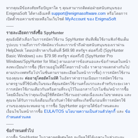
หากคุณมีข้อสงสัยหรือปัญหาใด ๆ คุณสามารถติดต่อฝ่ายสนับสนุนของ
EnigmaSoft ได้ทางอีเมลที่
support@enigmasoftware.com
หรือโดยการ
เปิดตั๋วขอความช่วยเหลือในเว็บไซต์
MyAccount ของ EnigmaSoft
------
รายละเอียดการสั่งซื้อ SpyHunter
คุณยังมีตัวเลือกในการสมัครใช้งาน SpyHunter ทันทีเพื่อใช้งานฟังก์ชันเต็ม
รูปแบบ รวมถึงการกำจัดมัลแวร์และการเข้าถึงฝ่ายสนับสนุนของเราผ่าน
HelpDesk โดยปกติราคาเริ่มต้นที่
$49.98
สหรัฐฯ ต่อครึ่งปี (SpyHunter
Basic Windows) และ
$79.98
สหรัฐฯ ต่อครึ่งปี (SpyHunter Pro
Windows/SpyHunter for Mac) ตามเอกสารข้อเสนอและข้อกำหนดในหน้า
ลงทะเบียน/การซื้อ (ซึ่งรวมอยู่ในที่นี้โดยการอ้างอิง ราคาอาจแตกต่างกันไป
ตามประเทศหรือโปรโมชั่นตามรายละเอียดในหน้าการซื้อ) การสมัครใช้งาน
ของคุณจะ
ต่ออายุโดยอัตโนมัติ
ในอัตราค่าธรรมเนียมการสมัครใช้งาน
มาตรฐานที่ใช้บังคับในขณะที่คุณสมัครใช้งานครั้งแรกและสำหรับระยะเวลา
การสมัครใช้งานเดียวกันหรือตามที่ระบุไว้ในเอกสารโปรโมชั่น/หน้าการซื้อ
โดยมีเงื่อนไขว่าคุณเป็นผู้ใช้ที่สมัครใช้งานอย่างต่อเนื่องและไม่ขาดตอน และ
คุณจะได้รับการแจ้งเตือนเกี่ยวกับค่าใช้จ่ายที่จะเกิดขึ้นก่อนที่การสมัครใช้
งานของคุณจะหมดอายุ การซื้อ SpyHunter อยู่ภายใต้ข้อกำหนดและ
เงื่อนไขในหน้าการซื้อ
EULA/TOS
นโยบายความเป็นส่วนตัว/คุกกี้
และ
ข้อ
กำหนดส่วนลด
------
ข้อกำหนดทั่วไป
การซื้อ SpyHunter ในราคาลดพิเศษใดๆ จะมีผลใช้ได้เฉพาะในช่วงระยะ