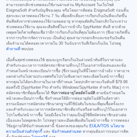
สามารถยกเลิกช่วงทดลองใช้งานผ่านส่วน MyAccount ในเว็บไซต์
EnigmaSoft สำหรับบัญชีของคุณ หรือโดยการติดต่อ EnigmaSoft ก่อนสิ้น
สุดระยะเวลาทดลองใช้งาน 7 วัน เพื่อหลีกเลี่ยงการเรียกเก็บเงินที่จะเกิดขึ้น
ทันทีหลังจากช่วงทดลองใช้งานหมดอายุ หากคุณตัดสินใจยกเลิกในระหว่าง
ช่วงทดลองใช้งาน คุณจะเสียสิทธิ์ในการเข้าถึง SpyHunter ทันที หากด้วย
เหตุผลใดก็ตามที่คุณเชื่อว่ามีการเรียกเก็บเงินที่คุณไม่ต้องการ (ซึ่งอาจเกิดขึ้น
จากการบริหารจัดการระบบ เป็นต้น) คุณสามารถยกเลิกและขอรับเงินคืน
เต็มจำนวนได้ตลอดเวลาภายใน 30 วันนับจากวันที่เรียกเก็บเงิน โปรดดู
คำถามที่
พบบ่อย
เมื่อสิ้นสุดช่วงทดลองใช้ คุณจะถูกเรียกเก็บเงินล่วงหน้าทันทีในราคาและ
สำหรับระยะเวลาการสมัครสมาชิกตามที่ระบุไว้ในเอกสารข้อเสนอและข้อ
กำหนดในหน้าลงทะเบียน/การซื้อ (ซึ่งรวมอยู่ในที่นี้โดยการอ้างอิง ราคาอาจ
แตกต่างกันไปตามประเทศหรือโปรโมชั่นตามรายละเอียดในหน้าการซื้อ)
หากคุณไม่ได้ยกเลิกภายในเวลาที่กำหนด โดยปกติราคาจะเริ่มต้นที่
$79.98
ต่อครึ่งปี (SpyHunter Pro สำหรับ Windows/SpyHunter สำหรับ Mac) การ
สมัครสมาชิกที่คุณซื้อจะได้
รับการต่ออายุโดยอัตโนมัติ
ตามข้อกำหนดใน
หน้าลงทะเบียน/การซื้อ ซึ่งกำหนดให้มีการต่ออายุอัตโนมัติในอัตราค่า
ธรรมเนียมการสมัครสมาชิกมาตรฐานที่ใช้บังคับในขณะที่คุณซื้อครั้งแรก
และสำหรับระยะเวลาการสมัครสมาชิกเดียวกันหรือตามที่ระบุไว้ในเอกสาร
โปรโมชั่น/หน้าการซื้อ โดยมีเงื่อนไขว่าคุณเป็นผู้ใช้ที่สมัครสมาชิกอย่างต่อ
เนื่องและไม่หยุดชะงัก โปรดดูรายละเอียดเพิ่มเติมในหน้าการซื้อ การทดลอง
ใช้อยู่ภายใต้ข้อกำหนดเหล่านี้ ข้อตกลงของคุณกับ
EULA/TOS
นโยบาย
ความเป็นส่วนตัว/คุกกี้
และ
ข้อกำหนดส่วนลด
หากคุณต้องการถอนการติด