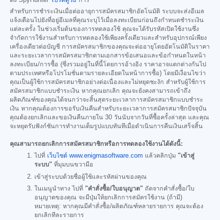
ตั้ง SpyHunter
โปรดดูวิธี
การ
สำหรับการชำระเงินเมื่อต่ออายุการสมัครสมาชิกอัตโนมัติ ระบบจะส่งอีเมล
แจ้งเตือนไปยังที่อยู่อีเมลที่คุณระบุไว้เมื่อลงทะเบียนก่อนถึงกำหนดชำระเงิน
แต่ละครั้ง ในช่วงเริ่มต้นของการทดลองใช้ คุณจะได้รับรหัสเปิดใช้งานซึ่ง
จำกัดการใช้งานสำหรับการทดลองใช้เพียงครั้งเดียวและสำหรับอุปกรณ์เพียง
เครื่องเดียวต่อบัญชี การสมัครสมาชิกของคุณจะต่ออายุโดยอัตโนมัติในราคา
และระยะเวลาการสมัครสมาชิกตามเอกสารข้อเสนอและข้อกำหนดในหน้า
ลงทะเบียน/การซื้อ (ซึ่งรวมอยู่ในที่นี้โดยการอ้างอิง ราคาอาจแตกต่างกันไป
ตามประเทศหรือโปรโมชั่นตามรายละเอียดในหน้าการซื้อ) โดยมีเงื่อนไขว่า
คุณเป็นผู้ใช้การสมัครสมาชิกอย่างต่อเนื่องและไม่หยุดชะงัก สำหรับผู้ใช้การ
สมัครสมาชิกแบบชำระเงิน หากคุณยกเลิก คุณจะยังคงสามารถเข้าถึง
ผลิตภัณฑ์ของคุณได้จนกว่าจะสิ้นสุดระยะเวลาการสมัครสมาชิกแบบชำระ
เงิน หากคุณต้องการขอรับเงินคืนสำหรับระยะเวลาการสมัครสมาชิกปัจจุบัน
คุณต้องยกเลิกและขอเงินคืนภายใน 30 วันนับจากวันที่ซื้อครั้งล่าสุด และคุณ
จะหยุดรับฟังก์ชันการทำงานเต็มรูปแบบทันทีเมื่อดำเนินการคืนเงินเสร็จสิ้น
คุณสามารถยกเลิกการสมัครสมาชิกหรือการทดลองใช้งานได้ดังนี้:
ไปที่
เว็บไซต์ www.enigmasoftware.com
แล้วคลิกปุ่ม
"เข้าสู่
ระบบ"
ที่มุมบนขวามือ
เข้าสู่ระบบด้วยชื่อผู้ใช้และรหัสผ่านของคุณ
ในเมนูนำทาง ไปที่
"คำสั่งซื้อ/ใบอนุญาต"
ถัดจากคำสั่งซื้อ/ใบ
อนุญาตของคุณ จะมีปุ่มให้ยกเลิกการสมัครใช้งาน (ถ้ามี)
หมายเหตุ: หากคุณมีคำสั่งซื้อ/ผลิตภัณฑ์หลายรายการ คุณจะต้อง
ยกเลิกทีละรายการ