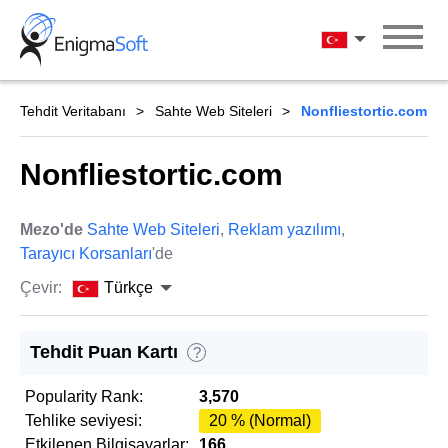
Skip
to
Türkçe
content
Tehdit Veritabanı
Sahte Web Siteleri
Nonfliestortic.com
Nonfliestortic.com
Mezo'de
Sahte Web Siteleri
,
Reklam yazılımı
,
Tarayıcı Korsanları
'de
Çevir:
Türkçe
Tehdit Puan Kartı
?
Popularity Rank:
3,570
Tehlike seviyesi:
20 % (Normal)
Etkilenen Bilgisayarlar:
166