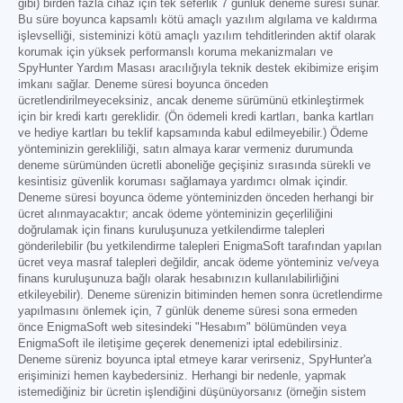
gibi) birden fazla cihaz için tek seferlik 7 günlük deneme süresi sunar.
Bu süre boyunca kapsamlı kötü amaçlı yazılım algılama ve kaldırma
işlevselliği, sisteminizi kötü amaçlı yazılım tehditlerinden aktif olarak
korumak için yüksek performanslı koruma mekanizmaları ve
SpyHunter Yardım Masası aracılığıyla teknik destek ekibimize erişim
imkanı sağlar. Deneme süresi boyunca önceden
ücretlendirilmeyeceksiniz, ancak deneme sürümünü etkinleştirmek
için bir kredi kartı gereklidir. (Ön ödemeli kredi kartları, banka kartları
ve hediye kartları bu teklif kapsamında kabul edilmeyebilir.) Ödeme
yönteminizin gerekliliği, satın almaya karar vermeniz durumunda
deneme sürümünden ücretli aboneliğe geçişiniz sırasında sürekli ve
kesintisiz güvenlik koruması sağlamaya yardımcı olmak içindir.
Deneme süresi boyunca ödeme yönteminizden önceden herhangi bir
ücret alınmayacaktır; ancak ödeme yönteminizin geçerliliğini
doğrulamak için finans kuruluşunuza yetkilendirme talepleri
gönderilebilir (bu yetkilendirme talepleri EnigmaSoft tarafından yapılan
ücret veya masraf talepleri değildir, ancak ödeme yönteminiz ve/veya
finans kuruluşunuza bağlı olarak hesabınızın kullanılabilirliğini
etkileyebilir). Deneme sürenizin bitiminden hemen sonra ücretlendirme
yapılmasını önlemek için, 7 günlük deneme süresi sona ermeden
önce EnigmaSoft web sitesindeki "Hesabım" bölümünden veya
EnigmaSoft ile iletişime geçerek denemenizi iptal edebilirsiniz.
Deneme süreniz boyunca iptal etmeye karar verirseniz, SpyHunter'a
erişiminizi hemen kaybedersiniz. Herhangi bir nedenle, yapmak
istemediğiniz bir ücretin işlendiğini düşünüyorsanız (örneğin sistem