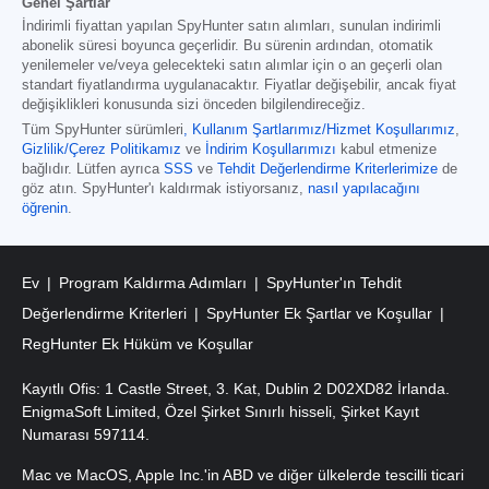
Genel Şartlar
İndirimli fiyattan yapılan SpyHunter satın alımları, sunulan indirimli
abonelik süresi boyunca geçerlidir. Bu sürenin ardından, otomatik
yenilemeler ve/veya gelecekteki satın alımlar için o an geçerli olan
standart fiyatlandırma uygulanacaktır. Fiyatlar değişebilir, ancak fiyat
değişiklikleri konusunda sizi önceden bilgilendireceğiz.
Tüm SpyHunter sürümleri
,
Kullanım Şartlarımız/Hizmet Koşullarımız
,
Gizlilik/Çerez Politikamız
ve
İndirim Koşullarımızı
kabul etmenize
bağlıdır. Lütfen ayrıca
SSS
ve
Tehdit Değerlendirme Kriterlerimize
de
göz atın. SpyHunter'ı kaldırmak istiyorsanız,
nasıl yapılacağını
öğrenin
.
Ev
Program Kaldırma Adımları
SpyHunter'ın Tehdit
Değerlendirme Kriterleri
SpyHunter Ek Şartlar ve Koşullar
RegHunter Ek Hüküm ve Koşullar
Kayıtlı Ofis: 1 Castle Street, 3. Kat, Dublin 2 D02XD82 İrlanda.
EnigmaSoft Limited, Özel Şirket Sınırlı hisseli, Şirket Kayıt
Numarası 597114.
Mac ve MacOS, Apple Inc.'in ABD ve diğer ülkelerde tescilli ticari