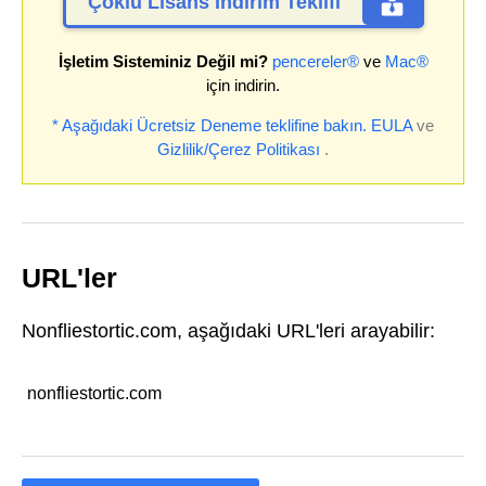
Çoklu Lisans İndirim Teklifi
İşletim Sisteminiz Değil mi?
pencereler®
ve
Mac®
için indirin.
* Aşağıdaki Ücretsiz Deneme teklifine bakın.
EULA
ve
Gizlilik/Çerez Politikası
.
URL'ler
Nonfliestortic.com, aşağıdaki URL'leri arayabilir:
nonfliestortic.com