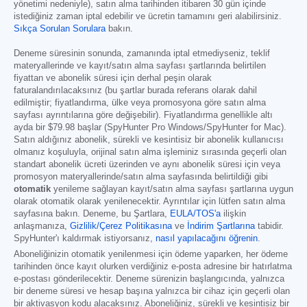
yönetimi nedeniyle), satın alma tarihinden itibaren 30 gün içinde
istediğiniz zaman iptal edebilir ve ücretin tamamını geri alabilirsiniz.
Sıkça Sorulan Sorulara
bakın.
Deneme süresinin sonunda, zamanında iptal etmediyseniz, teklif
materyallerinde ve kayıt/satın alma sayfası şartlarında belirtilen
fiyattan ve abonelik süresi için derhal peşin olarak
faturalandırılacaksınız (bu şartlar burada referans olarak dahil
edilmiştir; fiyatlandırma, ülke veya promosyona göre satın alma
sayfası ayrıntılarına göre değişebilir). Fiyatlandırma genellikle altı
ayda bir
$79.98
başlar (SpyHunter Pro Windows/SpyHunter for Mac).
Satın aldığınız abonelik, sürekli ve kesintisiz bir abonelik kullanıcısı
olmanız koşuluyla, orijinal satın alma işleminiz sırasında geçerli olan
standart abonelik ücreti üzerinden ve aynı abonelik süresi için veya
promosyon materyallerinde/satın alma sayfasında belirtildiği gibi
otomatik
yenileme sağlayan kayıt/satın alma sayfası şartlarına uygun
olarak otomatik olarak yenilenecektir. Ayrıntılar için lütfen satın alma
sayfasına bakın. Deneme, bu Şartlara,
EULA/TOS'a
ilişkin
anlaşmanıza,
Gizlilik/Çerez Politikasına
ve
İndirim Şartlarına
tabidir.
SpyHunter'ı kaldırmak istiyorsanız,
nasıl yapılacağını öğrenin
.
Aboneliğinizin otomatik yenilenmesi için ödeme yaparken, her ödeme
tarihinden önce kayıt olurken verdiğiniz e-posta adresine bir hatırlatma
e-postası gönderilecektir. Deneme sürenizin başlangıcında, yalnızca
bir deneme süresi ve hesap başına yalnızca bir cihaz için geçerli olan
bir aktivasyon kodu alacaksınız. Aboneliğiniz, sürekli ve kesintisiz bir