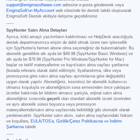
support@enigmasoftware.com
adresine e-posta göndererek veya
EnigmaSoft'un MyAccount
web sitesinde bir destek talebi oluşturarak
EnigmaSoft Destek ekibiyle iletişime geçebilirsiniz.
------
SpyHunter Satın Alma Detayları
Ayrıca, kötü amaçlı yazılımların kaldırılması ve HelpDesk aracılığıyla
destek departmanımıza erişim de dahil olmak üzere tam işlevsellik
için SpyHunter'a hemen abone olma seçeneğiniz de bulunmaktadır. Bu
abonelik genellikle altı ayda bir
$49.98
(SpyHunter Basic Windows) ve
altı ayda bir
$79.98
(SpyHunter Pro Windows/SpyHunter for Mac)
başlar ve teklif materyallerine ve kayıt/satın alma sayfası şartlarına
(burada referans olarak dahil edilmiştir; fiyatlandırma, ülke veya
promosyona göre satın alma sayfası ayrıntılarına göre değişebilir)
uygun olarak yapılır. Aboneliğiniz, kesintisiz bir abonelik kullanıcısı
olmanız koşuluyla ve aboneliğinizin sona ermesinden önce yaklaşan
ücretler hakkında bir bildirim almanız şartıyla, orijinal satın alma
aboneliğiniz sırasında
geçerli
olan standart abonelik ücreti üzerinden
ve aynı abonelik süresi boyunca veya promosyon
materyallerinde/satın alma sayfasında belirtildiği gibi otomatik olarak
yenilenecektir. SpyHunter satın alımı, satın alma sayfasındaki hüküm
ve koşullara,
EULA/TOS'a
,
Gizlilik/Çerez Politikasına
ve
İndirim
Şartlarına
tabidir.
------