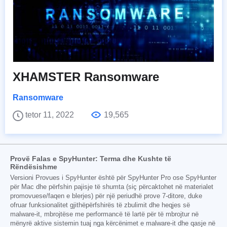
XHAMSTER Ransomware
Ransomware
tetor 11, 2022
19,565
Provë Falas e SpyHunter: Terma dhe Kushte të
Rëndësishme
Versioni Provues i SpyHunter është për SpyHunter Pro ose SpyHunter
për Mac dhe përfshin pajisje të shumta (siç përcaktohet në materialet
promovuese/faqen e blerjes) për një periudhë prove 7-ditore, duke
ofruar funksionalitet gjithëpërfshirës të zbulimit dhe heqjes së
malware-it, mbrojtëse me performancë të lartë për të mbrojtur në
mënyrë aktive sistemin tuaj nga kërcënimet e malware-it dhe qasje në