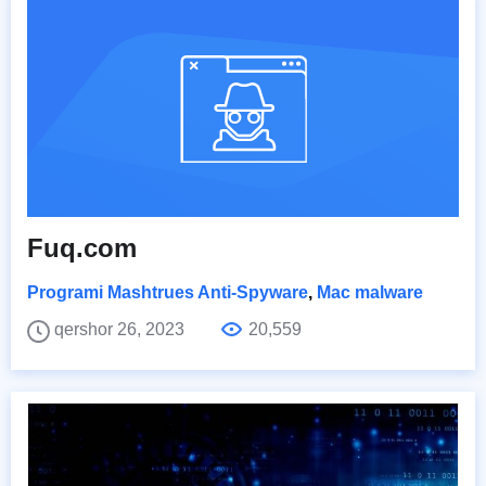
Fuq.com
Programi Mashtrues Anti-Spyware
,
Mac malware
qershor 26, 2023
20,559