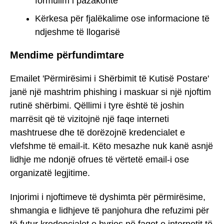
formulim i pazakontë
Kërkesa për fjalëkalime ose informacione të
ndjeshme të llogarisë
Mendime përfundimtare
Emailet 'Përmirësimi i Shërbimit të Kutisë Postare'
janë një mashtrim phishing i maskuar si një njoftim
rutinë shërbimi. Qëllimi i tyre është të joshin
marrësit që të vizitojnë një faqe interneti
mashtruese dhe të dorëzojnë kredencialet e
vlefshme të email-it. Këto mesazhe nuk kanë asnjë
lidhje me ndonjë ofrues të vërtetë email-i ose
organizatë legjitime.
Injorimi i njoftimeve të dyshimta për përmirësime,
shmangia e lidhjeve të panjohura dhe refuzimi për