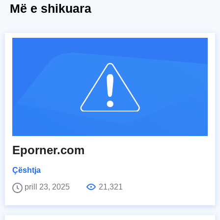
Më e shikuara
Eporner.com
Çështja
prill 23, 2025
21,321