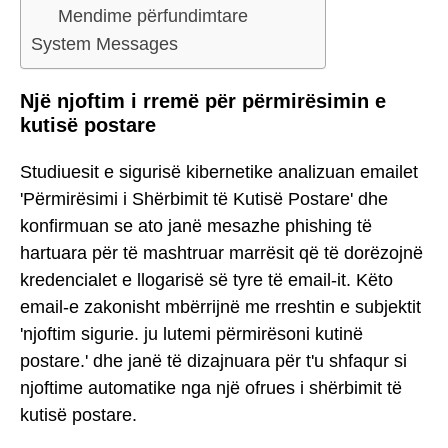
Mendime përfundimtare
System Messages
Një njoftim i rremë për përmirësimin e
kutisë postare
Studiuesit e sigurisë kibernetike analizuan emailet
'Përmirësimi i Shërbimit të Kutisë Postare' dhe
konfirmuan se ato janë mesazhe phishing të
hartuara për të mashtruar marrësit që të dorëzojnë
kredencialet e llogarisë së tyre të email-it. Këto
email-e zakonisht mbërrijnë me rreshtin e subjektit
'njoftim sigurie. ju lutemi përmirësoni kutinë
postare.' dhe janë të dizajnuara për t'u shfaqur si
njoftime automatike nga një ofrues i shërbimit të
kutisë postare.