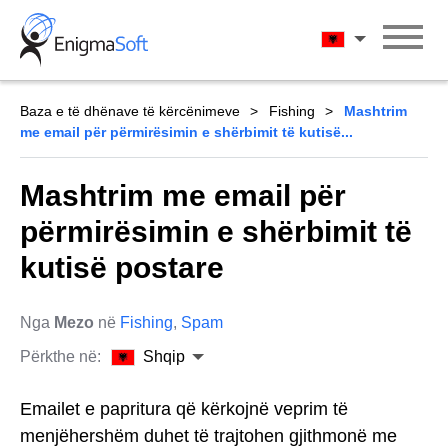
Skip
to
Shqip
content
Baza e të dhënave të kërcënimeve
Fishing
Mashtrim
me email për përmirësimin e shërbimit të kutisë...
Mashtrim me email për
përmirësimin e shërbimit të
kutisë postare
Nga
Mezo
në
Fishing
,
Spam
Përkthe në:
Shqip
Emailet e papritura që kërkojnë veprim të
menjëhershëm duhet të trajtohen gjithmonë me