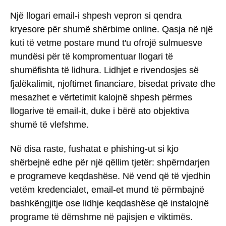
Një llogari email-i shpesh vepron si qendra
kryesore për shumë shërbime online. Qasja në një
kuti të vetme postare mund t'u ofrojë sulmuesve
mundësi për të kompromentuar llogari të
shumëfishta të lidhura. Lidhjet e rivendosjes së
fjalëkalimit, njoftimet financiare, bisedat private dhe
mesazhet e vërtetimit kalojnë shpesh përmes
llogarive të email-it, duke i bërë ato objektiva
shumë të vlefshme.
Në disa raste, fushatat e phishing-ut si kjo
shërbejnë edhe për një qëllim tjetër: shpërndarjen
e programeve keqdashëse. Në vend që të vjedhin
vetëm kredencialet, email-et mund të përmbajnë
bashkëngjitje ose lidhje keqdashëse që instalojnë
programe të dëmshme në pajisjen e viktimës.