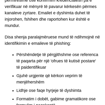
përmirësime ose konfirmim kredencialesh pa e
verifikuar në mënyrë të pavarur kërkesën përmes
kanaleve zyrtare. Emailet e dyshimta duhet të
injorohen, fshihen dhe raportohen kur është e
mundur.
Disa shenja paralajmëruese mund të ndihmojnë në
identifikimin e emaileve të phishing:
Përshëndetje të përgjithshme ose referenca
të paqarta për një 'ofrues të kutisë postare'
të paidentifikuar
Gjuhë urgjente që kërkon veprim të
menjëhershëm
Lidhje ose faqe hyrjeje të dyshimta
Formatim i dobët, gabime gramatikore ose