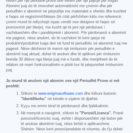
vetëm për një periudhë prove dhe vetëm për një pajisje për llogari.
Abonimi juaj do të rinovohet automatikisht me çmimin dhe për
periudhën e abonimit në përputhje me materialet e ofertës dhe kushtet
e faqes së regjistrimit/blerjes (të cilat përfshihen këtu me referencë;
çmimi mund të ndryshojë sipas vendit ose detajeve të faqes së
promovimit për blerje), me kusht që të jeni një përdorues i
vazhdueshëm dhe i pandërprerë i abonimit. Për përdoruesit e abonimit
me pagesë, nëse anuloni, do të vazhdoni të keni qasje në
produktin/produktet tuaja deri në fund të periudhës së abonimit tuaj me
pagesë. Nëse dëshironi të merrni një rimbursim për periudhën e
abonimit tuaj aktual, duhet të anuloni dhe të aplikoni për rimbursim
brenda 30 ditëve nga blerja juaj më e fundit, dhe menjëherë do të
ndaloni së marri funksionalitetin e plotë kur të përpunohet rimbursimi
juaj.
Ju mund të anuloni një abonim ose një Periudhë Prove si më
poshtë:
Shkoni te
www.enigmasoftware.com
dhe klikoni butonin
"Identifikohu"
në këndin e sipërm të djathtë.
Kyçu me emrin tënd të përdoruesit dhe fjalëkalimin.
Në menynë e navigimit, shkoni te
"Porosi/Licenca".
Pranë
porosisë/licencës suaj, është i disponueshëm një buton për
të anuluar abonimin tuaj, nëse është e aplikueshme.
Shënim: Nëse keni porosi/produkte të shumta, do t'ju duhet