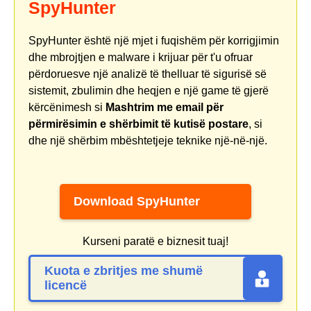
SpyHunter
SpyHunter është një mjet i fuqishëm për korrigjimin
dhe mbrojtjen e malware i krijuar për t'u ofruar
përdoruesve një analizë të thelluar të sigurisë së
sistemit, zbulimin dhe heqjen e një game të gjerë
kërcënimesh si
Mashtrim me email për
përmirësimin e shërbimit të kutisë postare
, si
dhe një shërbim mbështetjeje teknike një-në-një.
Download SpyHunter
Kurseni paratë e biznesit tuaj!
Kuota e zbritjes me shumë
licencë