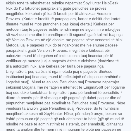
ekipin tonë të mbështetjes teknike nëpërmjet SpyHunter HelpDesk.
Nuk do t'ju faturohet paraprakisht gjatë periudhës së provës,
megjithëse kërkohet një kartë krediti për të aktivizuar Versionin
Provues. (Kartat e kreditit të parapaguara, kartat e debitit dhe kartat
dhuratë mund të mos pranohen sipas kësaj oferte.) Kërkesa për
metodën tuaj të pagesës është të ndihmojë në sigurimin e mbrojtjes
së vazhdueshme dhe të pandërprerë të sigurisë gjatë kalimit tuaj nga
një Version Provues në një abonim me pagesë nëse vendosni të blini.
Metoda juaj e pagesës nuk do të ngarkohet me një shumë pagese
paraprakisht gjatë Versionit Provues, megjithëse kërkesat për
autorizim mund të dërgohen në institucionin tuaj financiar për të
verifikuar që metoda juaj e pagesës është e vlefshme (dorëzime të
tilla autorizimi nuk janë kërkesa për tarifa ose pagesa nga
EnigmaSoft, por, varësisht nga metoda juaj e pagesës dhe/ose
institucioni juaj financiar, mund të reflektojnë në disponueshmërinë e
llogarisë suaj). Mund ta anuloni Periudhën tuaj Provuese nëpërmjet
seksionit Llogaria Ime në faqen e internetit të EnigmaSoft për llogarinë
tuaj ose duke kontaktuar EnigmaSoft para përfundimit të periudhës 7-
ditore të provës për të shmangur një pagesë që duhet paguar dhe që
përpunohet menjëherë pas skadimit të Periudhës suaj Provuese. Nëse
vendosni ta anuloni gjatë Periudhës suaj Provuese, do të humbisni
menjëherë aksesin në SpyHunter. Nëse, për ndonjë arsye, besoni se
është përpunuar një pagesë që nuk dëshironit ta bënit (gjë që mund të
ndodhë në bazë të administrimit të sistemit, për shembull), gjithashtu
mund ta anuloni dhe të merrni një rimbursim të plotë për pagesën në