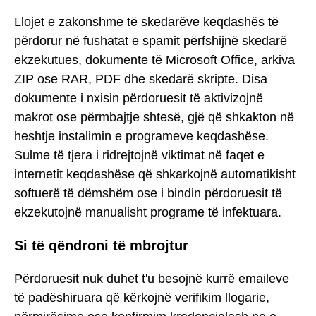
Llojet e zakonshme të skedarëve keqdashës të
përdorur në fushatat e spamit përfshijnë skedarë
ekzekutues, dokumente të Microsoft Office, arkiva
ZIP ose RAR, PDF dhe skedarë skripte. Disa
dokumente i nxisin përdoruesit të aktivizojnë
makrot ose përmbajtje shtesë, gjë që shkakton në
heshtje instalimin e programeve keqdashëse.
Sulme të tjera i ridrejtojnë viktimat në faqet e
internetit keqdashëse që shkarkojnë automatikisht
softuerë të dëmshëm ose i bindin përdoruesit të
ekzekutojnë manualisht programe të infektuara.
Si të qëndroni të mbrojtur
Përdoruesit nuk duhet t'u besojnë kurrë emaileve
të padëshiruara që kërkojnë verifikim llogarie,