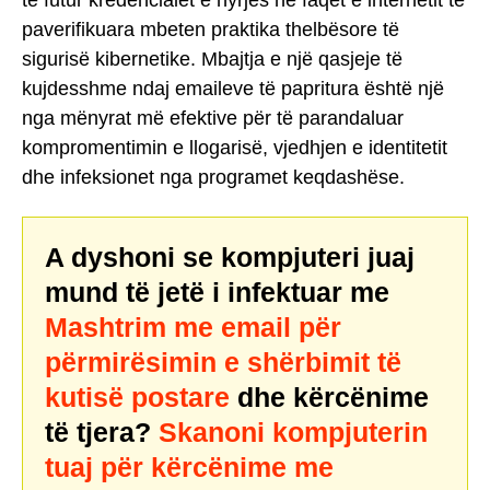
të futur kredencialet e hyrjes në faqet e internetit të
paverifikuara mbeten praktika thelbësore të
sigurisë kibernetike. Mbajtja e një qasjeje të
kujdesshme ndaj emaileve të papritura është një
nga mënyrat më efektive për të parandaluar
kompromentimin e llogarisë, vjedhjen e identitetit
dhe infeksionet nga programet keqdashëse.
A dyshoni se kompjuteri juaj
mund të jetë i infektuar me
Mashtrim me email për
përmirësimin e shërbimit të
kutisë postare
dhe kërcënime
të tjera?
Skanoni kompjuterin
tuaj për kërcënime me