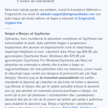
t'i anuloni ato individualisht.
Nëse keni ndonjë pyetje ose problem, mund të kontaktoni Ndihmën e
EnigmaSoft me email në
adresën support@enigmasoftware.com
ose
duke hapur një tiketë ndihme në faqen e internetit
të EnigmaSoft,
Llogaria Ime
.
------
Detajet e Blerjes së SpyHunter
Gjithashtu, keni mundësinë të abonoheni menjëherë në SpyHunter për
funksionalitet të plotë, duke përfshirë heqjen e programeve
keqdashëse dhe aksesin në departamentin tonë të mbështetjes
nëpërmjet HelpDesk-ut tonë, zakonisht duke filluar nga
$49.98
çdo
gjysmëvjetor (SpyHunter Basic Windows) dhe
$79.98
çdo
gjysmëvjetor (SpyHunter Pro Windows/SpyHunter për Mac) në
përputhje me materialet e ofertës dhe kushtet e faqes së
regjistrimit/blerjes (të cilat përfshihen këtu me referencë; çmimi mund
të ndryshojë sipas vendit ose detajeve të promovimit për çdo faqe
blerjeje). Abonimi juaj do
të rinovohet automatikisht
me tarifën
standarde të abonimit që zbatohet në atë kohë në kohën e abonimit
tuaj fillestar të blerjes dhe për të njëjtën periudhë kohore të abonimit
ose siç përcaktohet në materialet promovuese/faqen e blerjes, me
kusht që të jeni një përdorues i vazhdueshëm dhe i pandërprerë i
abonimit dhe për të cilin do të merrni një njoftim për tarifat e ardhshme
para skadimit të abonimit tuaj. Blerja e SpyHunter i nënshtrohet