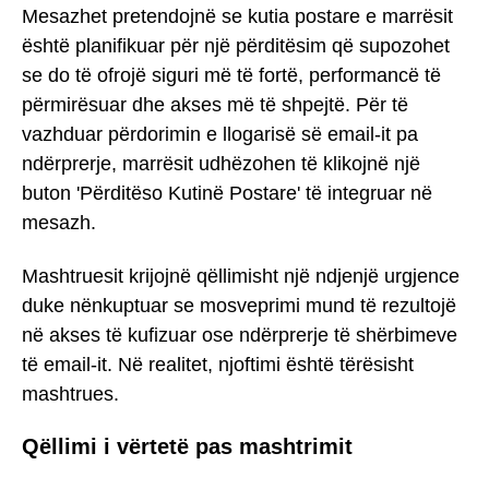
Mesazhet pretendojnë se kutia postare e marrësit
është planifikuar për një përditësim që supozohet
se do të ofrojë siguri më të fortë, performancë të
përmirësuar dhe akses më të shpejtë. Për të
vazhduar përdorimin e llogarisë së email-it pa
ndërprerje, marrësit udhëzohen të klikojnë një
buton 'Përditëso Kutinë Postare' të integruar në
mesazh.
Mashtruesit krijojnë qëllimisht një ndjenjë urgjence
duke nënkuptuar se mosveprimi mund të rezultojë
në akses të kufizuar ose ndërprerje të shërbimeve
të email-it. Në realitet, njoftimi është tërësisht
mashtrues.
Qëllimi i vërtetë pas mashtrimit