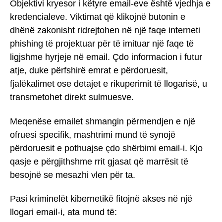
Objektivi kryesor i këtyre email-eve është vjedhja e
kredencialeve. Viktimat që klikojnë butonin e
dhënë zakonisht ridrejtohen në një faqe interneti
phishing të projektuar për të imituar një faqe të
ligjshme hyrjeje në email. Çdo informacion i futur
atje, duke përfshirë emrat e përdoruesit,
fjalëkalimet ose detajet e rikuperimit të llogarisë, u
transmetohet direkt sulmuesve.
Meqenëse emailet shmangin përmendjen e një
ofruesi specifik, mashtrimi mund të synojë
përdoruesit e pothuajse çdo shërbimi email-i. Kjo
qasje e përgjithshme rrit gjasat që marrësit të
besojnë se mesazhi vlen për ta.
Pasi kriminelët kibernetikë fitojnë akses në një
llogari email-i, ata mund të: