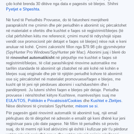
çdo kohë brenda 30 ditëve nga data e pagesës së blerjes. Shihni
Pyetjet e Shpeshta
.
Në fund të Periudhës Provuese, do të faturoheni menjëherë
paraprakisht me çmimin dhe për periudhën e abonimit siç përcaktohet
në materialet e ofertës dhe kushtet e faqes së regjistrimit/blerjes (të
cilat përfshihen këtu me referencë; çmimi mund të ndryshojë sipas
vendit ose promocionit për detajet e faqes së blerjes) nëse nuk e keni
anuluar në kohë. Çmimi zakonisht fillon nga
$79.98
çdo gjysmëvjetor
(SpyHunter Pro Windows/SpyHunter për Mac). Abonimi juaj i blerë do
të
rinovohet automatikisht
në përputhje me kushtet e faqes së
regjistrimit/blerjes, të cilat parashikojnë rinovime automatike me
tarifën standarde të abonimit që zbatohet në atë kohë në kohën e
blerjes suaj origjinale dhe për të njëjtën periudhë kohore të abonimit
ose siç përcaktohet në materialet promovuese/faqen e blerjes, me
kusht që të jeni një përdorues abonimi i vazhdueshëm dhe i
pandërprerë. Ju lutemi shihni faqen e blerjes për detaje. Periudha
provuese i nënshtrohet këtyre Kushteve, marrëveshjes suaj me
EULA/TOS
,
Politikën e Privatësisë/Cookies
dhe
Kushtet e Zbritjes
.
Nëse dëshironi të çinstaloni SpyHunter,
mësoni se si
.
Për pagesën gjatë rinovimit automatik të abonimit tuaj, një email
përkujtues do të dërgohet në adresën e emailit që keni dhënë kur jeni
regjistruar para çdo date pagese. Në fillim të periudhës së provës
suaj, do të merrni një kod aktivizimi që është i kufizuar për t'u përdorur