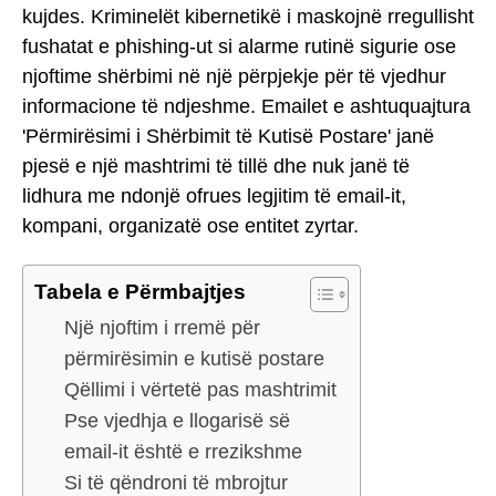
kujdes. Kriminelët kibernetikë i maskojnë rregullisht
fushatat e phishing-ut si alarme rutinë sigurie ose
njoftime shërbimi në një përpjekje për të vjedhur
informacione të ndjeshme. Emailet e ashtuquajtura
'Përmirësimi i Shërbimit të Kutisë Postare' janë
pjesë e një mashtrimi të tillë dhe nuk janë të
lidhura me ndonjë ofrues legjitim të email-it,
kompani, organizatë ose entitet zyrtar.
Tabela e Përmbajtjes
Një njoftim i rremë për
përmirësimin e kutisë postare
Qëllimi i vërtetë pas mashtrimit
Pse vjedhja e llogarisë së
email-it është e rrezikshme
Si të qëndroni të mbrojtur