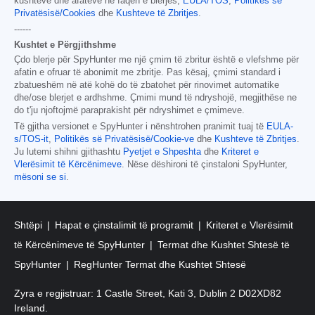
kushteve dhe afateve në faqen e blerjes,
EULA/TOS
,
Politikës së
Privatësisë/Cookies
dhe
Kushteve të Zbritjes
.
------
Kushtet e Përgjithshme
Çdo blerje për SpyHunter me një çmim të zbritur është e vlefshme për
afatin e ofruar të abonimit me zbritje. Pas kësaj, çmimi standard i
zbatueshëm në atë kohë do të zbatohet për rinovimet automatike
dhe/ose blerjet e ardhshme. Çmimi mund të ndryshojë, megjithëse ne
do t'ju njoftojmë paraprakisht për ndryshimet e çmimeve.
Të gjitha versionet e SpyHunter i nënshtrohen pranimit tuaj të
EULA-
s/TOS-it
,
Politikës së Privatësisë/Cookie-ve
dhe
Kushteve të Zbritjes
.
Ju lutemi shihni gjithashtu
Pyetjet e Shpeshta
dhe
Kriteret e
Vlerësimit të Kërcënimeve
. Nëse dëshironi të çinstaloni SpyHunter,
mësoni se si
.
Shtëpi
Hapat e çinstalimit të programit
Kriteret e Vlerësimit
të Kërcënimeve të SpyHunter
Termat dhe Kushtet Shtesë të
SpyHunter
RegHunter Termat dhe Kushtet Shtesë
Zyra e regjistruar: 1 Castle Street, Kati 3, Dublin 2 D02XD82
Ireland.